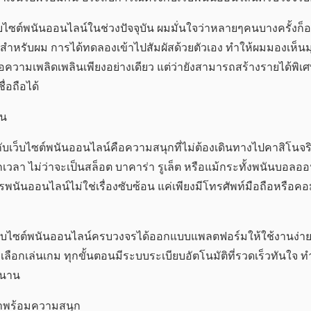
ว็บไซต์พนันออนไลน์ในช่วงปัจจุบัน ผมมั่นใจว่าหลายๆคนบางครั้งก็
นสำหรับผม การได้ทดลองเข้าไปสัมผัสด้วยตัวเอง ทำให้ผมมองเห็น
่อความเพลิดเพลินเพียงอย่างเดียว แต่ว่ายังสามารถสร้างรายได้พิเศษ
ื่อถือได้
าน
ว็บไซต์พนันออนไลน์คือความสนุกที่ไม่ต้องเดินทางไปคาสิโนจร
กเวลา ไม่ว่าจะเป็นสล็อต บาคาร่า รูเล็ต หรือแม้กระทั้งพนันบอ
การพนันออนไลน์ไม่ใช่เรื่องซับซ้อน แค่เพียงมีโทรศัพท์มือถือหรือค
เว็บไซต์พนันออนไลน์ครบวงจรได้ออกแบบแพลตฟอร์มให้ใช้งานง่าย 
ลือกเล่นเกม ทุกขั้นตอนมีระบบระเบียบอัตโนมัติที่รวดเร็วทันใจ ท
อนาน
 มาพร้อมความสนุก