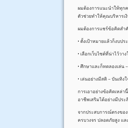
ผมต้องการแนะนำให้ทุกคนทด
ตัวช่วยทำให้คุณบริหารเง
ผมต้องการแชร์ข้อคิดสำค
• ตั้งเป้าหมายแล้วก็งบป
• เลือกเว็บไซต์ที่น่าไว้ว
• ศึกษาและก็ทดลองเล่น 
• เล่นอย่างมีสติ – บันเทิ
การเอาอย่างข้อคิดเหล่าน
อาชีพเสริมได้อย่างมีประ
จากประสบการณ์ตรงของผม 7
ครบวงจร ปลอดภัยสูง และ