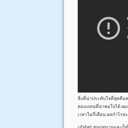
สิ่งที่น่าประทับใจที่สุด
ตอบแทนที่น่าพอใจได้ ผม
เวลาไม่กี่เดือน ผลกำไรสะส
ufabet สนุกสนานและก็ท