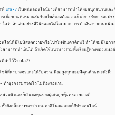
รที่
ufa77
เว็บพนันออนไลน์บางที่สามารถทำให้ผมสนุกสนานและก็ท
รเลือกเกมที่เหมาะสมกับสไตล์ของตัวเอง แล้วก็การจัดการงบประม
จว่า ถ้าเล่นอย่างมีวินัยและไม่โลภมาก การทำเงินจากเกมพนันออน
อนไลน์ที่มีโบนัสแตกง่ายหรือโปรโมชันเครดิตฟรี ทำให้ผมมีโอกาส
งสามารถทำเงินได้ ถ้าเกิดใช้แนวทางรวมทั้งเรียนรู้ทางของเกมอย่า
ี่น่าไว้ใจ ufa77
ซต์ที่ครบวงจรและได้รับความนิยมสูงสุดชอบมีคุณลักษณะดังนี้:
 – ทำธุรกรรมรวดเร็ว ไม่ต้องรอนาน
ลส่วนตัวและก็เงินลงทุนของผู้เล่นถูกคุ้มครองอย่างดี
ทั้งยังสล็อต บาคาร่า เกมคาสิโนสด และก็กีฬาออนไลน์