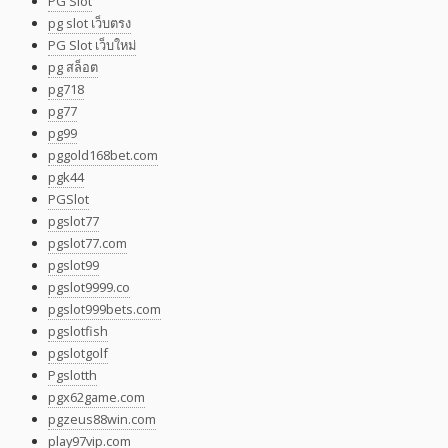
PG Slot
pg slot เว็บตรง
PG Slot เว็บใหม่
pg สล็อต
pg718
pg77
pg99
pggold168bet.com
pgk44
PGSlot
pgslot77
pgslot77.com
pgslot99
pgslot9999.co
pgslot999bets.com
pgslotfish
pgslotgolf
Pgslotth
pgx62game.com
pgzeus88win.com
play97vip.com