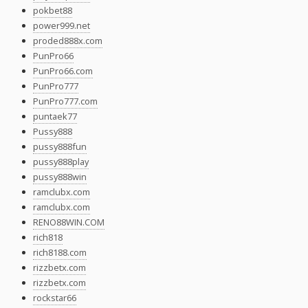
pokbet88
power999.net
proded888x.com
PunPro66
PunPro66.com
PunPro777
PunPro777.com
puntaek77
Pussy888
pussy888fun
pussy888play
pussy888win
ramclubx.com
ramclubx.com
RENO88WIN.COM
rich818
rich8188.com
rizzbetx.com
rizzbetx.com
rockstar66