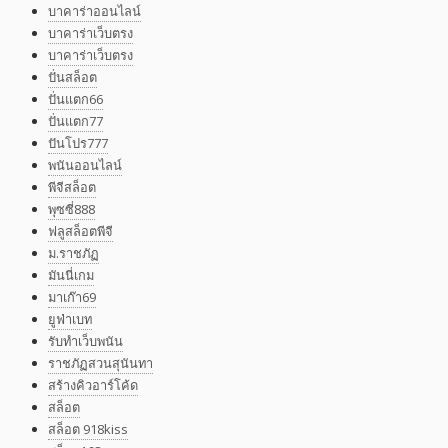
บาคาร่าออนไลน์
บาคาร่าเว็บตรง
บาคาร่าเว็บตรง
ปั่นสล็อต
ปั่นแตก66
ปั่นแตก77
ปันโปร777
พนันออนไลน์
พีจีสล็อต
พุซซี่888
ฟลูสล็อตพีจี
ม.ราชภัฏ
มันนี่เกม
มาเก๊า69
ยูฟ่าเบท
รับทำเว็บพนัน
ราชภัฏสวนสุนันทา
สร้างคิวอาร์โค้ด
สล็อต
สล็อต 918kiss