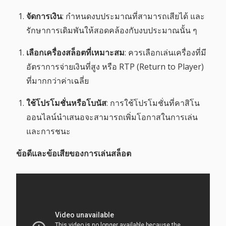
จัดการเงิน
: กำหนดงบประมาณที่สามารถเสียได้ และ
รักษาการเดิมพันให้สอดคล้องกับงบประมาณนั้น ๆ
เลือกเครื่องสล็อตที่เหมาะสม
: ควรเลือกเล่นเครื่องที่มี
อัตราการจ่ายเงินที่สูง หรือ RTP (Return to Player)
ที่มากกว่าค่าเฉลี่ย
ใช้โปรโมชั่นหรือโบนัส
: การใช้โปรโมชั่นที่คาสิโน
ออนไลน์นำเสนอจะสามารถเพิ่มโอกาสในการเล่น
และการชนะ
ข้อดีและข้อเสียของการเล่นสล็อต