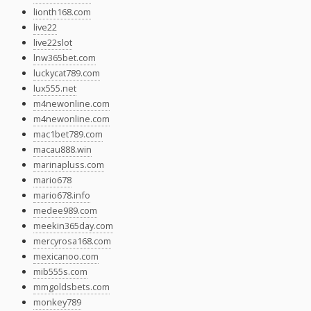
lionth168.com
live22
live22slot
lnw365bet.com
luckycat789.com
lux555.net
m4newonline.com
m4newonline.com
mac1bet789.com
macau888.win
marinapluss.com
mario678
mario678.info
medee989.com
meekin365day.com
mercyrosa168.com
mexicanoo.com
mib555s.com
mmgoldsbets.com
monkey789