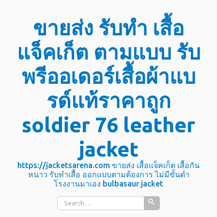
Skip
ขายส่ง รับทำ เสื้อ
to
content
แจ็คเก็ต ตามแบบ รับ
พรีออเดอร์เสื้อผ้าแบ
รด์แท้ราคาถูก
soldier 76 leather
jacket
https://jacketsarena.com ขายส่ง เสื้อแจ็คเก็ต เสื้อกัน
หนาว รับทำเสื้อ ออกแบบตามต้องการ ไม่มีขั้นต่ำ
โรงงานมาเอง bulbasaur jacket
Search
for: