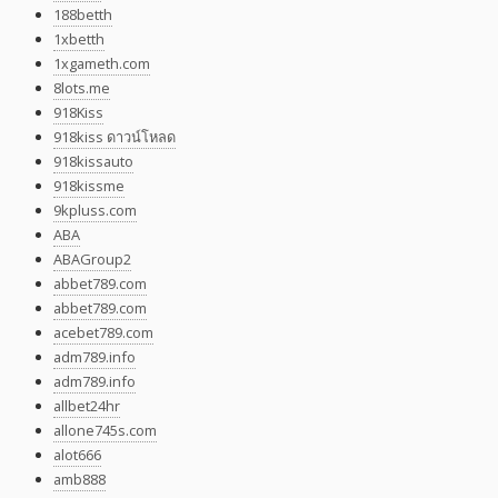
188betth
1xbetth
1xgameth.com
8lots.me
918Kiss
918kiss ดาวน์โหลด
918kissauto
918kissme
9kpluss.com
ABA
ABAGroup2
abbet789.com
abbet789.com
acebet789.com
adm789.info
adm789.info
allbet24hr
allone745s.com
alot666
amb888