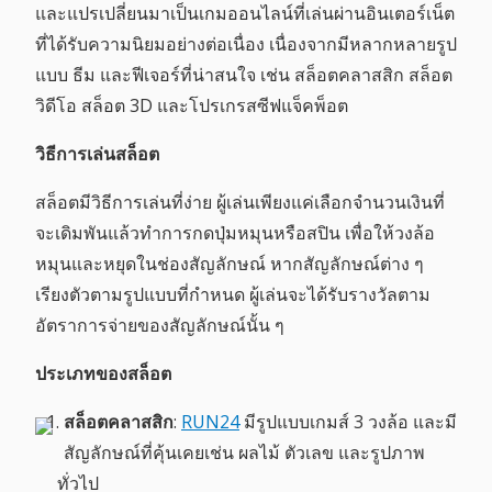
และแปรเปลี่ยนมาเป็นเกมออนไลน์ที่เล่นผ่านอินเตอร์เน็ต
ที่ได้รับความนิยมอย่างต่อเนื่อง เนื่องจากมีหลากหลายรูป
แบบ ธีม และฟีเจอร์ที่น่าสนใจ เช่น สล็อตคลาสสิก สล็อต
วิดีโอ สล็อต 3D และโปรเกรสซีฟแจ็คพ็อต
วิธีการเล่นสล็อต
สล็อตมีวิธีการเล่นที่ง่าย ผู้เล่นเพียงแค่เลือกจำนวนเงินที่
จะเดิมพันแล้วทำการกดปุ่มหมุนหรือสปิน เพื่อให้วงล้อ
หมุนและหยุดในช่องสัญลักษณ์ หากสัญลักษณ์ต่าง ๆ
เรียงตัวตามรูปแบบที่กำหนด ผู้เล่นจะได้รับรางวัลตาม
อัตราการจ่ายของสัญลักษณ์นั้น ๆ
ประเภทของสล็อต
สล็อตคลาสสิก
:
RUN24
มีรูปแบบเกมส์ 3 วงล้อ และมี
สัญลักษณ์ที่คุ้นเคยเช่น ผลไม้ ตัวเลข และรูปภาพ
ทั่วไป