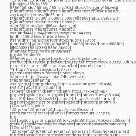
123|joker123|joker123|joker123|joker123|https://joker123ths.shop
{Hengjing168|pg168|
สล็อต168|slot168|slot168|slot168|https://hengjing168.wiki}
{สล็อตเว็บตรง|สล็อตเว็บตรง|สล็อตเว็บตรง|slot เว็บตรง|สล็อตเว็บ
ตรง แตกง่าย|https://jin55.net}
{สล็อตเว็บตรง|slot99|slot99|slot99|สล็อต99|https://st99.wtf}
{สล็อตเว็บตรง|slot66|slot66|slot66|
สล็อต66|https://alot666.amdast.com}
{สล็อตเว็บตรง|สล็อตเว็บตรง|สล็อตเว็บ
ตรง|jinda44|slot44|https://www.jinda44.xyz}
{judhai168|สล็อตเว็บตรง|สล็อตเว็บ
ตรง|judhai168|judhai168|https://judhai168.co}
{bonus888|สล็อต888|judhai168|slot888|https://bonus888.life}
{JINDA888|สล็อต888|สล็อตเว็บตรง|
สล็อต888|https://www.jin888.me}
{pgslot99|slot99|
สล็อต99|pgslot|pgslot|pgslot|https://pgslot.today}
{พุซซี่888|pussy888|pussy888|pussy888|https://www.pussy888fun.i
{บาคาร่า|บาคาร่า168|บาคาร่าออนไลน์|บาคาร่า|บาคา
ร่า|https://www.sexyauto168.xyz}
{slotxo24hr|slotxo|slotxo|slotxo|slotxo|
สล็อตxo|https://www.slotxo24hr.website}
{สล็อตทดลอง|สล็อตเว็บ
ตรง|slotpg|slotpg|slotpg|https://www.tangtem168.asia}
{คลิปโป๊|หนังโป๊ไทย|ดูหนังโป๊}
{1xbet|1xbetth|1xbetth|1xbetth|https://1xbetth.vip}
{pg slot|pgslot|pgslot|pgslot|funny18|https://funny18.asia}
{kiss918|kiss918|kiss918|allbet24|https://allbet24hr.win}
{pg slot|pgslot|pgslot|pgslot|pgslotth|https://pgslotth.io}
{โจ๊กเกอร์123|joker
123|joker123|joker123|https://joker356.com}
{samurai777|slot777|สล็อต777|https://samurai777.net}
{pg
slot|pgslot|pgslot|pgslot88|tokyoslot88|https://tokyoslot88.com}
{betway|pgslotbetway|betway slot|https://betwayvietnam.com}
{โจ๊กเกอร์123|joker
123|joker123|joker123|joker123|jokerasia|https://jokerasia.net}
{pg slot|pgslot|pgslot|pgslotmoodeng|https://moodeng.in}