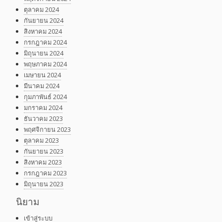
ตุลาคม 2024
กันยายน 2024
สิงหาคม 2024
กรกฎาคม 2024
มิถุนายน 2024
พฤษภาคม 2024
เมษายน 2024
มีนาคม 2024
กุมภาพันธ์ 2024
มกราคม 2024
ธันวาคม 2023
พฤศจิกายน 2023
ตุลาคม 2023
กันยายน 2023
สิงหาคม 2023
กรกฎาคม 2023
มิถุนายน 2023
นิยาม
เข้าสู่ระบบ