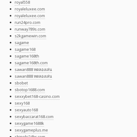
royal558
royaleluxee.com
royaleluxee.com
run24pro.com
runway789s.com
s2kgamewin.com
sagame
sagame168
sagame168th
sagame168th.com
sawan888 ทดลองเล่น
sawan888 ทดลองเล่น
sbobet
sbotop1688.com
sexxybet168-casino.com
sexy168
sexyauto168
sexybaccarat168.com
sexygame1688k
sexygameplus.me
shinobi24hr.com