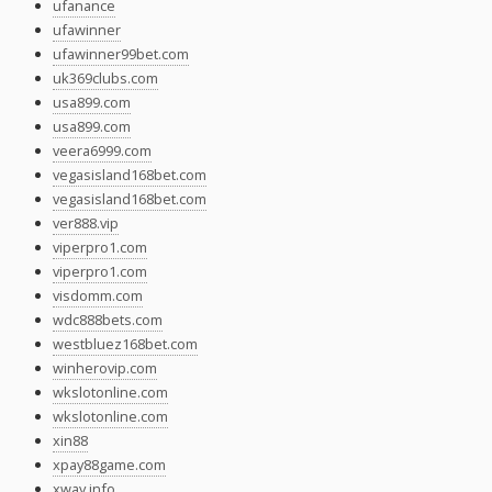
ufanance
ufawinner
ufawinner99bet.com
uk369clubs.com
usa899.com
usa899.com
veera6999.com
vegasisland168bet.com
vegasisland168bet.com
ver888.vip
viperpro1.com
viperpro1.com
visdomm.com
wdc888bets.com
westbluez168bet.com
winherovip.com
wkslotonline.com
wkslotonline.com
xin88
xpay88game.com
xway.info