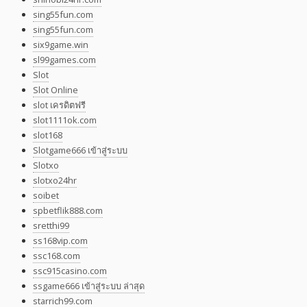
sing55fun.com
sing55fun.com
six9game.win
sl99games.com
Slot
Slot Online
slot เครดิตฟรี
slot1111ok.com
slot168
Slotgame666 เข้าสู่ระบบ
Slotxo
slotxo24hr
soibet
spbetflik888.com
sretthi99
ss168vip.com
ssc168.com
ssc915casino.com
ssgame666 เข้าสู่ระบบ ล่าสุด
starrich99.com