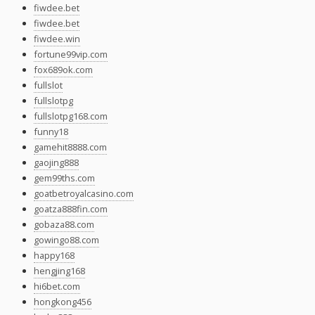
fiwdee.bet
fiwdee.bet
fiwdee.win
fortune99vip.com
fox689ok.com
fullslot
fullslotpg
fullslotpg168.com
funny18
gamehit8888.com
gaojing888
gem99ths.com
goatbetroyalcasino.com
goatza888fin.com
gobaza88.com
gowingo88.com
happy168
hengjing168
hi6bet.com
hongkong456