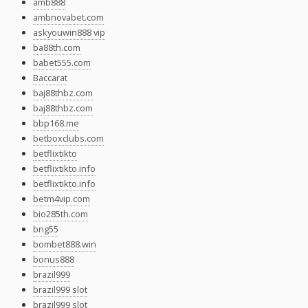
amb888
ambnovabet.com
askyouwin888 vip
ba88th.com
babet555.com
Baccarat
baj88thbz.com
baj88thbz.com
bbp168.me
betboxclubs.com
betflixtikto
betflixtikto.info
betflixtikto.info
betm4vip.com
bio285th.com
bng55
bombet888.win
bonus888
brazil999
brazil999 slot
brazil999 slot