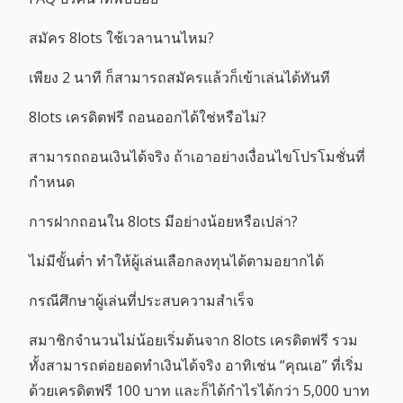
สมัคร 8lots ใช้เวลานานไหม?
เพียง 2 นาที ก็สามารถสมัครแล้วก็เข้าเล่นได้ทันที
8lots เครดิตฟรี ถอนออกได้ใช่หรือไม่?
สามารถถอนเงินได้จริง ถ้าเอาอย่างเงื่อนไขโปรโมชั่นที่
กำหนด
การฝากถอนใน 8lots มีอย่างน้อยหรือเปล่า?
ไม่มีขั้นต่ำ ทำให้ผู้เล่นเลือกลงทุนได้ตามอยากได้
กรณีศึกษาผู้เล่นที่ประสบความสำเร็จ
สมาชิกจำนวนไม่น้อยเริ่มต้นจาก 8lots เครดิตฟรี รวม
ทั้งสามารถต่อยอดทำเงินได้จริง อาทิเช่น “คุณเอ” ที่เริ่ม
ด้วยเครดิตฟรี 100 บาท และก็ได้กำไรได้กว่า 5,000 บาท