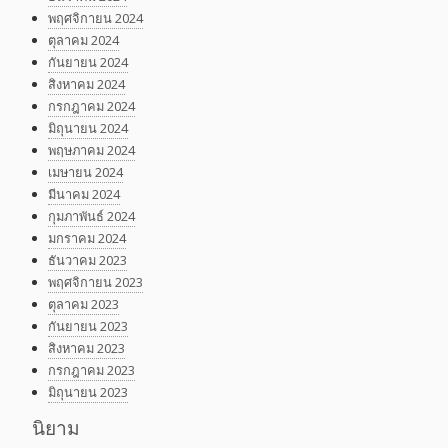
พฤศจิกายน 2024
ตุลาคม 2024
กันยายน 2024
สิงหาคม 2024
กรกฎาคม 2024
มิถุนายน 2024
พฤษภาคม 2024
เมษายน 2024
มีนาคม 2024
กุมภาพันธ์ 2024
มกราคม 2024
ธันวาคม 2023
พฤศจิกายน 2023
ตุลาคม 2023
กันยายน 2023
สิงหาคม 2023
กรกฎาคม 2023
มิถุนายน 2023
นิยาม