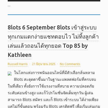
…
8lots 6 September 8lots เข้าสู่ระบบ
ทุกเกมแตกง่ายแชทตอบไว ไม่ทิ้งลูกค้า
เล่นแล้วถอนได้ทุกยอด Top 85 by
Kathleen
Russell Harris
·
21 มิถุนายน 2025
·
No Comments
ในโลกแห่งการพนันออนไลน์ที่มีตัวเลือกล้นหลาม
8lots สะดุดตาขึ้นมาในฐานะแพลตฟอร์มที่ครบจบ
ในที่เดียว ทั้งยังการใช้แรงงานที่สบาย ความปลอดภัย
ระดับค่อนข้างสูง และก็โปรโมชั่นจัดเต็มทุกวัน ผู้เล่น
สามารถ 8lots สมัคร และก็ 8lots เข้าระบบ ได้ง่ายเพียง
แค่ไม่กี่ขั้นตอน พร้อมรับ 8lots เครดิตฟรี เพื่อเริ่มเล่นเกม