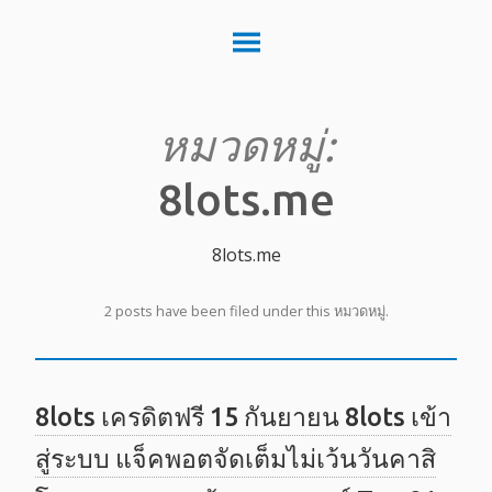
หมวดหมู่:
8lots.me
8lots.me
2 posts have been filed under this หมวดหมู่.
8lots เครดิตฟรี 15 กันยายน 8lots เข้า
สู่ระบบ แจ็คพอตจัดเต็มไม่เว้นวันคาสิ