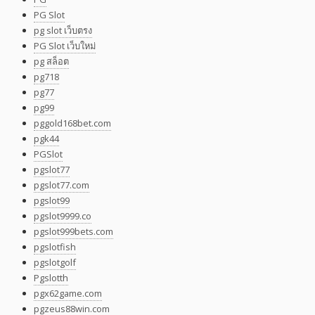
PG Slot
pg slot เว็บตรง
PG Slot เว็บใหม่
pg สล็อต
pg718
pg77
pg99
pggold168bet.com
pgk44
PGSlot
pgslot77
pgslot77.com
pgslot99
pgslot9999.co
pgslot999bets.com
pgslotfish
pgslotgolf
Pgslotth
pgx62game.com
pgzeus88win.com