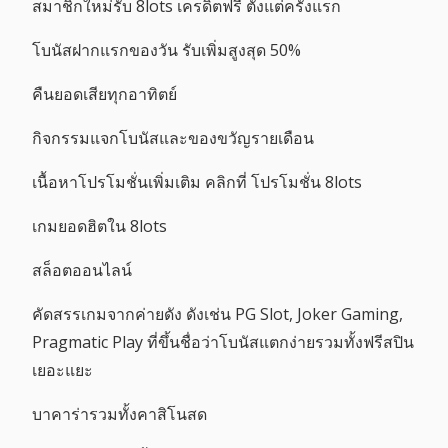
สมาชิกใหม่รับ 8lots เครดิตฟรี ตั้งแต่ครั้งแรก
โบนัสฝากแรกของวัน รับเพิ่มสูงสุด 50%
คืนยอดเสียทุกอาทิตย์
กิจกรรมแจกโบนัสและของขวัญรายเดือน
เนื้อหาโปรโมชั่นเพิ่มเติม คลิกที่ โปรโมชั่น 8lots
เกมยอดฮิตใน 8lots
สล็อตออนไลน์
คัดสรรเกมจากค่ายดัง ดังเช่น PG Slot, Joker Gaming,
Pragmatic Play ที่ขึ้นชื่อว่าโบนัสแตกง่ายรวมทั้งฟรีสปิน
เยอะแยะ
บาคาร่ารวมทั้งคาสิโนสด