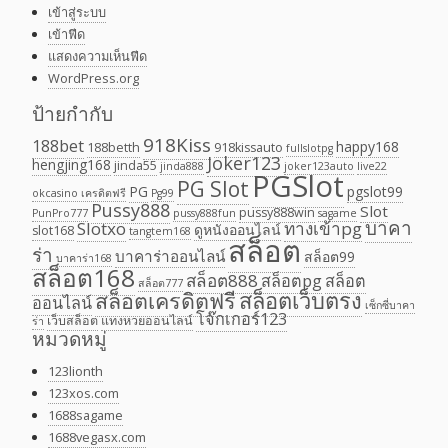
เข้าสู่ระบบ
เข้าฟีด
แสดงความเห็นฟีด
WordPress.org
ป้ายกำกับ
918Kiss
188bet
happy168
188betth
918kissauto
fullslotpg
Joker123
hengjing168
jinda55
jinda888
joker123auto
live22
PGSlot
PG Slot
PG
pgslot99
okcasino เครดิตฟรี
Pg99
Pussy888
Slot
pussy888win
PunPro777
pussy888fun
sagame
บาคา
Slotxo
ทางเข้าpg
ดูหนังออนไลน์
slot168
tangtem168
สล็อต
ร่า
บาคาร่าออนไลน์
สล็อต99
บาคาร่า168
สล็อต168
สล็อต888
สล็อตpg
สล็อต
สล็อต777
สล็อตเครดิตฟรี
สล็อตเว็บตรง
ออนไลน์
เซ็กซี่บาคา
โจ๊กเกอร์123
เว็บสล็อต
แทงหวยออนไลน์
ร่า
หมวดหมู่
123lionth
123xos.com
1688sagame
1688vegasx.com