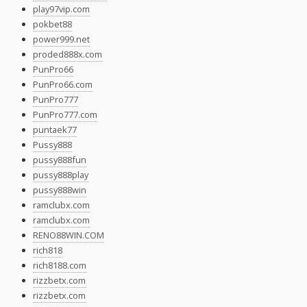
play97vip.com
pokbet88
power999.net
proded888x.com
PunPro66
PunPro66.com
PunPro777
PunPro777.com
puntaek77
Pussy888
pussy888fun
pussy888play
pussy888win
ramclubx.com
ramclubx.com
RENO88WIN.COM
rich818
rich8188.com
rizzbetx.com
rizzbetx.com