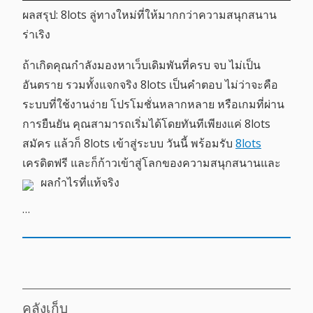
ผลสรุป: 8lots ลู่ทางใหม่ที่ให้มากกว่าความสนุกสนาน
ร่าเริง
ถ้าเกิดคุณกำลังมองหาเว็บเดิมพันที่ครบ จบ ไม่เป็น
อันตราย รวมทั้งแจกจริง 8lots เป็นคำตอบ ไม่ว่าจะคือ
ระบบที่ใช้งานง่าย โปรโมชั่นหลากหลาย หรือเกมที่ผ่าน
การยืนยัน คุณสามารถเริ่มได้โดยทันทีเพียงแค่ 8lots
สมัคร แล้วก็ 8lots เข้าสู่ระบบ วันนี้ พร้อมรับ
8lots
เครดิตฟรี และก็ก้าวเข้าสู่โลกของความสนุกสนานและ
ผลกำไรที่แท้จริง
…
คลังเก็บ