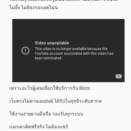
ไม่ยั้ง ไม่ต้องรอแอดไม่น
เพราะอะไรผู้เล่นเลือกใช้บริการกับ 8lots
เว็บตรงไม่ผ่านเอเย่นต์ ได้รับใบสุทธิระดับสากล
ใช้งานง่ายผ่านมือถือ รองรับทุกระบบ
แจกเครดิตฟรีจริง ไม่ต้องแชร์