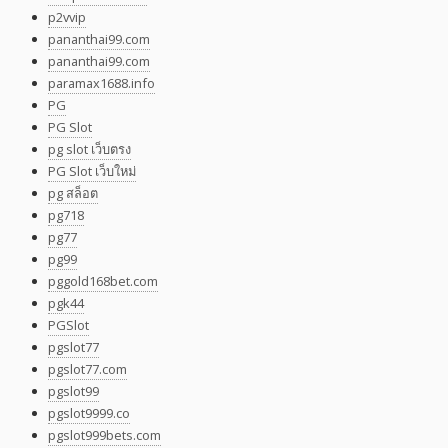
p2vvip
pananthai99.com
pananthai99.com
paramax1688.info
PG
PG Slot
pg slot เว็บตรง
PG Slot เว็บใหม่
pg สล็อต
pg718
pg77
pg99
pggold168bet.com
pgk44
PGSlot
pgslot77
pgslot77.com
pgslot99
pgslot9999.co
pgslot999bets.com