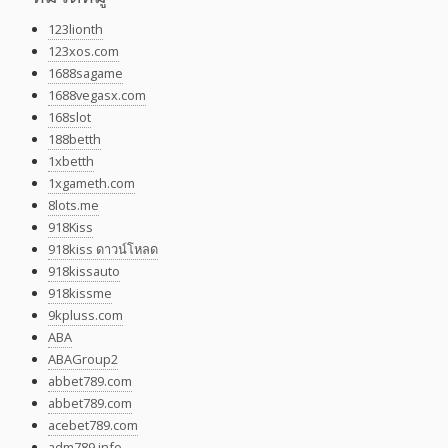
123lionth
123xos.com
1688sagame
1688vegasx.com
168slot
188betth
1xbetth
1xgameth.com
8lots.me
918Kiss
918kiss ดาวน์โหลด
918kissauto
918kissme
9kpluss.com
ABA
ABAGroup2
abbet789.com
abbet789.com
acebet789.com
adm789.info