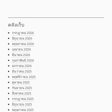
คลังเก็บ
กรกฎาคม 2026
มิถุนายน 2026
พฤษภาคม 2026
เมษายน 2026
มีนาคม 2026
กุมภาพันธ์ 2026
มกราคม 2026
ธันวาคม 2025
พฤศจิกายน 2025
ตุลาคม 2025
กันยายน 2025
สิงหาคม 2025
กรกฎาคม 2025
มิถุนายน 2025
พฤษภาคม 2025