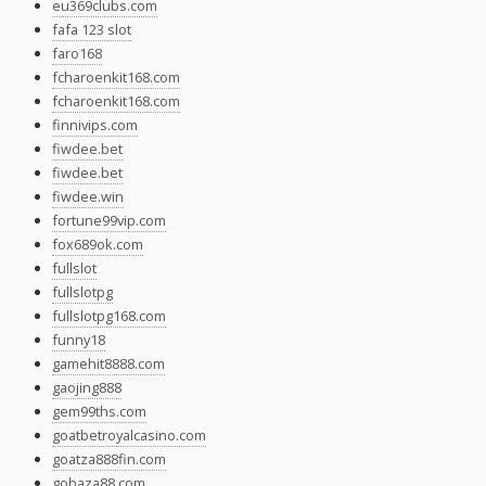
eu369clubs.com
fafa 123 slot
faro168
fcharoenkit168.com
fcharoenkit168.com
finnivips.com
fiwdee.bet
fiwdee.bet
fiwdee.win
fortune99vip.com
fox689ok.com
fullslot
fullslotpg
fullslotpg168.com
funny18
gamehit8888.com
gaojing888
gem99ths.com
goatbetroyalcasino.com
goatza888fin.com
gobaza88.com