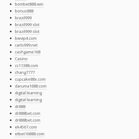
bombet888.win
bonus888
brazil999
brazil999 slot
brazil999 slot
bwvip4.com
carlo999.net
cashgame168
Casino
cc11388.com
chang7777
cupcake88x.com
daruma1688.com
digital learning
digital learning
dr888
dr888bet.com
dr888bet.com
ek4567.com
etbet16888.com