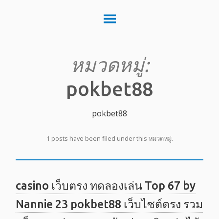
หมวดหมู่:
pokbet88
pokbet88
1 posts have been filed under this หมวดหมู่.
casino เว็บตรง ทดลองเล่น Top 67 by
Nannie 23 pokbet88 เว็บไซต์ตรง รวม