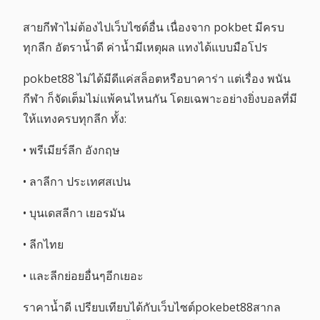
สายกีฬาไม่ต้องไปเว็บไซต์อื่น เนื่องจาก pokbet มีครบ
ทุกลีก อัตราน้ำดี ค่าน้ำมีเหตุผล แทงได้แบบมือโปร
pokbet88 ไม่ได้มีดีแค่สล็อตหรือบาคาร่า แต่เรื่อง พนัน
กีฬา ก็จัดเต็มไม่แพ้คนไหนกัน โดยเฉพาะอย่างยิ่งบอลที่มี
ให้แทงครบทุกลีก ทั้ง:
• พรีเมียร์ลีก อังกฤษ
• ลาลีกา ประเทศสเปน
• บุนเดสลีกา เยอรมัน
• ลีกไทย
• และลีกย่อยอื่นๆอีกเยอะ
ราคาน้ำดี เปรียบเทียบได้กับเว็บไซต์pokebet88สากล