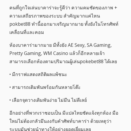
คนที่ถูกใจเล่นบาคาร่าจะรู้ดีว่า ความคมชัดของภาพ +
ความเสถียรภาพของระบบ สำคัญมากแค่ไหน
pokbet88 ทำนี้ออกมาเจริญมากมาย ทั้งยังในโทรศัพท์
เคลื่อนที่และคอม
ห้องบาคาร่ามากมาย มีทั้งยัง AE Sexy, SA Gaming,
Pretty Gaming, WM Casino แล้วก็อีกหลายเจ้า
สามารถเลือกห้องตามปริมาณผู้เล่นpokebet88 ได้เลย
• มีกราฟแสดงสถิติผลแพ้ชนะ
• สามารถเดิมพันพร้อมกันหลายโต๊ะ
• เลือกจุดวางเดิมพันง่าย ไม่มึน ไม่ดีเลย์
อีกอย่างที่พวกเราชอบเป็น มีแปลไทยชัดแจ้งทุกห้อง มือ
ใหม่ไม่ต้องกลัวมึนงงกับคำศัพท์บาคาร่า ด้วยเหตุว่า
ระบบมันช่วยนำทางให้อย่างยอดเยี่ยมเลย