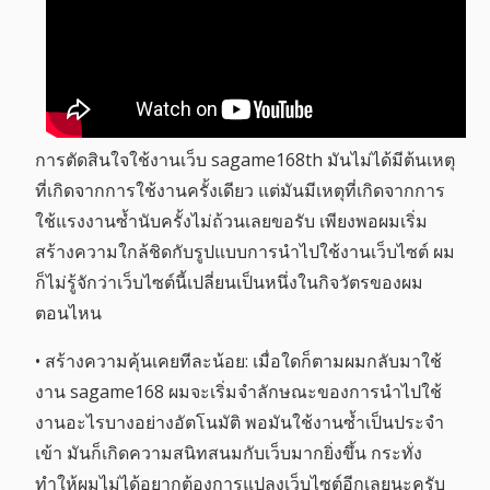
การตัดสินใจใช้งานเว็บ sagame168th มันไม่ได้มีต้นเหตุ
ที่เกิดจากการใช้งานครั้งเดียว แต่มันมีเหตุที่เกิดจากการ
ใช้แรงงานซ้ำนับครั้งไม่ถ้วนเลยขอรับ เพียงพอผมเริ่ม
สร้างความใกล้ชิดกับรูปแบบการนำไปใช้งานเว็บไซต์ ผม
ก็ไม่รู้จักว่าเว็บไซต์นี้เปลี่ยนเป็นหนึ่งในกิจวัตรของผม
ตอนไหน
• สร้างความคุ้นเคยทีละน้อย: เมื่อใดก็ตามผมกลับมาใช้
งาน sagame168 ผมจะเริ่มจำลักษณะของการนำไปใช้
งานอะไรบางอย่างอัตโนมัติ พอมันใช้งานซ้ำเป็นประจำ
เข้า มันก็เกิดความสนิทสนมกับเว็บมากยิ่งขึ้น กระทั่ง
ทำให้ผมไม่ได้อยากต้องการแปลงเว็บไซต์อีกเลยนะครับ