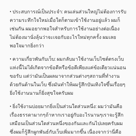
• ประสบการณ์เป็นประจำ: คนเล่นส่วนใหญ่ไม่ต้องการรับ
ความระทึกใจใหม่เมื่อใดก็ตามเข้าใช้งานอยู่แล้ว ผมก็
เช่นกัน ผมอยากพอใจสำหรับการใช้งานอย่างต่อเนื่อง
ไม่ต้องมานั่งลุ้นว่าจะเจอกับอะไรใหม่ทุกครั้ง ผมเลย
พอใจมากยิ่งกว่า
• ความเกี่ยวพันกับเว็บ: ผมกลับมาใช้งานเว็บไซต์ตรงเว็บ
แห่งนี้ไม่ได้เกิดจากข้อดีหรือข้อดีเพียงแค่ข้อเดียวแน่นอน
ขอรับ แต่ว่ามันเป็นผลมาจากส่วนต่างๆสถานที่ทำงาน
ด้วยกันด้านในเว็บ ซึ่งมันทำให้ผมรู้สึกบันเทิงใจขึ้นเรื่อยๆ
ยิ่งใช้งานนานก็ยิ่งสุขใจครับผม
• ยิ่งใช้งานบ่อยมากยิ่งเป็นส่วนใดส่วนหนึ่ง: ผมว่ามันคือ
เรื่องธรรดามากๆถ้าหากเราอยู่กับอะไรนานๆเราจะรู้สึก
เสมือนเป็นส่วนใดส่วนหนึ่งของกันและกันไปเลยครับผม
ซึ่งผมก็รู้สึกผูกพันธ์กับเว็บเพิ่มมากขึ้น เนื่องจากว่านี่คือ