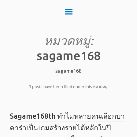
หมวดหมู่:
sagame168
sagame168
3 posts have been filed under this หมวดหมู่.
Sagame168th ทำไมหลายคนเลือกบา
คาร่าเป็นเกมสร้างรายได้หลักในปี