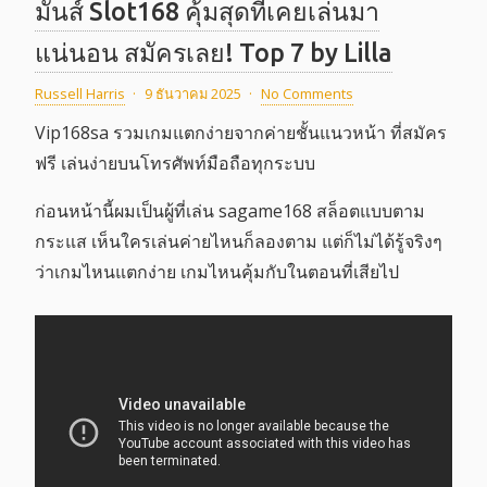
มันส์ Slot168 คุ้มสุดที่เคยเล่นมา
แน่นอน สมัครเลย! Top 7 by Lilla
Russell Harris
·
9 ธันวาคม 2025
·
No Comments
Vip168sa รวมเกมแตกง่ายจากค่ายชั้นแนวหน้า ที่สมัคร
ฟรี เล่นง่ายบนโทรศัพท์มือถือทุกระบบ
ก่อนหน้านี้ผมเป็นผู้ที่เล่น sagame168 สล็อตแบบตาม
กระแส เห็นใครเล่นค่ายไหนก็ลองตาม แต่ก็ไม่ได้รู้จริงๆ
ว่าเกมไหนแตกง่าย เกมไหนคุ้มกับในตอนที่เสียไป