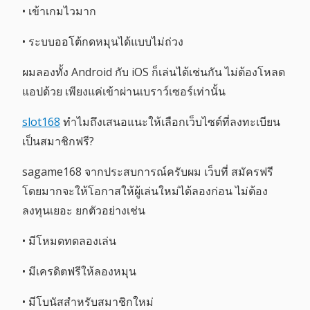
• เข้าเกมไวมาก
• ระบบออโต้กดหมุนได้แบบไม่ถ่วง
ผมลองทั้ง Android กับ iOS ก็เล่นได้เช่นกัน ไม่ต้องโหลด
แอปด้วย เพียงแค่เข้าผ่านเบราว์เซอร์เท่านั้น
slot168
ทำไมถึงเสนอแนะให้เลือกเว็บไซต์ที่ลงทะเบียน
เป็นสมาชิกฟรี?
sagame168 จากประสบการณ์ครับผม เว็บที่ สมัครฟรี
โดยมากจะให้โอกาสให้ผู้เล่นใหม่ได้ลองก่อน ไม่ต้อง
ลงทุนเยอะ ยกตัวอย่างเช่น
• มีโหมดทดลองเล่น
• มีเครดิตฟรีให้ลองหมุน
• มีโบนัสสำหรับสมาชิกใหม่