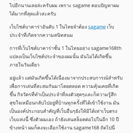
ไปอีกนานเลยล่ะครับผม เพราะ sagame ตอบปัญหาผม
ได้มากที่สุดแล้วล่ะครับ
เว็บไซต์บาคาร่าอันดับ 1 ในไทยจำต้อง
sagame
เว็บ
ประจำที่เกิดจากความสนิทสนม
การที่เว็บไซต์บาคาร่าชั้น 1 ในไทยอย่าง sagame168th
แปลงเป็นเว็บไซต์ประจำของผมนั้น มันไม่ได้เกิดขึ้น
ภายในวันเดียว
อยู่แล้ว แต่มันเกิดขึ้นได้เนื่องมาจากประสบการณ์สำหรับ
เพื่อการเล่นที่สะสมกันมาโดยตลอด ความคุ้นเคยที่เกิด
ขึ้น กิจวัตรที่ทำเป็นประจำที่ลงตัวสุดๆและก็ความรู้สึก
สุขใจเหมือนกลับไปอยู่ที่บ้านทุกครั้งที่ได้เข้าใช้งาน มัน
เป็นองค์ประกอบสำคัญที่เว็บอื่นๆยังให้มิได้เท่าเว็บตรง
เว็บแห่งนี้ ซึ่งตัวผมเอง ถ้ายังเล่นสล็อตต่อไปในอีก 10 ปี
ข้างหน้า ผมก็คงจะเลือกใช้งาน sagame168 ถัดไปนี่