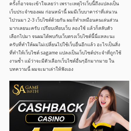
ครั้งก็อาจจะเข้าใจเลยว่า เพราะเหตุไรเว็บนี้ถึงแปลงเป็น
เว็บประจำของผม ก่อนหน้านี้ ผมมีเว็บบาคาร่าที่เล่นวน
ไปวนมา 2-3 เว็บไซต์ด้วยกัน ผมก็ทำเหมือนคนเล่นส่วน
มากเลยนะครับ เปรียบเทียบเว็บ ลองใช้ แล้วก็สลับตัว
เลือกไปมา จนผมได้พบกับเว็บตรงเว็บไซต์นี้นี่แหละนะ
ครับที่ทำให้ผมไม่เปลี่ยนไปใช้เว็บอื่นอีกแล้ว อะไรเป็นสิ่ง
ที่ทำให้เว็บไซต์ sagame แปลงเป็นเว็บไซต์ประจำที่ถูกใช้
งานซ้ำ แม้ว่าจะมีตัวเลือกเว็บไซต์อื่นๆอีกมากมาย ใน
บทความนี้ ผมจะมาเล่าให้ฟังเอง