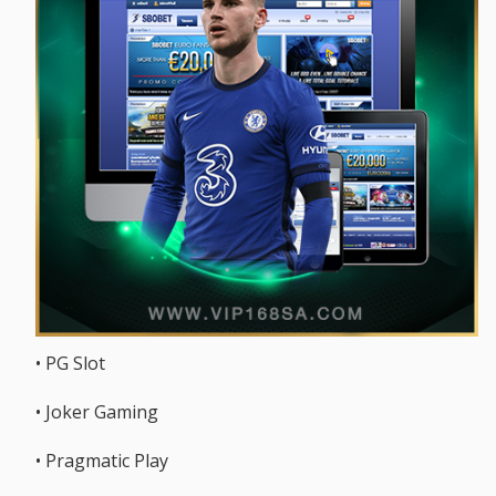
• PG Slot
• Joker Gaming
• Pragmatic Play