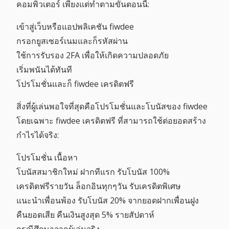
คอมพิวเตอร์ เพียงแต่ทำตามขั้นตอนนี้:
เข้าสู่เว็บหรือแอปพลิเคชัน fiwdee
กรอกยูสเซอร์เนมและก็รหัสผ่าน
ใช้การรับรอง 2FA เพื่อให้เกิดความปลอดภัย
เริ่มพนันได้ทันที
โปรโมชั่นและก็ fiwdee เครดิตฟรี
สิ่งที่ผู้เล่นพอใจที่สุดคือโปรโมชั่นและโบนัสของ fiwdee
โดยเฉพาะ fiwdee เครดิตฟรี ที่สามารถใช้ต่อยอดสร้าง
กำไรได้จริง:
โปรโมชั่น เนื้อหา
โบนัสสมาชิกใหม่ ฝากทีแรก รับโบนัส 100%
เครดิตฟรีรายวัน ล็อกอินทุกๆวัน รับเครดิตพิเศษ
แนะนำเพื่อนพ้อง รับโบนัส 20% จากยอดฝากเพื่อนฝูง
คืนยอดเสีย คืนเงินสูงสุด 5% รายสัปดาห์