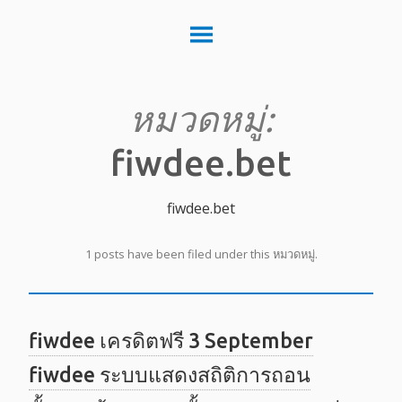
หมวดหมู่:
fiwdee.bet
fiwdee.bet
1 posts have been filed under this หมวดหมู่.
fiwdee เครดิตฟรี 3 September
fiwdee ระบบแสดงสถิติการถอน