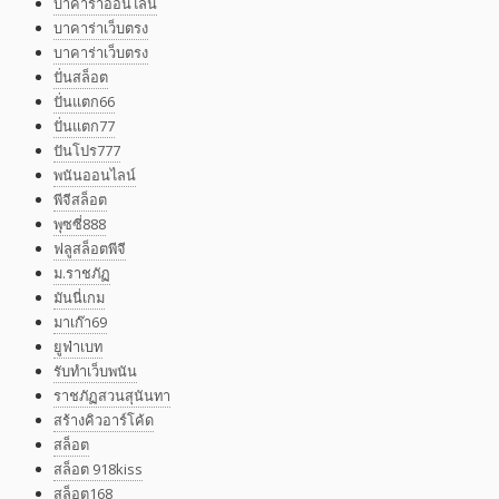
บาคาร่าออนไลน์
บาคาร่าเว็บตรง
บาคาร่าเว็บตรง
ปั่นสล็อต
ปั่นแตก66
ปั่นแตก77
ปันโปร777
พนันออนไลน์
พีจีสล็อต
พุซซี่888
ฟลูสล็อตพีจี
ม.ราชภัฏ
มันนี่เกม
มาเก๊า69
ยูฟ่าเบท
รับทำเว็บพนัน
ราชภัฏสวนสุนันทา
สร้างคิวอาร์โค้ด
สล็อต
สล็อต 918kiss
สล็อต168