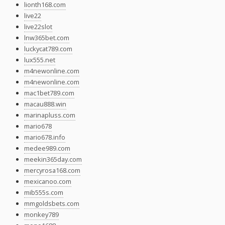
lionth168.com
live22
live22slot
lnw365bet.com
luckycat789.com
lux555.net
m4newonline.com
m4newonline.com
mac1bet789.com
macau888.win
marinapluss.com
mario678
mario678.info
medee989.com
meekin365day.com
mercyrosa168.com
mexicanoo.com
mib555s.com
mmgoldsbets.com
monkey789