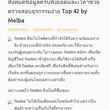
ทั้งหมดข้อมูลครบทั้งยอดและเวลาช่วย
ตรวจสอบธุรกรรมง่าย Top 42 by
Melba
Russell Harris
·
7 ตุลาคม 2025
·
No Comments
fiwdee คือเว็บไซต์ตรงที่กำลังได้รับความนิยมอย่าง
ยิ่ง ด้วยระบบที่นำสมัย ปลอดภัย และใช้งานง่าย
รองรับผู้เล่นทุกระดับ ไม่ว่าคุณจะ fiwdee สมัคร เพื่อเปิด
บัญชีใหม่ fiwdee เข้าสู่ระบบ เพื่อใช้งานได้ทันที หรือ
เลือกใช้ fiwdee เครดิตฟรี เพื่อรับสิทธิ์พิเศษสำหรับการ
เริ่มต้น ทุกขั้นตอนถูกวางแบบมาเพื่อความสบายรวมทั้ง
คุ้มค่าของผู้เล่นโดยเฉพาะอย่างยิ่ง
เพราะเหตุไร fiwdee ถึงเป็นที่ชื่นชอบ
fiwdee ไม่ได้เป็นเพียงแค่เว็บพนันทั่วไป แต่ว่าเป็น
ศูนย์รวมความรื่นเริงใจที่ครบวงจร: