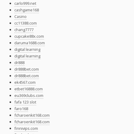
carlo999.net
cashgame168
Casino
cc11388.com
chang7777
cupcake88x.com
daruma1688.com
digital learning
digital learning
dr888
dr888bet.com
dr888bet.com
ek4567.com
etbet16888.com
eu369clubs.com
fafa 123 slot
faro168
fcharoenkit168.com
fcharoenkit168.com
finnivips.com