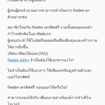
กรณีศึกษาจากผู้เล่นจริง
ผู้เล่นผู้คนจำนวนมากสามารถทำเงินจาก fiwdee ยก
ตัวอย่างเช่น:
สมาชิกใหม่รับ fiwdee เครดิตฟรี รวมทั้งต่อยอดจนทำ
กำไรหลักพันในอาทิตย์แรก
ผู้เล่นประจำใช้โบนัสคืนยอดเสียเพื่อเพิ่มทุนและสร้างราย
ได้มากยิ่งขึ้น
ปริศนาที่พบได้บ่อย (FAQ)
fiwdee สมัคร
จำเป็นต้องใช้เอกสารอะไร?
ไม่จำเป็นต้องใช้เอกสาร ใช้เพียงแค่ข้อมูลส่วนตัวและ
เบอร์โทรศัพท์
fiwdee เครดิตฟรี ถอนออกได้หรือไม่?
สามารถถอนได้จริง เพียงเอาอย่างข้อแม้การทำเทิร์น
โอเวอร์