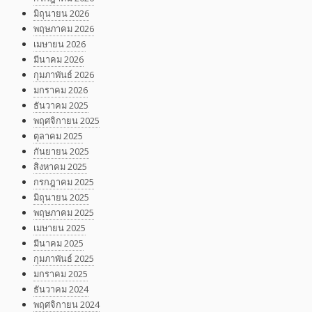
มิถุนายน 2026
พฤษภาคม 2026
เมษายน 2026
มีนาคม 2026
กุมภาพันธ์ 2026
มกราคม 2026
ธันวาคม 2025
พฤศจิกายน 2025
ตุลาคม 2025
กันยายน 2025
สิงหาคม 2025
กรกฎาคม 2025
มิถุนายน 2025
พฤษภาคม 2025
เมษายน 2025
มีนาคม 2025
กุมภาพันธ์ 2025
มกราคม 2025
ธันวาคม 2024
พฤศจิกายน 2024