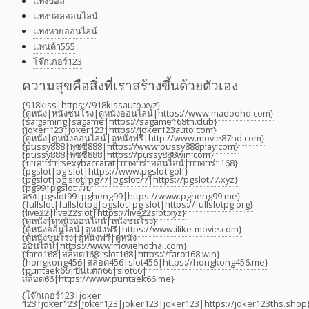
แทงบอล
แทงบอลออนไลน์
แทงหวยออนไลน์
แพนด้า555
โจ๊กเกอร์123
ความสุขคือสิ่งที่เราสร้างขึ้นด้วยตัวเอง
{918kiss|https://918kissauto.xyz}
{ดูหนัง|หนังชนโรง|ดูหนังออนไลน์|https://www.madoohd.com}
{sa gaming|sagame|https://sagame168th.club}
{joker 123|joker123|https://joker123auto.com}
{ดูหนัง|ดูหนังออนไลน์|ดูหนังฟรี|http://www.movie87hd.com}
{pussy888|พุซซี่888|https://www.pussy888play.com}
{pussy888|พุซซี่888|https://pussy888win.com}
{บาคาร่า|sexybaccarat|บาคาร่าออนไลน์|บาคาร่า168}
{pgslot|pg slot|https://www.pgslot.golf}
{pgslot|pg slot|pg77|pgslot77|https://pgslot77.xyz}
{pg99|pgslot เว็บ
ตรง|pgslot99|pgheng99|https://www.pgheng99.me}
{fullslot|fullslotpg|pgslot|pg slot|https://fullslotpg.org}
{live22|live22slot|https://live22slot.xyz}
{ดูหนัง|ดูหนังออนไลน์|หนังชนโรง}
{ดูหนังออนไลน์|ดูหนังฟรี|https://www.ilike-movie.com}
{ดูหนังชนโรง|ดูหนังฟรี|ดูหนัง
ออนไลน์|https://www.moviehdthai.com}
{faro168|สล็อต168|slot168|https://faro168.win}
{hongkong456|สล็อต456|slot456|https://hongkong456.me}
{puntaek66|ปั่นแตก66|slot66|
สล็อต66|https://www.puntaek66.me}
{โจ๊กเกอร์123|joker
123|joker123|joker123|joker123|joker123|https://joker123ths.shop