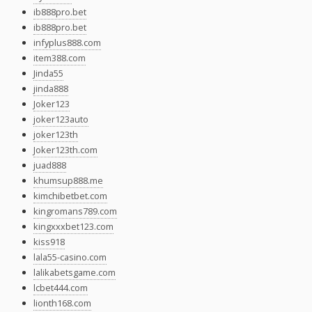
ib888pro.bet
ib888pro.bet
infyplus888.com
item388.com
Jinda55
jinda888
Joker123
joker123auto
joker123th
Joker123th.com
juad888
khumsup888.me
kimchibetbet.com
kingromans789.com
kingxxxbet123.com
kiss918
lala55-casino.com
lalikabetsgame.com
lcbet444.com
lionth168.com