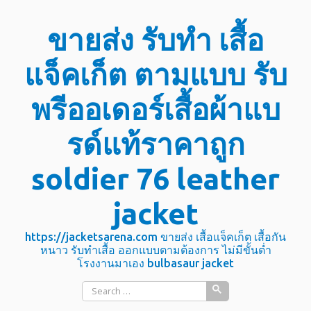
Skip
ขายส่ง รับทำ เสื้อ
to
content
แจ็คเก็ต ตามแบบ รับ
พรีออเดอร์เสื้อผ้าแบ
รด์แท้ราคาถูก
soldier 76 leather
jacket
https://jacketsarena.com ขายส่ง เสื้อแจ็คเก็ต เสื้อกัน
หนาว รับทำเสื้อ ออกแบบตามต้องการ ไม่มีขั้นต่ำ
โรงงานมาเอง bulbasaur jacket
Search
for: