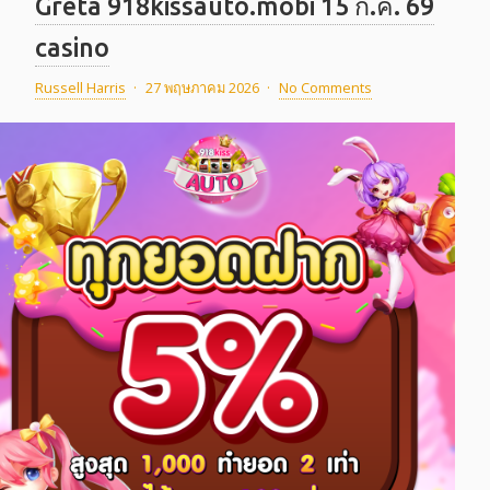
Greta 918kissauto.mobi 15 ก.ค. 69
casino
Russell Harris
·
27 พฤษภาคม 2026
·
No Comments