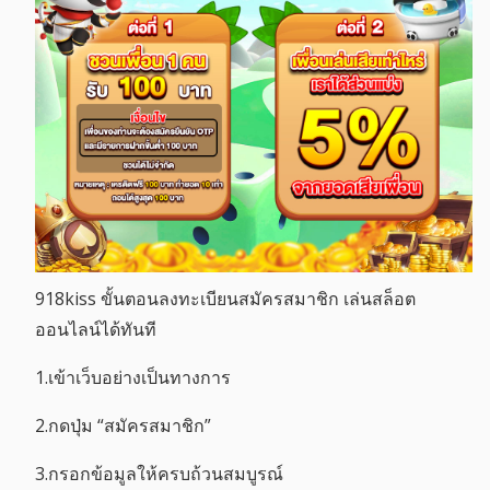
918kiss ขั้นตอนลงทะเบียนสมัครสมาชิก เล่นสล็อต
ออนไลน์ได้ทันที
1.เข้าเว็บอย่างเป็นทางการ
2.กดปุ่ม “สมัครสมาชิก”
3.กรอกข้อมูลให้ครบถ้วนสมบูรณ์