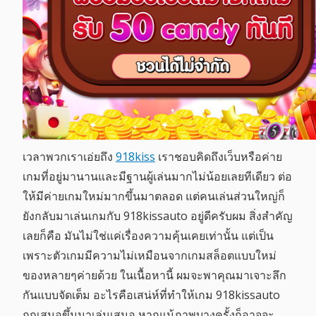
เวลาพวกเราเอ่ยถึง
918kiss
เราชอบคิดถึงเว็บหรือค่าย
เกมที่อยู่มานานและมีฐานผู้เล่นมากไม่น้อยเลยทีเดียว ต่อ
ให้มีค่ายเกมใหม่มากขึ้นมาตลอด แต่คนเล่นส่วนใหญ่ก็
ยังกลับมาเล่นเกมกับ 918kissauto อยู่ดีครับผม สิ่งสำคัญ
เลยก็คือ มันไม่ใช่แค่เรื่องความคุ้นเคยเท่านั้น แต่เป็น
เพราะตัวเกมมีความไม่เหมือนจากเกมสล็อตแบบใหม่
ของหลายๆค่ายด้วย ในเนื้อหานี้ ผมจะพาคุณมาเจาะลึก
กันแบบจัดเต็ม อะไรคือเสน่ห์ที่ทำให้เกม 918kissauto
ถูกเสนอขึ้นมาเล่นเสมอ หากแม้ภาพบางครั้งก็อาจจะ