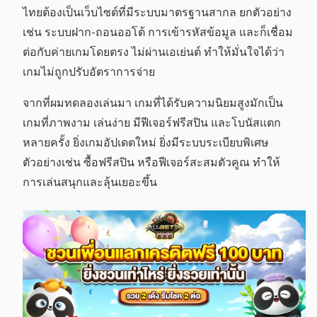
ไทยต้องเป็นเว็บไซต์ที่มีระบบมาตรฐานสากล ยกตัวอย่าง
เช่น ระบบฝาก-ถอนออโต้ การเข้ารหัสข้อมูล และก็เชื่อม
ต่อกับค่ายเกมโดยตรง ไม่ผ่านเอเย่นต์ ทำให้มั่นใจได้ว่า
เกมไม่ถูกปรับอัตราการจ่าย
จากที่ผมทดลองเล่นมา เกมที่ได้รับความนิยมสูงมักเป็น
เกมที่ภาพงาม เล่นง่าย มีฟีเจอร์ฟรีสปิน และโบนัสแตก
หลายครั้ง ยิ่งเกมอัปเดตใหม่ ยิ่งมีระบบระเบียบพิเศษ
ตัวอย่างเช่น ซื้อฟรีสปิน หรือฟีเจอร์สะสมตัวคูณ ทำให้
การเล่นสนุกและลุ้นเยอะขึ้น