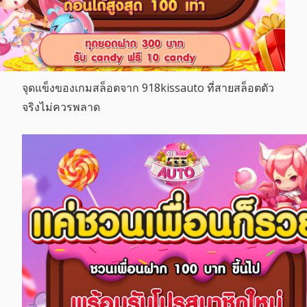
จุดแข็งของเกมสล็อตจาก 918kissauto ที่สายสล็อตตัว
จริงไม่ควรพลาด