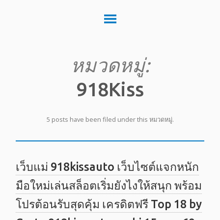
หมวดหมู่:
918Kiss
5 posts have been filed under this หมวดหมู่.
เว็บแม่ 918kissauto เว็บไซต์แจกหนัก
มือใหม่เล่นสล็อตเริ่มยังไงให้สนุก พร้อม
โปรต้อนรับสุดคุ้ม เครดิตฟรี Top 18 by