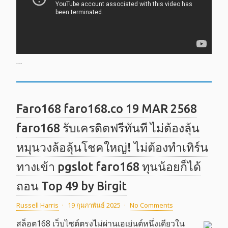
…
Faro168 faro168.co 19 MAR 2568
faro168 รับเครดิตฟรีทันที ไม่ต้องลุ้น
หมุนวงล้อลุ้นโชคใหญ่! ไม่ต้องทำเทิร์น
ทางเข้า pgslot faro168 ทุนน้อยก็ได้
ถอน Top 49 by Birgit
Russell Harris
·
19 กุมภาพันธ์ 2025
·
No Comments
สล็อต168 เว็บไซต์ตรงไม่ผ่านเอเย่นต์หนึ่งเดียวใน