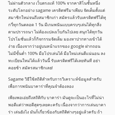
ไม่ผ่านตัวกลาง เว็บตรงแท้ 100% จากคาสิโนชั้นหนึ่ง
ระดับโลกอย่าง sagame เครดิตฟรีมาเพียบ จัดเต็มตั้งแต่
สมาชิกใหม่จนถึงสมาชิกเก่า สมัครแล้วรับเครดิตฟรีได้ทุ
กวี่ทุกวันตลอด 1 วัน มีเกมพนันแบบครบๆเล่นได้ทุกสิ่ง
ตามปรารถนา ไม่ต้องแปลงเว็บกันไปเลย สนุกได้ทุกวัน
โปรโมชั่นแล้วก็กิจกรรมจัดเต็ม มองหาปากทางเข้าได้
ง่าย เนื่องจากว่าอยู่บนหน้าแรกของ google ฝากถอน
ไม่มีขั้นต่ำ 100% มือโปรเล่นได้ มือใหม่เล่นดีแน่นอน ลง
ทะเบียนใหม่ได้แล้ววันนี้ รับเครดิตฟรีได้เลยทันที อย่า
คอยช้า สมัครสมาชิกเลย!
Sagame วิธีใช้สถิติสำหรับการวิเคราะห์ข้อมูลสำหรับ
เพื่อการพนันบาคาร่าที่คุณจำต้องลอง
เพียงพอเอ่ยถึงสถิติกับ บาคาร่า มันดูจะเป็นอะไรที่ไม่น่า
พอดีแต่ว่าพอดีสุดๆเลยคะครับ เนื่องจากว่าการเล่นบาคา
ร่า เล่นยังไง มันก็เกี่ยวข้องกับสถิติต่างๆอยู่แล้วครับ ถ้า