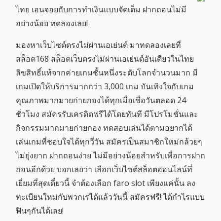
ไทย เอนจอยกับการทำเงินแบบจัดเต็ม ฝากถอนไม่มี
อย่างน้อย ทดลองเลย!
มองหาเว็บไซต์ตรงไม่ผ่านเอเย่นต์ มาทดลองเลยที่
สล็อต168 สล็อตเว็บตรงไม่ผ่านเอเย่นต์อันเดียวในไทย
ลิขสิทธิ์แท้จากค่ายเกมชั้นหนึ่งระดับโลกจำนวนมาก มี
เกมเปิดให้บริการมากกว่า 3,000 เกม บันเทิงใจกับเกม
คุณภาพมากมายก่ายกองได้ทุกเมื่อเชื่อวันตลอด 24
ชั่วโมง สมัครรับเครดิตฟรีได้โดยทันที มีโปรโมชั่นและ
กิจกรรมมากมายก่ายกอง ทดสอบเล่นได้ตามอยากได้
เล่นเกมที่ชอบใจได้ทุกวี่วัน สมัครเป็นสมาชิกใหม่กล้วยๆ
ไม่ยุ่งยาก ฝากถอนง่าย ไม่มีอย่างน้อยสำหรับเพื่อการฝาก
ถอนอีกด้วย บอกเลยว่า เลือกเว็บไซต์สล็อตออนไลน์ที่
เยี่ยมที่สุดเดี๋ยวนี้ จำต้องเลือก faro slot เพียงแค่นั้น ลง
ทะเบียนใหม่กับพวกเรได้แล้ววันนี้ สมัครฟรี! ได้กำไรแบบ
ฟินๆกันได้เลย!