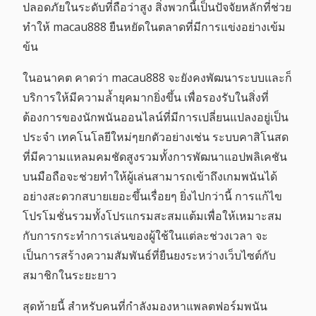
ปลอดภัยในระดับที่ถือว่าสูง สิ่งพวกนี้เป็นปัจจัยหลักที่ช่วย
ทำให้ macau888 ยืนหยัดในตลาดที่มีการแข่งอย่างเข้ม
ข้น
ในอนาคต คาดว่า macau888 จะยังคงพัฒนาระบบและก็
บริการให้มีความล้ำยุคมากยิ่งขึ้น เพื่อรองรับในสิ่งที่
ต้องการของนักพนันออนไลน์ที่มีการเปลี่ยนแปลงอยู่เป็น
ประจำ เทคโนโลยีใหม่ๆยกตัวอย่างเช่น ระบบคาสิโนสด
ที่มีความแหลมคมชัดสูงรวมทั้งการพัฒนาแอปพลิเคชัน
บนมือถือจะช่วยทำให้ผู้เล่นสามารถเข้าถึงเกมพนันได้
อย่างสะดวกสบายเยอะขึ้นเรื่อยๆ ยิ่งไปกว่านี้ การแก้ไข
โปรโมชั่นรวมทั้งโปรแกรมสะสมแต้มเพื่อให้เหมาะสม
กับการกระทำการเล่นของผู้ใช้ในแต่ละช่วงเวลา จะ
เป็นการสร้างความสัมพันธ์ที่ยืนยงระหว่างเว็บไซต์กับ
สมาชิกในระยะยาว
สุดท้ายนี้ สำหรับคนที่กำลังมองหาแพลตฟอร์มพนัน