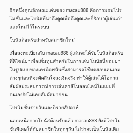
อีกหนึ่งคุณลักษณะเด่นของ macau888 คือการมอบโปร
โมชั่นและโบนัสที่น่าดึงดูดเพื่อดึงดูดและก็รักษาผู้เล่นเก่า
และใหม่ไว้ในระบบ
โบนัสต้อนรับสำหรับสมาชิกใหม่
เมื่อลงทะเบียนกับ macau888 ผู้เล่นจะได้รับโบนัสต้อนรับ
ที่ดีไซน์มาเพื่อเพิ่มทุนสำหรับในการเล่น โบนัสนี้ชอบมา
ในรูปแบบของเครดิตพนันซึ่งสามารถใช้ทดสอบเล่นเกม
ต่างๆก่อนที่จะตัดสินใจลงเงินจริง ทำให้ผู้เล่นได้โอกาส
สัมผัสประสบการณ์การเล่นคาสิโนออนไลน์ในแบบที่
ตนเองยังไม่เคยสัมผัสมาก่อน
โปรโมชั่นรายวันและก็รายสัปดาห์
นอกเหนือจากโบนัสต้อนรับแล้ว macau888 ยังมีโปรโม
ชั่นพิเศษให้กับสมาชิกในทุกๆวัน ไม่ว่าจะเป็นโบนัสเติม