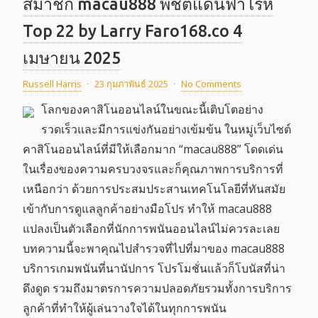
สมาชิก macau888 พิชิตแดนฟาโรห์
Top 22 by Larry Faro168.co 4
เมษายน 2025
Russell Harris
·
23 กุมภาพันธ์ 2025
·
No Comments
โลกของคาสิโนออนไลน์ในขณะนี้เติบโตอย่าง
รวดเร็วและมีการแข่งกันอย่างเข้มข้น ในหมู่เว็บไซต์
คาสิโนออนไลน์ที่มีให้เลือกมาก “macau888” โดดเด่น
ในเรื่องของความครบวงจรและก็คุณภาพการบริการที่
เหนือกว่า ด้วยการประสมประสานเทคโนโลยีที่ทันสมัย
เข้ากับการดูแลลูกค้าอย่างมือโปร ทำให้ macau888
แปลงเป็นตัวเลือกที่นักการพนันออนไลน์ไม่ควรละเลย
บทความนี้จะพาคุณไปสำรวจที่ไปที่มาของ macau888
บริการเกมพนันที่นานัปการ โปรโมชั่นแล้วก็โบนัสที่น่า
ดึงดูด รวมถึงมาตรการความปลอดภัยรวมทั้งการบริการ
ลูกค้าที่ทำให้ผู้เล่นวางใจได้ในทุกการพนัน