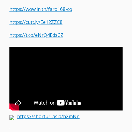
https://wow.in.th/faro168-co
https://cutt.ly/Ee12ZZC8
https://t.co/eNrQ4EdsCZ
https://shorturl.asia/hXmNn
…