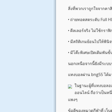
สิ่งที่พวกเราถูกใจจากค
• ถ่ายทอดสดระดับ Full HD
• ดีลเลอร์จริง ไม่ใช้กราฟ
• มีสถิติเกมย้อนไปให้พิน
• มีโต๊ะพิเศษเปิดเดิมพันข
นอกเหนือจากนี้ยังมีระบบร
แทงบอลผ่าน bng55 ได้มาก
ในฐานะผู้ที่แทงบอลออ
ออนไลน์ ถือว่าเป็นหนึ
แพงๆ
ข้อดีของหมวดกีฬาที่ เว็