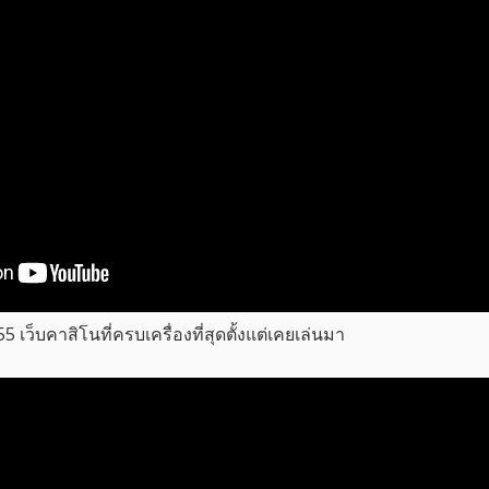
ว็บคาสิโนที่ครบเครื่องที่สุดตั้งแต่เคยเล่นมา