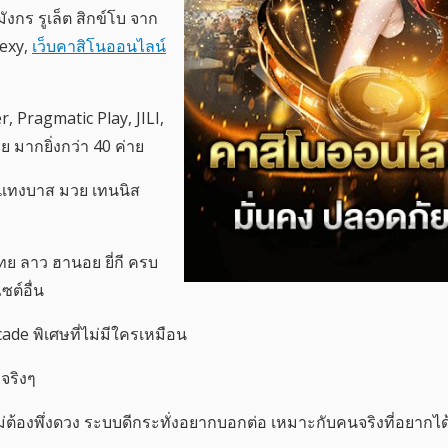
ังกร รูเล็ต สิกข์โบ จาก
Sexy,
เว็บคาสิโนออนไลน์
r, Pragmatic Play, JILI,
 มากยิ่งกว่า 40 ค่าย
 แทงบาส มวย เทนนิส
ทย ลาว ฮานอย ยี่กี ครบ
ต์อื่น
ade พิเศษที่ไม่มีใครเหมือน
รจริงๆ
ม่ต้องพึ่งดวง ระบบดีกระทั่งอยากบอกต่อ เหมาะกับคนจริงที่อยากไ