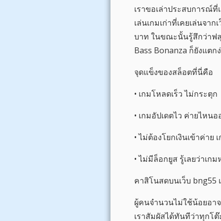
เราขอเล่าประสบการณ์ที่เ
เล่นเกมเก่าที่เคยเล่นจา
บาท ในขณะนั้นรู้สึกว่าฟ
Bass Bonanza ก็ยังแตกง่
จุดแข็งของสล็อตที่นี่คือ
• เกมโหลดเร็ว ไม่กระตุก
• เกมอัปเดตไว ค่ายไหนออ
• ไม่ต้องโยกเงินเข้าค่าย เ
• ไม่มีล็อกยูส รู้เลยว่า
คาสิโนสดบนเว็บ bng55 เ
ผู้คนจำนวนไม่ใช้น้อยอาจ
เราสัมผัสได้ทันทีว่าทุกโ