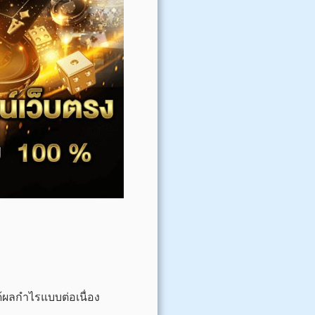
ด้ผลกำไรแบบต่อเนื่อง