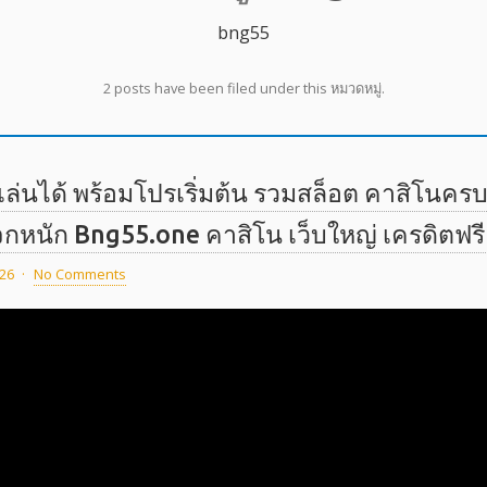
bng55
2 posts have been filed under this หมวดหมู่.
ล่นได้ พร้อมโปรเริ่มต้น รวมสล็อต คาสิโนครบท
 แจกหนัก Bng55.one คาสิโน เว็บใหญ่ เครดิตฟร
26
·
No Comments