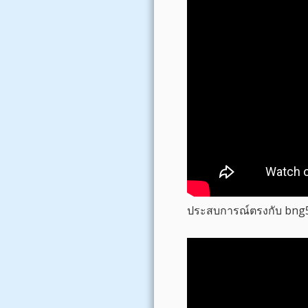
ประสบการณ์ตรงกับ bng55 เ