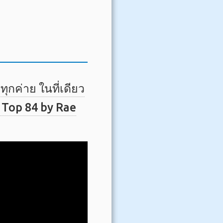
ุกค่าย ในที่เดียว
ี Top 84 by Rae