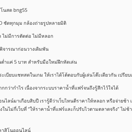
าสิโนสด bng55
 ชัดทุกมุม กล้องถ่ายรูปหลายมิติ
ิก ไม่มีการตัดต่อ ไม่มีหลอก
ิจพิจารณาก่อนวางเดิมพัน
ั้นต่ำแค่ 5 บาท สำหรับมือใหม่ฝึกหัดเล่น
ะเบียบแชทสดในเกม ให้เราได้โต้ตอบกับผู้เล่นโต๊ะเดียวกัน เปรียบ
กว่ากำไร เนื่องจากระบบราคาน้ำที่แฟร์จนถึงรู้สึกไว้ใจได้
นไลน์มาเกือบสิบปี เรารู้ดีว่าเว็บไหนตีราคาให้หลอก หรือจ่ายช้า แ
่งในไม่กี่เว็บที่ “ให้ราคาน้ำที่แฟร์และก็ปรับไวตามตลาดจริง” ไม่
บคาสิโนออนไลน์