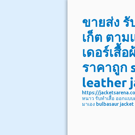
Skip
ขายส่ง รั
to
content
เก็ต ตาม
เดอร์เสื้อ
ราคาถูก 
leather 
https://jacketsarena.com 
หนาว รับทำเสื้อ ออกแบบต
มาเอง bulbasaur jacket