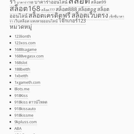
สล็อต
ร่า
บาคาร่าออนไลน์
สล็อต99
บาคาร่า168
สล็อต168
สล็อต888
สล็อตpg
สล็อต
สล็อต777
สล็อตเครดิตฟรี
สล็อตเว็บตรง
ออนไลน์
เซ็กซี่บาคา
โจ๊กเกอร์123
เว็บสล็อต
แทงหวยออนไลน์
ร่า
หมวดหมู่
123lionth
123xos.com
1688sagame
1688vegasx.com
168slot
188betth
1xbetth
1xgameth.com
8lots.me
918Kiss
918kiss ดาวน์โหลด
918kissauto
918kissme
9kpluss.com
ABA