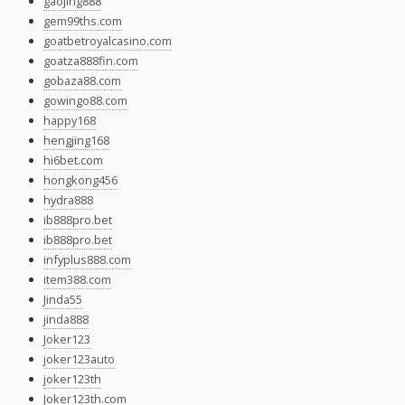
gaojing888
gem99ths.com
goatbetroyalcasino.com
goatza888fin.com
gobaza88.com
gowingo88.com
happy168
hengjing168
hi6bet.com
hongkong456
hydra888
ib888pro.bet
ib888pro.bet
infyplus888.com
item388.com
Jinda55
jinda888
Joker123
joker123auto
joker123th
Joker123th.com