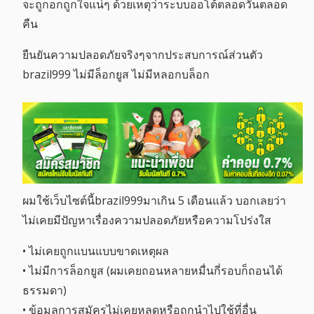
จะถูกอกถูกใจแน่ๆ ด้วยเหตุว่าระบบออโต้ตลอดวันตลอด
คืน
ยืนยันความปลอดภัยจริงๆจากประสบการณ์ส่วนตัว
brazil999 ไม่มีล็อกยูส ไม่มีหลอกบล็อก
ผมใช้เว็บไซต์นี้brazil999มาเกิน 5 เดือนแล้ว บอกเลยว่า
ไม่เคยมีปัญหาเรื่องความปลอดภัยหรือความโปร่งใส
• ไม่เคยถูกแบนแบบขาดเหตุผล
• ไม่มีการล็อกยูส (ผมเคยถอนหลายหมื่นกี่รอบก็ถอนได้
ธรรมดา)
• ข้อมูลการสมัครไม่เคยหลุดหรือถูกนำไปใช้ที่อื่น