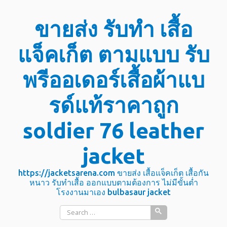
Skip
ขายส่ง รับทำ เสื้อ
to
content
แจ็คเก็ต ตามแบบ รับ
พรีออเดอร์เสื้อผ้าแบ
รด์แท้ราคาถูก
soldier 76 leather
jacket
https://jacketsarena.com ขายส่ง เสื้อแจ็คเก็ต เสื้อกัน
หนาว รับทำเสื้อ ออกแบบตามต้องการ ไม่มีขั้นต่ำ
โรงงานมาเอง bulbasaur jacket
Search
for: