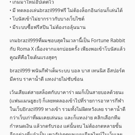
• เกมมาใหม่อัปเดตไว
• มี ทดลองเล่นbrazil999ฟรี ไม่ต้องล็อกอินก่อนก็เล่นได้
• โบนัสเข้าไม่ยากราวกับบางเว็บไซต์
• มีระบบซื้อฟรีสปิน ไม่ต้องรอลุ้นนาน
เกมbrazil999ที่ผมชอบสุดในเวลานี้เป็น Fortune Rabbit
กับ Roma X เนื่องจากแจกบ่อยครั้ง เพียงพอเข้าโบนัสแล้ว
คูณทีคือใจเต้นแรงสุดๆ
brazil999 พนันกีฬาเต็มระบบ บอล บาส เทนนิส อีสปอร์ต
มีครบ ราคาน้ำดี แทงง่ายไม่ซับซ้อน
เว้นเสียแต่สายสล็อตกับบาคาร่า ผมก็เป็นสายบอลด้วยนะ
(แฟนแมนยูฮะ!) ก็เลยทดลองเข้าไปที่รายการอาหารกีฬา
ในเว็บBrazil999 ทางเข้า รวมทั้งไม่ผิดหวังเลย ราคาน้ำดี
กว่าเว็บเก่าที่ผมเคยเล่นนะ และก็แทงง่าย คลิกเลือกทีม
กำหนดเงิน แล้วกดรับรอง แค่นั้นจบ ไม่ต้องกดหลายขั้น
อีกอย่างที่แจ๋วเป็น เขาอัปเดตผลแบบเรียลไทม์ในเว็บเลย