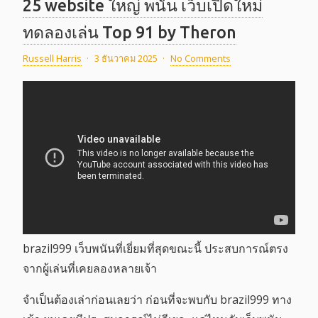
25 website ใหญ่ พนัน เว็บเปิดใหม่
ทดลองเล่น Top 91 by Theron
Russell Harris
·
3 ธันวาคม 2025
·
No Comments
brazil999 เว็บพนันที่เยี่ยมที่สุดขณะนี้ ประสบการณ์ตรง
จากผู้เล่นที่เคยลองหลายเจ้า
จำเป็นต้องเล่าก่อนเลยว่า ก่อนที่จะพบกับ brazil999 ทาง