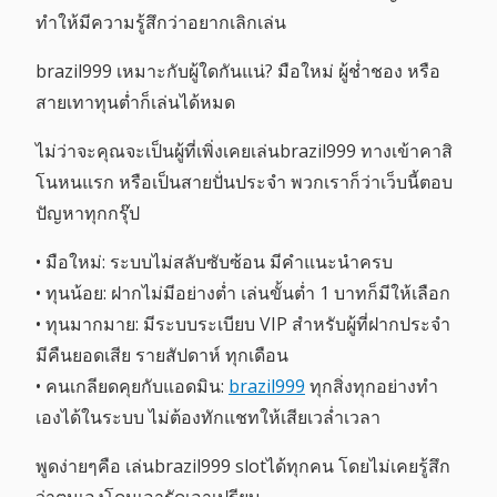
ทำให้มีความรู้สึกว่าอยากเลิกเล่น
brazil999 เหมาะกับผู้ใดกันแน่? มือใหม่ ผู้ช่ำชอง หรือ
สายเทาทุนต่ำก็เล่นได้หมด
ไม่ว่าจะคุณจะเป็นผู้ที่เพิ่งเคยเล่นbrazil999 ทางเข้าคาสิ
โนหนแรก หรือเป็นสายปั่นประจำ พวกเราก็ว่าเว็บนี้ตอบ
ปัญหาทุกกรุ๊ป
• มือใหม่: ระบบไม่สลับซับซ้อน มีคำแนะนำครบ
• ทุนน้อย: ฝากไม่มีอย่างต่ำ เล่นขั้นต่ำ 1 บาทก็มีให้เลือก
• ทุนมากมาย: มีระบบระเบียบ VIP สำหรับผู้ที่ฝากประจำ
มีคืนยอดเสีย รายสัปดาห์ ทุกเดือน
• คนเกลียดคุยกับแอดมิน:
brazil999
ทุกสิ่งทุกอย่างทำ
เองได้ในระบบ ไม่ต้องทักแชทให้เสียเวล่ำเวลา
พูดง่ายๆคือ เล่นbrazil999 slotได้ทุกคน โดยไม่เคยรู้สึก