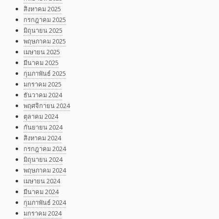
สิงหาคม 2025
กรกฎาคม 2025
มิถุนายน 2025
พฤษภาคม 2025
เมษายน 2025
มีนาคม 2025
กุมภาพันธ์ 2025
มกราคม 2025
ธันวาคม 2024
พฤศจิกายน 2024
ตุลาคม 2024
กันยายน 2024
สิงหาคม 2024
กรกฎาคม 2024
มิถุนายน 2024
พฤษภาคม 2024
เมษายน 2024
มีนาคม 2024
กุมภาพันธ์ 2024
มกราคม 2024