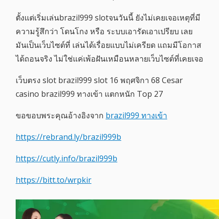
ตั้งแต่เริ่มเล่นbrazil999 slotจนวันนี้ ยังไม่เคยเจอเหตุที่มี
ความรู้สึกว่า โดนโกง หรือ ระบบเอารัดเอาเปรียบ เลย
มันเป็นเว็บไซต์ที่ เล่นได้เรื่อยแบบไม่เครียด แถมมีโอกาส
ได้ถอนจริง ไม่ใช่แค่เพ้อฝันเหมือนหลายเว็บไซต์ที่เคยเจอ
เว็บตรง slot brazil999 slot 16 พฤศจิกา 68 Cesar
casino brazil999 ทางเข้า แตกหนัก Top 27
ขอขอบพระคุณอ้างอิงจาก
brazil999 ทางเข้า
https://rebrand.ly/brazil999b
https://cutly.info/brazil999b
https://bitt.to/wrpkir