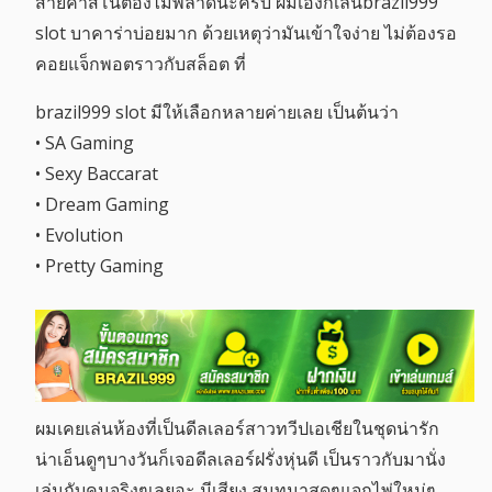
สายคาสิโนต้องไม่พลาดนะครับ ผมเองก็เล่นbrazil999
slot บาคาร่าบ่อยมาก ด้วยเหตุว่ามันเข้าใจง่าย ไม่ต้องรอ
คอยแจ็กพอตราวกับสล็อต ที่
brazil999 slot มีให้เลือกหลายค่ายเลย เป็นต้นว่า
• SA Gaming
• Sexy Baccarat
• Dream Gaming
• Evolution
• Pretty Gaming
ผมเคยเล่นห้องที่เป็นดีลเลอร์สาวทวีปเอเชียในชุดน่ารัก
น่าเอ็นดูๆบางวันก็เจอดีลเลอร์ฝรั่งหุ่นดี เป็นราวกับมานั่ง
เล่นกับคนจริงๆเลยอะ มีเสียง สนทนาสดๆแจกไพ่ใหม่ๆ