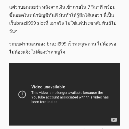
แต่ว่าบอกเลยว่า หลังจากเงินเข้าภายใน 7 วินาที พร้อม
ขึ้นยอดในหน้าบัญชีทันที มันทำให้รู้สึกได้เลยว่า นี่เป็น
เว็บbrazil999 slotที่ เอาจริง ไม่ใช่แค่ประชาสัมพันธ์ไป
วันๆ
ระบบฝากถอนของ brazil999 เร็วทะลุเพดาน ไม่ต้องรอ
ไม่ต้องแจ้ง ไม่ต้องรำคาญใจ