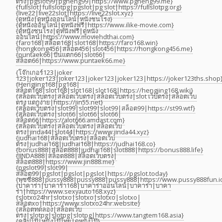
ตรง|pgslot99|pgheng99|https://www.pgheng99.me}
{fullslot|fullslotpg|pgslot|pg slot|https://fullslotpg.org}
{live22|live22slot|https://live22slot.xyz}
{ดูหนัง|ดูหนังออนไลน์|หนังชนโรง}
{ดูหนังออนไลน์|ดูหนังฟรี|https://www.ilike-movie.com}
{ดูหนังชนโรง|ดูหนังฟรี|ดูหนัง
ออนไลน์|https://www.moviehdthai.com}
{faro168|สล็อต168|slot168|https://faro168.win}
{hongkong456|สล็อต456|slot456|https://hongkong456.me}
{puntaek66|ปั่นแตก66|slot66|
สล็อต66|https://www.puntaek66.me}
{โจ๊กเกอร์123|joker
123|joker123|joker123|joker123|joker123|https://joker123ths.shop
{Hengjing168|pg168|
สล็อต168|slot168|slot168|slot168|https://hengjing168.wiki}
{สล็อตเว็บตรง|สล็อตเว็บตรง|สล็อตเว็บตรง|slot เว็บตรง|สล็อตเว็บ
ตรง แตกง่าย|https://jin55.net}
{สล็อตเว็บตรง|slot99|slot99|slot99|สล็อต99|https://st99.wtf}
{สล็อตเว็บตรง|slot66|slot66|slot66|
สล็อต66|https://alot666.amdast.com}
{สล็อตเว็บตรง|สล็อตเว็บตรง|สล็อตเว็บ
ตรง|jinda44|slot44|https://www.jinda44.xyz}
{judhai168|สล็อตเว็บตรง|สล็อตเว็บ
ตรง|judhai168|judhai168|https://judhai168.co}
{bonus888|สล็อต888|judhai168|slot888|https://bonus888.life}
{JINDA888|สล็อต888|สล็อตเว็บตรง|
สล็อต888|https://www.jin888.me}
{pgslot99|slot99|
สล็อต99|pgslot|pgslot|pgslot|https://pgslot.today}
{พุซซี่888|pussy888|pussy888|pussy888|https://www.pussy888fun.i
{บาคาร่า|บาคาร่า168|บาคาร่าออนไลน์|บาคาร่า|บาคา
ร่า|https://www.sexyauto168.xyz}
{slotxo24hr|slotxo|slotxo|slotxo|slotxo|
สล็อตxo|https://www.slotxo24hr.website}
{สล็อตทดลอง|สล็อตเว็บ
ตรง|slotpg|slotpg|slotpg|https://www.tangtem168.asia}
{คลิปโป๊|หนังโป๊ไทย|ดูหนังโป๊}