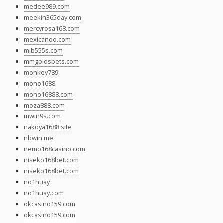
medee989.com
meekin365day.com
mercyrosa168.com
mexicanoo.com
mib555s.com
mmgoldsbets.com
monkey789
mono1688
mono16888.com
moza888.com
mwin9s.com
nakoya1688.site
nbwin.me
nemo168casino.com
niseko168bet.com
niseko168bet.com
no1huay
no1huay.com
okcasino159.com
okcasino159.com