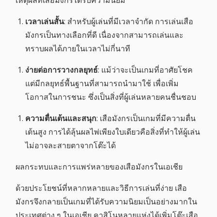
เหตุผลที่เสือมังกรได้รับความนิยม
เวลาเล่นสั้น
: สำหรับผู้เล่นที่มีเวลาจำกัด การเล่นเสือ
มังกรเป็นทางเลือกที่ดี เนื่องจากสามารถเล่นและ
ทราบผลได้ภายในเวลาไม่กี่นาที
ง่ายต่อการวางกลยุทธ์
: แม้ว่าจะเป็นเกมที่อาศัยโชค
แต่มีกลยุทธ์พื้นฐานที่สามารถนำมาใช้ เพื่อเพิ่ม
โอกาสในการชนะ ซึ่งเป็นสิ่งที่ผู้เล่นหลายคนชื่นชอบ
ความตื่นเต้นและสนุก
: เสือมังกรเป็นเกมที่มีความตื่น
เต้นสูง การได้ลุ้นผลไพ่เพียงใบเดียวคือสิ่งที่ทำให้ผู้เล่น
ไม่อาจละสายตาจากโต๊ะได้
ผลกระทบและการแพร่หลายของเสือมังกรในเอเชีย
ด้วยประโยชน์ที่หลากหลายและวิธีการเล่นที่ง่าย เสือ
มังกรจึงกลายเป็นเกมที่ได้รับความนิยมเป็นอย่างมากใน
ประเทศต่าง ๆ ในเอเชีย คาสิโนหลายแห่งได้เพิ่มโต๊ะเสือ