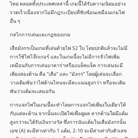
ไทย ตลอดทั้งประเทศเหล่านี้ เกมนี้ได้รับความนิยมอย่าง
รวดเร็วเนื่องจากไม่มีกฎระเบียบที่ซับซ้อนเหมือนเกมไพ่
อื่น ๆ
กลไกการเล่นและกฎของเกม
เสือมังกรเป็นเกมที่เล่นด้วยไพ่ 52 ใบ โดยปกติแล้วจะไม่มี
การใช้ไพ่โจ๊กเกอร์ และในเกมนี้จะไม่มีการจั่วไพ่เพิ่ม
เหมือนกับการเล่นบาคาร่าหรือแบล็คแจ็ค การเล่นจะมี
เพียงสองด้าน คือ “เสือ” และ “มังกร” โดยผู้เล่นจะเลือก
วางเดิมพันว่าไพ่ด้านไหนจะมีคะแนนสูงกว่า หรือจะเดิม
พันว่าแต้มจะเสมอกัน
การแจกไพ่ในเกมนี้จะทำโดยการแจกไพ่เพียงใบเดียวให้
กับแต่ละด้าน จากนั้นจะเปิดไพ่เพื่อดูผล หากด้านใดมีแต้ม
สูงกว่าจะได้รับเงินรางวัล ซึ่งการนับแต้มในเสือมังกรนั้น
เอซ (A) จะมีค่าเท่ากับ 1 แต้ม, 2-10 จะมีค่าเท่ากับตัวเลข