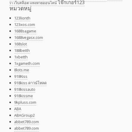
โจ๊กเกอร์123
เว็บสล็อต
แทงหวยออนไลน์
ร่า
หมวดหมู่
123lionth
123xos.com
1688sagame
1688vegasx.com
168slot
188betth
1xbetth
1xgameth.com
8lots.me
918Kiss
918kiss ดาวน์โหลด
918kissauto
918kissme
9kpluss.com
ABA
ABAGroup2
abbet789.com
abbet789.com