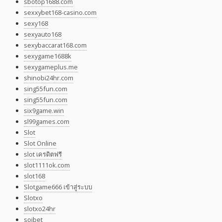
sbotop1688.com
sexxybet168-casino.com
sexy168
sexyauto168
sexybaccarat168.com
sexygame1688k
sexygameplus.me
shinobi24hr.com
sing55fun.com
sing55fun.com
six9game.win
sl99games.com
Slot
Slot Online
slot เครดิตฟรี
slot1111ok.com
slot168
Slotgame666 เข้าสู่ระบบ
Slotxo
slotxo24hr
soibet