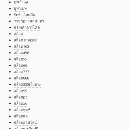
มาเก๊า69
ยูฟ่าเบท
รับทำเว็บพนัน
ราชภัฏสวนสุนันทา
สร้างคิวอาร์โค้ด
สล็อต
สล็อต 918kiss
สล็อต168
สล็อต456
สล็อต55
สล็อต66
สล็อต777
สล็อต888
สล็อต888เว็บตรง
สล็อต99
สล็อตpg
สล็อตxo
สล็อตพุซซี่
สล็อตสด
สล็อตออนไลน์
สล็อตเครดิตฟรี