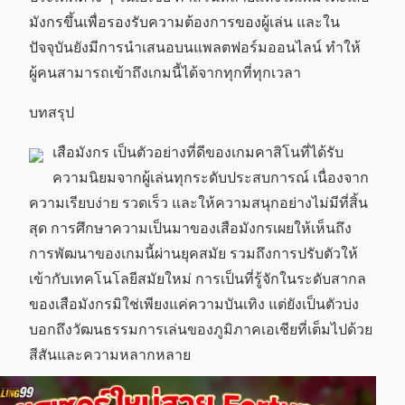
มังกรขึ้นเพื่อรองรับความต้องการของผู้เล่น และใน
ปัจจุบันยังมีการนำเสนอบนแพลตฟอร์มออนไลน์ ทำให้
ผู้คนสามารถเข้าถึงเกมนี้ได้จากทุกที่ทุกเวลา
บทสรุป
เสือมังกร เป็นตัวอย่างที่ดีของเกมคาสิโนที่ได้รับ
ความนิยมจากผู้เล่นทุกระดับประสบการณ์ เนื่องจาก
ความเรียบง่าย รวดเร็ว และให้ความสนุกอย่างไม่มีที่สิ้น
สุด การศึกษาความเป็นมาของเสือมังกรเผยให้เห็นถึง
การพัฒนาของเกมนี้ผ่านยุคสมัย รวมถึงการปรับตัวให้
เข้ากับเทคโนโลยีสมัยใหม่ การเป็นที่รู้จักในระดับสากล
ของเสือมังกรมิใช่เพียงแค่ความบันเทิง แต่ยังเป็นตัวบ่ง
บอกถึงวัฒนธรรมการเล่นของภูมิภาคเอเชียที่เต็มไปด้วย
สีสันและความหลากหลาย