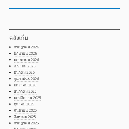
คลังเก็บ
กรกฎาคม 2026
มิถุนายน 2026
พฤษภาคม 2026
เมษายน 2026
มีนาคม 2026
กุมภาพันธ์ 2026
มกราคม 2026
ธันวาคม 2025
พฤศจิกายน 2025
ตุลาคม 2025
กันยายน 2025
สิงหาคม 2025
กรกฎาคม 2025