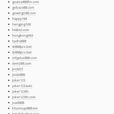
goatza888fin.com
gobaza88.com
gowingo88.com
happy168
hengjing168
hi6bet.com
hongkong456
hydra888
ib888pro.bet
ib888pro.bet
infyplus888.com
item388.com
Jinda55
jinda888
Joker123
joker123auto
joker123th
Joker123th.com
juad888
khumsup888.me
kimchibetbet.com