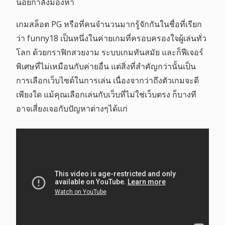
น้อยกำลังมองหา
เกมสล็อต PG หรือที่คนจำนวนมากรู้จักกันในชื่อที่เรียก
ว่า funny18 เป็นหนึ่งในค่ายเกมที่ครอบครองใจผู้เล่นทั่ว
โลก ด้วยกราฟิกสวยงาม ระบบเกมทันสมัย และก็ฟีเจอร์
พิเศษที่ไม่เหมือนกับค่ายอื่น แต่สิ่งที่สำคัญกว่านั้นเป็น
การเลือกเว็บไซต์ในการเล่น เนื่องจากว่าถึงตัวเกมจะดี
เพียงใด แม้คุณเลือกเล่นกับเว็บที่ไม่ใช่เว็บตรง ก็บางที
อาจเสี่ยงเจอกับปัญหาต่างๆได้แก่