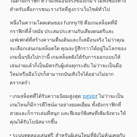
ในด้านกราฟิก ความเหมือนจริงของเกม รวมทั้งช่องทาง
สำหรับเพื่อการชนะรางวัลที่สูงกว่าเว็บไซต์ทั่วไป
หนึ่งในความโดดเด่นของ funny18 คือเกมสล็อตที่มี
กราฟิกที่ล้ำสมัย ประสมประสานกับเสียงดนตรีและ
เอฟเฟกต์ที่สร้างความตื่นเต้นและก็เสมือนจริง ไม่ว่าคุณ
จะเลือกเล่นเกมสล็อตใด คุณจะรู้สึกราวได้อยู่ในโลกของ
เกมนั้นๆยิ่งไปกว่านี้ เกมสล็อตยังได้รับการออกแบบให้
เล่นง่ายแล้วก็เป็นมิตรกับผู้เล่นทุกระดับ ไม่ว่าจะเป็นมือ
ใหม่หรือมือโปรก็สามารถบันเทิงใจได้อย่างไม่ยาก
ตรากตรำ
• เกมสล็อตที่ได้รับความนิยมสูงสุด:
pgslot
ไม่ว่าจะเป็น
เกมไหนก็มีการดีไซน์มาอย่างยอดเยี่ยม ทั้งยังกราฟิกที่
สวยและก็การเล่นที่สนุก และฟีเจอร์พิเศษที่เพิ่มจังหวะให้
คุณได้รับโบนัสมากขึ้น
• ระบบทดลองเล่นฟรี: สำหรับผู้เล่นใหม่ที่ยังไม่คุ้นเคยกับ