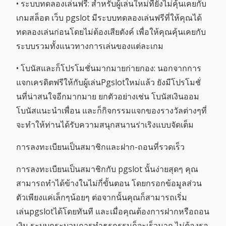
• ระบบทดลองเล่นฟรี: สำหรับผู้เล่นใหม่ที่ยังไม่คุ้นเคยกับ
เกมสล็อต เว็บ pgslot มีระบบทดลองเล่นฟรีที่ให้คุณได้
ทดลองเล่นก่อนโดยไม่ต้องเสียตังค์ เพื่อให้คุณคุ้นเคยกับ
ระบบรวมทั้งแนวทางการเล่นของแต่ละเกม
• โบนัสและก็โปรโมชั่นมากมายก่ายกอง: นอกจากการ
แจกเครดิตฟรีให้กับผู้เล่นPgslotใหม่แล้ว ยังมีโปรโมชั่
นที่น่าสนใจอีกมากมาย ยกตัวอย่างเช่น โบนัสเงินออม
โบนัสแนะนำเพื่อน และก็กิจกรรมแจกของรางวัลต่างๆที่
จะทำให้ท่านได้รับความสนุกสนานร่าเริงแบบจัดเต็ม
การลงทะเบียนเป็นสมาชิกและฝาก-ถอนที่รวดเร็ว
การลงทะเบียนเป็นสมาชิกกับ pgslot นั้นง่ายสุดๆ คุณ
สามารถทำได้ข้างในไม่กี่ขั้นตอน โดยกรอกข้อมูลส่วน
ตัวเพียงแค่เล็กๆน้อยๆ ต่อจากนั้นคุณก็สามารถเริ่ม
เล่นpgslotได้โดยทันที และเมื่อคุณต้องการฝากหรือถอน
เงิน ระบบกระบวนการทำธุรกรรมก็จะเร็วมาก ไม่ต้องรอ