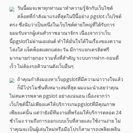
วันนี้ผมจะพาทุกท่านมาทำความรู้จักกับเว็บไซต์
สล็อตที่กำลังมาแรงที่สุดในปีนี้อย่าง pgslot เว็บไซต์
ตรง ซึ่งนับว่าเป็นหนึ่งในเว็บไซต์ค่ายใหญ่ที่ได้รับการ
ยอมรับจากผู้เล่นทั่วราชอาณาจักร เนื่องจากว่าเว็บ
นี้pgslotไม่ผ่านเอเย่นต์ ทำให้มั่นใจได้ในเรื่องของความ
โล่งใส แจ็คพ็อตแตกแต่ละวัน มีการแจกเครดิตฟรี
มากมายก่ายกอง รวมทั้งที่สำคัญ ระบบการฝาก-ถอนที่
เร็ว ไม่ต้องรอคิวนานดังเว็บอื่นๆ
ถ้าคุณกำลังมองหาเว็บpgslotที่มีความน่าวางใจแล้ว
ก็มีโปรโมชั่นที่เหมาะสมที่สุด ผมแนะนำเลยว่าคุณ
ไม่สมควรพลาด pgslot อย่างแน่นอน เนื่องจากว่า
เว็บไซต์นี้ไม่เพียงแค่ให้บริการเกมpgslotที่มีคุณภาพ
เพียงแค่นั้น แต่ว่ายังมีทีมงานที่พร้อมให้บริการตลอด 24
ชั่วโมง รวมถึงการออกแบบเว็บที่สวยและใช้งานง่าย ไม่
ว่าคุณจะเป็นผู้เล่นใหม่หรือมือโปรก็สามารถเพลิดเพลิน