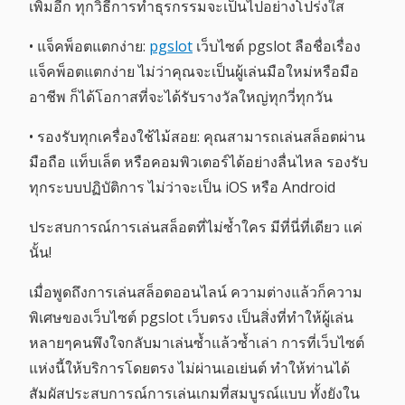
เพิ่มอีก ทุกวิธีการทำธุรกรรมจะเป็นไปอย่างโปร่งใส
• แจ็คพ็อตแตกง่าย:
pgslot
เว็บไซต์ pgslot ลือชื่อเรื่อง
แจ็คพ็อตแตกง่าย ไม่ว่าคุณจะเป็นผู้เล่นมือใหม่หรือมือ
อาชีพ ก็ได้โอกาสที่จะได้รับรางวัลใหญ่ทุกวี่ทุกวัน
• รองรับทุกเครื่องใช้ไม้สอย: คุณสามารถเล่นสล็อตผ่าน
มือถือ แท็บเล็ต หรือคอมพิวเตอร์ได้อย่างลื่นไหล รองรับ
ทุกระบบปฏิบัติการ ไม่ว่าจะเป็น iOS หรือ Android
ประสบการณ์การเล่นสล็อตที่ไม่ซ้ำใคร มีที่นี่ที่เดียว แค่
นั้น!
เมื่อพูดถึงการเล่นสล็อตออนไลน์ ความต่างแล้วก็ความ
พิเศษของเว็บไซต์ pgslot เว็บตรง เป็นสิ่งที่ทำให้ผู้เล่น
หลายๆคนพึงใจกลับมาเล่นซ้ำแล้วซ้ำเล่า การที่เว็บไซต์
แห่งนี้ให้บริการโดยตรง ไม่ผ่านเอเย่นต์ ทำให้ท่านได้
สัมผัสประสบการณ์การเล่นเกมที่สมบูรณ์แบบ ทั้งยังใน