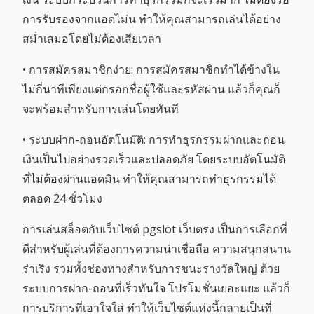
การรับรองจากแอดไม่น ทำให้คุณสามารถเล่นได้อย่าง
สม่ำเสมอโดยไม่ต้องเสียเวลา
• การสมัครสมาชิกง่าย: การสมัครสมาชิกทำได้ข้างใน
ไม่กี่นาทีเพียงแต่กรอกชื่อผู้ใช้และรหัสผ่าน แล้วก็คุณก็
จะพร้อมสำหรับการเล่นโดยทันที
• ระบบฝาก-ถอนอัตโนมัติ: การทำธุรกรรมฝากและถอน
เงินเป็นไปอย่างรวดเร็วและปลอดภัย โดยระบบอัตโนมัติ
ที่ไม่ต้องผ่านแอดมิน ทำให้คุณสามารถทำธุรกรรมได้
ตลอด 24 ชั่วโมง
การเล่นสล็อตกับเว็บไซต์ pgslot เว็บตรง เป็นการเลือกที่
ดีสำหรับผู้เล่นที่ต้องการความน่าเชื่อถือ ความสนุกสนาน
ร่าเริง รวมทั้งช่องทางสำหรับการชนะรางวัลใหญ่ ด้วย
ระบบการฝาก-ถอนที่เร็วทันใจ โปรโมชั่นเยอะแยะ แล้วก็
การบริการที่เอาใจใส่ ทำให้เว็บไซต์แห่งนี้กลายเป็นที่