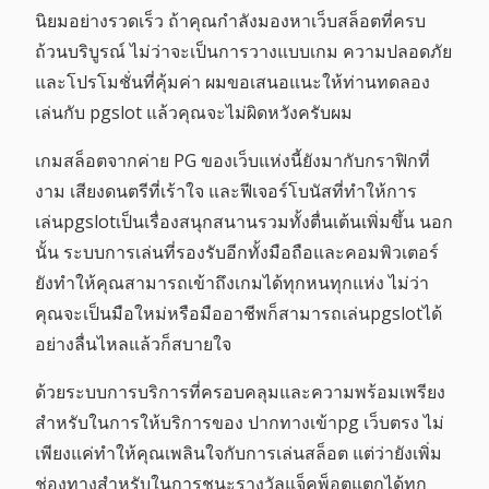
นิยมอย่างรวดเร็ว ถ้าคุณกำลังมองหาเว็บสล็อตที่ครบ
ถ้วนบริบูรณ์ ไม่ว่าจะเป็นการวางแบบเกม ความปลอดภัย
และโปรโมชั่นที่คุ้มค่า ผมขอเสนอแนะให้ท่านทดลอง
เล่นกับ pgslot แล้วคุณจะไม่ผิดหวังครับผม
เกมสล็อตจากค่าย PG ของเว็บแห่งนี้ยังมากับกราฟิกที่
งาม เสียงดนตรีที่เร้าใจ และฟีเจอร์โบนัสที่ทำให้การ
เล่นpgslotเป็นเรื่องสนุกสนานรวมทั้งตื่นเต้นเพิ่มขึ้น นอก
นั้น ระบบการเล่นที่รองรับอีกทั้งมือถือและคอมพิวเตอร์
ยังทำให้คุณสามารถเข้าถึงเกมได้ทุกหนทุกแห่ง ไม่ว่า
คุณจะเป็นมือใหม่หรือมืออาชีพก็สามารถเล่นpgslotได้
อย่างลื่นไหลแล้วก็สบายใจ
ด้วยระบบการบริการที่ครอบคลุมและความพร้อมเพรียง
สำหรับในการให้บริการของ ปากทางเข้าpg เว็บตรง ไม่
เพียงแค่ทำให้คุณเพลินใจกับการเล่นสล็อต แต่ว่ายังเพิ่ม
ช่องทางสำหรับในการชนะรางวัลแจ็คพ็อตแตกได้ทุก