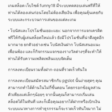
เกมสล็อต เว็บไซต์ funny18 มีระบบทดสอบเล่นฟรีที่ให้
ท่านได้ลองเล่นก่อนโดยไม่ต้องเสียเงิน เพื่อคุณคุ้นเคยกับ
ระบบและกระบวนการเล่นของแต่ละเกม
• โบนัสและโปรโมชั่นเยอะแยะ: นอกจากการแจกเครดิต
ฟรีให้กับผู้เล่นสล็อตใหม่แล้ว ยังมีโปรโมชั่นที่น่าดึงดูดอีก
มากมาย ยกตัวอย่างเช่น โบนัสเงินฝาก โบนัสเสนอแนะ
เพื่อนพ้อง และก็กิจกรรมแจกของรางวัลต่างๆที่จะทำให้
ท่านได้รับความเพลิดเพลินแบบจัดเต็ม
การลงทะเบียนรวมทั้งฝาก-ถอนที่รวดเร็วทันใจ
การลงทะเบียนสมัครสมาชิกกับ pgslot นั้นง่ายสุดๆ คุณ
สามารถทำได้ด้านในไม่กี่ขั้นตอน โดยกรอกข้อมูลส่วน
ตัวเพียงแค่เล็กๆน้อยๆ จากนั้นคุณก็สามารถเริ่มเล่น
สล็อตได้ในทันที และก็เมื่อคุณอยากได้ฝากหรือเบิกเงิน
ระบบแนวทางการทำธุรกรรมก็จะรวดเร็วทันใจมาก ไม่