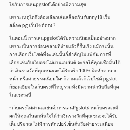
ใจกับการเล่นpgslotได้อย่างมีความสุข
เพราะเหตุใดถึงต้องเลือกเล่นสล็อตกับ funny18 เว็บ
สล็อต pg เว็บไซต์ตรง ?
ในตอนนี้ การเล่นpgslotได้รับความนิยมเป็นอย่างมาก
เพราะเป็นการผ่อนคลายที่ง่ายแล้วก็รื้นเริง แม้กระนั้น
การเลือกเว็บไซต์ที่จะเล่นนั้นก็สำคัญไม่แพ้กัน การที่
เลือกเล่นกับเว็บตรงไม่ผ่านเอเย่นต์ จะก่อให้คุณเชื่อมั่นได้
ว่าเงินรางวัลที่คุณชนะจะได้รับจริง 100% ผิดหักค่านาย
หน้า หรือค่าธรรมเนียมใดๆก็ตามแล้วก็เว็บไซต์ pgslot
ก็ยอดเยี่ยมในเว็บตรงที่ใหญ่รวมทั้งมีความน่านับถือที่สุด
ในแวดวงนี้
• เว็บตรงไม่ผ่านเอเย่นต์: การเล่นPgslotผ่านเว็บตรงจะมี
ผลให้คุณมั่นอกมั่นใจได้ว่าเงินรางวัลที่คุณชนะจะได้รับ
เต็มปริมาณ ไม่มีการหักเปอร์เซ็นต์หรือค่าธรรมเนียม