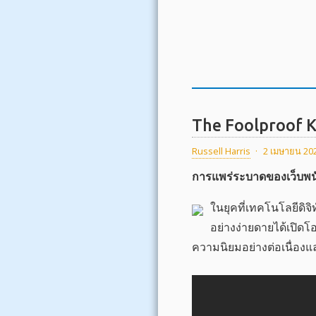
The Foolproof K
Russell Harris
·
2 เมษายน 20
การแพร่ระบาดของเว็บพน
ในยุคที่เทคโนโลยีดิจ
อย่างง่ายดายได้เปิดโอ
ความนิยมอย่างต่อเนื่องแ