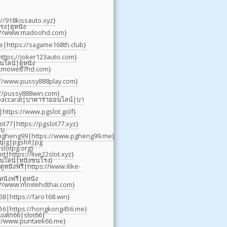
://918kissauto.xyz}
รง|ดูหนัง
://www.madoohd.com}
|https://sagame168th.club}
ttps://joker123auto.com}
อนไลน์|ดูหนัง
w.movie87hd.com}
s://www.pussy888play.com}
s://pussy888win.com}
baccarat|บาคาร่าออนไลน์|บา
|https://www.pgslot.golf}
ot77|https://pgslot77.xyz}
็บ
pgheng99|https://www.pgheng99.me}
lotpg|pgslot|pg
lslotpg.org}
ot|https://live22slot.xyz}
ออนไลน์|หนังชนโรง}
ดูหนังฟรี|https://www.ilike-
หนังฟรี|ดูหนัง
://www.moviehdthai.com}
68|https://faro168.win}
|
456|https://hongkong456.me}
นแตก66|slot66|
://www.puntaek66.me}