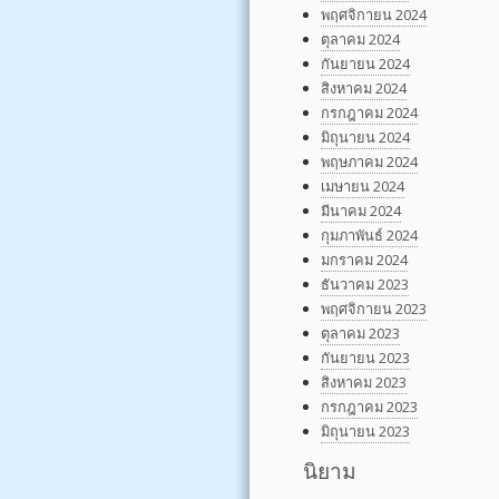
พฤศจิกายน 2024
ตุลาคม 2024
กันยายน 2024
สิงหาคม 2024
กรกฎาคม 2024
มิถุนายน 2024
พฤษภาคม 2024
เมษายน 2024
มีนาคม 2024
กุมภาพันธ์ 2024
มกราคม 2024
ธันวาคม 2023
พฤศจิกายน 2023
ตุลาคม 2023
กันยายน 2023
สิงหาคม 2023
กรกฎาคม 2023
มิถุนายน 2023
นิยาม