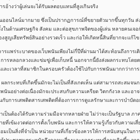
รอ้างว่าผู้เล่นจะได้รับผลตอบแทนที่สูงเกินจริง
นันออนไลน์มากมาย ซึ่งเป็นปรากฏการณ์ที่ขยายตัวมากขึ้นทุกวัน ส
ั้งในด้านเศรษฐกิจ สังคม และต่อสุขภาพจิตของผู้เล่น หลายคนเจ
งสูญเสียทรัพย์สินอย่างรวดเร็ว และก่อให้เกิดหนี้สินที่ยากจะแก้ไข
ารแพร่ระบาดของเว็บพนันเพียงไม่กี่ปีที่ผ่านมาได้สะท้อนถึงการ
่น การหลอกลวงและข่มขู่เพื่อเก็บหนี้ นอกจากนี้ยังส่งผลกระทบโดย
ึ้นและเวลาที่สมาชิกในครอบครัวต้องใช้ไปกับการพนันมากกว่าการสร้
ผลกระทบที่เกิดขึ้นมักจะไม่เป็นที่สังเกตเห็น แต่สามารถสะสมจนก
นพนันอย่างต่อเนื่องมักจะประสบกับความเครียด วิตกกังวล และอาจถึ
นกับการเสพติดสารเสพติดที่ต้องการการดูแลรักษาและการบำบัดอ
ำเป็นต้องได้รับความร่วมมือจากหลายฝ่าย ไม่ว่าจะเป็นรัฐบาล 
่เข้มงวดต่อการตั้งเว็บพนัน และการให้ความรู้เกี่ยวกับความเส
มเป็นสิ่งที่จำเป็น หน่วยงานที่เกี่ยวข้องควรให้การสนับสนุนในการส