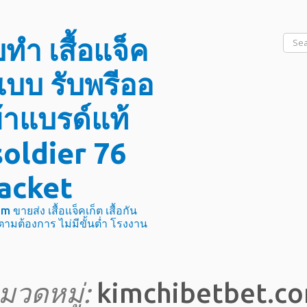
Searc
บทำ เสื้อแจ็ค
for:
แบบ รับพรีออ
ผ้าแบรด์แท้
soldier 76
jacket
ขายส่ง เสื้อแจ็คเก็ต เสื้อกัน
ามต้องการ ไม่มีขั้นต่ำ โรงงาน
มวดหมู่:
kimchibetbet.c