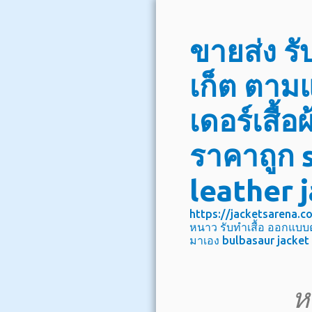
Skip
ขายส่ง รั
to
content
เก็ต ตาม
เดอร์เสื้อ
ราคาถูก 
leather 
https://jacketsarena.com 
หนาว รับทำเสื้อ ออกแบบต
มาเอง bulbasaur jacket
ห