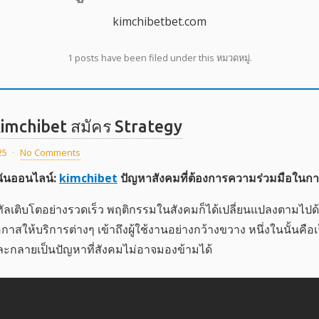
kimchibetbet.com
1 posts have been filed under this หมวดหมู่.
imchibet สมัคร Strategy
25
·
No Comments
ันออนไลน์:
kimchibet
ปัญหาสังคมที่ต้องการความร่วมมือในกา
ิทัลเติบโตอย่างรวดเร็ว พฤติกรรมในสังคมก็ได้เปลี่ยนแปลงตามไปด้ว
กาสให้บริการต่างๆ เข้าถึงผู้ใช้งานอย่างกว้างขวาง หนึ่งในนั้นคือเ
ละกลายเป็นปัญหาที่สังคมไม่อาจมองข้ามได้