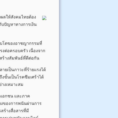
่งผลให้สังคมไทยต้อง
อกับปัญหาทางการเงิน
เติบโตของอาชญากรรมที่
ตรงต่อครอบครัว เนื่องจาก
างสัมพันธ์ที่ดีต่อกัน
ลายเป็นภาวะที่ร้ายแรงได้
งขั้นเป็นโรคซึมเศร้าได้
ย่างเหมาะสม
ภาคเอกชน และภาค
ี่ยงของการพนันผ่านการ
ร้างสื่อสารที่มี