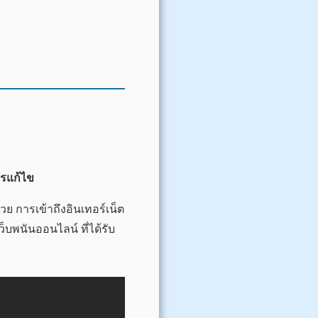
รแก้ไข
ย การเข้าถึงอินเทอร์เน็ต
ว็บพนันออนไลน์ ที่ได้รับ