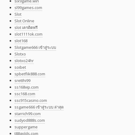
six9game.win
sl99games.com
Slot
Slot Online
slot เครดิตฟรี
slot1111ok.com
slot168
Slotgame666 เข้าสู่ระบบ
Slotxo
slotxo24hr
soibet
spbetflik888.com
sretthi99
ss168vip.com
ssc168.com
ssc915casino.com
ssgame666 เข้าสู่ระบบ ล่าสุด
starrich99.com
sudyod888s.com
suppergame
t88golds.com