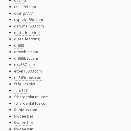
Casino
cc11388.com
chang7777
cupcake88x.com
daruma1688.com
digital learning
digital learning
dr888
dr888bet.com
dr888bet.com
ek4567.com
etbet16888.com
eu369clubs.com
fafa 123 slot
faro168
fcharoenkit168.com
fcharoenkit168.com
finnivips.com
fiwdee.bet
fiwdee.bet
fiwdee.win