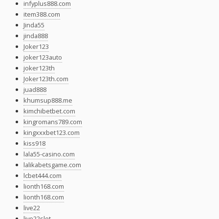
infyplus888.com
item388.com
Jinda55
jinda888
Joker123
joker123auto
joker123th
Joker123th.com
juad888
khumsup888.me
kimchibetbet.com
kingromans789.com
kingxxxbet123.com
kiss918
lala55-casino.com
lalikabetsgame.com
lcbet444.com
lionth168.com
lionth168.com
live22
live22slot