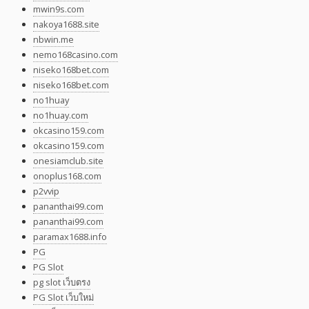
mwin9s.com
nakoya1688.site
nbwin.me
nemo168casino.com
niseko168bet.com
niseko168bet.com
no1huay
no1huay.com
okcasino159.com
okcasino159.com
onesiamclub.site
onoplus168.com
p2vvip
pananthai99.com
pananthai99.com
paramax1688.info
PG
PG Slot
pg slot เว็บตรง
PG Slot เว็บใหม่