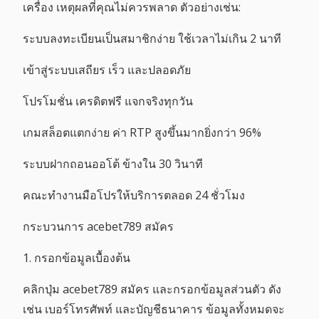
เครื่อง เหตุผลที่คุณไม่ควรพลาด ตัวอย่างเช่น:
ระบบลงทะเบียนเป็นสมาชิกง่าย ใช้เวลาไม่เกิน 2 นาที
เข้าสู่ระบบเสถียร เร็ว และปลอดภัย
โปรโมชั่น เครดิตฟรี แจกจริงทุกวัน
เกมสล็อตแตกง่าย ค่า RTP สูงขึ้นมากยิ่งกว่า 96%
ระบบฝากถอนออโต้ ข้างใน 30 วินาที
คณะทำงานมือโปรให้บริการตลอด 24 ชั่วโมง
กระบวนการ acebet789 สมัคร
1. กรอกข้อมูลเบื้องต้น
คลิกปุ่ม acebet789 สมัคร และกรอกข้อมูลส่วนตัว ดัง
เช่น เบอร์โทรศัพท์ และบัญชีธนาคาร ข้อมูลทั้งหมดจะ