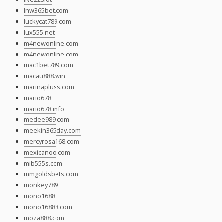
lnw365bet.com
luckycat789.com
lux555.net
m4newonline.com
m4newonline.com
mac1bet789.com
macau888.win
marinapluss.com
mario678
mario678.info
medee989.com
meekin365day.com
mercyrosa168.com
mexicanoo.com
mib555s.com
mmgoldsbets.com
monkey789
mono1688
mono16888.com
moza888.com