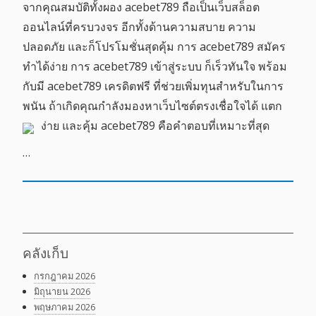
จากคุณสมบัติทั้งผอง acebet789 ถือเป็นเว็บสล็อต
ออนไลน์ที่ครบวงจร อีกทั้งด้านความสบาย ความ
ปลอดภัย และก็โปรโมชั่นสุดคุ้ม การ acebet789 สมัคร
ทำได้ง่าย การ acebet789 เข้าสู่ระบบ ก็เร็วทันใจ พร้อม
กับมี acebet789 เครดิตฟรี ที่ช่วยเพิ่มทุนสำหรับในการ
พนัน ถ้าเกิดคุณกำลังมองหาเว็บไซต์ตรงเชื่อใจได้ แตก
ง่าย และคุ้ม acebet789 คือคำตอบที่เหมาะที่สุด
…
คลังเก็บ
กรกฎาคม 2026
มิถุนายน 2026
พฤษภาคม 2026