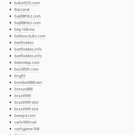
babet555.com
Baccarat
baj88thbz.com
baj88thbz.com
bbp168.me
betboxclubs.com
betflixtikto
betflixtikto.info
betflixtikto.info
betm4vip.com
bio285th.com
bng55
bombet888.win
bonus888
brazil999
brazil999 slot
brazil999 slot
bwvip4.com
carlo999.net
cashgame168