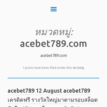
หมวดหมู่:
acebet789.com
acebet789.com
1 posts have been filed under this หมวดหมู่.
acebet789 12 August acebet789
เครดิตฟรี รางวัลใหญ่มาตามรอบสล็อต