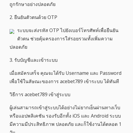
ถูกรักษาอย่างปลอดภัย
2. ยืนยันตัวตนด้วย OTP
ระบบจะส่งรหัส OTP ไปยังเบอร์โทรศัพท์เพื่อยืนยัน
ตัวตน ช่วยคุ้มครองการใส่รอยรวมทั้งเพิ่มความ
ปลอดภัย
3. รับบัญชีและเข้าระบบ
เมื่อสมัครเสร็จ คุณจะได้รับ Username และ Password
เพื่อใช้ในลัษณะของการ acebet789 เข้าระบบ ได้ทันที
วิธีการ acebet789 เข้าสู่ระบบ
ผู้เล่นสามารถเข้าสู่ระบบได้อย่างไม่ยากเย็นผ่านทางเว็บ
หรือแอปพลิเคชัน รองรับอีกทั้ง iOS และ Android ระบบ
มีความมีประสิทธิภาพ ปลอดภัย และก็ใช้งานได้ตลอด 1
วัน