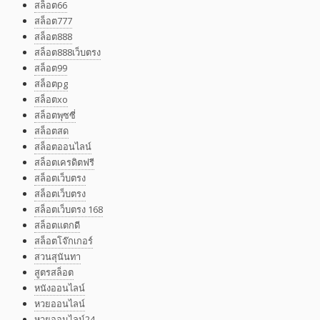
สล็อต66
สล็อต777
สล็อต888
สล็อต888เว็บตรง
สล็อต99
สล็อตpg
สล็อตxo
สล็อตพุซซี่
สล็อตสด
สล็อตออนไลน์
สล็อตเครดิตฟรี
สล็อตเว็บตรง
สล็อตเว็บตรง
สล็อตเว็บตรง 168
สล็อตแตกดี
สล็อตโจ๊กเกอร์
สวนสุนันทา
สูตรสล็อต
หนังออนไลน์
หวยออนไลน์
หวยออนไลน์24