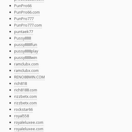
PunPro66
PunPro66.com
PunPro777
PunPro777.com
puntaek77
Pussy888
pussy888fun
pussy888play
pussy888win
ramclubx.com
ramclubx.com
RENO88WIN.COM
rich818
rich8188.com
rizzbetx.com
rizzbetx.com
rockstar66
royal558
royaleluxee.com
royaleluxee.com