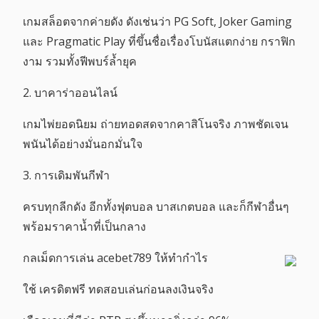
เกมสล็อตจากค่ายดัง ดังเช่นว่า PG Soft, Joker Gaming
และ Pragmatic Play ที่ขึ้นชื่อเรื่องโบนัสแตกง่าย กราฟิก
งาม รวมทั้งฟีพบร์ล้ำยุค
2. บาคาร่าออนไลน์
เกมไพ่ยอดนิยม ถ่ายทอดสดจากคาสิโนจริง ภาพชัดเจน
พนันได้อย่างมั่นอกมั่นใจ
3. การเดิมพันกีฬา
ครบทุกลีกดัง อีกทั้งฟุตบอล บาสเกตบอล และก็กีฬาอื่นๆ
พร้อมราคาน้ำที่เป็นกลาง
กลเม็ดการเล่น acebet789 ให้ทำกำไร
ใช้ เครดิตฟรี ทดสอบเล่นก่อนลงเงินจริง