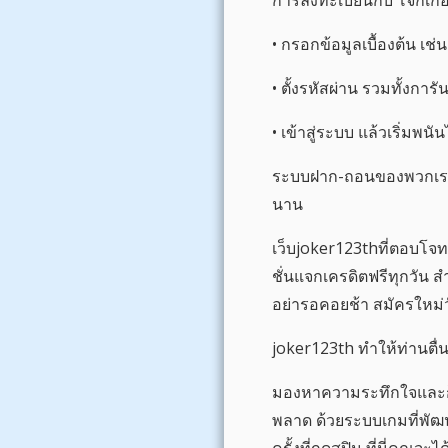
การลงทะเบียนกับ โจ๊กเกอร์
• กรอกข้อมูลเบื้องต้น เช
• ตั้งรหัสผ่าน รวมทั้งการั
• เข้าสู่ระบบ แล้วเริ่มพนั
ระบบฝาก-ถอนของพวกเราเป็
นาน
เว็บjoker123thที่ตอบโจทย
ชั่นแจกเครดิตฟรีทุกวัน
อย่ารอคอยช้า สมัครใหม่วั
joker123th ทำให้ท่านตื่
มองหาความระทึกใจและก็ค
พลาด ด้วยระบบเกมที่พัฒน