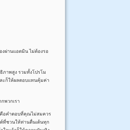
องผ่านแอดมิน ไม่ต้องรอ
ทธิภาพสูง รวมทั้งโปรโม
ละก็ให้ผลตอบแทนคุ้มค่า
ีจากพวกเรา
 คือคำตอบที่คุณไม่สมควร
ที่ชวนให้ท่านตื่นเต้นทุก