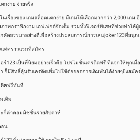
กง่าย จ่ายจริง
ชาในเรื่องของ เกมสล็อตแตกง่าย มีเกมให้เลือกมากกว่า 2,000 เกม อ
มภาพกราฟิกงาม เอฟเฟกต์จัดเต็ม รวมทั้งฟีเจอร์พิเศษที่ช่วยทำให้ผ
มถูกคัดสรรมาอย่างดีเพื่อสร้างประสบการณ์การเล่นjoker123ที่สนุกแล้
ั้งแต่คราวแรกที่สมัคร
ร์123 เป็นที่นิยมอย่างเร็วคือ โปรโมชั่นเครดิตฟรี ที่แจกให้ทุกเมื่อเ
ก็มีสิทธิ์ลุ้นรับเครดิตเพิ่มไปใช้ต่อยอดการเดิมพันได้ง่ายๆยิ่งสมัคร
ดิตฟรีทันที
่มเติม
ละก็ค่าคอมมิชชั่นรายสัปดาห์
นตอน