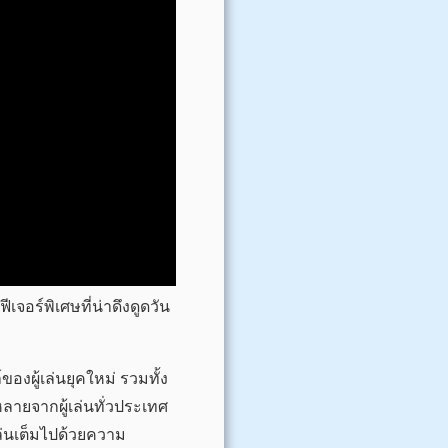
จอร์พิเศษที่น่าดึงดูดวัน
งผู้เล่นยุคใหม่ รวมทั้ง
หลายจากผู้เล่นทั่วประเทศ
ล่นเต็มไปด้วยความ