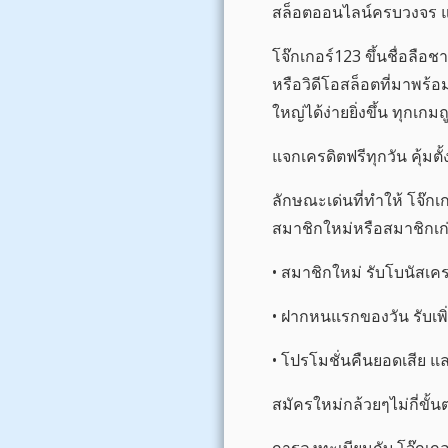
สล็อตออนไลน์ครบวงจร แต
โจ๊กเกอร์123 ขึ้นชื่อลือ
หรือวิดีโอสล็อตที่มาพร้อ
ใหญ่ได้ง่ายยิ่งขึ้น ทุกเก
แจกเครดิตฟรีทุกวัน คุ้มต
ลักษณะเด่นที่ทำให้ โจ๊กเกอ
สมาชิกใหม่หรือสมาชิกเก่า 
• สมาชิกใหม่ รับโบนัสเคร
• ฝากหนแรกของวัน รับเพิ
• โปรโมชั่นคืนยอดเสีย แ
สมัครใหม่กล้วยๆไม่กี่ขั้