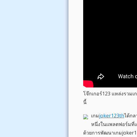
โจ๊กเกอร์123 แหล่งรวมเกม
นี้
เกม
joker123th
ได้กล
หนึ่งในแพลตฟอร์มที่เด
ด้วยการพัฒนาเกมjoker123