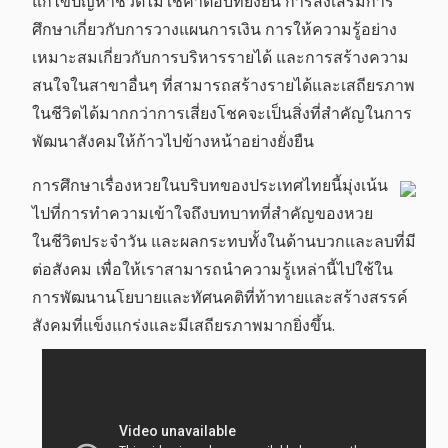
แก้ไขปัญหาชีวิตไม่ใช่คำตอบที่ยั่งยืน การส่งเสริมการ
ศึกษาเกี่ยวกับการวางแผนการเงิน การให้ความรู้อย่าง
เหมาะสมเกี่ยวกับการบริหารรายได้ และการสร้างความ
สนใจในสาขาอื่นๆ ที่สามารถสร้างรายได้และเสถียรภาพ
ในชีวิตได้มากกว่าการเสี่ยงโชคจะเป็นสิ่งที่สำคัญในการ
พัฒนาสังคมให้ก้าวไปข้างหน้าอย่างยั่งยืน
การศึกษาเรื่องหวยในบริบทของประเทศไทยนี้มุ่งเน้น
ไปที่การทำความเข้าใจถึงบทบาทที่สำคัญของหวย
ในชีวิตประจำวัน และผลกระทบทั้งในด้านบวกและลบที่มี
ต่อสังคม เพื่อให้เราสามารถนำความรู้เหล่านี้ไปใช้ใน
การพัฒนานโยบายและทัศนคติที่ท้าทายและสร้างสรรค์
สังคมที่แข็งแกร่งและมีเสถียรภาพมากยิ่งขึ้น.