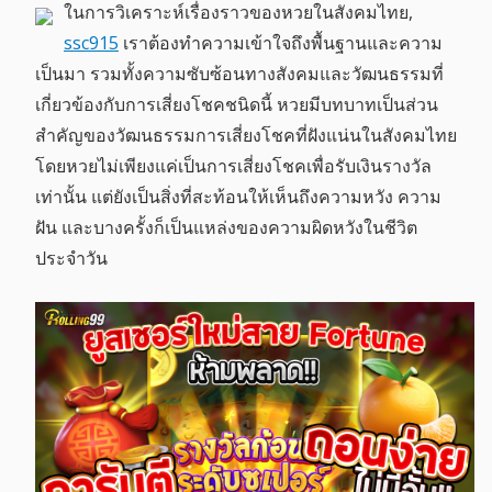
ในการวิเคราะห์เรื่องราวของหวยในสังคมไทย,
ssc915
เราต้องทำความเข้าใจถึงพื้นฐานและความ
เป็นมา รวมทั้งความซับซ้อนทางสังคมและวัฒนธรรมที่
เกี่ยวข้องกับการเสี่ยงโชคชนิดนี้ หวยมีบทบาทเป็นส่วน
สำคัญของวัฒนธรรมการเสี่ยงโชคที่ฝังแน่นในสังคมไทย
โดยหวยไม่เพียงแค่เป็นการเสี่ยงโชคเพื่อรับเงินรางวัล
เท่านั้น แต่ยังเป็นสิ่งที่สะท้อนให้เห็นถึงความหวัง ความ
ฝัน และบางครั้งก็เป็นแหล่งของความผิดหวังในชีวิต
ประจำวัน