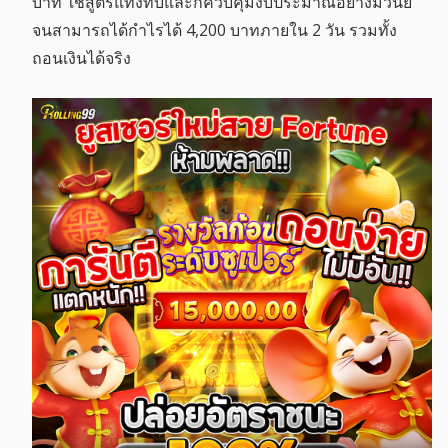
บาท ใช้สูตรแทงทบและก็ควบคุมงบประมาณอย่างมีวินัย
จนสามารถได้กำไรได้ 4,200 บาทภายใน 2 วัน รวมทั้ง
ถอนเงินได้จริง