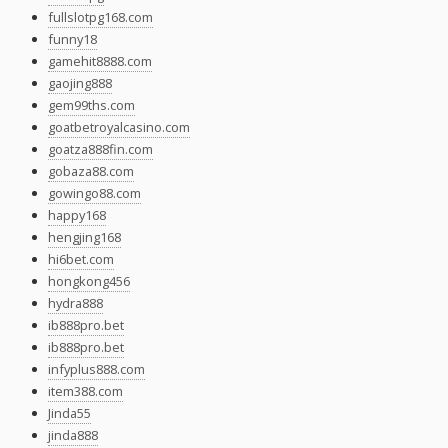
fullslotpg168.com
funny18
gamehit8888.com
gaojing888
gem99ths.com
goatbetroyalcasino.com
goatza888fin.com
gobaza88.com
gowingo88.com
happy168
hengjing168
hi6bet.com
hongkong456
hydra888
ib888pro.bet
ib888pro.bet
infyplus888.com
item388.com
Jinda55
jinda888