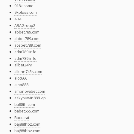
918kissme
9kpluss.com
ABA
ABAGroup2
abbet789.com
abbet789.com
acebet789.com
adm789.info
adm789.info
allbet24hr
allone745s.com
alot666
amb888
ambnovabet.com
askyouwin888 vip
ba88th.com
babet555.com
Baccarat
baj88thbz.com
baj88thbz.com