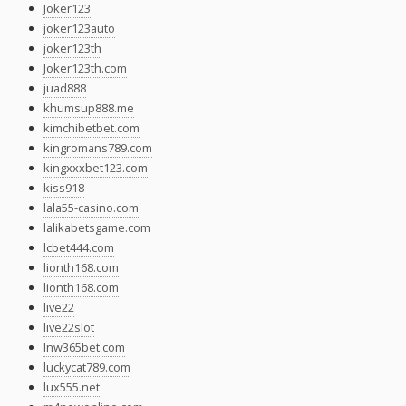
Joker123
joker123auto
joker123th
Joker123th.com
juad888
khumsup888.me
kimchibetbet.com
kingromans789.com
kingxxxbet123.com
kiss918
lala55-casino.com
lalikabetsgame.com
lcbet444.com
lionth168.com
lionth168.com
live22
live22slot
lnw365bet.com
luckycat789.com
lux555.net