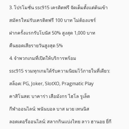
3. โปรโมชั่น ssc915 เครดิตฟรี จัดเต็มตั้งแต่ต้นเข้า
สมัครใหม่รับเครดิตฟรี 100 บาท ไม่ต้องแชร์
ฝากครั้งแรกรับโบนัส 50% สูงสุด 1,000 บาท
คืนยอดเสียรายวันสูงสุด 5%
4. จำพวกเกมที่เปิดให้บริการพร้อม
ssc915 รวมทุกเกมได้รับความนิยมไว้ภายในที่เดียว:
สล็อต: PG, Joker, SlotXO, Pragmatic Play
คาสิโนสด: บาคาร่า เสือมังกร ไฮโล รูเล็ต
กีฬาออนไลน์: พนันบอล บาส มวย เทนนิส
ลอตเตอรี่ออนไลน์: สลากกินแบ่งไทย ลาว ฮานอย ยี่กี