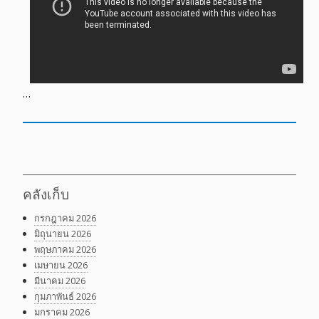
…
คลังเก็บ
กรกฎาคม 2026
มิถุนายน 2026
พฤษภาคม 2026
เมษายน 2026
มีนาคม 2026
กุมภาพันธ์ 2026
มกราคม 2026