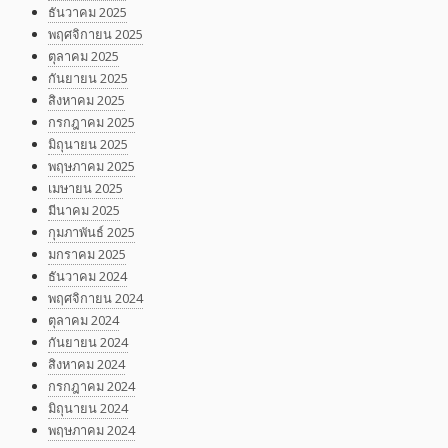
ธันวาคม 2025
พฤศจิกายน 2025
ตุลาคม 2025
กันยายน 2025
สิงหาคม 2025
กรกฎาคม 2025
มิถุนายน 2025
พฤษภาคม 2025
เมษายน 2025
มีนาคม 2025
กุมภาพันธ์ 2025
มกราคม 2025
ธันวาคม 2024
พฤศจิกายน 2024
ตุลาคม 2024
กันยายน 2024
สิงหาคม 2024
กรกฎาคม 2024
มิถุนายน 2024
พฤษภาคม 2024