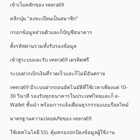
เข้าเว็บหลักของ veera69
คลิกปุ่ม “ลงทะเบียนเป็นสมาชิก”
กรอกข้อมูลส่วนตัวและก็บัญชีธนาคาร
ตั้งรหัสผ่านรวมทั้งรับรองข้อมูล
เข้าสู่ระบบและรับ veera69 เดรดิตฟรี
ระบบฝากเบิกเงินที่รวดเร็วและก็ไม่มีอันตราย
veera69 มีระบบฝากถอนอัตโนมัติที่ใช้เวลาเพียงแต่ 10-
30 วินาที รองรับทุกธนาคารในประเทศไทยและก็ e-
Wallet ชั้นนำ พร้อมการแจ้งเตือนธุรกรรมแบบเรียลไทม์
มาตรฐานความปลอดภัยของ veera69
ใช้เทคโนโลยี SSL คุ้มครองปกป้องข้อมูลผู้ใช้งาน