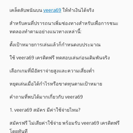
เคล็ดลับพนันบน
veera69
ให้ทำเงินได้จริง
สำหรับคนที่ปรารถนาเพิ่มช่องทางสำหรับเพื่อการชนะ
ทดลองทำตามอย่างแนวทางเหล่านี้:
ตั้งเป้าหมายการเล่นแล้วก็กำหนดงบประมาณ
ใช้ veera69 เครดิตฟรี ทดสอบเล่นก่อนเดิมพันจริง
เลือกเกมที่มีอัตราจ่ายสูงและความเสี่ยงต่ำ
หยุดเล่นเมื่อได้กำไรหรือขาดทุนตามเป้าหมาย
คำถามที่พบได้มากเกี่ยวกับ veera69
1. veera69 สมัคร มีค่าใช้จ่ายไหม?
สมัครฟรี ไม่เสียค่าใช้จ่าย พร้อมรับ veera69 เครดิตฟรี
โดยทันที