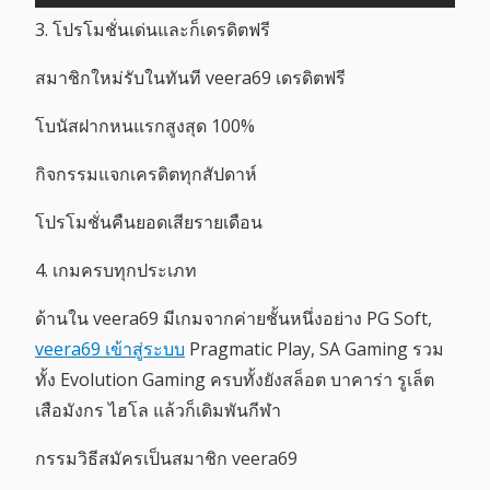
3. โปรโมชั่นเด่นและก็เดรดิตฟรี
สมาชิกใหม่รับในทันที veera69 เดรดิตฟรี
โบนัสฝากหนแรกสูงสุด 100%
กิจกรรมแจกเครดิตทุกสัปดาห์
โปรโมชั่นคืนยอดเสียรายเดือน
4. เกมครบทุกประเภท
ด้านใน veera69 มีเกมจากค่ายชั้นหนึ่งอย่าง PG Soft,
veera69 เข้าสู่ระบบ
Pragmatic Play, SA Gaming รวม
ทั้ง Evolution Gaming ครบทั้งยังสล็อต บาคาร่า รูเล็ต
เสือมังกร ไฮโล แล้วก็เดิมพันกีฬา
กรรมวิธีสมัครเป็นสมาชิก veera69