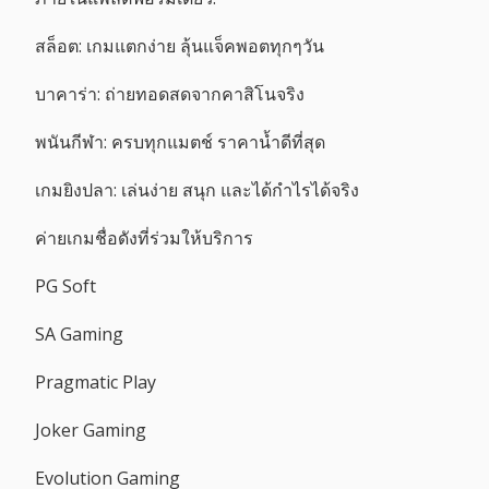
สล็อต: เกมแตกง่าย ลุ้นแจ็คพอตทุกๆวัน
บาคาร่า: ถ่ายทอดสดจากคาสิโนจริง
พนันกีฬา: ครบทุกแมตช์ ราคาน้ำดีที่สุด
เกมยิงปลา: เล่นง่าย สนุก และได้กำไรได้จริง
ค่ายเกมชื่อดังที่ร่วมให้บริการ
PG Soft
SA Gaming
Pragmatic Play
Joker Gaming
Evolution Gaming