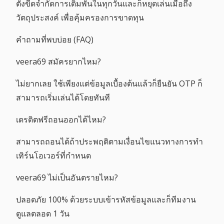
ตั้งขีดจำกัดการเดิมพันในทุกวันและก็หยุดเล่นเมื่อถึง
วัตถุประสงค์ เพื่อคุ้มครองการขาดทุน
คำถามที่พบบ่อย (FAQ)
veera69 สมัครยากไหม?
ไม่ยากเลย ใช้เพียงแต่ข้อมูลเบื้องต้นแล้วก็ยืนยัน OTP ก็
สามารถเริ่มเล่นได้โดยทันที
เดรดิตฟรีถอนออกได้ไหม?
สามารถถอนได้ถ้าประพฤติตามเงื่อนไขแนวทางการทำ
เทิร์นโอเวอร์ที่กำหนด
veera69 ไม่เป็นอันตรายไหม?
ปลอดภัย 100% ด้วยระบบเข้ารหัสข้อมูลและก็ทีมงาน
ดูแลตลอด 1 วัน