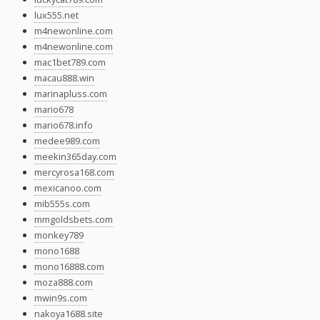
lux555.net
m4newonline.com
m4newonline.com
mac1bet789.com
macau888.win
marinapluss.com
mario678
mario678.info
medee989.com
meekin365day.com
mercyrosa168.com
mexicanoo.com
mib555s.com
mmgoldsbets.com
monkey789
mono1688
mono16888.com
moza888.com
mwin9s.com
nakoya1688.site