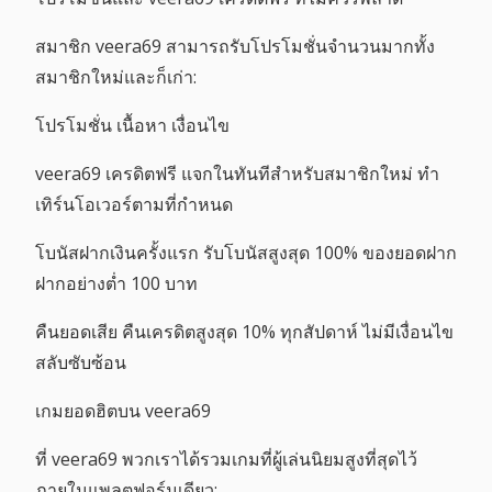
สมาชิก veera69 สามารถรับโปรโมชั่นจำนวนมากทั้ง
สมาชิกใหม่และก็เก่า:
โปรโมชั่น เนื้อหา เงื่อนไข
veera69 เครดิตฟรี แจกในทันทีสำหรับสมาชิกใหม่ ทำ
เทิร์นโอเวอร์ตามที่กำหนด
โบนัสฝากเงินครั้งแรก รับโบนัสสูงสุด 100% ของยอดฝาก
ฝากอย่างต่ำ 100 บาท
คืนยอดเสีย คืนเครดิตสูงสุด 10% ทุกสัปดาห์ ไม่มีเงื่อนไข
สลับซับซ้อน
เกมยอดฮิตบน veera69
ที่ veera69 พวกเราได้รวมเกมที่ผู้เล่นนิยมสูงที่สุดไว้
ภายในแพลตฟอร์มเดียว: