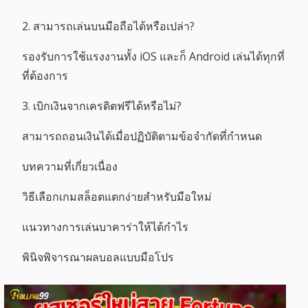
2. สามารถเล่นบนมือถือได้หรือเปล่า?
รองรับการใช้แรงงานทั้ง iOS และก็ Android เล่นได้ทุกที่
ที่ต้องการ
3. เบิกเงินจากเครดิตฟรีได้หรือไม่?
สามารถถอนเงินได้เมื่อปฏิบัติตามข้อจำกัดที่กำหนด
บทความที่เกี่ยวเนื่อง
วิธีเลือกเกมสล็อตแตกง่ายสำหรับมือใหม่
แนวทางการเล่นบาคาร่าให้ได้กำไร
พินิจพิจารณาผลบอลแบบมือโปร