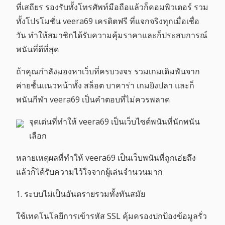
ที่เสถียร รองรับทั้งโทรศัพท์มือถือแล้วก็คอมพิวเตอร์ รวม
ทั้งโปรโมชั่น veera69 เครดิตฟรี ที่แจกจริงทุกเมื่อเชื่อ
วัน ทำให้สมาชิกได้รับความคุ้มราคาและก็ประสบการณ์
พนันที่ดีที่สุด
ถ้าคุณกำลังมองหาเว็บที่ครบวงจร รวมเกมเดิมพันจาก
ค่ายชั้นแนวหน้าทั้ง สล็อต บาคาร่า เกมยิงปลา และก็
พนันกีฬา veera69 เป็นคำตอบที่ไม่ควรพลาด
จุดเด่นที่ทำให้ veera69 เป็นเว็บไซต์พนันที่นักพนัน
เลือก
หลายเหตุผลที่ทำให้ veera69 เป็นเว็บพนันที่ถูกเอ่ยถึง
แล้วก็ได้รับความไว้ใจจากผู้เล่นจำนวนมาก
1. ระบบไม่เป็นอันตรายรวมทั้งทันสมัย
ใช้เทคโนโลยีการเข้ารหัส SSL คุ้มครองปกป้องข้อมูลรั่ว