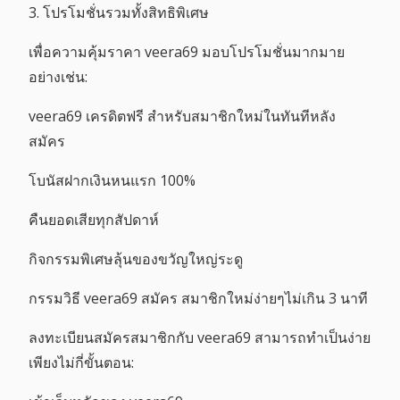
3. โปรโมชั่นรวมทั้งสิทธิพิเศษ
เพื่อความคุ้มราคา veera69 มอบโปรโมชั่นมากมาย
อย่างเช่น:
veera69 เครดิตฟรี สำหรับสมาชิกใหม่ในทันทีหลัง
สมัคร
โบนัสฝากเงินหนแรก 100%
คืนยอดเสียทุกสัปดาห์
กิจกรรมพิเศษลุ้นของขวัญใหญ่ระดู
กรรมวิธี veera69 สมัคร สมาชิกใหม่ง่ายๆไม่เกิน 3 นาที
ลงทะเบียนสมัครสมาชิกกับ veera69 สามารถทำเป็นง่าย
เพียงไม่กี่ขั้นตอน: