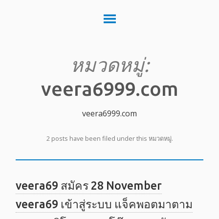
หมวดหมู่:
veera6999.com
veera6999.com
2 posts have been filed under this หมวดหมู่.
veera69 สมัคร 28 November
veera69 เข้าสู่ระบบ แจ็คพอตมาตาม