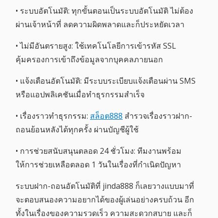
• ระบบอัตโนมัติ: ทุกขั้นตอนเป็นระบบอัตโนมัติ ไม่ต้อง
ผ่านเจ้าหน้าที่ ลดความผิดพลาดและก็ประหยัดเวลา
• ไม่มีอันตรายสูง: ใช้เทคโนโลยีการเข้ารหัส SSL
คุ้มครองการเข้าถึงข้อมูลจากบุคคลภายนอก
• แจ้งเตือนอัตโนมัติ: มีระบบระเบียบแจ้งเตือนผ่าน SMS
หรือแอปพลิเคชันเมื่อทำธุรกรรมสำเร็จ
• เรื่องราวทำธุรกรรม:
สล็อต888
สำรวจเรื่องราวฝาก-
ถอนย้อนหลังได้ทุกครั้ง ผ่านบัญชีผู้ใช้
• การช่วยสนับสนุนตลอด 24 ชั่วโมง: ทีมงานพร้อม
ให้การช่วยเหลือตลอด 1 วันในเรื่องที่กำเนิดปัญหา
ระบบฝาก-ถอนอัตโนมัติที่ jinda888 ก็เลยวางแบบมาที่
จะตอบสนองความอยากได้ของผู้เล่นอย่างครบถ้วน อีก
ทั้งในเรื่องของความรวดเร็ว ความสะดวกสบาย และก็