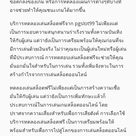
ข้อตกลงของเกม หรือการทดลองแผนการต่างๆที่บางที
อาจช่วยทำให้คุณชนะเกมได้มากขึ้น
บริการทดลองเล่นสล็อตฟรีจาก pgslot99 ไม่เพียงแต่
เป็นการมอบความสนุกสนานร่าเริงรวมทั้งความบันเทิง
ให้กับผู้เล่น แต่ว่ายังเป็นการเตรียมพร้อมให้คุณก่อนที่จะ
มีการเล่นด้วยเงินจริง ไม่ว่าคุณจะเป็นผู้เล่นใหม่หรือผู้เล่น
ที่มีประสบการณ์ การทดสอบเล่นสล็อตฟรีจะช่วยให้คุณ
มั่นอกมั่นใจสำหรับในการเล่น รวมทั้งเพิ่มจังหวะในการ
สร้างกำไรจากการเล่นสล็อตออนไลน์
ทดลองเล่นสล็อตฟรีไม่เพียงแต่เป็นการสร้างความเชื่อ
มั่นให้กับผู้เล่น แต่ว่ายังเป็นการเพิ่มทักษะแล้วก็
ประสบการณ์ในการเล่นเกมสล็อตออนไลน์ โดย
ปราศจากความเสี่ยงสำหรับเพื่อการเสียตังค์ การเลือกใช้
บริการทดลองเล่นสล็อตฟรี เป็นการเตรียมพร้อมให้
พร้อมสำหรับเพื่อการไปสู่โลกของการเล่นสล็อตออนไลน์