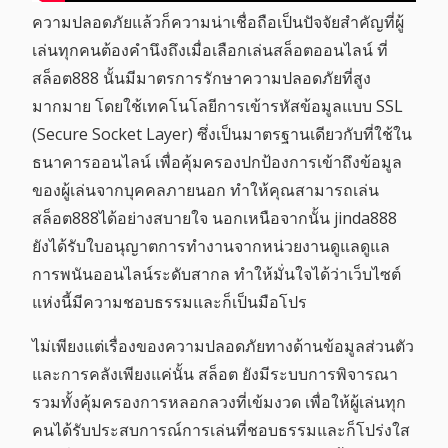
ความปลอดภัยแล้วก็ความน่าเชื่อถือเป็นปัจจัยสำคัญที่ผู้
เล่นทุกคนต้องคำนึงถึงเมื่อเลือกเล่นสล็อตออนไลน์ ที่
สล็อต888 นั้นมีมาตรการรักษาความปลอดภัยที่สูง
มากมาย โดยใช้เทคโนโลยีการเข้ารหัสข้อมูลแบบ SSL
(Secure Socket Layer) ซึ่งเป็นมาตรฐานเดียวกับที่ใช้ใน
ธนาคารออนไลน์ เพื่อคุ้มครองปกป้องการเข้าถึงข้อมูล
ของผู้เล่นจากบุคคลภายนอก ทำให้คุณสามารถเล่น
สล็อต888ได้อย่างสบายใจ นอกเหนือจากนั้น jinda888
ยังได้รับใบอนุญาตการทำงานจากหน่วยงานดูแลดูแล
การพนันออนไลน์ระดับสากล ทำให้มั่นใจได้ว่าเว็บไซต์
แห่งนี้มีความชอบธรรมและก็เป็นมือโปร
ไม่เพียงแต่เรื่องของความปลอดภัยทางด้านข้อมูลส่วนตัว
และการคลังเพียงแค่นั้น สล็อต ยังมีระบบการพิจารณา
รวมทั้งคุ้มครองการหลอกลวงที่เข้มงวด เพื่อให้ผู้เล่นทุก
คนได้รับประสบการณ์การเล่นที่ชอบธรรมและก็โปร่งใส