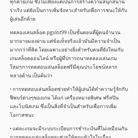
ทุกค่ายเกม ซึ่งไม่เพียงแต่เป็นการสร้างความสนุกสนาน
ร่าเริง แต่ยังเป็นการเพิ่มจังหวะสำหรับเพื่อการชนะให้กับ
ผู้เล่นอีกด้วย
ทดลองเล่นสล็อต pgslot99 เป็นขั้นตอนที่ผู้คนจำนวน
มากอาจมองผ่าน แต่ข้อเท็จจริงแล้วมันมีความจำเป็น
มากกว่าที่คิด โดยเฉพาะอย่างยิ่งสำหรับคนที่ยังใหม่กับ
เกมสล็อตออนไลน์ หรือผู้ที่ปรารถนาทดลองเล่นเกม
ใหม่ๆการทดสอบเล่นสล็อตฟรีมีคุณประโยชน์หลาก
หลายด้าน เป็นต้นว่า
• การทดสอบเล่นสล็อตช่วยทำให้ผู้เล่นได้ทำความรู้จักกับ
ฟีพบร์ต่างๆของเกม ได้แก่ เครื่องหมายพิเศษ ฟรีสปิน
และโบนัสเกม ซึ่งเป็นสิ่งที่จำเป็นสำหรับเพื่อการเพิ่ม
โอกาสชนะ
• แต่ละเกมจะมีระบบระเบียบการชำระเงินที่ไม่เหมือนกัน
การทดลองเล่นสล็อตจะช่วยให้คุณเข้าใจในเรื่อง