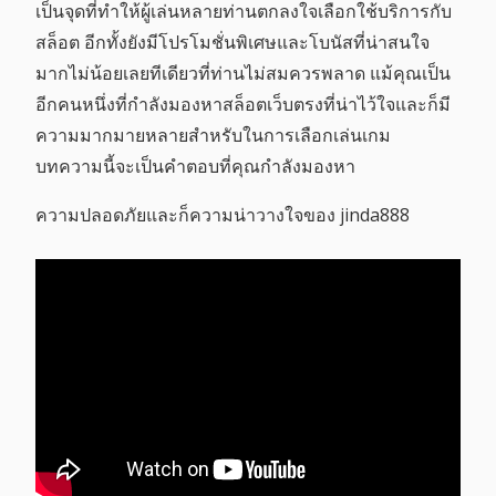
เป็นจุดที่ทำให้ผู้เล่นหลายท่านตกลงใจเลือกใช้บริการกับ
สล็อต อีกทั้งยังมีโปรโมชั่นพิเศษและโบนัสที่น่าสนใจ
มากไม่น้อยเลยทีเดียวที่ท่านไม่สมควรพลาด แม้คุณเป็น
อีกคนหนึ่งที่กำลังมองหาสล็อตเว็บตรงที่น่าไว้ใจและก็มี
ความมากมายหลายสำหรับในการเลือกเล่นเกม
บทความนี้จะเป็นคำตอบที่คุณกำลังมองหา
ความปลอดภัยและก็ความน่าวางใจของ jinda888