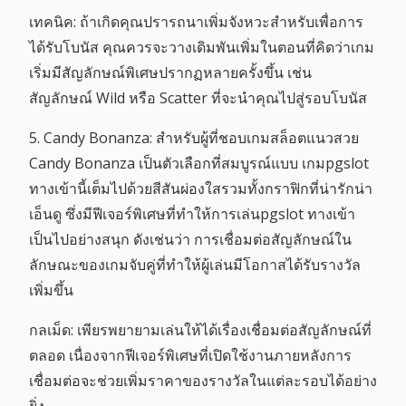
เทคนิค: ถ้าเกิดคุณปรารถนาเพิ่มจังหวะสำหรับเพื่อการ
ได้รับโบนัส คุณควรจะวางเดิมพันเพิ่มในตอนที่คิดว่าเกม
เริ่มมีสัญลักษณ์พิเศษปรากฏหลายครั้งขึ้น เช่น
สัญลักษณ์ Wild หรือ Scatter ที่จะนำคุณไปสู่รอบโบนัส
5. Candy Bonanza: สำหรับผู้ที่ชอบเกมสล็อตแนวสวย
Candy Bonanza เป็นตัวเลือกที่สมบูรณ์แบบ เกมpgslot
ทางเข้านี้เต็มไปด้วยสีสันผ่องใสรวมทั้งกราฟิกที่น่ารักน่า
เอ็นดู ซึ่งมีฟีเจอร์พิเศษที่ทำให้การเล่นpgslot ทางเข้า
เป็นไปอย่างสนุก ดังเช่นว่า การเชื่อมต่อสัญลักษณ์ใน
ลักษณะของเกมจับคู่ที่ทำให้ผู้เล่นมีโอกาสได้รับรางวัล
เพิ่มขึ้น
กลเม็ด: เพียรพยายามเล่นให้ได้เรื่องเชื่อมต่อสัญลักษณ์ที่
ตลอด เนื่องจากฟีเจอร์พิเศษที่เปิดใช้งานภายหลังการ
เชื่อมต่อจะช่วยเพิ่มราคาของรางวัลในแต่ละรอบได้อย่าง
ยิ่ง