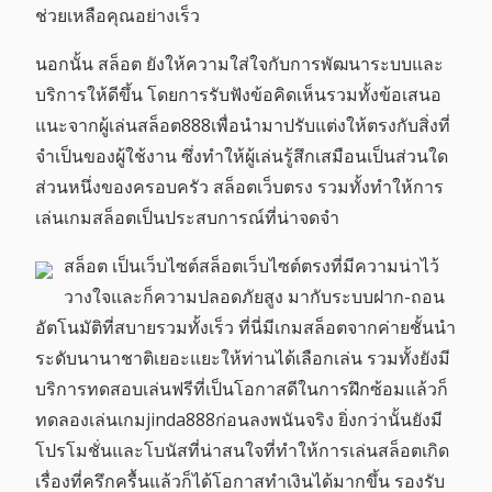
ช่วยเหลือคุณอย่างเร็ว
นอกนั้น สล็อต ยังให้ความใส่ใจกับการพัฒนาระบบและ
บริการให้ดีขึ้น โดยการรับฟังข้อคิดเห็นรวมทั้งข้อเสนอ
แนะจากผู้เล่นสล็อต888เพื่อนำมาปรับแต่งให้ตรงกับสิ่งที่
จำเป็นของผู้ใช้งาน ซึ่งทำให้ผู้เล่นรู้สึกเสมือนเป็นส่วนใด
ส่วนหนึ่งของครอบครัว สล็อตเว็บตรง รวมทั้งทำให้การ
เล่นเกมสล็อตเป็นประสบการณ์ที่น่าจดจำ
สล็อต เป็นเว็บไซต์สล็อตเว็บไซต์ตรงที่มีความน่าไว้
วางใจและก็ความปลอดภัยสูง มากับระบบฝาก-ถอน
อัตโนมัติที่สบายรวมทั้งเร็ว ที่นี่มีเกมสล็อตจากค่ายชั้นนำ
ระดับนานาชาติเยอะแยะให้ท่านได้เลือกเล่น รวมทั้งยังมี
บริการทดสอบเล่นฟรีที่เป็นโอกาสดีในการฝึกซ้อมแล้วก็
ทดลองเล่นเกมjinda888ก่อนลงพนันจริง ยิ่งกว่านั้นยังมี
โปรโมชั่นและโบนัสที่น่าสนใจที่ทำให้การเล่นสล็อตเกิด
เรื่องที่ครึกครื้นแล้วก็ได้โอกาสทำเงินได้มากขึ้น รองรับ