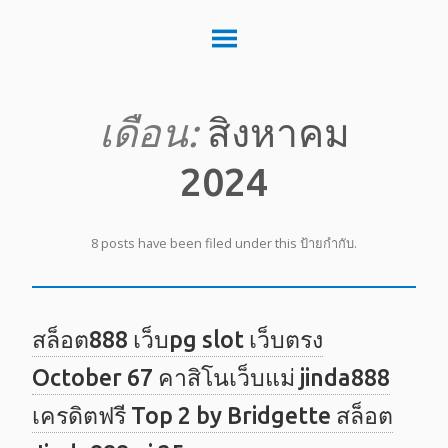
เดือน:
สิงหาคม
2024
8 posts have been filed under this ป้ายกำกับ.
สล็อต888 เว็บpg slot เว็บตรง
October 67 คาสิโนเว็บแม่ jinda888
เครดิตฟรี Top 2 by Bridgette สล็อต