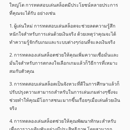
ใหญ่โต การทดสอบเล่นสล็อตมีประโยชน์หลายประการ
ที่คุณจะได้รับ อย่างเช่น
1. ผู้เล่นใหม่ การทดสอบเล่นสล็อตจะช่วยลดความรู้สึก
หนักใจสำหรับการเล่นด้วยเงินจริง ด้วยเหตุว่าคุณจะได้
ทำความรู้จักกับเกมและระบบต่างๆก่อนที่จะลงเงินจริง
2. การทดลองเล่นสล็อตช่วยให้คุณเพิ่มความเชื่อมั่นและ
มั่นใจสำหรับการตกลงใจเลือกเกมแล้วก็วิธีการที่เหมาะ
สมกับตัวคุณ
3. การทดสอบเล่นสล็อตเป็นจังหวะที่ดีในการศึกษาแล้วก็
ปรับปรุงความสามารถสำหรับในการเล่นเกมต่างๆซึ่งจะ
ช่วยทำให้คุณมีโอกาสชนะมากขึ้นเรื่อยๆเมื่อเล่นด้วยเงิน
จริง
4. การทดลองเล่นสล็อตช่วยให้คุณพัฒนาทักษะสำหรับ
เพื่อการวางเดิมพันอย่างมีประสิทธิภาพ โดยสามารถ