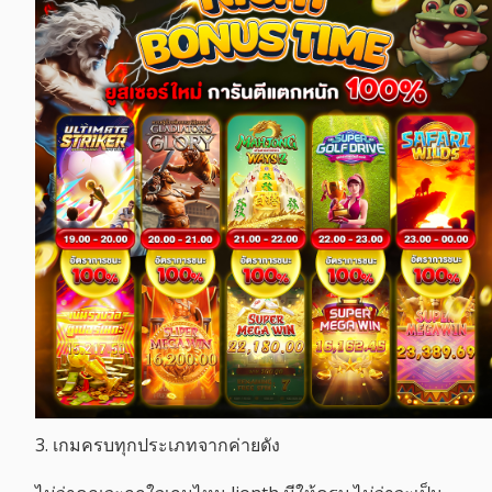
3. เกมครบทุกประเภทจากค่ายดัง