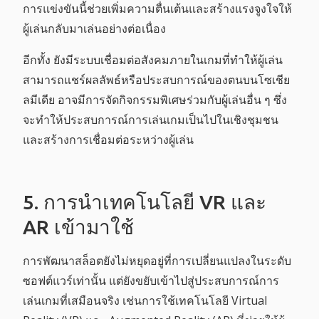
การแข่งขันนี้ช่วยเพิ่มความตื่นเต้นและสร้างแรงจูงใจให้
ผู้เล่นกลับมาเล่นอย่างต่อเนื่อง
อีกทั้ง ยังมีระบบเชื่อมต่อสังคมภายในเกมที่ทำให้ผู้เล่น
สามารถแชร์ผลลัพธ์หรือประสบการณ์ของตนบนโซเชีย
ลมีเดีย อาจมีการจัดกิจกรรมพิเศษร่วมกับผู้เล่นอื่น ๆ ซึ่ง
จะทำให้ประสบการณ์การเล่นเกมเป็นไปในเชิงชุมชน
และสร้างการเชื่อมต่อระหว่างผู้เล่น
5. การนำเทคโนโลยี VR และ
AR เข้ามาใช้
การพัฒนาสล็อตยังไม่หยุดอยู่ที่การเปลี่ยนแปลงในระดับ
ซอฟต์แวร์เท่านั้น แต่ยังขยับเข้าไปสู่ประสบการณ์การ
เล่นเกมที่เสมือนจริง เช่นการใช้เทคโนโลยี Virtual