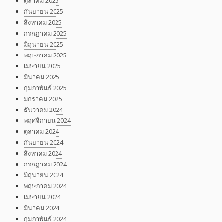
ตุลาคม 2025
กันยายน 2025
สิงหาคม 2025
กรกฎาคม 2025
มิถุนายน 2025
พฤษภาคม 2025
เมษายน 2025
มีนาคม 2025
กุมภาพันธ์ 2025
มกราคม 2025
ธันวาคม 2024
พฤศจิกายน 2024
ตุลาคม 2024
กันยายน 2024
สิงหาคม 2024
กรกฎาคม 2024
มิถุนายน 2024
พฤษภาคม 2024
เมษายน 2024
มีนาคม 2024
กุมภาพันธ์ 2024