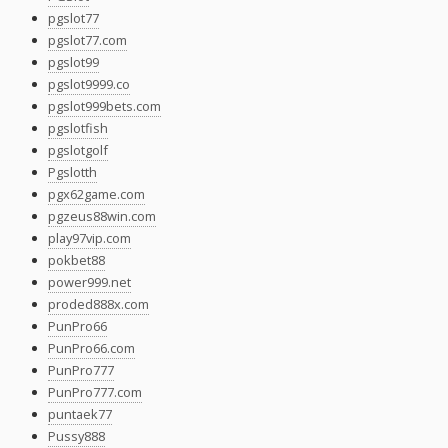
pgslot77
pgslot77.com
pgslot99
pgslot9999.co
pgslot999bets.com
pgslotfish
pgslotgolf
Pgslotth
pgx62game.com
pgzeus88win.com
play97vip.com
pokbet88
power999.net
proded888x.com
PunPro66
PunPro66.com
PunPro777
PunPro777.com
puntaek77
Pussy888