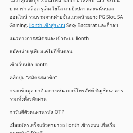
ไม่ว่าคุณจะถูกใจเกมไหน lionth มีให้ครบ ไม่ว่าจะเป็น
บาคาร่า สล็อต รูเล็ต ไฮโล เกมยิงปลา และพนันบอล
ออนไลน์ รวบรวมจากค่ายชั้นแนวหน้าอย่าง PG Slot, SA
Gaming,
lionth เข้าสู่ระบบ
Sexy Baccarat และก็ฯลฯ
แนวทางการสมัครและเข้าระบบ lionth
สมัครง่ายๆเพียงแค่ไม่กี่ขั้นตอน
เข้าเว็บหลัก lionth
คลิกปุ่ม “สมัครสมาชิก”
กรอกข้อมูล ยกตัวอย่างเช่น เบอร์โทรศัพท์ บัญชีธนาคาร
รวมทั้งตั้งรหัสผ่าน
การันตีตัวตนผ่านรหัส OTP
เมื่อสมัครเสร็จแล้วสามารถ lionth เข้าระบบ เพื่อเริ่ม