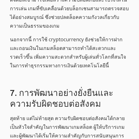
การเล่น เกมที่ขับเคลื่อนด้วยบล็อกเชนสามารถตรวจสอบ
ได้อย่างสมบูรณ์ ซึ่งช่วยปลดล็อคความกังวลเกี่ยวกับ
ความเป็นธรรมของเกม
นอกจากนี้ การใช้ cryptocurrency ยังช่วยให้การฝาก
และถอนเงินในเกมสล็อตสามารถทำได้สะดวกและ
รวดเร็วขึ้น เพิ่มความสะดวกสำหรับผู้เล่นทั่วโลกที่สนใจ
ในการทำธุรกรรมทางการเงินด้วยเทคโนโลยีนี้
7. การพัฒนาอย่างยั่งยืนและ
ความรับผิดชอบต่อสังคม
สุดท้าย แต่ไม่ท้ายสุด ความรับผิดชอบต่อสังคมได้กลาย
เป็นหัวใจสำคัญในการพัฒนาเกมสล็อต ผู้ให้บริการเกม
และผู้พัฒนาได้เริ่มให้ความสำคัญกับการสนับสนุนการ