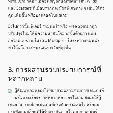
ที่เพิ่มเข้ามาคือ “ไอคอนสัญลักษณ์พิเศษ” เช่น Wilds
และ Scatters ที่เมื่อปรากฏจะมีผลพิเศษต่าง ๆ เช่น ให้ตัว
คูณเพิ่มขึ้น หรือปลดล็อคโบนัสเกม
ยิ่งไปกว่านั้น ฟีเจอร์ “หมุนฟรี” หรือ Free Spins ก็ถูก
ปรับปรุงใหม่ให้มีความน่าสนใจมากขึ้นด้วยการเพิ่ม
กลไกพิเศษภายใน เช่น Multiplier ในระหว่างหมุนฟรี
ทำให้มีโอกาสชนะเงินรางวัลที่สูงขึ้น
3. การผสานรวมประสบการณ์ที่
หลากหลาย
ผู้พัฒนาเกมสล็อยได้พยายามผสานรวมการเล่นเกมที่
มีธีมและเรื่องราวที่หลากหลายลงในเกม ส่งผลให้ผู้
เล่นสามารถเลือกเล่นเกมที่ตรงกับความสนใจ หรือแม้
กระทั่งเกมสล็อตที่ได้รับแรงบันดาลใจจากภาพยนตร์