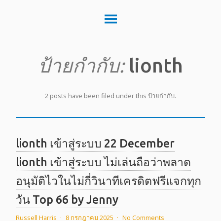
ป้ายกำกับ:
lionth
2 posts have been filed under this ป้ายกำกับ.
lionth เข้าสู่ระบบ 22 December
lionth เข้าสู่ระบบ ไม่เล่นถือว่าพลาด
อนุมัติไวในไม่กี่วินาทีเครดิตฟรีแจกทุก
วัน Top 66 by Jenny
Russell Harris
·
8 กรกฎาคม 2025
·
No Comments