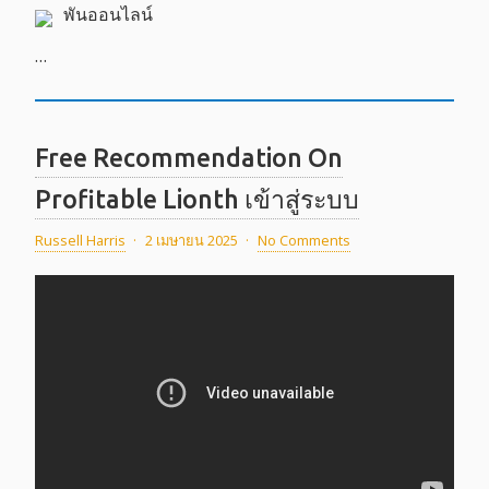
พันออนไลน์
…
Free Recommendation On
Profitable Lionth เข้าสู่ระบบ
Russell Harris
·
2 เมษายน 2025
·
No Comments