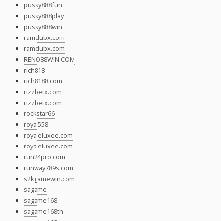
pussy888fun
pussy888play
pussy888win
ramclubx.com
ramclubx.com
RENO88WIN.COM
rich818
rich8188.com
rizzbetx.com
rizzbetx.com
rockstar66
royal558
royaleluxee.com
royaleluxee.com
run24pro.com
runway789s.com
s2kgamewin.com
sagame
sagame168
sagame168th