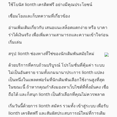
ใช้โบนัส lionth เครดิตฟรี อย่างมีคุณประโยชน์
เชื่อมโยงและก็บทความที่เกี่ยวข้อง
อ่านเพิ่มเติมเกี่ยวกับ เสนอแนะสล็อตแตกง่าย หรือ บาคา
ร่าได้เงินจริง เพื่อเพิ่มความสามารถและความเข้าใจก่อน
เริ่มเล่น
สรุป: lionth ช่องทางที่ใช่ของนักเดิมพันสมัยใหม่
ด้วยบริการที่ครบถ้วนบริบูรณ์ โปรโมชั่นที่คุ้มค่า ระบบ
ไม่เป็นอันตราย รวมทั้งเกมนานาประการ lionth แปลง
เป็นหนึ่งในแพลตฟอร์มที่นักเดิมพันเลือกใช้งานสูงที่สุด
ในขณะนี้ ถ้าหากคุณกำลังมองหาเว็บไซต์ที่ทั้งมั่นคง เชื่อ
ถือได้ และก็สนุก lionth เป็นตัวเลือกที่คุณไม่ควรพลาด
เริ่มวันนี้ด้วยการ lionth สมัคร รวมทั้ง เข้าสู่ระบบ เพื่อรับ
lionth เครดิตฟรี และสัมผัสประสบการณ์ใหม่ที่การเดิม