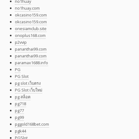
no1huay
no1huay.com
okcasino159.com
okcasino159.com
onesiamclub.site
onoplus168.com
p2vvip
pananthai99.com
pananthai99.com
paramax1688.info
PG
PG Slot
pg slot เว็บตรง
PG Slot เว็บใหม่
pg สล็อต
pg718
pg77
pg99
pggold168bet.com
pgk44
PGSlot