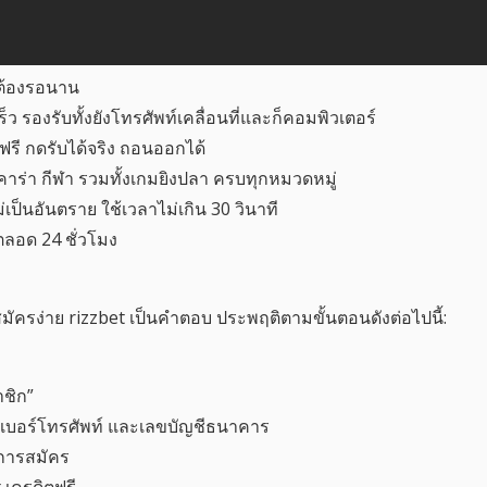
่ต้องรอนาน
็ว รองรับทั้งยังโทรศัพท์เคลื่อนที่และก็คอมพิวเตอร์
ฟรี กดรับได้จริง ถอนออกได้
าร่า กีฬา รวมทั้งเกมยิงปลา ครบทุกหมวดหมู่
ป็นอันตราย ใช้เวลาไม่เกิน 30 วินาที
อด 24 ชั่วโมง
สมัครง่าย rizzbet เป็นคำตอบ ประพฤติตามขั้นตอนดังต่อไปนี้:
าชิก”
่ เบอร์โทรศัพท์ และเลขบัญชีธนาคาร
งการสมัคร