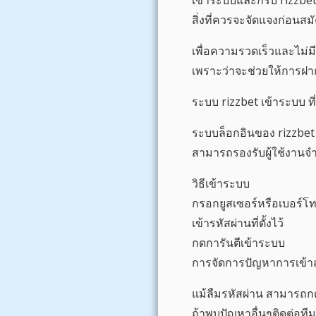
เข้าระบบและก็รับ rizzbet
สิ่งที่ควรจะจัดแจงก่อนสม
เพื่อความรวดเร็วและไม่ม
เพราะว่าจะช่วยให้การฝา
ระบบ rizzbet เข้าระบบ ที่
ระบบล็อกอินของ rizzbet
สามารถรองรับผู้ใช้งานจ
วิธีเข้าระบบ
กรอกยูสเซอร์หรือเบอร์โท
เข้ารหัสผ่านที่ตั้งไว้
กดการันตีเข้าระบบ
การจัดการปัญหาการเข้าส
แม้ลืมรหัสผ่าน สามารถกด 
ถ้าพบปัญหาอื่นๆติดต่อท