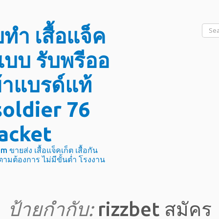
Searc
บทำ เสื้อแจ็ค
for:
แบบ รับพรีออ
ผ้าแบรด์แท้
soldier 76
jacket
ขายส่ง เสื้อแจ็คเก็ต เสื้อกัน
ามต้องการ ไม่มีขั้นต่ำ โรงงาน
ป้ายกำกับ:
rizzbet สมัคร