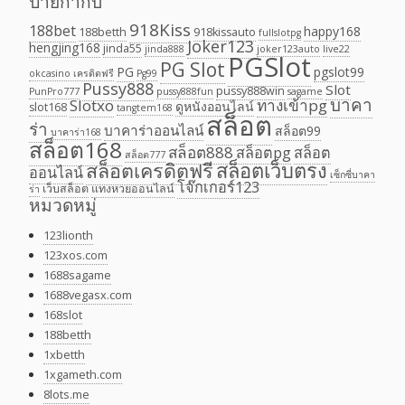
ป้ายกำกับ
918Kiss
188bet
happy168
188betth
918kissauto
fullslotpg
Joker123
hengjing168
jinda55
jinda888
joker123auto
live22
PGSlot
PG Slot
PG
pgslot99
okcasino เครดิตฟรี
Pg99
Pussy888
Slot
pussy888win
PunPro777
pussy888fun
sagame
บาคา
Slotxo
ทางเข้าpg
ดูหนังออนไลน์
slot168
tangtem168
สล็อต
ร่า
บาคาร่าออนไลน์
สล็อต99
บาคาร่า168
สล็อต168
สล็อต888
สล็อตpg
สล็อต
สล็อต777
สล็อตเครดิตฟรี
สล็อตเว็บตรง
ออนไลน์
เซ็กซี่บาคา
โจ๊กเกอร์123
เว็บสล็อต
แทงหวยออนไลน์
ร่า
หมวดหมู่
123lionth
123xos.com
1688sagame
1688vegasx.com
168slot
188betth
1xbetth
1xgameth.com
8lots.me