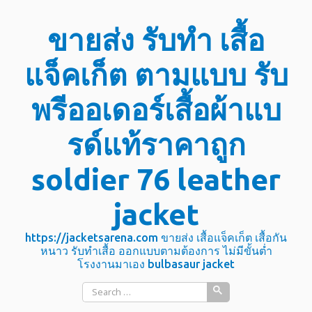
Skip
ขายส่ง รับทำ เสื้อ
to
content
แจ็คเก็ต ตามแบบ รับ
พรีออเดอร์เสื้อผ้าแบ
รด์แท้ราคาถูก
soldier 76 leather
jacket
https://jacketsarena.com ขายส่ง เสื้อแจ็คเก็ต เสื้อกัน
หนาว รับทำเสื้อ ออกแบบตามต้องการ ไม่มีขั้นต่ำ
โรงงานมาเอง bulbasaur jacket
Search
for: