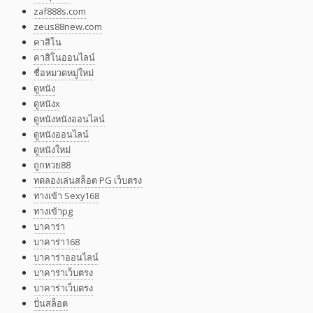
zaf888s.com
zeus88new.com
คาสิโน
คาสิโนออนไลน์
ชื่อหมวดหมู่ใหม่
ดูหนัง
ดูหนังx
ดูหนังหนังออนไลน์
ดูหนังออนไลน์
ดูหนังใหม่
ถูกหวย88
ทดลองเล่นสล็อต PG เว็บตรง
ทางเข้า Sexy168
ทางเข้าpg
บาคาร่า
บาคาร่า168
บาคาร่าออนไลน์
บาคาร่าเว็บตรง
บาคาร่าเว็บตรง
ปั่นสล็อต