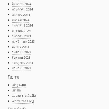
มิถุนายน 2024
พฤษภาคม 2024
เมษายน 2024
มีนาคม 2024
กุมภาพันธ์ 2024
มกราคม 2024
ธันวาคม 2023
พฤศจิกายน 2023
ตุลาคม 2023
กันยายน 2023
สิงหาคม 2023
กรกฎาคม 2023
มิถุนายน 2023
นิยาม
เข้าสู่ระบบ
เข้าฟีด
แสดงความเห็นฟีด
WordPress.org