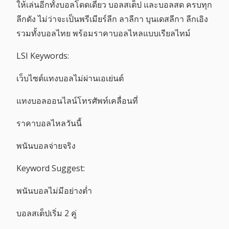
ให้เล่นอีกทั้งบอลโดดเดี่ยว บอลสเต็ป และบอลสด ครบทุก
ลีกดัง ไม่ว่าจะเป็นพรีเมียร์ลีก ลาลีกา บุนเดสลีกา ลีกเอิง
รวมทั้งบอลไทย พร้อมราคาบอลไหลแบบเรียลไทม์
LSI Keywords:
เว็บไซต์แทงบอลไม่ผ่านเอเย่นต์
แทงบอลออนไลน์โทรศัพท์เคลื่อนที่
ราคาบอลไหลวันนี้
พนันบอลจ่ายจริง
Keyword Suggest:
พนันบอลไม่มีอย่างต่ำ
บอลสเต็ปเริ่ม 2 คู่