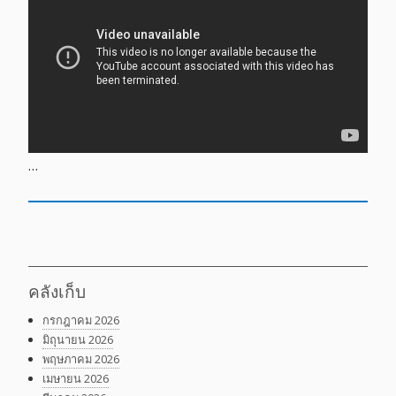
…
คลังเก็บ
กรกฎาคม 2026
มิถุนายน 2026
พฤษภาคม 2026
เมษายน 2026