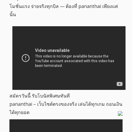
โมชั่นแรง จ่ายจริงทุกบิล — ต้องที่ pananthai เพียงแค่
นั้น
สมัครวันนี้ รับโบนัสพิเศษทันที
pananthai – เว็บไซต์ตรงของจริง เล่นได้ทุกเกม ถอนเงิน
ได้ทุกยอด