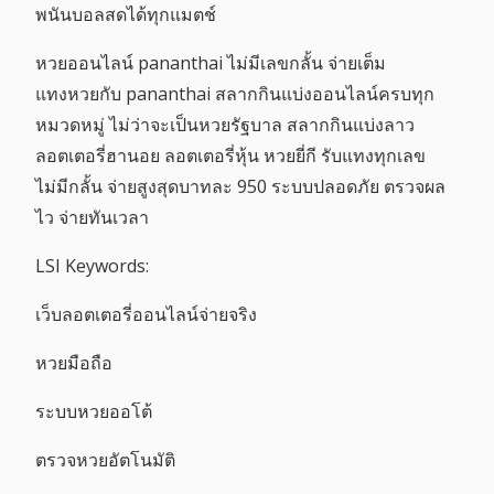
พนันบอลสดได้ทุกแมตช์
หวยออนไลน์ pananthai ไม่มีเลขกลั้น จ่ายเต็ม
แทงหวยกับ pananthai สลากกินแบ่งออนไลน์ครบทุก
หมวดหมู่ ไม่ว่าจะเป็นหวยรัฐบาล สลากกินแบ่งลาว
ลอตเตอรี่ฮานอย ลอตเตอรี่หุ้น หวยยี่กี รับแทงทุกเลข
ไม่มีกลั้น จ่ายสูงสุดบาทละ 950 ระบบปลอดภัย ตรวจผล
ไว จ่ายทันเวลา
LSI Keywords:
เว็บลอตเตอรี่ออนไลน์จ่ายจริง
หวยมือถือ
ระบบหวยออโต้
ตรวจหวยอัตโนมัติ