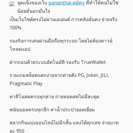
จุดแข็งของเว็บ
pananthai สมัคร
ที่ทำให้คนไม่ใช่
น้อยมั่นอกมั่นใจ
เป็นเว็บไซต์ตรงไม่ผ่านเอเย่นต์ การคลังมั่นคง จ่ายจริง
100%
รองรับการเล่นผ่านมือถือทุกระบบ โดยไม่ต้องดาวน์
โหลดแอป
ฝากถอนด้วยระบบอัตโนมัติ รองรับ TrueWallet
รวมเกมสล็อตแตกง่ายจากค่ายดัง PG, Joker, JILI,
Pragmatic Play
คาสิโนสดครบทุกค่าย ถ่ายทอดสดไม่มีสะดุด
พนันบอลครบทุกลีก ค่าน้ำประปายอดเยี่ยม
สลากกินแบ่งออนไลน์ไม่มีกลั้น แทงได้ทุกเลข จ่ายบาท
ละ 950