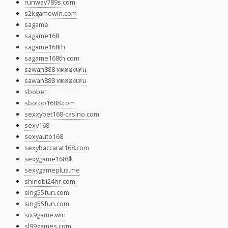
runway789s.com
s2kgamewin.com
sagame
sagame168
sagame168th
sagame168th.com
sawan888 ทดลองเล่น
sawan888 ทดลองเล่น
sbobet
sbotop1688.com
sexxybet168-casino.com
sexy168
sexyauto168
sexybaccarat168.com
sexygame1688k
sexygameplus.me
shinobi24hr.com
sing55fun.com
sing55fun.com
six9game.win
sl99games.com