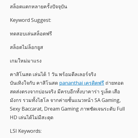
สล็อตแตกหลายครั้งปัจจุบัน
Keyword Suggest:
ทดสอบเล่นสล็อตฟรี
สล็อตไม่ล็อกยูส
เกมใหม่มาแรง
คาสิโนสด เล่นได้ 1 วัน พร้อมดีลเลอร์จริง
บันเทิงใจกับ คาสิโนสด
pananthai เครดิตฟรี
ถ่ายทอด
สดส่งตรงจากบ่อนจริง มีครบอีกทั้งบาคาร่า รูเล็ต เสือ
มังกร รวมทั้งไฮโล จากค่ายชั้นแนวหน้า SA Gaming,
Sexy Baccarat, Dream Gaming ภาพชัดเจนระดับ Full
HD เล่นได้ไม่มีสะดุด
LSI Keywords: