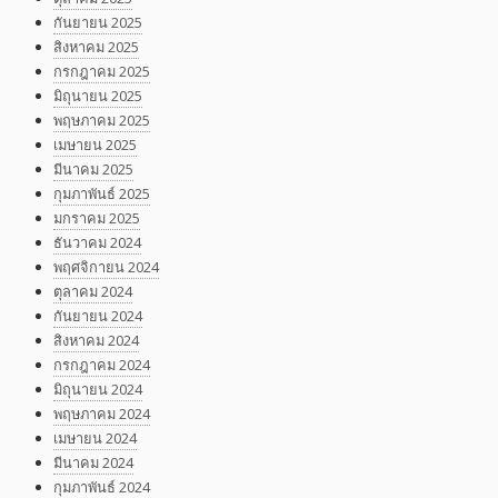
กันยายน 2025
สิงหาคม 2025
กรกฎาคม 2025
มิถุนายน 2025
พฤษภาคม 2025
เมษายน 2025
มีนาคม 2025
กุมภาพันธ์ 2025
มกราคม 2025
ธันวาคม 2024
พฤศจิกายน 2024
ตุลาคม 2024
กันยายน 2024
สิงหาคม 2024
กรกฎาคม 2024
มิถุนายน 2024
พฤษภาคม 2024
เมษายน 2024
มีนาคม 2024
กุมภาพันธ์ 2024