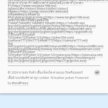
{บาคาร่า|บาคาร่า168|บาคาร่าออนไลน์|บาคาร่า|บาคา
ร่า|https://www.sexyauto168.xyz}
{slotxo24hr|slotxo|slotxo|slotxo|slotxo|
สล็อตxo|https://www.slotxo24hr.website}
{สล็อตทดลอง|สล็อตเว็บ
ตรง|slotpg|slotpg|slotpg|https://www.tangtem168.asia}
{คลิปโป๊|หนังโป๊ไทย|ดูหนังโป๊}
{1xbet|1xbetth|1xbetth|1xbetth|https://1xbetth.vip}
{pg slot|pgslot|pgslot|pgslot|funny18|https://funny18.asia}
{kiss918|kiss918|kiss918|allbet24|https://allbet24hr.win}
{pg slot|pgslot|pgslot|pgslot|pgslotth|https://pgslotth.io}
{โจ๊กเกอร์123|joker
123|joker123|joker123|https://joker356.com}
{samurai777|slot777|สล็อต777|https://samurai777.net}
{pg
slot|pgslot|pgslot|pgslot88|tokyoslot88|https://tokyoslot88.com}
{betway|pgslotbetway|betway slot|https://betwayvietnam.com}
{โจ๊กเกอร์123|joker
123|joker123|joker123|joker123|jokerasia|https://jokerasia.net}
{pg slot|pgslot|pgslot|pgslotmoodeng|https://moodeng.in}
{pg slot|pgslot|pgslot|gogoslot|https://gogoslot.asia}
© 2026 ขายส่ง รับทำ เสื้อแจ็คเก็ต ตามแบบ รับพรีออเดอร์
UP
เสื้อผ้าแบรด์แท้ราคาถูก soldier 76 leather jacket.
Powered
by
WordPress
.