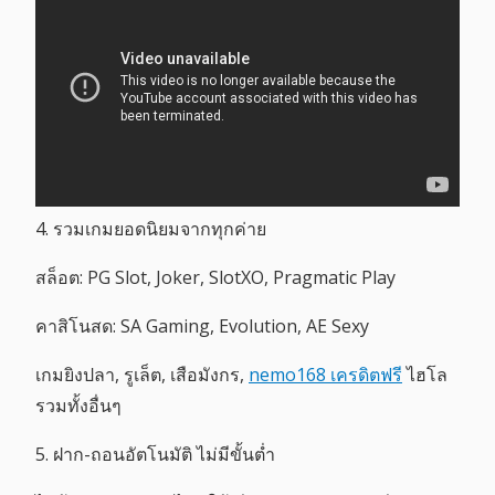
4. รวมเกมยอดนิยมจากทุกค่าย
สล็อต: PG Slot, Joker, SlotXO, Pragmatic Play
คาสิโนสด: SA Gaming, Evolution, AE Sexy
เกมยิงปลา, รูเล็ต, เสือมังกร,
nemo168 เครดิตฟรี
ไฮโล
รวมทั้งอื่นๆ
5. ฝาก-ถอนอัตโนมัติ ไม่มีขั้นต่ำ