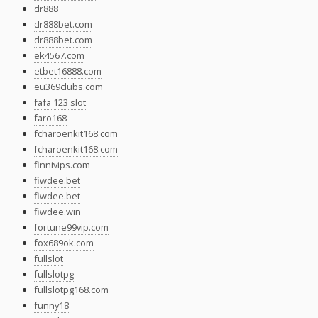
dr888
dr888bet.com
dr888bet.com
ek4567.com
etbet16888.com
eu369clubs.com
fafa 123 slot
faro168
fcharoenkit168.com
fcharoenkit168.com
finnivips.com
fiwdee.bet
fiwdee.bet
fiwdee.win
fortune99vip.com
fox689ok.com
fullslot
fullslotpg
fullslotpg168.com
funny18