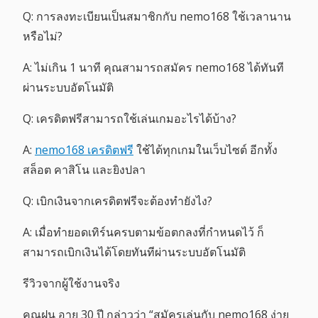
Q: การลงทะเบียนเป็นสมาชิกกับ nemo168 ใช้เวลานาน
หรือไม่?
A: ไม่เกิน 1 นาที คุณสามารถสมัคร nemo168 ได้ทันที
ผ่านระบบอัตโนมัติ
Q: เครดิตฟรีสามารถใช้เล่นเกมอะไรได้บ้าง?
A:
nemo168 เครดิตฟรี
ใช้ได้ทุกเกมในเว็บไซต์ อีกทั้ง
สล็อต คาสิโน และยิงปลา
Q: เบิกเงินจากเครดิตฟรีจะต้องทำยังไง?
A: เมื่อทำยอดเทิร์นครบตามข้อตกลงที่กำหนดไว้ ก็
สามารถเบิกเงินได้โดยทันทีผ่านระบบอัตโนมัติ
รีวิวจากผู้ใช้งานจริง
คุณฝน อายุ 30 ปี กล่าวว่า “สมัครเล่นกับ nemo168 ง่าย