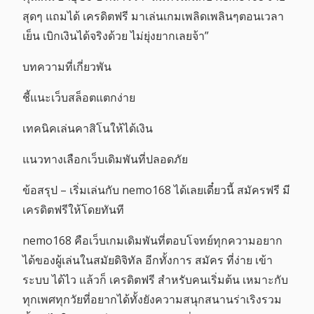
สุดๆ แถมได้ เครดิตฟรี มาเล่นเกมเพลิดเพลินๆตอนเวลา
เย็น เบิกเงินได้จริงด้วย ไม่ยุ่งยากเลยจ้า”
บทความที่เกี่ยวพัน
ชี้แนะเว็บสล็อตแตกง่าย
เทคนิคเล่นคาสิโนให้ได้เงิน
แนวทางเลือกเว็บเดิมพันที่ปลอดภัย
ข้อสรุป – เริ่มเล่นกับ nemo168 ได้เลยเดี๋ยวนี้ สมัครฟรี มี
เครดิตฟรีให้โดยทันที
nemo168 คือเว็บเกมเดิมพันที่ตอบโจทย์ทุกความอยาก
ได้ของผู้เล่นในสมัยดิจิทัล อีกทั้งการ สมัคร ที่ง่าย เข้า
ระบบ ได้ไว แล้วก็ เครดิตฟรี สำหรับคนเริ่มต้น เหมาะกับ
ทุกเพศทุกวัยที่อยากได้ทั้งยังความสนุกสนานร่าเริงรวม