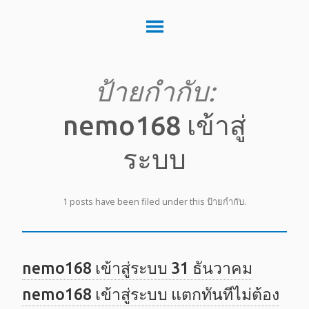
ป้ายกำกับ:
nemo168 เข้าสู่
ระบบ
1 posts have been filed under this ป้ายกำกับ.
nemo168 เข้าสู่ระบบ 31 ธันวาคม
nemo168 เข้าสู่ระบบ แตกทันทีไม่ต้อง