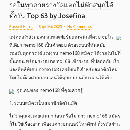
รอในทุกค่ายรางวัลแตกไม่พักสนุกได้
ทั้งวัน Top 63 by Josefina
Russell Harris
·
8 ตุลาคม 2025
·
No Comments
แม้คุณกำลังมองหาแพลตฟอร์มเกมพนันที่ครบ จบใน
ที่เดียว nemo168 เป็นคำตอบ ด้วยระบบที่ทันสมัย
รองรับทุกการใช้แรงงาน nemo168 สมัคร ได้ง่ายในไม่กี่
ขั้นตอน พร้อมระบบ nemo168 เข้าระบบ ที่ปลอดภัย เร็ว
และสิทธิพิเศษ nemo168 เครดิตฟรี สำหรับสมาชิกใหม่
โดยไม่ต้องฝากก่อน เล่นได้ทุกเกมบนเว็บ ถอนได้จริง!
จุดเด่นของ nemo168 ที่คุณควรรู้
1. ระบบสมัครเป็นสมาชิกอัตโนมัติ
ไม่ว่าคุณจะเคยเล่นมาก่อนหรือไม่ การ nemo168 สมัคร
ก็ไม่ใช่เรื่องยาก เพียงแค่กรอกเบอร์โทรศัพท์ ตั้งรหัสผ่าน