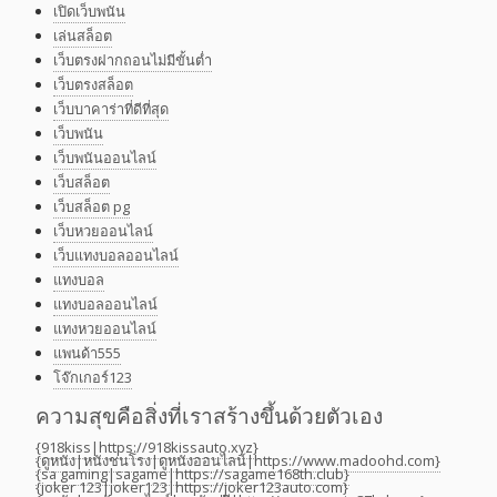
เปิดเว็บพนัน
เล่นสล็อต
เว็บตรงฝากถอนไม่มีขั้นต่ำ
เว็บตรงสล็อต
เว็บบาคาร่าที่ดีที่สุด
เว็บพนัน
เว็บพนันออนไลน์
เว็บสล็อต
เว็บสล็อต pg
เว็บหวยออนไลน์
เว็บแทงบอลออนไลน์
แทงบอล
แทงบอลออนไลน์
แทงหวยออนไลน์
แพนด้า555
โจ๊กเกอร์123
ความสุขคือสิ่งที่เราสร้างขึ้นด้วยตัวเอง
{918kiss|https://918kissauto.xyz}
{ดูหนัง|หนังชนโรง|ดูหนังออนไลน์|https://www.madoohd.com}
{sa gaming|sagame|https://sagame168th.club}
{joker 123|joker123|https://joker123auto.com}