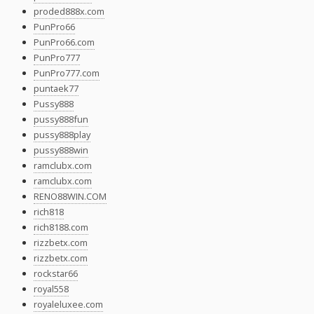
proded888x.com
PunPro66
PunPro66.com
PunPro777
PunPro777.com
puntaek77
Pussy888
pussy888fun
pussy888play
pussy888win
ramclubx.com
ramclubx.com
RENO88WIN.COM
rich818
rich8188.com
rizzbetx.com
rizzbetx.com
rockstar66
royal558
royaleluxee.com