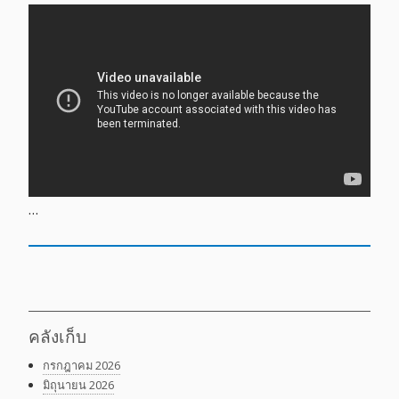
…
คลังเก็บ
กรกฎาคม 2026
มิถุนายน 2026