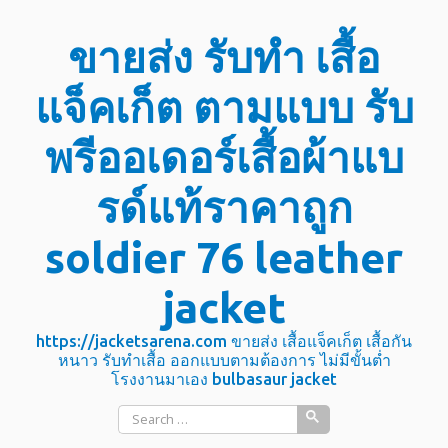
Skip
ขายส่ง รับทำ เสื้อ
to
content
แจ็คเก็ต ตามแบบ รับ
พรีออเดอร์เสื้อผ้าแบ
รด์แท้ราคาถูก
soldier 76 leather
jacket
https://jacketsarena.com ขายส่ง เสื้อแจ็คเก็ต เสื้อกัน
หนาว รับทำเสื้อ ออกแบบตามต้องการ ไม่มีขั้นต่ำ
โรงงานมาเอง bulbasaur jacket
Search
for: