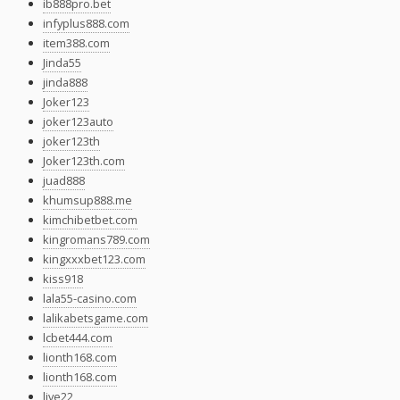
ib888pro.bet
infyplus888.com
item388.com
Jinda55
jinda888
Joker123
joker123auto
joker123th
Joker123th.com
juad888
khumsup888.me
kimchibetbet.com
kingromans789.com
kingxxxbet123.com
kiss918
lala55-casino.com
lalikabetsgame.com
lcbet444.com
lionth168.com
lionth168.com
live22