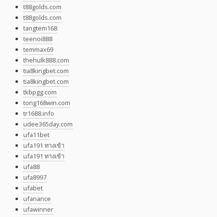
t88golds.com
t88golds.com
tangtem168
teenoi888
temmax69
thehulk888.com
tia8kingbet.com
tia8kingbet.com
tkbpgg.com
tong168win.com
tr1688.info
udee365day.com
ufa11bet
ufa191 ทางเข้า
ufa191 ทางเข้า
ufa88
ufa8997
ufabet
ufanance
ufawinner