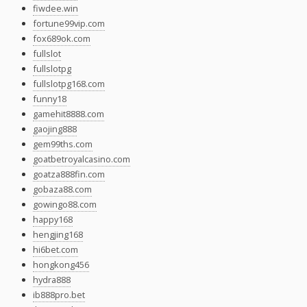
fiwdee.win
fortune99vip.com
fox689ok.com
fullslot
fullslotpg
fullslotpg168.com
funny18
gamehit8888.com
gaojing888
gem99ths.com
goatbetroyalcasino.com
goatza888fin.com
gobaza88.com
gowingo88.com
happy168
hengjing168
hi6bet.com
hongkong456
hydra888
ib888pro.bet