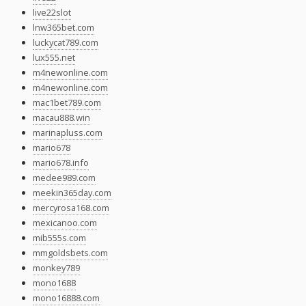
live22slot
lnw365bet.com
luckycat789.com
lux555.net
m4newonline.com
m4newonline.com
mac1bet789.com
macau888.win
marinapluss.com
mario678
mario678.info
medee989.com
meekin365day.com
mercyrosa168.com
mexicanoo.com
mib555s.com
mmgoldsbets.com
monkey789
mono1688
mono16888.com