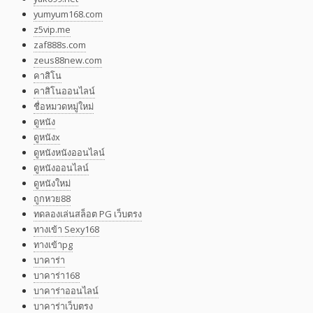
yumyum168.com
z5vip.me
zaf888s.com
zeus88new.com
คาสิโน
คาสิโนออนไลน์
ชื่อหมวดหมู่ใหม่
ดูหนัง
ดูหนังx
ดูหนังหนังออนไลน์
ดูหนังออนไลน์
ดูหนังใหม่
ถูกหวย88
ทดลองเล่นสล็อต PG เว็บตรง
ทางเข้า Sexy168
ทางเข้าpg
บาคาร่า
บาคาร่า168
บาคาร่าออนไลน์
บาคาร่าเว็บตรง