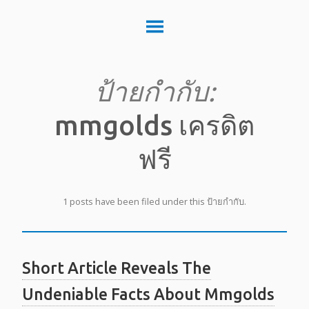
ป้ายกำกับ:
mmgolds เครดิต
ฟรี
1 posts have been filed under this ป้ายกำกับ.
Short Article Reveals The
Undeniable Facts About Mmgolds