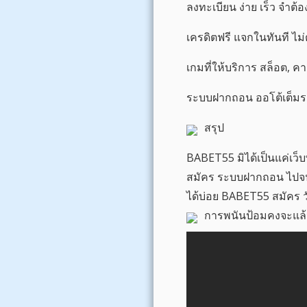
ลงทะเบียน ง่าย เร็ว จำต
เครดิตฟรี แจกในทันที ไม่ต
เกมที่ให้บริการ สล็อต, 
ระบบฝากถอน ออโต้เต็มร
สรุป
BABET55 มิได้เป็นแค่เว็บ
สมัคร ระบบฝากถอน ไปจนกร
ได้บ่อย BABET55 สมัคร วัน
การพนันป้อมคงจะแล้วก