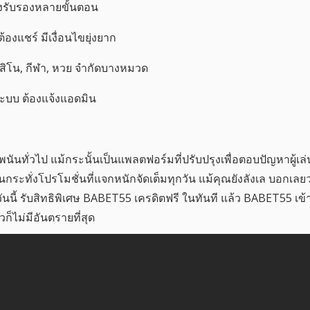
้องรับรองหลายขั้นตอน
้องแชร์ มีเงื่อนไขยุ่งยาก
คาสิโน, กีฬา, หวย จำกัดบางหมวด
ะบบ ต้องแจ้งแอดมิน
พนันทั่วไป แม้กระนั้นเป็นแพลตฟอร์มที่ปรับปรุงเพื่อตอบปัญหาผู้เล
ะทั่งโปรโมชั่นที่แจกหนักจัดเต็มทุกวัน แม้คุณยังลังเล บอกเลยว
นี้ รับสิทธิพิเศษ BABET55 เครดิตฟรี ในทันที แล้ว BABET55 เข้าสู่
็ไม่มีอันตรายที่สุด