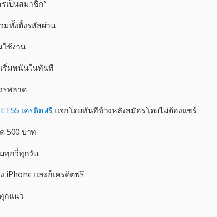
รเป็นสมาชิก”
ทั้งตั้งรหัสผ่าน
่มใช้งาน
เริ่มพนันในทันที
มควรพลาด
ET55 เครดิตฟรี
แจกโดยทันทีข้างหลังสมัครโดยไม่ต้องแชร์
ุด 500 บาท
ทุกวี่ทุกวัน
อง iPhone และก็เครดิตฟรี
บทุกแนว