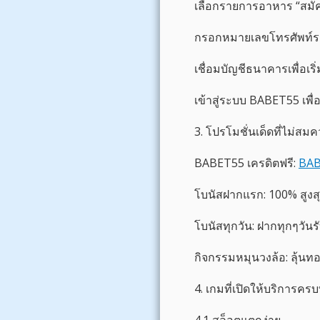
เลือกรายการอาหาร “สมัค
กรอกหมายเลขโทรศัพท์รวม
เชื่อมบัญชีธนาคารเพื่อเริ
เข้าสู่ระบบ BABET55 เพื่อ
3. โปรโมชั่นเด็ดที่ไม่ส
BABET55 เครดิตฟรี:
BAB
โบนัสฝากแรก: 100% สูงส
โบนัสทุกวัน: ฝากทุกๆวันรับ
กิจกรรมหมุนวงล้อ: ลุ้นท
4. เกมที่เปิดให้บริการคร