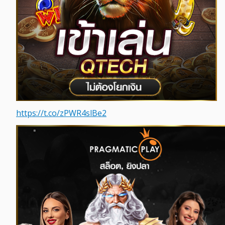
https://t.co/zPWR4slBe2