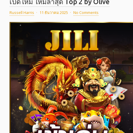
เปิดใหม่ ใหม่ล่าสุด Top 2 by Olive
Russell Harris
·
11 ธันวาคม 2025
·
No Comments