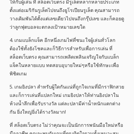
ให้กับผู้เล่น ที่ สล็อตเว็บตรง มีรูเล็ตหลากหลายประเภท
ตั้งแต่อเมริกันรูเล็ตไปจนถึงยูโรเปียนรูเล็ต คุณสามารถ
วางเดิมพันได้ตั้งแต่เลขเดียวไปจนถึงกรุ๊ปเลข และก็คอยดู
ว่าลูกฟุตบอลจะตกลงเป้าหมายเลขใด
4. เกมแบล็กแจ็ค อีกหนึ่งเกมไพ่ที่ชนะใจผู้เล่นทั่วโลก
ต้องใช้ทั้งยังโชคและก็วิธีการสำหรับเพื่อการเล่น ที่
สล็อตเว็บตรง คุณสามารถเพลิดเพลินเจริญใจกับแบล็ก
แจ็คในหลายแบบ ทดสอบอุบายใหม่ๆหรือใช้ทักษะเพื่อ
พิชิตเกม
5. เกมยิงปลา สำหรับผู้ใดกันแน่ที่ถูกใจเกมที่มีกราฟิกสวย
และก็การเล่นที่แปลกใหม่ เกมยิงปลาให้ท่านยิงปลาใน
ห้วงน้ำลึกเพื่อรับรางวัล แต่ละปลามีค่าน้ำหนักแตกต่าง
กัน ยิ่งใหญ่ยิ่งได้รางวัลมาก!
ที่ สล็อตเว็บตรง ไม่ว่าคุณจะเป็นนักการพนันมือใหม่หรือ
มืออาชีพ คุณจะพบกับเกมที่ตรงจิตใจรวมทั้งเหมาะสม