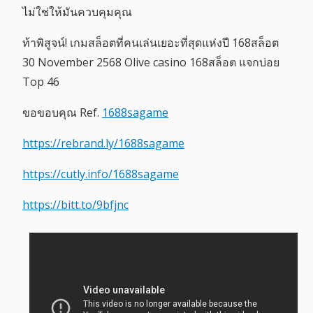
ไม่ใช่ให้มันควบคุมคุณ
ท้าพิสูจน์! เกมสล็อตที่คนเล่นเยอะที่สุดแห่งปี 168สล็อต
30 November 2568 Olive casino 168สล็อต แจกบ่อย
Top 46
ขอขอบคุณ Ref.
1688sagame
https://rebrand.ly/1688sagame
https://cutly.info/1688sagame
https://bitt.to/9bfjnc