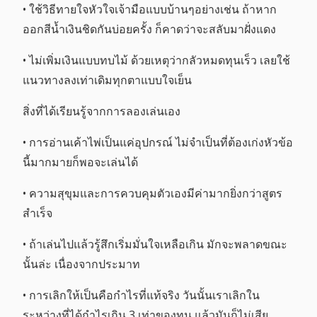
• ใช้วิธีทายใจหัวใจเจ้ามือแบบบ้านๆอย่างเช่น ถ้าหาก
ออกสีน้ำเงินชิดกันบ่อยครั้ง ก็คาดว่าจะสลับมาฝั่งแดง
• ไม่เพิ่มเงินแบบทบไม้ ด้วยเหตุว่ากลัวหมดทุนเร็ว เลยใช้
แนวทางลงเท่าเดิมทุกตาแบบใจเย็น
สิ่งที่ได้เรียนรู้จากการลองเล่นเอง
• การอ่านเค้าไพ่เป็นแค่อุปกรณ์ ไม่จำเป็นที่ต้องเก่งหัวข้อ
นี้มากมายก็พอจะเล่นได้
• ความสุขุมและการควบคุมตัวเองมีค่ามากยิ่งกว่าสูตร
สำเร็จ
• ถ้าเล่นไปแล้วรู้สึกเริ่มมั่นใจเหลือเกิน มักจะพลาดขณะ
นั้นล่ะ เนื่องจากประมาท
• การเลิกให้เป็นคือกำไรที่แท้จริง วันนั้นเราเลิกใน
ระหว่างที่ได้กำไรเกิน 3 เท่าของทุน แล้วมันก็ไม่เสีย