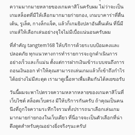
ความมากมายหลายของเกมคาสิโนครับผม ไม่ว่าจะเป็น
เกมสล็อตที่มีให้เลือกมากมายก่ายกอง, เกมบาคาร่าที่ตื่น
เต้น, รูเล็ต, กางล็กแจ็ค, แล้วก็เกมยิงปลาอันตื่นเต้น ที่นี่มี
เกมส์ให้เลือกเล่นอย่างจุใจไม่มีเบื่อแน่นอนครับผม
ที่สำคัญ tangtem168 ให้บริการด้วยระบบป้อมคงและ
ปลอดภัย ทุกแนวทางการทำรายการจะถูกดำเนินการ
อย่างเร็วและก็แม่น ตั้งแต่การฝากเงินเข้าระบบจนถึงการ
ถอนเงินออก ทำให้คุณสามารถเล่นเกมแล้วก็เข้าถึงกำไร
ได้อย่างไม่มีสะดุด เรามาดูเนื้อหาเพื่มเติมกันได้ลเยขอรับ
วันนี้ผมจะพาไปตรวจความหลากหลายของเกมคาสิโนที่
เว็บไซต์ สล็อตเว็บตรง มีให้บริการกันครับ ถ้าคุณเป็นคน
นึงที่ถูกใจความระทึกใจรวมทั้งปรารถนาเลือกเล่นเกม
มากมายก่ายกองในเว็บเดียว ที่นี่อาจจะเป็นตัวเลือกที่น่า
ดึงดูดสำหรับคุณอย่างยิ่งจริงๆนะครับ!