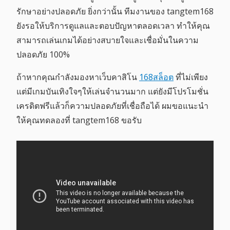
รักษาอย่างปลอดภัย ยิ่งกว่านั้น ทีมงานของ tangtem168
ยังรอให้บริการดูแลและตอบปัญหาตลอดเวลา ทำให้คุณ
สามารถเล่นเกมได้อย่างสบายใจและเชื่อมั่นในความ
ปลอดภัย 100%
ถ้าหากคุณกำลังมองหาเว็บคาสิโน
168สล็อต
ที่ไม่เพียง
แต่มีเกมบันเทิงใจๆให้เล่นจำนวนมาก แต่ยังมีโปรโมชั่น
เครดิตฟรีแล้วก็ความปลอดภัยที่เชื่อถือได้ ผมขอแนะนำ
ให้คุณทดลองที่ tangtem168 ขอรับ