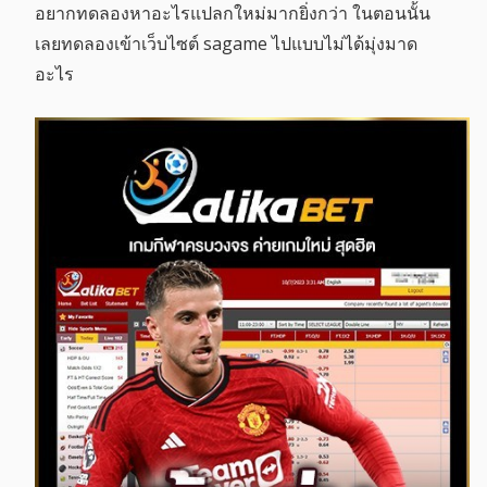
อยากทดลองหาอะไรแปลกใหม่มากยิ่งกว่า ในตอนนั้น
เลยทดลองเข้าเว็บไซต์ sagame ไปแบบไม่ได้มุ่งมาด
อะไร