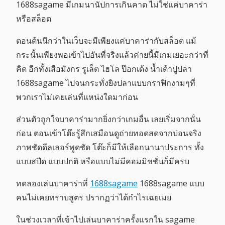
1688sagame มีเกมนานัปการเกินคาด ไม่ใช่แค่บาคาร่า
หรือสล็อต
ตอนต้นนึกว่าในเว็บจะมีเพียงแค่บาคาร่ากับสล็อต แม้
กระนั้นเพียงพอเข้าไปอันที่จริงแล้วค่ายนี้มีเกมเยอะกว่าที่
คิด อีกทั้งเสือมังกร รูเล็ต ไฮโล ป๊อกเด้ง น้ำเต้าปูปลา
1688sagame ไปจนกระทั่งยิงปลาแบบกราฟิกงามๆที่
พวกเราไม่เคยเล่นที่แหน่งใดมาก่อน
ส่วนตัวถูกใจบาคาร่ามากยิ่งกว่าเกมอื่น เลยเริ่มจากนั่น
ก่อน ตอนเข้าโต๊ะรู้สึกเสมือนดูถ่ายทอดสดจากบ่อนจริง
ภาพชัดดีลเลอร์พูดชัด โต๊ะก็มีให้เลือกนานาประการ ทั้ง
แบบสปีด แบบปกติ หรือแบบไม่มีคอมมิชชั่นก็มีครบ
ทดลองเล่นบาคาร่าที่
1688sagame
1688sagame แบบ
คนไม่เคยทราบสูตร ปรากฏว่าได้กำไรเฉยเมย
ในช่วงเวลาที่เข้าไปเล่นบาคาร่าครั้งแรกใน sagame