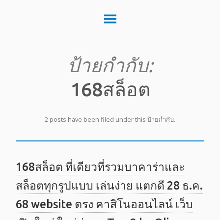
ป้ายกำกับ:
168สล็อต
2 posts have been filed under this ป้ายกำกับ.
168สล็อต ที่เดียวที่รวมบาคาร่าและ
สล็อตทุกรูปแบบ เล่นง่าย แตกดี 28 ธ.ค.
68 website ตรง คาสิโนออนไลน์ เว็บ