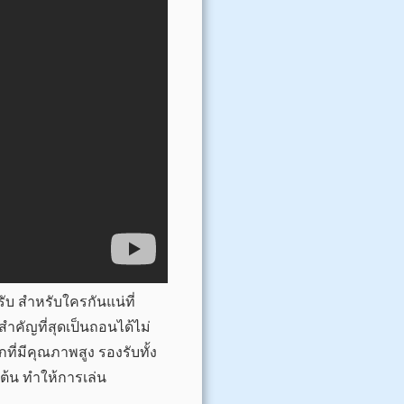
รับ สำหรับใครกันแน่ที่
สำคัญที่สุดเป็นถอนได้ไม่
ี่มีคุณภาพสูง รองรับทั้ง
นเต้น ทำให้การเล่น