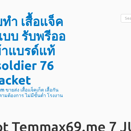
Searc
บทำ เสื้อแจ็ค
for:
แบบ รับพรีออ
ผ้าแบรด์แท้
soldier 76
jacket
ขายส่ง เสื้อแจ็คเก็ต เสื้อกัน
ามต้องการ ไม่มีขั้นต่ำ โรงงาน
ot Temmax69.me 7 J