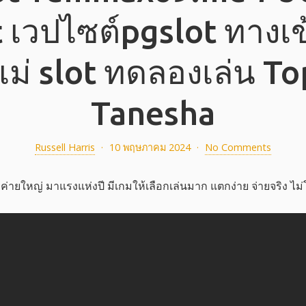
 เวปไซต์pgslot ทางเข
แม่ slot ทดลองเล่น To
Tanesha
Russell Harris
·
10 พฤษภาคม 2024
·
No Comments
่ายใหญ่ มาแรงแห่งปี มีเกมให้เลือกเล่นมาก แตกง่าย จ่ายจริง ไม่