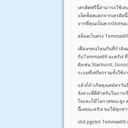
เครดิตฟรีนี้สามารถใช้เล
แจ็คพ็อตแตกจากเครดิตนี้โ
จากที่คุณเป็นพวกSlotขอ
สล็อตเว็บตรง Temmax69 ที
เพื่อนๆคนไหนกันที่กำลัง
กับTemmax69 นะครับ! ที่น
ดังเช่น Starburst, Gonz
ระบบที่เสถียรรวมทั้งใช้ง
แล้วก็ถ้าเกิดคุณสมัครวันน
จังหวะที่ดีสำหรับในการเ
ใจและก็มีโอกาสชนะสูง ลอง
นี้เลยนะครับ! ขอให้ทุกท
slot pgslot Temmax69.