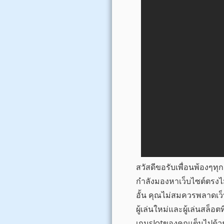
สวัสดีขอรับเพื่อนพ้องๆทุ
กำลังมองหาเว็บไซต์ตรงไม่
อั้น คุณไม่สมควรพลาดเว็บ
ผู้เล่นใหม่และผู้เล่นสล็อ
เกมslotของคุณเต็มไปด้วย