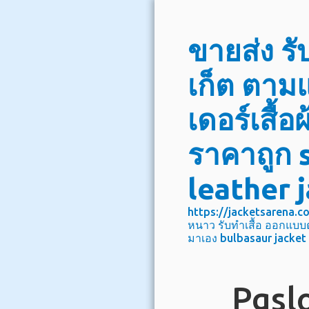
Skip
ขายส่ง รั
to
content
เก็ต ตาม
เดอร์เสื้อ
ราคาถูก 
leather 
https://jacketsarena.com 
หนาว รับทำเสื้อ ออกแบบต
มาเอง bulbasaur jacket
Pgsl