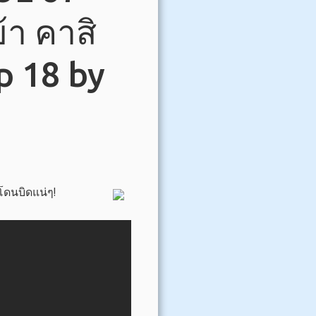
้า คาสิ
p 18 by
โดนบิดแน่ๆ!