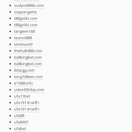
sudyod888s.com
suppergame
t88golds.com
t88golds.com
tangtem168
teenoi888
temmax69
thehulk888.com
tia8kingbet.com
tia8kingbet.com
tkbpgg.com
tong168win.com
tr1688.info
udee365day.com
ufa11bet
ufa191 ทางเข้า
ufa191 ทางเข้า
ufa88
ufa8997
ufabet