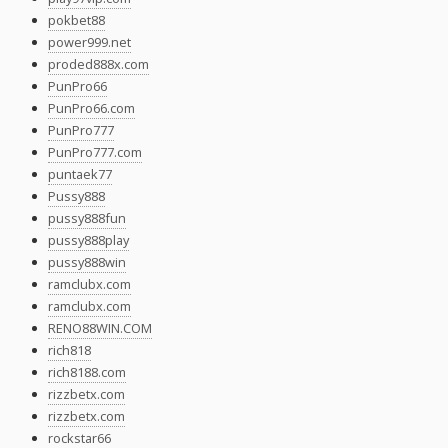
pokbet88
power999.net
proded888x.com
PunPro66
PunPro66.com
PunPro777
PunPro777.com
puntaek77
Pussy888
pussy888fun
pussy888play
pussy888win
ramclubx.com
ramclubx.com
RENO88WIN.COM
rich818
rich8188.com
rizzbetx.com
rizzbetx.com
rockstar66