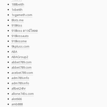
188betth
1xbetth
1xgameth.com
8lots.me
918Kiss
918kiss ดาวน์โหลด
918kissauto
918kissme
9kpluss.com
ABA
ABAGroup2
abbet789.com
abbet789.com
acebet789.com
adm789.info
adm789.info
allbet24hr
allone745s.com
alot666
amb888