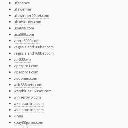
ufanance
ufawinner
ufawinner99bet.com
uk369clubs.com
usa899.com
usa899.com
veera6999.com
vegasisland168bet.com
vegasisland168bet.com
ver888.vip
viperpro1.com
viperpro1.com
visdomm.com
wdc888bets.com
westbluez168bet.com
winherovip.com
wkslotonline.com
wkslotonline.com
xin88
xpay88game.com