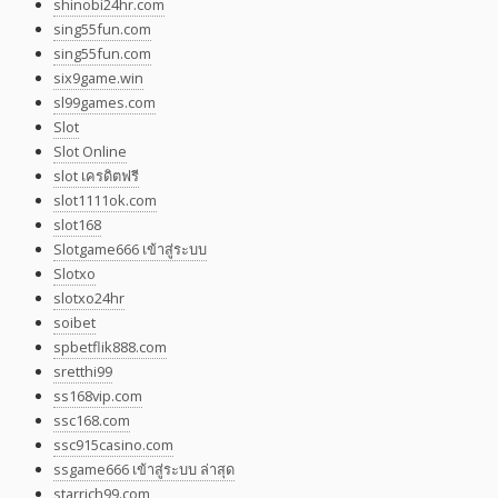
shinobi24hr.com
sing55fun.com
sing55fun.com
six9game.win
sl99games.com
Slot
Slot Online
slot เครดิตฟรี
slot1111ok.com
slot168
Slotgame666 เข้าสู่ระบบ
Slotxo
slotxo24hr
soibet
spbetflik888.com
sretthi99
ss168vip.com
ssc168.com
ssc915casino.com
ssgame666 เข้าสู่ระบบ ล่าสุด
starrich99.com