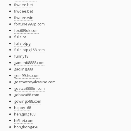
fiwdee.bet
fiwdee.bet
fiwdee.win
fortune99vip.com
fox689ok.com
fullslot
fullslotpg
fullslotpg168.com
funny18
gamehit8888.com
gaojing888
gem99ths.com
goatbetroyalcasino.com
goatza888fin.com
gobaza88.com
gowingo88.com
happy168
hengjing168
hi6bet.com
hongkong456