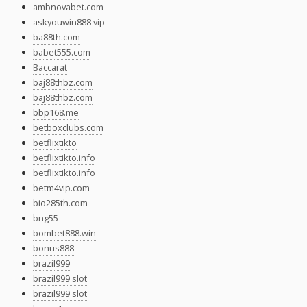
ambnovabet.com
askyouwin888 vip
ba88th.com
babet555.com
Baccarat
baj88thbz.com
baj88thbz.com
bbp168.me
betboxclubs.com
betflixtikto
betflixtikto.info
betflixtikto.info
betm4vip.com
bio285th.com
bng55
bombet888.win
bonus888
brazil999
brazil999 slot
brazil999 slot