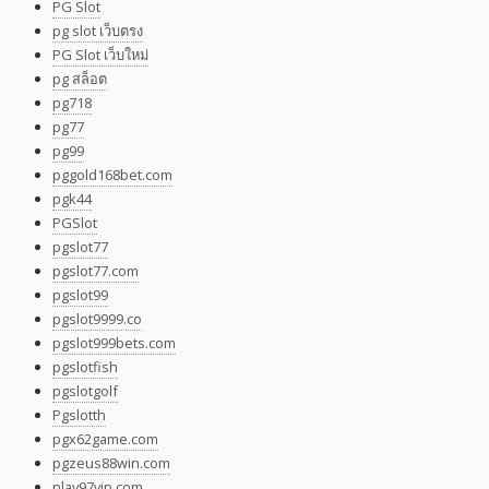
PG Slot
pg slot เว็บตรง
PG Slot เว็บใหม่
pg สล็อต
pg718
pg77
pg99
pggold168bet.com
pgk44
PGSlot
pgslot77
pgslot77.com
pgslot99
pgslot9999.co
pgslot999bets.com
pgslotfish
pgslotgolf
Pgslotth
pgx62game.com
pgzeus88win.com
play97vip.com