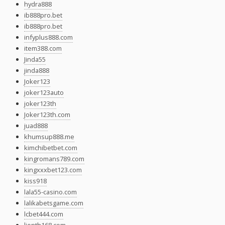
hydra888
ib888pro.bet
ib888pro.bet
infyplus888.com
item388.com
Jinda55
jinda888
Joker123
joker123auto
joker123th
Joker123th.com
juad888
khumsup888.me
kimchibetbet.com
kingromans789.com
kingxxxbet123.com
kiss918
lala55-casino.com
lalikabetsgame.com
lcbet444.com