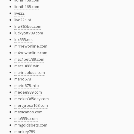
lionth168.com
lionth168.com
live22
live22slot
lnw365bet.com
luckycat789.com
lux555.net
m4newonline.com
m4newonline.com
mac1bet789.com
macau888.win
marinapluss.com
mario678
mario678.info
medee989.com
meekin365day.com
mercyrosa168.com
mexicanoo.com
mib555s.com
mmgoldsbets.com
monkey789