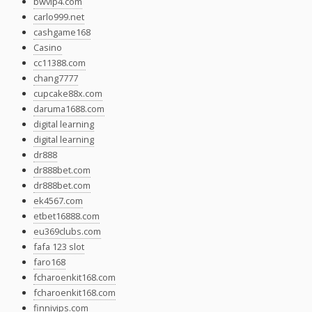
bwvip4.com
carlo999.net
cashgame168
Casino
cc11388.com
chang7777
cupcake88x.com
daruma1688.com
digital learning
digital learning
dr888
dr888bet.com
dr888bet.com
ek4567.com
etbet16888.com
eu369clubs.com
fafa 123 slot
faro168
fcharoenkit168.com
fcharoenkit168.com
finnivips.com