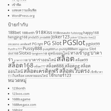
เข้าฟีด
แสดงความเห็นฟีด
WordPress.org
ป้ายกำกับ
918Kiss
188bet
happy168
188betth
918kissauto
fullslotpg
Joker123
hengjing168
jinda55
jinda888
joker123auto
live22
PGSlot
PG Slot
PG
pgslot99
okcasino เครดิตฟรี
Pg99
Pussy888
Slot
pussy888win
PunPro777
pussy888fun
sagame
บาคา
Slotxo
ทางเข้าpg
ดูหนังออนไลน์
slot168
tangtem168
สล็อต
ร่า
บาคาร่าออนไลน์
สล็อต99
บาคาร่า168
สล็อต168
สล็อต888
สล็อตpg
สล็อต
สล็อต777
สล็อตเครดิตฟรี
สล็อตเว็บตรง
ออนไลน์
เซ็กซี่บาคา
โจ๊กเกอร์123
เว็บสล็อต
แทงหวยออนไลน์
ร่า
หมวดหมู่
123lionth
123xos.com
1688sagame
1688vegasx.com
168slot