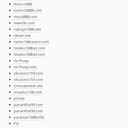
mono1688
mono16888.com
moza888.com
mwin9s.com
nakoya1688.site
nbwin.me
nemo168casino.com
niseko168bet.com
niseko168bet.com
no1huay
no1huay.com
okcasino159.com
okcasino159.com
onesiamclub.site
onoplus168.com
p2vvip
pananthai99.com
pananthai99.com
paramax1688.info
PG