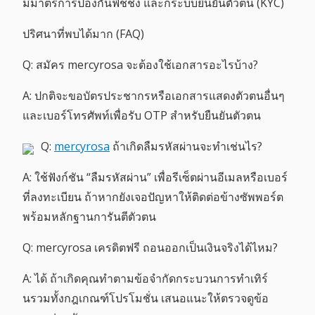
มีมาตรการป้องกันฟิชชิ่ง และก็ระบบยืนยันตัวตน (KYC)
ปริศนาที่พบได้มาก (FAQ)
Q: สมัคร mercyrosa จะต้องใช้เอกสารอะไรบ้าง?
A: ปกติจะขอบัตรประชากรหรือเอกสารแสดงตัวตนอื่นๆ
และเบอร์โทรศัพท์เพื่อรับ OTP สำหรับยืนยันตัวตน
Q:
mercyrosa
ถ้าเกิดลืมรหัสผ่านจะทำเช่นไร?
A: ใช้ฟังก์ชัน “ลืมรหัสผ่าน” เพื่อรีเซ็ตผ่านอีเมลหรือเบอร์
ที่ลงทะเบียน ถ้าหากยังเจอปัญหาให้ติดต่อข้างซัพพอร์ต
พร้อมหลักฐานการันตีตัวตน
Q: mercyrosa เครดิตฟรี ถอนออกเป็นเงินจริงได้ไหม?
A: ได้ ถ้าเกิดคุณทำตามข้อจำกัดกระบวนการทำเทิร์
นรวมทั้งกฎเกณฑ์โปรโมชั่น เสนอแนะให้ตรวจดูข้อ