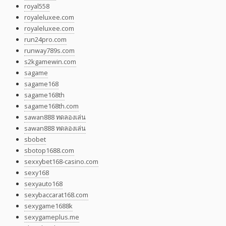
royal558
royaleluxee.com
royaleluxee.com
run24pro.com
runway789s.com
s2kgamewin.com
sagame
sagame168
sagame168th
sagame168th.com
sawan888 ทดลองเล่น
sawan888 ทดลองเล่น
sbobet
sbotop1688.com
sexxybet168-casino.com
sexy168
sexyauto168
sexybaccarat168.com
sexygame1688k
sexygameplus.me