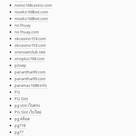
nemo168casino.com
niseko168bet.com
niseko168bet.com
no1huay
no1huay.com
okcasino159.com
okcasino159.com
onesiamclub.site
onoplus168.com
p2vvip
pananthai99.com
pananthai99.com
paramax1688.info
PG
PG Slot
pg slot เว็บตรง
PG Slot เว็บใหม่
pg สล็อต
pg718
pg77