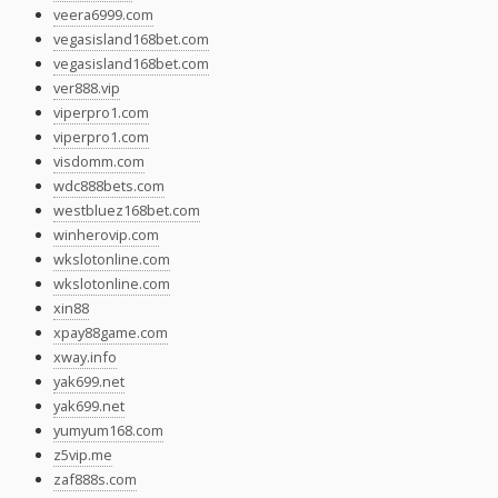
veera6999.com
vegasisland168bet.com
vegasisland168bet.com
ver888.vip
viperpro1.com
viperpro1.com
visdomm.com
wdc888bets.com
westbluez168bet.com
winherovip.com
wkslotonline.com
wkslotonline.com
xin88
xpay88game.com
xway.info
yak699.net
yak699.net
yumyum168.com
z5vip.me
zaf888s.com