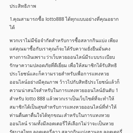
ประสิทธิภาพ
1.คุณสามารถซื้อ lotto888 ได้ทุกแบบอย่างที่คุณอยาก
ได้
พวกเราไม่มีข้อจำกัดสำหรับการซื้อสลากกินแบ่ง เพียง
แค่คุณมาซื้อกับเราคุณก็จะได้รับความยั่งยืนมั่นคง
ทางการเงินเพราะว่าเว็บหวยออนไลน์มีระบบระเบียบ
รักษาความปลอดภัยที่ดีเยี่ยม เพื่อให้สมาชิกได้รับสิทธิ
ประโยชน์และก็ความรวยสำหรับเพื่อการแทงหวย
ออนไลน์อย่างมีคุณภาพ ว้าวไปกับสิทธิประโยชน์แล้วก็
ความน่าสนใจสำหรับในการแทงหวยออนไลน์อันดับ 1
สำหรับ lotto 888 แล้วพวกเราเป็นเว็บไซต์ที่จะทำให้
สมาชิกได้เป็นสุขสำหรับการแทงหวยออนไลน์ที่ทำให้
ท่านตื่นตาตื่นใจได้ทุกขณะสำหรับในการแทงหวย
ออนไลน์ รวมทั้งมีลอตเตอรี่ให้เลือกไม่ว่าจะเป็นหวย
รัฐบาลไทย ลอตเตอรี่ลาว สลากกินแบ่งฮานอย ลอตเตอรี่