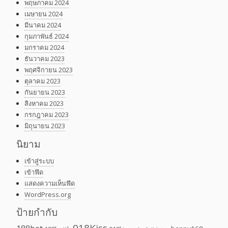
พฤษภาคม 2024
เมษายน 2024
มีนาคม 2024
กุมภาพันธ์ 2024
มกราคม 2024
ธันวาคม 2023
พฤศจิกายน 2023
ตุลาคม 2023
กันยายน 2023
สิงหาคม 2023
กรกฎาคม 2023
มิถุนายน 2023
นิยาม
เข้าสู่ระบบ
เข้าฟีด
แสดงความเห็นฟีด
WordPress.org
ป้ายกำกับ