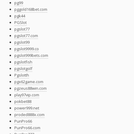
pg99
pggold168bet.com
pgk44
PGSlot
pgslot77
pgslot77.com
pgslot99
pgslot9999.co
pgslot999bets.com
pgslotfish
pgslotgolf
Pgslotth
pgx62game.com
pgzeus88win.com
play97vip.com
pokbet88
power999.net
proded888x.com
PunPro66
PunPro66.com