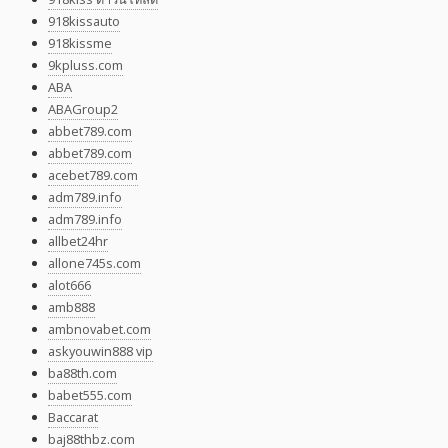
918kissauto
918kissme
9kpluss.com
ABA
ABAGroup2
abbet789.com
abbet789.com
acebet789.com
adm789.info
adm789.info
allbet24hr
allone745s.com
alot666
amb888
ambnovabet.com
askyouwin888 vip
ba88th.com
babet555.com
Baccarat
baj88thbz.com