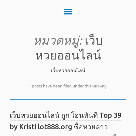
หมวดหมู่:
เว็บ
หวยออนไลน์
เว็บหวยออนไลน์
1 posts have been filed under this หมวดหมู่.
เว็บหวยออนไลน์ ถูก โอนทันที Top 39
by Kristi lot888.org ซื้อหวยลาว