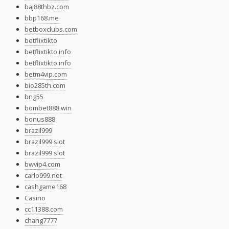
baj88thbz.com
bbp168.me
betboxclubs.com
betflixtikto
betflixtikto.info
betflixtikto.info
betm4vip.com
bio285th.com
bng55
bombet888.win
bonus888
brazil999
brazil999 slot
brazil999 slot
bwvip4.com
carlo999.net
cashgame168
Casino
cc11388.com
chang7777