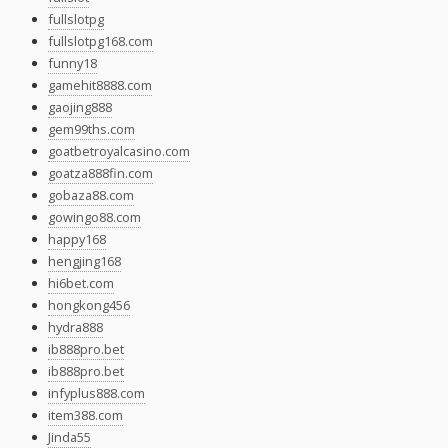
fullslotpg
fullslotpg168.com
funny18
gamehit8888.com
gaojing888
gem99ths.com
goatbetroyalcasino.com
goatza888fin.com
gobaza88.com
gowingo88.com
happy168
hengjing168
hi6bet.com
hongkong456
hydra888
ib888pro.bet
ib888pro.bet
infyplus888.com
item388.com
Jinda55