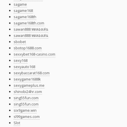
sagame
sagame168
sagame168th
sagame168th.com
sawan888 ทดลองเล่น
sawan888 ทดลองเล่น
sbobet
sbotop1688.com
sexxybet168-casino.com
sexy168
sexyauto168
sexybaccarat168.com
sexygame1688k
sexygameplus.me
shinobi24hr.com
sing55fun.com
sing55fun.com
six9game.win
sl99games.com
Slot