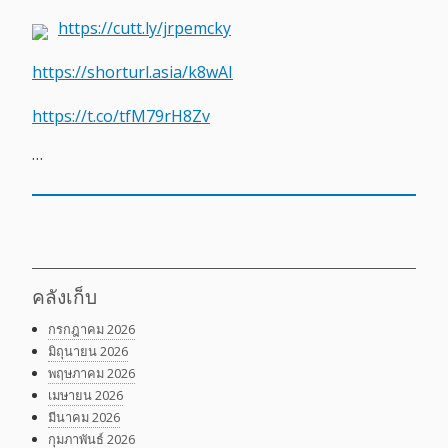
https://cutt.ly/jrpemcky
https://shorturl.asia/k8wAI
https://t.co/tfM79rH8Zv
…
คลังเก็บ
กรกฎาคม 2026
มิถุนายน 2026
พฤษภาคม 2026
เมษายน 2026
มีนาคม 2026
กุมภาพันธ์ 2026