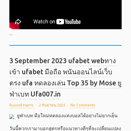
…
3 September 2023 ufabet webทาง
เข้า ufabet มือถือ พนันออนไลน์เว็บ
ตรง ufa ทดลองเล่น Top 35 by Mose ยู
ฟ่าเบท Ufa007.in
Russell Harris
·
2 กันยายน 2023
·
No Comments
ยูฟ่าเบท มือใหม่ทดลองแทงบอลได้อย่างไม่ยากเย็น
วันนี้พวกเรามาบอกสูตรหรือแนวทางดีๆที่จะเปลี่ยนแปลง