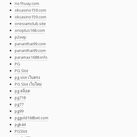
no1huay.com
okcasino159.com
okcasino159.com
onesiamclub.site
onoplus168.com
p2vvip
pananthai99.com
pananthai99.com
paramax1688.info
PG
PG Slot
pg slot เว็บตรง
PG Slot เว็บใหม่
pg สล็อต
pg718
pg77
pg99
pggold168bet.com
pgk44
PGSlot