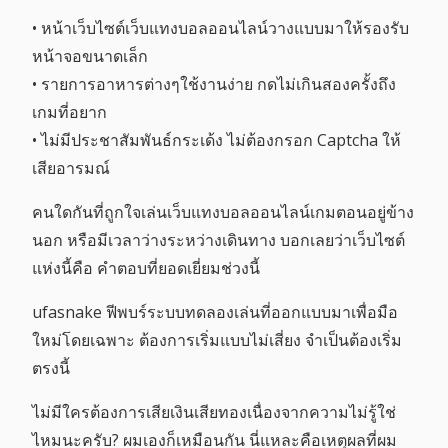
• หน้าเว็บไซต์เว็บแทงบอลออนไลน์วางแบบมาให้รองรับ
หน้าจอขนาดเล็ก
• รายการอาหารต่างๆใช้งานง่าย กดไม่เกินสองครั้งถึง
เกมที่อยาก
• ไม่มีประชาสัมพันธ์กระเด้ง ไม่ต้องกรอก Captcha ให้
เสียอารมณ์
คนใดกันที่ถูกใจเล่นเว็บแทงบอลออนไลน์เกมตอนอยู่ข้าง
นอก หรือมีเวลาว่างระหว่างเดินทาง บอกเลยว่าเว็บไซต์
แห่งนี้คือ คำตอบที่ยอดเยี่ยมช่วงนี้
ufasnake ฟีพบร์ระบบทดลองเล่นที่ออกแบบมาเพื่อมือ
ใหม่โดยเฉพาะ ต้องการเริ่มแบบไม่เสี่ยง จำเป็นต้องเริ่ม
ตรงนี้
ไม่มีใครต้องการเสียเงินเสียทองเนื่องจากความไม่รู้ใช่
ไหมนะครับ? ผมเองก็เหมือนกัน นี่แหละคือเหตุผลที่ผม