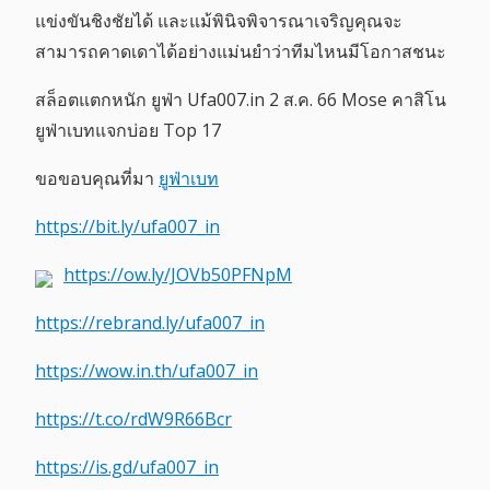
แข่งขันชิงชัยได้ และแม้พินิจพิจารณาเจริญคุณจะ
สามารถคาดเดาได้อย่างแม่นยำว่าทีมไหนมีโอกาสชนะ
สล็อตแตกหนัก ยูฟ่า Ufa007.in 2 ส.ค. 66 Mose คาสิโน
ยูฟ่าเบทแจกบ่อย Top 17
ขอขอบคุณที่มา
ยูฟ่าเบท
https://bit.ly/ufa007_in
https://ow.ly/JOVb50PFNpM
https://rebrand.ly/ufa007_in
https://wow.in.th/ufa007_in
https://t.co/rdW9R66Bcr
https://is.gd/ufa007_in