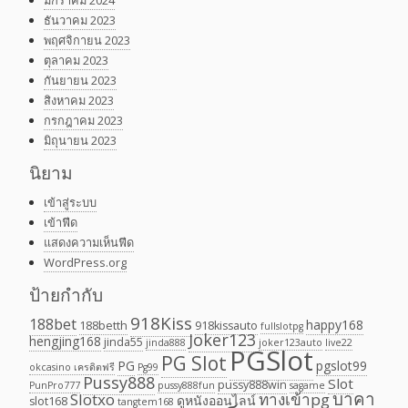
มกราคม 2024
ธันวาคม 2023
พฤศจิกายน 2023
ตุลาคม 2023
กันยายน 2023
สิงหาคม 2023
กรกฎาคม 2023
มิถุนายน 2023
นิยาม
เข้าสู่ระบบ
เข้าฟีด
แสดงความเห็นฟีด
WordPress.org
ป้ายกำกับ
918Kiss
188bet
happy168
188betth
918kissauto
fullslotpg
Joker123
hengjing168
jinda55
jinda888
joker123auto
live22
PGSlot
PG Slot
PG
pgslot99
okcasino เครดิตฟรี
Pg99
Pussy888
Slot
pussy888win
PunPro777
pussy888fun
sagame
บาคา
Slotxo
ทางเข้าpg
ดูหนังออนไลน์
slot168
tangtem168