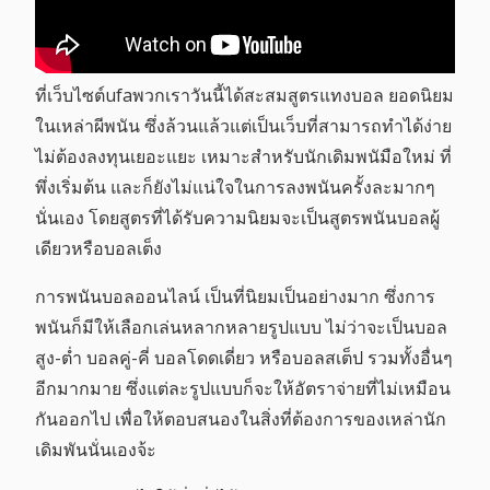
ที่เว็บไซต์ufaพวกเราวันนี้ได้สะสมสูตรแทงบอล ยอดนิยม
ในเหล่าผีพนัน ซึ่งล้วนแล้วแต่เป็นเว็บที่สามารถทำได้ง่าย
ไม่ต้องลงทุนเยอะแยะ เหมาะสำหรับนักเดิมพนัมือใหม่ ที่
พึ่งเริ่มต้น และก็ยังไม่แน่ใจในการลงพนันครั้งละมากๆ
นั่นเอง โดยสูตรที่ได้รับความนิยมจะเป็นสูตรพนันบอลผู้
เดียวหรือบอลเต็ง
การพนันบอลออนไลน์ เป็นที่นิยมเป็นอย่างมาก ซึ่งการ
พนันก็มีให้เลือกเล่นหลากหลายรูปแบบ ไม่ว่าจะเป็นบอล
สูง-ต่ำ บอลคู่-คี่ บอลโดดเดี่ยว หรือบอลสเต็ป รวมทั้งอื่นๆ
อีกมากมาย ซึ่งแต่ละรูปแบบก็จะให้อัตราจ่ายที่ไม่เหมือน
กันออกไป เพื่อให้ตอบสนองในสิ่งที่ต้องการของเหล่านัก
เดิมพันนั่นเองจ้ะ