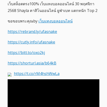
เว็บสล็อตตรง100% เว็บแทงบอลออนไลน์ 30 พฤศจิกา
2568 Shayla คาสิโนออนไลน์ ยูฟ่าเบท แตกหนัก Top 2
ขอขอบพระคุณby
เว็บแทงบอลออนไลน์
https://rebrand.ly/ufasnake
https://cutly.info/ufasnake
https://bitt.to/oxo2kj
https://shorturl.asia/b64kB
https://t.co/rM4hshWwLa