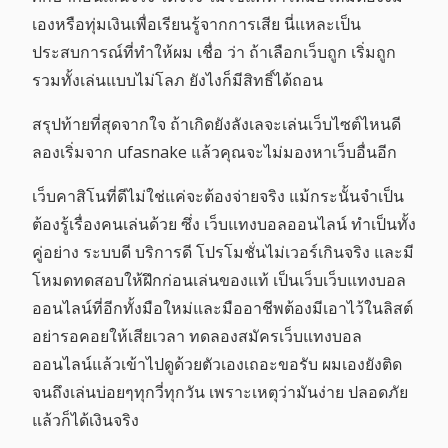
เองหรือทุ่มเงินเพื่อเรียนรู้จากการเสีย นี่แหละเป็น
ประสบการณ์ที่ทำให้ผม เชื่อ ว่า ถ้าเลือกเว็บถูก เริ่มถูก
รวมทั้งเล่นแบบไม่โลภ ยังไงก็มีสิทธิ์ได้ถอน
สรุปท้ายที่สุดจากใจ ถ้าเกิดยังลังเลจะเล่นเว็บไซต์ไหนดี
ลองเริ่มจาก ufasnake แล้วคุณจะไม่มองหาเว็บอื่นอีก
เว็บคาสิโนที่ดีไม่ใช่แค่จะต้องจ่ายจริง แม้กระนั้นจำเป็น
ต้องรู้เรื่องคนเล่นด้วย ซึ่ง เว็บแทงบอลออนไลน์ ทำเป็นทั้ง
คู่อย่าง ระบบดี บริการดี โปรโมชั่นไม่เวอร์เกินจริง และมี
โหมดทดสอบให้ฝึกก่อนเล่นของแท้ เป็นเว็บเว็บแทงบอล
ออนไลน์ที่อีกทั้งมือใหม่และมืออาชีพต้องมีเอาไว้ในลิสต์
อย่ารอคอยให้เสียเวลา ทดลองสมัครเว็บแทงบอล
ออนไลน์แล้วเข้าไปดูด้วยตัวเองเถอะขอรับ ผมเองยังติด
จนถึงเล่นบ่อยๆทุกวี่ทุกวัน เพราะเหตุว่ามันง่าย ปลอดภัย
แล้วก็ได้เงินจริง