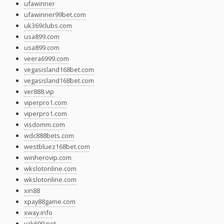
ufawinner
ufawinner99bet.com
uk369clubs.com
usa899.com
usa899.com
veera6999.com
vegasisland168bet.com
vegasisland168bet.com
ver888.vip
viperpro1.com
viperpro1.com
visdomm.com
wdc888bets.com
westbluez168bet.com
winherovip.com
wkslotonline.com
wkslotonline.com
xin88
xpay88game.com
xway.info
yak699.net