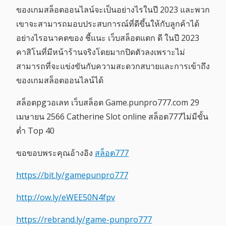
ของเกมสล็อตออนไลน์จะเป็นอย่างไรในปี 2023 และพวก
เขาจะสามารถมอบประสบการณ์ที่ดีขึ้นให้กับลูกค้าได้
อย่างไรอนาคตของ ชี้แนะ เว็บสล็อตแตก ดี ในปี 2023
คาสิโนที่มีหน้าร้านจริงโดยมากปิดตัวลงเพราะไม่
สามารถที่จะแข่งขันกับความสะดวกสบายและการเข้าถึง
ของเกมสล็อตออนไลน์ได้
สล็อตpgวอเลท เว็บสล็อต Game.punpro777.com 29
เมษายน 2566 Catherine Slot online สล็อต777ไม่มีขั้น
ต่ำ Top 40
ขอขอบพระคุณอ้างอิง
สล็อต777
https://bit.ly/gamepunpro777
http://ow.ly/eWEE50N4fpv
https://rebrand.ly/game-punpro777