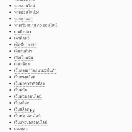
หวยออนไลน์
หวยออนไลน์24
หวยฮานอย
หวยเวียดนาม vip ออนไลน์
เกมยิงปลา
เครดิตฟรี
เซ็กซี่บาคาร่า
เดิมพันกีฬา
เปิดเว็บพนัน
เล่นสล็อต
เว็บตรงฝากถอนไม่มีขั้นต่ำ
เว็บตรงสล็อต
เว็บบาคาร่าที่ดีที่สุด
เว็บพนัน
เว็บพนันออนไลน์
เว็บสล็อต
เว็บสล็อต pg
เว็บหวยออนไลน์
เว็บแทงบอลออนไลน์
แทงบอล