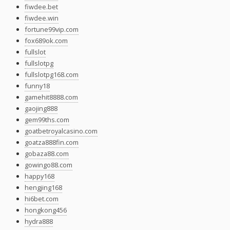
fiwdee.bet
fiwdee.win
fortune99vip.com
fox689ok.com
fullslot
fullslotpg
fullslotpg168.com
funny18
gamehit8888.com
gaojing888
gem99ths.com
goatbetroyalcasino.com
goatza888fin.com
gobaza88.com
gowingo88.com
happy168
hengjing168
hi6bet.com
hongkong456
hydra888