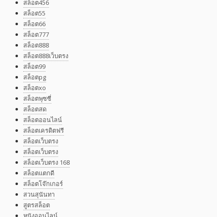
สล็อต456
สล็อต55
สล็อต66
สล็อต777
สล็อต888
สล็อต888เว็บตรง
สล็อต99
สล็อตpg
สล็อตxo
สล็อตพุซซี่
สล็อตสด
สล็อตออนไลน์
สล็อตเครดิตฟรี
สล็อตเว็บตรง
สล็อตเว็บตรง
สล็อตเว็บตรง 168
สล็อตแตกดี
สล็อตโจ๊กเกอร์
สวนสุนันทา
สูตรสล็อต
หนังออนไลน์