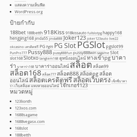
แสดงความเห็นฟีด
WordPress.org
ป้ายกำกับ
918Kiss
188bet
happy168
188betth
918kissauto
fullslotpg
Joker123
hengjing168
jinda55
jinda888
joker123auto
live22
PGSlot
PG Slot
PG
pgslot99
okcasino เครดิตฟรี
Pg99
Pussy888
Slot
pussy888win
PunPro777
pussy888fun
sagame
บาคา
Slotxo
ทางเข้าpg
ดูหนังออนไลน์
slot168
tangtem168
สล็อต
ร่า
บาคาร่าออนไลน์
สล็อต99
บาคาร่า168
สล็อต168
สล็อต888
สล็อตpg
สล็อต
สล็อต777
สล็อตเครดิตฟรี
สล็อตเว็บตรง
ออนไลน์
เซ็กซี่บาคา
โจ๊กเกอร์123
เว็บสล็อต
แทงหวยออนไลน์
ร่า
หมวดหมู่
123lionth
123xos.com
1688sagame
1688vegasx.com
168slot
188betth