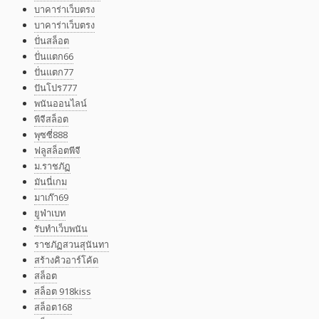
บาคาร่าเว็บตรง
บาคาร่าเว็บตรง
ปั่นสล็อต
ปั่นแตก66
ปั่นแตก77
ปันโปร777
พนันออนไลน์
พีจีสล็อต
พุซซี่888
ฟลูสล็อตพีจี
ม.ราชภัฏ
มันนี่เกม
มาเก๊า69
ยูฟ่าเบท
รับทำเว็บพนัน
ราชภัฏสวนสุนันทา
สร้างคิวอาร์โค้ด
สล็อต
สล็อต 918kiss
สล็อต168