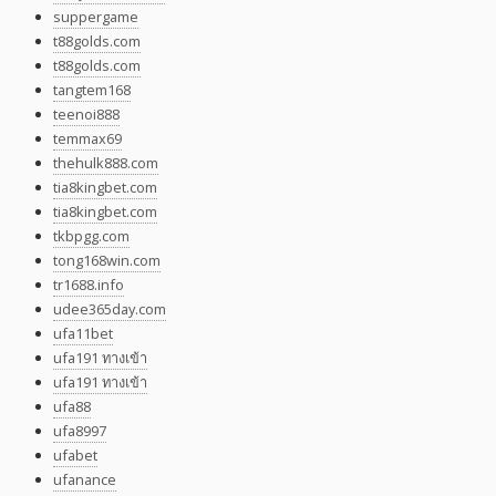
suppergame
t88golds.com
t88golds.com
tangtem168
teenoi888
temmax69
thehulk888.com
tia8kingbet.com
tia8kingbet.com
tkbpgg.com
tong168win.com
tr1688.info
udee365day.com
ufa11bet
ufa191 ทางเข้า
ufa191 ทางเข้า
ufa88
ufa8997
ufabet
ufanance