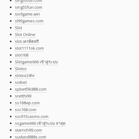
sing55fun.com
sing55fun.com
six9game.win
sl99games.com
Slot
Slot Online
slot เครดิตฟรี
slot1111ok.com
slot168
Slotgame666 เข้าสู่ระบบ
Slotxo
slotxo24hr
soibet
spbetflik888.com
sretthi99
ss168vip.com
ssc168.com
ssc915casino.com
ssgame666 เข้าสู่ระบบ ล่าสุด
starrich99.com
sudyod888s.com