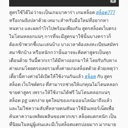
สูตรใช้ได้ไม่ว่าจะเป็นเกมบาคาร่า เกมสล็อต
สล็อต777
หรือเกมยิงปลาด้วย เหมาะสำหรับมือใหม่ที่อยากหา
หนทาง และผลกำไรไปพร้อมเพียงกัน สูตรสล็อตเว็บตรง
ไม่โดนหลอกแน่ๆ การที่จะมีสูตรมาใช้นั้นบางคราวก็
ต้องเข้าพวกชี้แนะเล่นบ้าง บางเวลาต้องลงทะเบียนสมัคร
สมาชิกบ้าง หรือหนักกว่านั้นอาจจะคิดค่าสูตรเป็นทุก
เดือนด้วย วันนี้พวกเราได้มีทางออกมาให้ โดยรับกับทาง
ค่ายเกมโดยตรงเลยรวมทั้งค่ายเกมสล็อตด้วย ด้วยเหตุว่า
เดี๋ยวนี้ทางค่ายได้เปิดให้ใช้งานกันแล้ว
สล็อต
กับ สูตร
สล็อต เว็บไซต์ตรง ที่สามารถช่วยให้แก่คุณไม่โดนหลอก
ขายค่าสูตร เพราะให้ใช้งานได้ฟรี ไม่โดนหลอกแน่ๆ
สล็อต pg แตกง่าย ยุคใหม่ของเกมออนไลน์มาถึงแล้ว
และไม่ใช่ความลับที่หลายคนหันมาใช้อินเทอร์เน็ตเพื่อ
ค้นหาความเพลิดเพลินของพวกเขา สล็อตแตกหนัก เป็น
ที่นิยมในหมู่ผู้เล่นและมีเว็บสล็อตแตกบ่อยมาก มากมาย