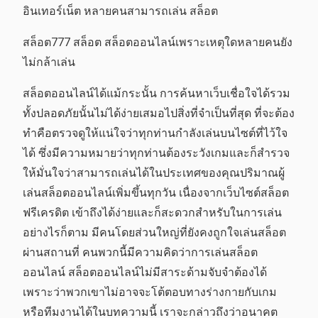
อินเทอร์เน็ต หลายคนสามารถเล่น สล็อต
สล็อต777 สล็อต สล็อตออนไลน์เพราะเหตุใดหลายคนยัง
ไม่กล้าเล่น
สล็อตออนไลน์ได้แม้กระนั้น การค้นหาเว็บเชื่อใจได้รวม
ทั้งปลอดภัยนั้นไม่ได้ง่ายเสมอไปสิ่งที่จำเป็นที่สุด ที่จะต้อง
ทำคือตรวจดูให้แน่ใจว่าทุกท่านกำลังเล่นบนไซต์ที่ไว้ใจ
ได้ ซึ่งมีความหมายว่าทุกท่านต้องระวังเกมและก็สำรวจ
ให้มั่นใจว่าสามารถเล่นได้ในประเทศของคุณปริมาณผู้
เล่นสล็อตออนไลน์เพิ่มขึ้นทุกวัน เนื่องจากเว็บไซต์สล็อต
ฟรีเครดิต เข้าถึงได้ง่ายและก็สะดวกสำหรับในการเล่น
อย่างไรก็ตาม มีคนโดยส่วนใหญ่ที่ยังคงถูกใจเล่นสล็อต
ผ่านสถานที่ คนพวกนี้มีความคิดว่าการเล่นสล็อต
ออนไลน์ สล็อตออนไลน์ไม่มีสาระด้ามจับจำต้องได้
เพราะว่าพวกเขาไม่อาจจะโต้ตอบทางร่างกายกับเกม
หรือทีมงานได้ในบทความนี้ เราจะกล่าวถึงว่าอนาคต