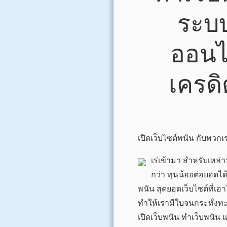
ระบบ
ออนไล
เครดิ
เปิดเว็บไซต์พนัน กับพวก
เร่เข้ามา สำหรับเหล่า
กว่า ทุนน้อยต่อยอดได้
พนัน สุดยอดเว็บไซต์ที่
ทำให้เรามีใบจนกระทั่งทะ
เปิดเว็บพนัน ทำเว็บพนัน 