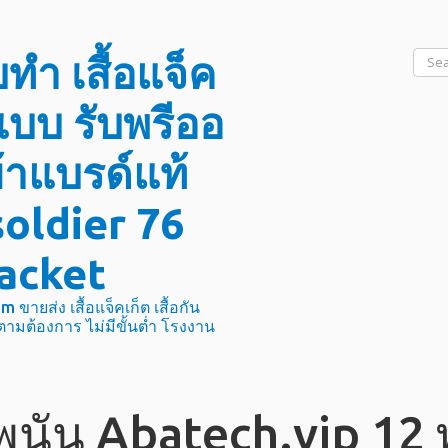
Searc
บทำ เสื้อแจ็ค
for:
แบบ รับพรีออ
ผ้าแบรด์แท้
soldier 76
jacket
ขายส่ง เสื้อแจ็คเก็ต เสื้อกัน
ามต้องการ ไม่มีขั้นต่ำ โรงงาน
พนัน Abatech.vip 12 