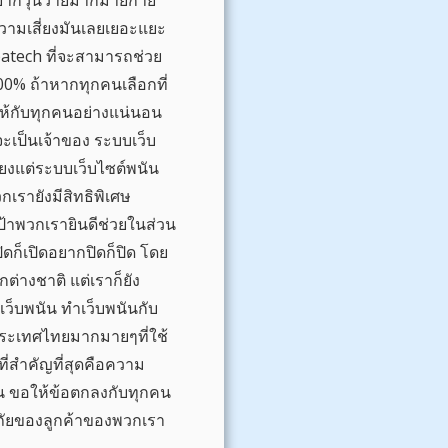
งยากวุ่นวายมากมายก่าย
ความเสี่ยงมันเลยเยอะแยะ
atech ที่จะสามารถช่วย
00% ถ้าหากทุกคนเลือกที่
ให้กับทุกคนอย่างแน่นอน
จะเป็นเจ้าของ ระบบเว็บ
พียงแต่ระบบเว็บไซต์พนัน
กเรายังมีสิทธิพิเศษ
ป้าพวกเรายินดีช่วยในส่วน
ดก็เปิดอยากปิดก็ปิด โดย
ต่างชาติ แต่เราก็ยัง
เว็บพนัน ทำเว็บพนันกับ
นประเทศไทยมากมายๆที่ใช้
ี่สำคัญที่สุดคือความ
ัน ขอให้ข้อตกลงกับทุกคน
ดภัยของลูกค้าของพวกเรา