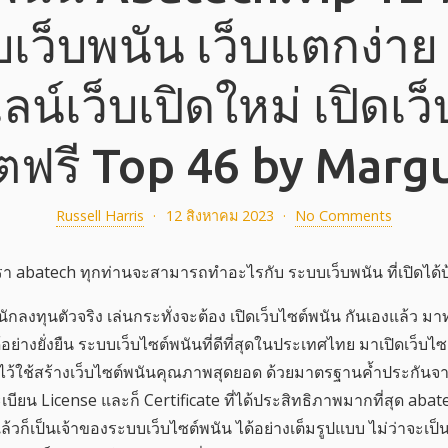
เว็บพนัน เว็บแตกง่าย
น์เว็บเปิดใหม่ เปิดเว
ตฟรี Top 46 by Marg
Russell Harris
·
12 สิงหาคม 2023
·
No Comments
เรา abatech ทุกท่านจะสามารถทำอะไรกับ ระบบเว็บพนัน ที่เปิดได้บ
นักลงทุนตัวจริง เล่นกระทั่งจะต้อง เปิดเว็บไซต์พนัน กันเองแล้ว มา
อย่างยั่งยืน ระบบเว็บไซต์พนันที่ดีที่สุดในประเทศไทย มาเปิดเว็บไซ
เอาไว้ใช้สร้างเว็บไซต์พนันคุณภาพสุดยอด ด้วยมาตรฐานค้ำประกั
เบียน License และก็ Certificate ที่ได้ประสิทธิภาพมากที่สุด a
แล้วก็เป็นเจ้าของระบบเว็บไซต์พนัน ได้อย่างเต็มรูปแบบ ไม่ว่าจะ