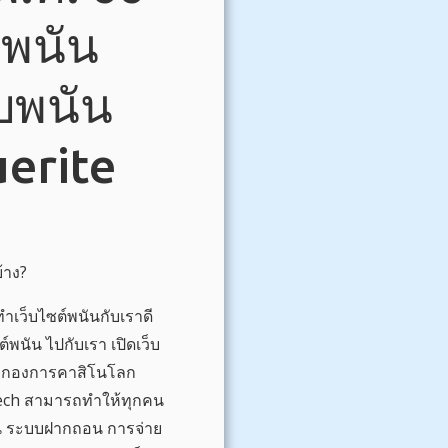
 พนัน
็บพนัน
uerite
้าง?
ทำเว็บไซต์พนันกับเราดี
ต์พนัน ไปกับเรา เปิดเว็บ
นจากองการคาสิโนโลก
batech สามารถทำให้ทุกคน
เป็น ระบบฝากถอน การจ่าย