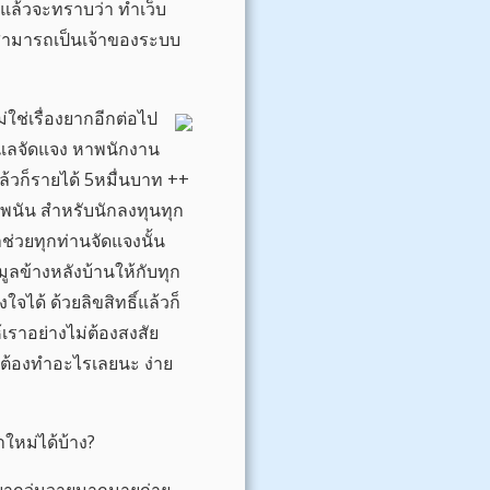
 แล้วจะทราบว่า ทำเว็บ
็สามารถเป็นเจ้าของระบบ
ใช่เรื่องยากอีกต่อไป
าดูแลจัดแจง หาพนักงาน
้วก็รายได้ 5หมื่นบาท ++
ต์พนัน สำหรับนักลงทุนทุก
ช่วยทุกท่านจัดแจงนั้น
ูลข้างหลังบ้านให้กับทุก
จได้ ด้วยลิขสิทธิ์แล้วก็
้เราอย่างไม่ต้องสงสัย
ม่ต้องทำอะไรเลยนะ ง่าย
าใหม่ได้บ้าง?