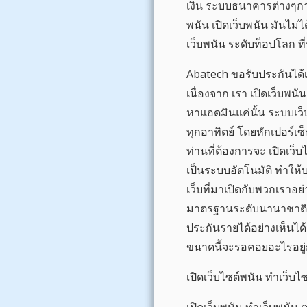
เงิน ระบบธนาคารต่างๆการ
พนัน เปิดเว็บพนัน มันไม
เว็บพนัน ระดับท็อปโลก ที่ท
Abatech ขอรับประกันได้เ
เนื่องจาก เรา เปิดเว็บพน
หาแอดมินแค่นั้น ระบบเว็
ทุกอาทิตย์ โดยหักเปอร์เซ็
ท่านที่ต้องการจะ เปิดเว็
เป็นระบบอัตโนมัติ ทำให้
เว็บที่มาเปิดกับพวกเราอย่
มาตรฐานระดับนานาชาติที่เร
ประกันรายได้อย่างเห็นได
ขนาดนี้จะรอคอยอะไรอยู่ก
เปิดเว็บไซต์พนัน ทำเว็บไ