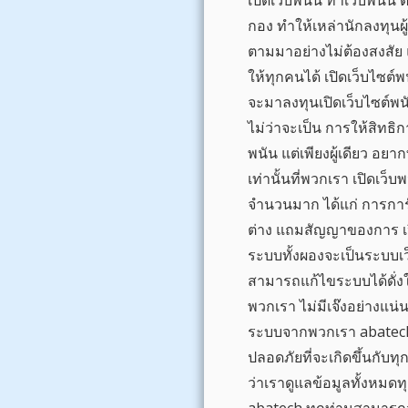
เปิดเว็บพนัน ทำเว็บพนัน
กอง ทำให้เหล่านักลงทุนผู
ตามมาอย่างไม่ต้องสงสัย
ให้ทุกคนได้ เปิดเว็บไซต์
จะมาลงทุนเปิดเว็บไซต์พน
ไม่ว่าจะเป็น การให้สิทธิ
พนัน แต่เพียงผู้เดียว อยา
เท่านั้นที่พวกเรา เปิดเว
จำนวนมาก ได้แก่ การการั
ต่าง แถมสัญญาของการ เปิด
ระบบทั้งผองจะเป็นระบบเว็บ
สามารถแก้ไขระบบได้ดั่งใ
พวกเรา ไม่มีเจ๊งอย่างแน
ระบบจากพวกเรา abatech บ
ปลอดภัยที่จะเกิดขึ้นกับ
ว่าเราดูแลข้อมูลทั้งหมด