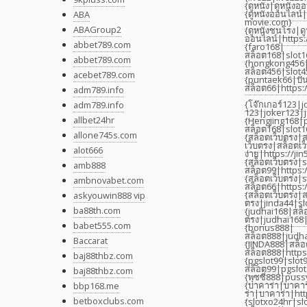
{ดูหนัง|ดูหนัง
{ดูหนังออนไลน์|
ABA
movie.com}
ABAGroup2
{ดูหนังชนโรง|ดู
ออนไลน์|https
abbet789.com
{faro168|
สล็อต168|slot1
abbet789.com
{hongkong456
สล็อต456|slot
acebet789.com
{puntaek66|ปั่
สล็อต66|https
adm789.info
{โจ๊กเกอร์123|j
adm789.info
123|joker123|j
allbet24hr
{Hengjing168|
สล็อต168|slot1
allone745s.com
{สล็อตเว็บตรง|ส
เว็บตรง|สล็อตเ
alot666
ง่าย|https://jin
{สล็อตเว็บตรง|
amb888
สล็อต99|https:/
{สล็อตเว็บตรง|
ambnovabet.com
สล็อต66|https:
{สล็อตเว็บตรง|ส
askyouwin888 vip
ตรง|jinda44|sl
ba88th.com
{judhai168|สล็
ตรง|judhai168|
babet555.com
{bonus888|
สล็อต888|judha
Baccarat
{JINDA888|สล็อ
สล็อต888|https
baj88thbz.com
{pgslot99|slot
สล็อต99|pgslot
baj88thbz.com
{พุซซี่888|pu
{บาคาร่า|บาคา
bbp168.me
ร่า|บาคาร่า|ht
betboxclubs.com
{slotxo24hr|sl