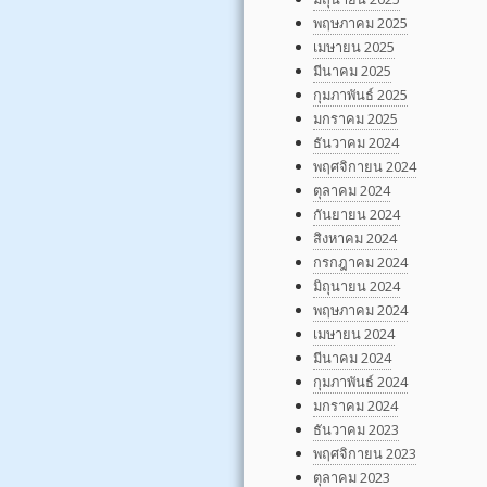
พฤษภาคม 2025
เมษายน 2025
มีนาคม 2025
กุมภาพันธ์ 2025
มกราคม 2025
ธันวาคม 2024
พฤศจิกายน 2024
ตุลาคม 2024
กันยายน 2024
สิงหาคม 2024
กรกฎาคม 2024
มิถุนายน 2024
พฤษภาคม 2024
เมษายน 2024
มีนาคม 2024
กุมภาพันธ์ 2024
มกราคม 2024
ธันวาคม 2023
พฤศจิกายน 2023
ตุลาคม 2023