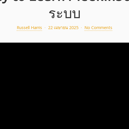
ระบบ
Russell Harris
·
22 เมษายน 2025
·
No Comments