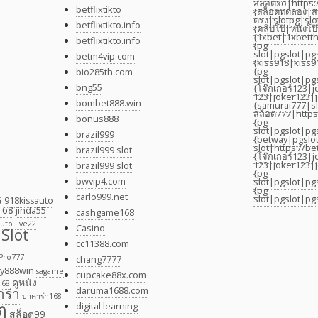
สล็อตxo|https:
betflixtikto
{สล็อตทดลอง|สล
ตรง|slotpg|slo
betflixtikto.info
{คลิปโป๊|หนังโป
{1xbet|1xbetth
betflixtikto.info
{pg
slot|pgslot|pg
betm4vip.com
{kiss918|kiss9
{pg
bio285th.com
slot|pgslot|pgs
bng55
{โจ๊กเกอร์123|j
123|joker123|j
bombet888.win
{samurai777|s
สล็อต777|https
bonus888
{pg
slot|pgslot|pg
brazil999
{betway|pgslo
slot|https://b
brazil999 slot
{โจ๊กเกอร์123|j
123|joker123|j
brazil999 slot
{pg
bwvip4.com
slot|pgslot|p
{pg
s
carlo999.net
slot|pgslot|pg
918kissauto
168
jinda55
cashgame168
auto
live22
Casino
Slot
cc11388.com
Pro777
chang7777
y888win
sagame
cupcake88x.com
ดูหนัง
168
daruma1688.com
ร่า
บาคาร่า168
ต
digital learning
สล็อต99