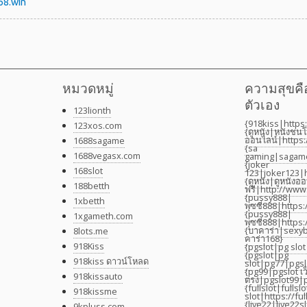
68.win
หมวดหมู่
ความสุขคือส
ตัวเอง
123lionth
{918kiss|https
123xos.com
{ดูหนัง|หนังชนโ
ออนไลน์|https
1688sagame
{sa
1688vegasx.com
gaming|sagame
{joker
168slot
123|joker123|h
{ดูหนัง|ดูหนังอ
188betth
ฟรี|http://ww
{pussy888|
1xbetth
พุซซี่888|http
{pussy888|
1xgameth.com
พุซซี่888|http
{บาคาร่า|sexy
8lots.me
คาร่า168}
918Kiss
{pgslot|pg slot
{pgslot|pg
918kiss ดาวน์โหลด
slot|pg77|pgsl
{pg99|pgslot เว
918kissauto
ตรง|pgslot99|
{fullslot|fulls
918kissme
slot|https://ful
{live22|live22sl
9kpluss.com