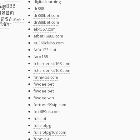
digital learning
็อต888
dr888
สล็อต
dr888bet.com
บตรง
เซ็กซี่บา
dr888bet.com
โจ๊ก
ek4567.com
etbet16888.com
eu369clubs.com
fafa 123 slot
faro168
fcharoenkit168.com
fcharoenkit168.com
finnivips.com
fiwdee.bet
fiwdee.bet
fiwdee.win
fortune99vip.com
fox689ok.com
fullslot
fullslotpg
fullslotpg168.com
funny18