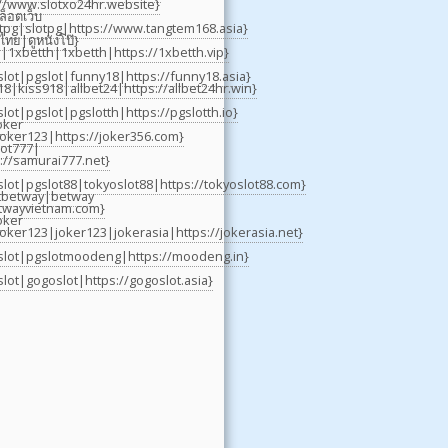
//www.slotxo24hr.website}
็อตเว็บ
tpg|slotpg|https://www.tangtem168.asia}
๊ไทย|ดูหนังโป๊}
|1xbetth|1xbetth|https://1xbetth.vip}
slot|pgslot|funny18|https://funny18.asia}
18|kiss918|allbet24|https://allbet24hr.win}
lot|pgslot|pgslotth|https://pgslotth.io}
oker
oker123|https://joker356.com}
lot777|
://samurai777.net}
slot|pgslot88|tokyoslot88|https://tokyoslot88.com}
tbetway|betway
etwayvietnam.com}
oker
oker123|joker123|jokerasia|https://jokerasia.net}
gslot|pgslotmoodeng|https://moodeng.in}
slot|gogoslot|https://gogoslot.asia}