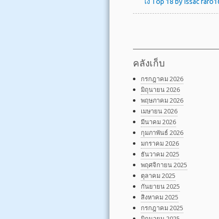
ไง Top 18 by Issac faro1
คลังเก็บ
กรกฎาคม 2026
มิถุนายน 2026
พฤษภาคม 2026
เมษายน 2026
มีนาคม 2026
กุมภาพันธ์ 2026
มกราคม 2026
ธันวาคม 2025
พฤศจิกายน 2025
ตุลาคม 2025
กันยายน 2025
สิงหาคม 2025
กรกฎาคม 2025
มิถุนายน 2025