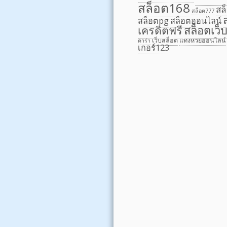
สล็อต168
สล
สล็อต777
สล็อตpg
สล็อตออนไลน์
เครดิตฟรี
สล็อตเว็
เว็บสล็อต
แทงหวยออนไลน์
คาร่า
เกอร์123