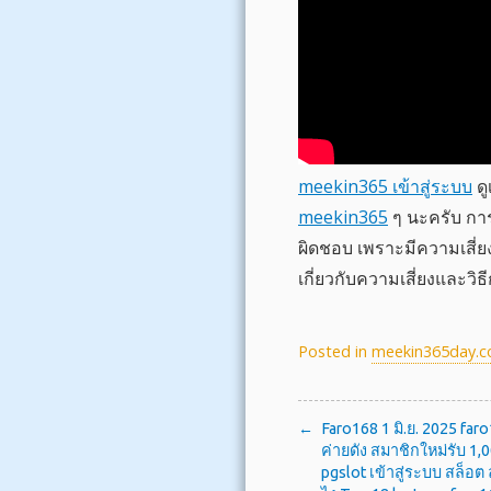
meekin365 เข้าสู่ระบบ
ดู
meekin365
ๆ นะครับ การ
ผิดชอบ เพราะมีความเสี่ยง
เกี่ยวกับความเสี่ยงและวิ
Posted in
meekin365day.
แนะแนว
Faro168 1 มิ.ย. 2025 fa
ค่ายดัง สมาชิกใหม่รับ 1
เรื่อง
pgslot เข้าสู่ระบบ สล็อต 