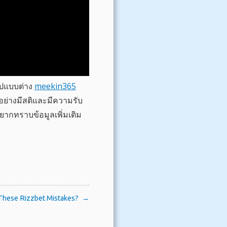
ูปแบบต่าง
meekin365
อย่างมีสติและมีความรับ
อยากทราบข้อมูลเพิ่มเติม
These Rizzbet Mistakes?