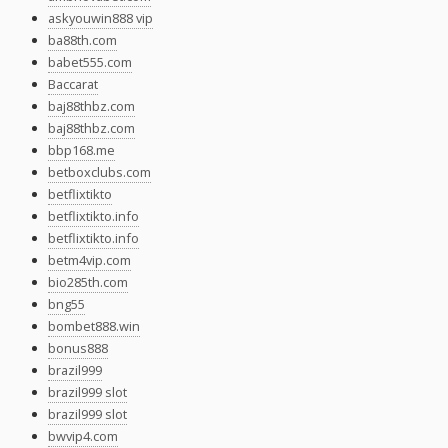
askyouwin888 vip
ba88th.com
babet555.com
Baccarat
baj88thbz.com
baj88thbz.com
bbp168.me
betboxclubs.com
betflixtikto
betflixtikto.info
betflixtikto.info
betm4vip.com
bio285th.com
bng55
bombet888.win
bonus888
brazil999
brazil999 slot
brazil999 slot
bwvip4.com