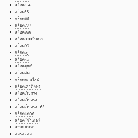
สล็อต456
สล็อต55
สล็อต66
สล็อต777
สล็อต888
สล็อต888เว็บตรง
สล็อต99
สล็อตpg
สล็อตxo
สล็อตพุซซี่
สล็อตสด
สล็อตออนไลน์
สล็อตเครดิตฟรี
สล็อตเว็บตรง
สล็อตเว็บตรง
สล็อตเว็บตรง 168
สล็อตแตกดี
สล็อตโจ๊กเกอร์
สวนสุนันทา
สูตรสล็อต