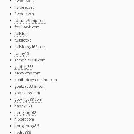
fiwdee.bet
fiwdee.bet
fiwdee.win
fortune99vip.com
fox689ok.com
fullslot
fullslotpg
fullslotpg168.com
funny18
gamehit8888.com
gaojing888
gem99ths.com
goatbetroyalcasino.com
goatza888fin.com
gobaza88.com
gowingo88.com
happy168
hengjing168
hi6bet.com
hongkong456
hydra888