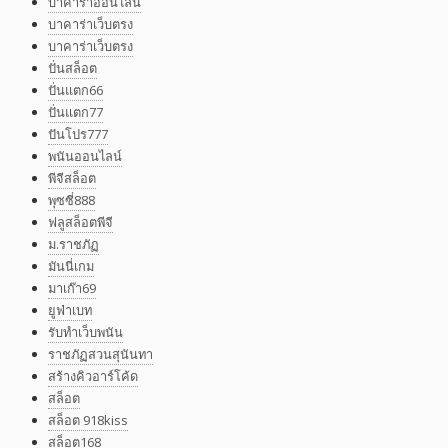
บาคาร่าออนไลน์
บาคาร่าเว็บตรง
บาคาร่าเว็บตรง
ปั่นสล็อต
ปั่นแตก66
ปั่นแตก77
ปันโปร777
พนันออนไลน์
พีจีสล็อต
พุซซี่888
ฟลูสล็อตพีจี
ม.ราชภัฏ
มันนี่เกม
มาเก๊า69
ยูฟ่าเบท
รับทำเว็บพนัน
ราชภัฏสวนสุนันทา
สร้างคิวอาร์โค้ด
สล็อต
สล็อต 918kiss
สล็อต168