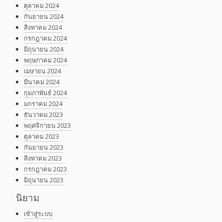
ตุลาคม 2024
กันยายน 2024
สิงหาคม 2024
กรกฎาคม 2024
มิถุนายน 2024
พฤษภาคม 2024
เมษายน 2024
มีนาคม 2024
กุมภาพันธ์ 2024
มกราคม 2024
ธันวาคม 2023
พฤศจิกายน 2023
ตุลาคม 2023
กันยายน 2023
สิงหาคม 2023
กรกฎาคม 2023
มิถุนายน 2023
นิยาม
เข้าสู่ระบบ