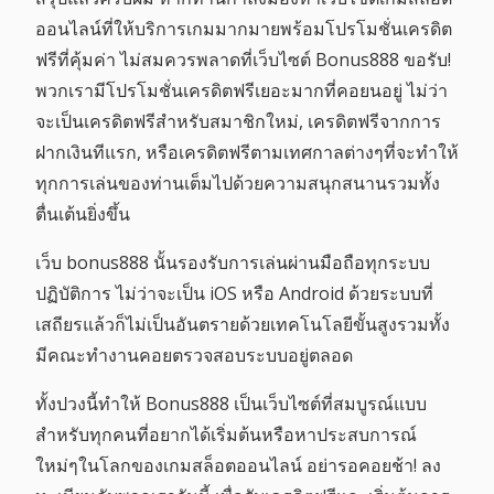
ออนไลน์ที่ให้บริการเกมมากมายพร้อมโปรโมชั่นเครดิต
ฟรีที่คุ้มค่า ไม่สมควรพลาดที่เว็บไซต์ Bonus888 ขอรับ!
พวกเรามีโปรโมชั่นเครดิตฟรีเยอะมากที่คอยนอยู่ ไม่ว่า
จะเป็นเครดิตฟรีสำหรับสมาชิกใหม่, เครดิตฟรีจากการ
ฝากเงินทีแรก, หรือเครดิตฟรีตามเทศกาลต่างๆที่จะทำให้
ทุกการเล่นของท่านเต็มไปด้วยความสนุกสนานรวมทั้ง
ตื่นเต้นยิ่งขึ้น
เว็บ bonus888 นั้นรองรับการเล่นผ่านมือถือทุกระบบ
ปฏิบัติการ ไม่ว่าจะเป็น iOS หรือ Android ด้วยระบบที่
เสถียรแล้วก็ไม่เป็นอันตรายด้วยเทคโนโลยีขั้นสูงรวมทั้ง
มีคณะทำงานคอยตรวจสอบระบบอยู่ตลอด
ทั้งปวงนี้ทำให้ Bonus888 เป็นเว็บไซต์ที่สมบูรณ์แบบ
สำหรับทุกคนที่อยากได้เริ่มต้นหรือหาประสบการณ์
ใหม่ๆในโลกของเกมสล็อตออนไลน์ อย่ารอคอยช้า! ลง