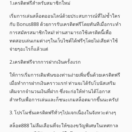
1.เครดิตฟรีสำหรับสมาชิกใหม่
เริ่มการเล่นสล็อตออนไลน์ด้วยประสบการณ์ที่ไม่ซ้ำใคร
กับ Bonus888 ด้วยการรับเครดิตฟรีโดยทันทีเมื่อกระทำ
การสมัครสมาชิกใหม่! ท่านสามารถใช้เครดิตนี้เพื่อ
ทดสอบเล่นเกมต่างๆในเว็บไซต์ได้ฟรีๆโดยไม่เสียค่าใช้
จ่ายๆอะไรก็แล้วแต่
2.เครดิตฟรีจากการฝากเงินครั้งแรก
ให้การเริ่มการเดิมพันของท่านง่ายเพิ่มขึ้นด้วยเครดิตฟรี
เมื่อทำการฝากเงินคราวแรก! ท่านจะได้รับโบนัสเสริม
เติมจากจำนวนเงินที่ฝาก ซึ่งจะก่อให้ท่านได้โอกาส
สำหรับเพื่อการเล่นและก็ชนะเกมสล็อตมากขึ้นนะครับ!
3. โปรโมชั่นเครดิตฟรีทั่วๆไปแจกเนื่องในจังหวะต่างๆ
สล็อต888 ไม่ลืมเลือนที่จะให้ของขวัญพิเศษในเทศกาล