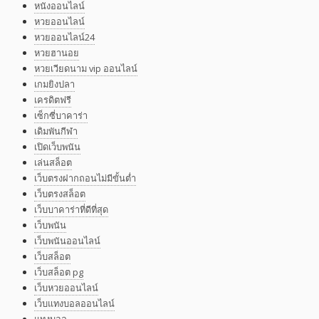
หนังออนไลน์
หวยออนไลน์
หวยออนไลน์24
หวยฮานอย
หวยเวียดนาม vip ออนไลน์
เกมยิงปลา
เครดิตฟรี
เซ็กซี่บาคาร่า
เดิมพันกีฬา
เปิดเว็บพนัน
เล่นสล็อต
เว็บตรงฝากถอนไม่มีขั้นต่ำ
เว็บตรงสล็อต
เว็บบาคาร่าที่ดีที่สุด
เว็บพนัน
เว็บพนันออนไลน์
เว็บสล็อต
เว็บสล็อต pg
เว็บหวยออนไลน์
เว็บแทงบอลออนไลน์