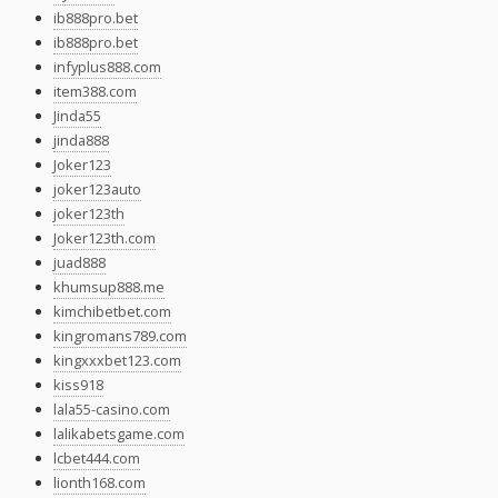
ib888pro.bet
ib888pro.bet
infyplus888.com
item388.com
Jinda55
jinda888
Joker123
joker123auto
joker123th
Joker123th.com
juad888
khumsup888.me
kimchibetbet.com
kingromans789.com
kingxxxbet123.com
kiss918
lala55-casino.com
lalikabetsgame.com
lcbet444.com
lionth168.com