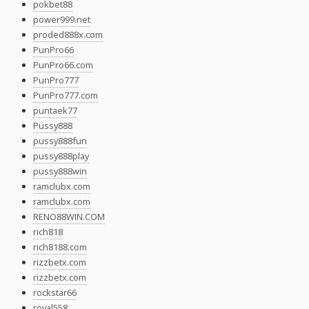
pokbet88
power999.net
proded888x.com
PunPro66
PunPro66.com
PunPro777
PunPro777.com
puntaek77
Pussy888
pussy888fun
pussy888play
pussy888win
ramclubx.com
ramclubx.com
RENO88WIN.COM
rich818
rich8188.com
rizzbetx.com
rizzbetx.com
rockstar66
royal558