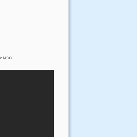
อะมาก