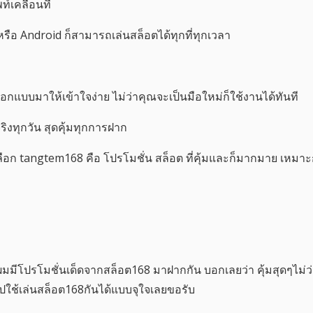
์เคลื่อนที่
รือ Android ก็สามารถเล่นสล็อตได้ทุกที่ทุกเวลา
กแบบมาให้เข้าใจง่าย ไม่ว่าคุณจะเป็นมือใหม่ก็ใช้งานได้ทันที
ิงทุกวัน สุดคุ้มทุกการฝาก
ลือก tangtem168 คือ โปรโมชั่น สล็อต ที่คุ้มและก็มากมาย เหมาะกับท
ๆ
้ผมมีโปรโมชั่นเด็ดจากสล็อต168 มาฝากกัน บอกเลยว่า คุ้มสุดๆไม่ว่
้ไปใช้เล่นสล็อต168กันได้แบบจุใจเลยขอรับ