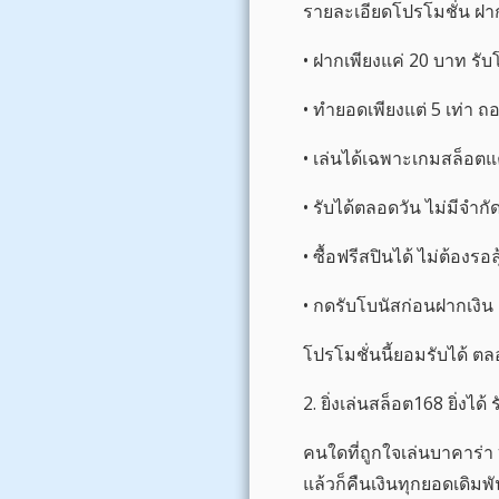
รายละเอียดโปรโมชั่น ฝาก
• ฝากเพียงแค่ 20 บาท รั
• ทำยอดเพียงแต่ 5 เท่า ถ
• เล่นได้เฉพาะเกมสล็อตแค
• รับได้ตลอดวัน ไม่มีจำกั
• ซื้อฟรีสปินได้ ไม่ต้องรอล
• กดรับโบนัสก่อนฝากเงิน เ
โปรโมชั่นนี้ยอมรับได้ ตลอ
2. ยิ่งเล่นสล็อต168 ยิ่งได้ 
คนใดที่ถูกใจเล่นบาคาร่า
แล้วก็คืนเงินทุกยอดเดิมพัน