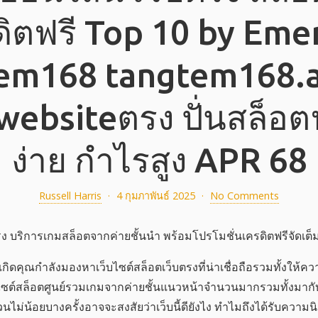
ดิตฟรี Top 10 by Eme
em168 tangtem168.a
websiteตรง ปั่นสล็อตฟ
ง่าย กำไรสูง APR 68
Russell Harris
·
4 กุมภาพันธ์ 2025
·
No Comments
รง บริการเกมสล็อตจากค่ายชั้นนำ พร้อมโปรโมชั่นเครดิตฟรีจัดเต็
เกิดคุณกำลังมองหาเว็บไซต์สล็อตเว็บตรงที่น่าเชื่อถือรวมทั้งให้คว
ซต์สล็อตศูนย์รวมเกมจากค่ายชั้นแนวหน้าจำนวนมากรวมทั้งมากับโ
ไม่น้อยบางครั้งอาจจะสงสัยว่าเว็บนี้ดียังไง ทำไมถึงได้รับความนิย