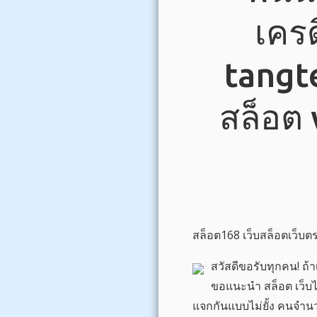
เคร
tangt
สล็อต 
สล็อต168 เว็บสล็อตเว็บต
สวัสดีขอรับทุกคน! ถ้า
ขอแนะนำ สล็อต เว็บไ
แจกกันแบบไม่ยั้ง คนจำนวน