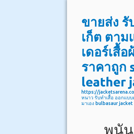
Skip
ขายส่ง รั
to
content
เก็ต ตาม
เดอร์เสื้อ
ราคาถูก 
leather 
https://jacketsarena.com 
หนาว รับทำเสื้อ ออกแบบต
มาเอง bulbasaur jacket
พนัน