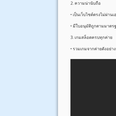
2. ความน่านับถือ
• เป็นเว็บไซต์ตรงไม่ผ่าน
• มีใบอนุมัติถูกตามมาต
3. เกมสล็อตครบทุกค่าย
• รวมเกมจากค่ายดังอย่าง