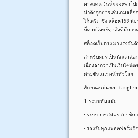
ต่างแดน วันนี้ผมจะพาไปเจ
น่าดึงดูดการเล่นเกมสล็อ
ได้เสริม ซึ่ง สล็อต168 นับ
นี่ตอบโจทย์ทุกสิ่งที่มีค
สล็อตเว็บตรง มาแรงอันดับ
สำหรับผมที่เป็นนักเล่นta
เนื่องจากว่าเป็นเว็บไซต
ค่ายชั้นแนวหน้าทั่วโลก
ลักษณะเด่นของ tangte
1. ระบบทันสมัย
• ระบบการสมัครสมาชิกแล้
• รองรับทุกแพลตฟอร์มอีก