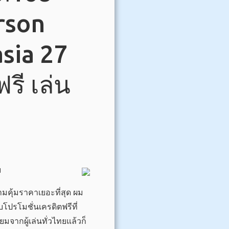
rson
sia 27
รี เล่น
ม
ามคุ้มราคาเยอะที่สุด ผม
ปรโมชั่นเครดิตฟรีที่
มจากผู้เล่นทั่วไทยแล้วก็