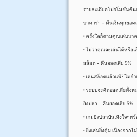
รายละเอียดโปรโมชั่นคืนเ
บาคาร่า – คืนเงินทุกยอด
• ครั้งใดก็ตามคุณเล่นบา
• ไม่ว่าคุณจะเล่นได้หรื
สล็อต – คืนยอดเสีย 5%
• เล่นสล็อตแล้วแพ้? ไม่จำเ
• ระบบจะคิดยอดเสียทั้งหม
ยิงปลา – คืนยอดเสีย 5%
• เกมยิงปลาบันเทิงใจๆพร้อ
• ยิ่งเล่นยิ่งคุ้ม เนื่องจา