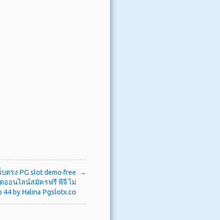
ว็บตรง PG slot demo free
อตออนไลน์สมัครฟรี พีจี ไม่
 44 by Halina Pgslotx.co