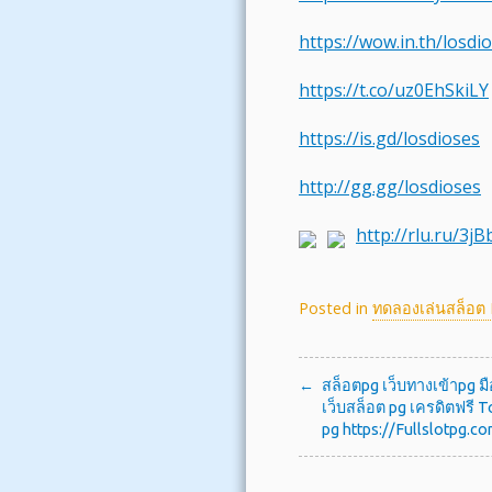
https://wow.in.th/losdi
https://t.co/uz0EhSkiLY
https://is.gd/losdioses
http://gg.gg/losdioses
http://rlu.ru/3jB
Posted in
ทดลองเล่นสล็อต 
แนะแนว
สล็อตpg เว็บทางเข้าpg มื
เว็บสล็อต pg เครดิตฟรี T
เรื่อง
pg https://Fullslotpg.co