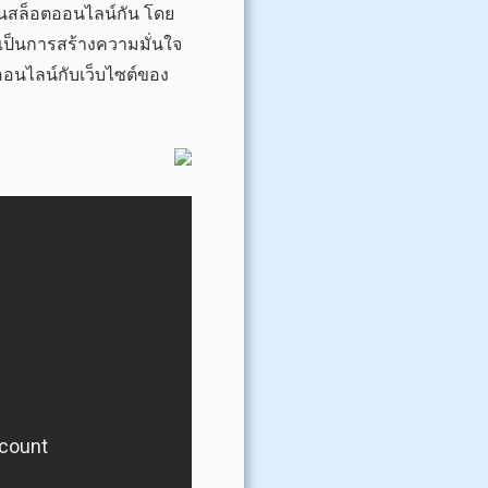
ล่นสล็อตออนไลน์กัน โดย
่าเป็นการสร้างความมั่นใจ
ออนไลน์กับเว็บไซต์ของ