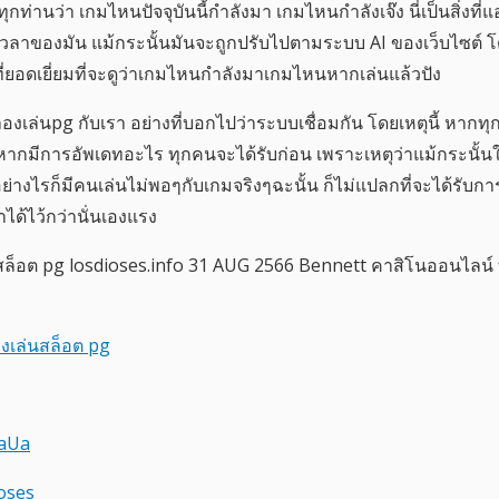
กท่านว่า เกมไหนปัจจุบันนี้กำลังมา เกมไหนกำลังเจ๊ง นี่เป็นสิ่งท
เวลาของมัน แม้กระนั้นมันจะถูกปรับไปตามระบบ AI ของเว็บไซต์ 
อที่ยอดเยี่ยมที่จะดูว่าเกมไหนกำลังมาเกมไหนหากเล่นแล้วปัง
องเล่นpg กับเรา อย่างที่บอกไปว่าระบบเชื่อมกัน โดยเหตุนี้ หาก
ากมีการอัพเดทอะไร ทุกคนจะได้รับก่อน เพราะเหตุว่าแม้กระนั้น
อย่างไรก็มีคนเล่นไม่พอๆกับเกมจริงๆฉะนั้น ก็ไม่แปลกที่จะได้รับ
ได้ไว้กว่านั่นเองแรง
ล็อต pg losdioses.info 31 AUG 2566 Bennett คาสิโนออนไลน์
งเล่นสล็อต pg
QaUa
ioses