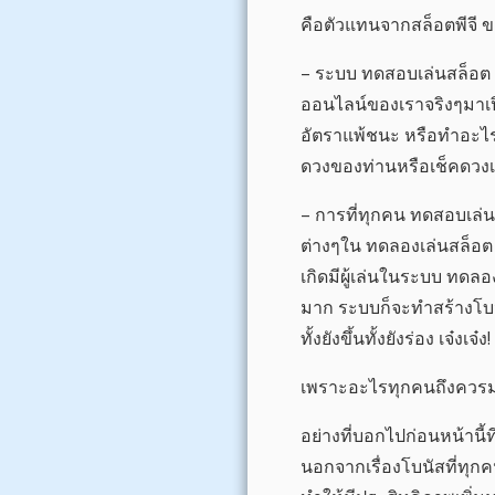
คือตัวแทนจากสล็อตพีจี ข
– ระบบ ทดสอบเล่นสล็อต 
ออนไลน์ของเราจริงๆมาเปิ
อัตราแพ้ชนะ หรือทำอะไร
ดวงของท่านหรือเช็คดวงเ
– การที่ทุกคน ทดสอบเล่
ต่างๆใน ทดลองเล่นสล็อต 
เกิดมีผู้เล่นในระบบ ทดลอง
มาก ระบบก็จะทำสร้างโบนั
ทั้งยังขึ้นทั้งยังร่อง เจ๋งเจ๋ง!
เพราะอะไรทุกคนถึงควรม
อย่างที่บอกไปก่อนหน้านี
นอกจากเรื่องโบนัสที่ทุก