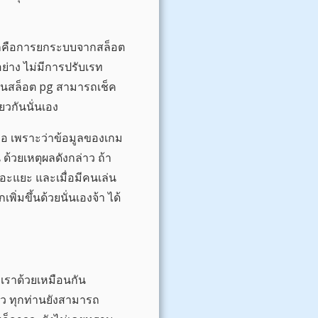
 ก็คือการยกระบบจากสล็อต
ย่าง ไม่มีการปรับเรท
ล่นสล็อต pg สามารถเช็ค
วกันนั่นเอง
ือ เพราะว่าข้อมูลของเกม
ด้วยเหตุผลดังกล่าว ถ้า
เยอะแยะ และเมื่อมีคนเล่น
มขึ้นด้วยนั่นเองจ้า ได้
งเราด้วยเหมือนกัน
้ว ทุกท่านยังสามารถ