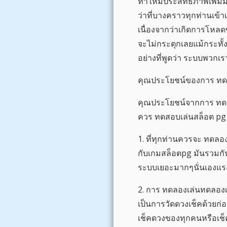
ทำให้มีประสิทธิภาพเพิ่มม
ว่าที่บางคราวทุกท่านเข
เนื่องจากว่าเกิดการโหลด
จะไม่กระตุกเลยแม้กระทั้
อย่างที่พูดว่า ระบบพวกเ
คุณประโยชน์ของการ ทดลอ
คุณประโยชน์จากการ ทดสอ
ควร ทดสอบเล่นสล็อต pg ก
1. ที่ทุกท่านควรจะ ทดล
กับเกมสล็อตpg มันรวมกันอ
ระบบเยอะมากๆนั่นเองแร
2. การ ทดลองเล่นทดลองเล
เป็นการวัดดวงเช็คด้วยก
เช็คดวงของทุกคนหรือเช็