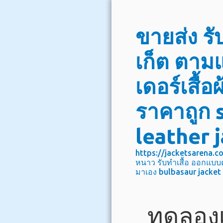
Skip
ขายส่ง รั
to
content
เก็ต ตาม
เดอร์เสื้อ
ราคาถูก 
leather 
https://jacketsarena.com 
หนาว รับทำเสื้อ ออกแบบต
มาเอง bulbasaur jacket
ทดลองเ