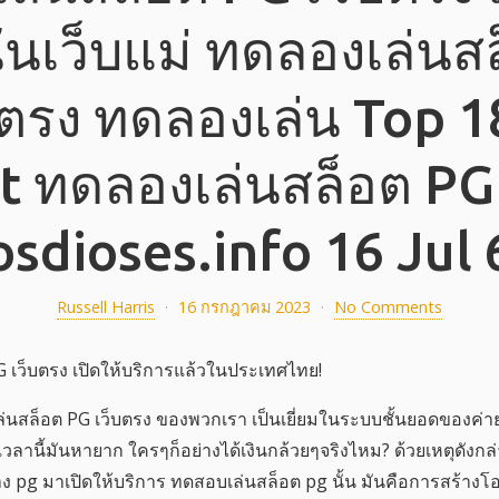
นันเว็บแม่ ทดลองเล่นส
บตรง ทดลองเล่น Top 1
t ทดลองเล่นสล็อต PG 
osdioses.info 16 Jul 
Russell Harris
·
16 กรกฎาคม 2023
·
No Comments
 เว็บตรง เปิดให้บริการแล้วในประเทศไทย!
นสล็อต PG เว็บตรง ของพวกเรา เป็นเยี่ยมในระบบชั้นยอดของค่าย
งเวลานี้มันหายาก ใครๆก็อย่างได้เงินกล้วยๆจริงไหม? ด้วยเหตุดังกล
าง pg มาเปิดให้บริการ ทดสอบเล่นสล็อต pg นั้น มันคือการสร้างโอ