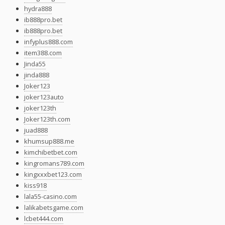
hydra888
ib888pro.bet
ib888pro.bet
infyplus888.com
item388.com
Jinda55
jinda888
Joker123
joker123auto
joker123th
Joker123th.com
juad888
khumsup888.me
kimchibetbet.com
kingromans789.com
kingxxxbet123.com
kiss918
lala55-casino.com
lalikabetsgame.com
lcbet444.com