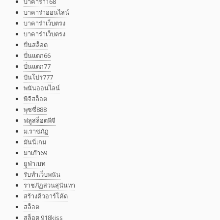
บาคาร่า168
บาคาร่าออนไลน์
บาคาร่าเว็บตรง
บาคาร่าเว็บตรง
ปั่นสล็อต
ปั่นแตก66
ปั่นแตก77
ปันโปร777
พนันออนไลน์
พีจีสล็อต
พุซซี่888
ฟลูสล็อตพีจี
ม.ราชภัฏ
มันนี่เกม
มาเก๊า69
ยูฟ่าเบท
รับทำเว็บพนัน
ราชภัฏสวนสุนันทา
สร้างคิวอาร์โค้ด
สล็อต
สล็อต 918kiss