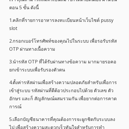
ตอน 5 ขั้น ดังนี้
1.คลิกที่รายการอาหารลงทะเบียนหน้าเว็บไซต์ pussy
slot
2.กรอกเบอร์โทรศัพท์ของคุณไปในระบบ เพื่อรอรับรหัส
OTP ผ่านทางเนื้อความ
3.นำรหัส OTP ที่ได้รับผ่านทางข้อความ มากมายรอคอ
ยกเข้าระบบเพื่อรับรองตัวตน
4.ตั้งค่ารหัสผ่านเพื่อสร้างความปลอดภัยสำหรับเพื่อการ
เข้าสู่ระบบ รหัสผ่านที่ดีต้อวประกอบไปด้วย ตัวเลข ตัว
อักษร และก็ สัญลักษณ์ผสมรวมกัน เพื่อยากต่อการคาด
การณ์
5.เลือกบัญชีธนาคารที่คุณต้องการจะผูกชิดกับระบบลง
ไป เพื่อสร้างความสะดวกเร็วทันใจสำหรับการทำ