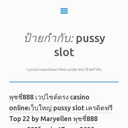
ป้ายกำกับ:
pussy
slot
1 posts have been filed under this ป้ายกำกับ.
พุชชี่888 เวปไซต์ตรง casino
onlineเว็บใหญ่ pussy slot เครดิตฟรี
Top 22 by Maryellen พุชชี่888