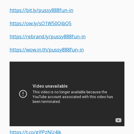
https://bit.ly/pussy888fun-in
https://ow.ly/sO1W50QibQ5
https://rebrand.ly/pussy888fun-in
https://wow.in.th/pussy888fun-in
https://t.co/gJfPzNU4ik