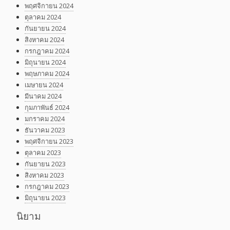
พฤศจิกายน 2024
ตุลาคม 2024
กันยายน 2024
สิงหาคม 2024
กรกฎาคม 2024
มิถุนายน 2024
พฤษภาคม 2024
เมษายน 2024
มีนาคม 2024
กุมภาพันธ์ 2024
มกราคม 2024
ธันวาคม 2023
พฤศจิกายน 2023
ตุลาคม 2023
กันยายน 2023
สิงหาคม 2023
กรกฎาคม 2023
มิถุนายน 2023
นิยาม