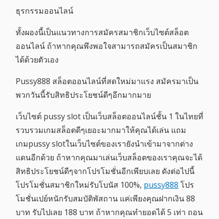
ธุรกรรมออนไลน์
ทั้งผองนี้เป็นแนวทางการสมัครสมาชิกเว็บไซต์สล็อต
ออนไลน์ ถ้าหากคุณพึงพอใจสามารถสมัครเป็นสมาชิก
ได้ด้วยตัวเอง
Pussy888 สล็อตออนไลน์ที่สดใหม่มาแรง สมัครมาเป็น
พวกวันนี้รับสิทธิประโยชน์ดีๆอีกมากมาย
เว็บไซต์ pussy slot เป็นเว็บสล็อตออนไลน์ชั้น 1 ในไทยที่
รวบรวมเกมสล็อตดีๆเยอะมากมาให้คุณได้เล่น แถม
เกมpussy slotในเว็บไซต์ของเรายังนำเข้ามาจากต่าง
แดนอีกด้วย ถ้าหากคุณมาเล่นเว็บสล็อตของเราคุณจะได้
สิทธิประโยชน์ดีๆจากโปรโมชั่นอีกเพียบเลย ดังต่อไปนี้
โปรโมชั่นสมาชิกใหม่รับโบนัส 100%,
pussy888
โปร
โมชั่นเปย์หนักรับสมบัติพัสถาน แค่เพียงคุณฝากเงิน 88
บาท รับไปเลย 188 บาท ถ้าหากคุณทำยอดได้ 5 เท่า ถอน