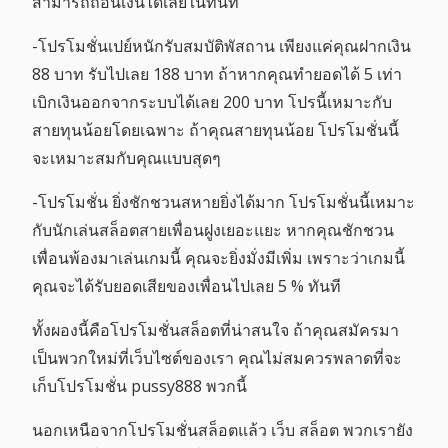
สามารถถอนเงินได้เลยในทันที
-โปรโมชั่นเปย์หนักรับสมบัติพัสถาน เพียงแค่คุณฝากเงิน
88 บาท รับไปเลย 188 บาท ถ้าหากคุณทำยอดได้ 5 เท่า
เบิกเงินออกจากระบบได้เลย 200 บาท โปรนี้เหมาะกับ
สายทุนน้อยโดยเฉพาะ ถ้าคุณสายทุนน้อย โปรโมชั่นนี้
จะเหมาะสมกับคุณแบบสุดๆ
-โปรโมชั่น ยิ่งชักชวนสหายยิ่งได้มาก โปรโมชั่นนี้เหมาะ
กับนักเล่นสล็อตสายเพื่อนฝูงเยอะแยะ หากคุณชักชวน
เพื่อนพ้องมาเล่นเกมนี้ คุณจะยิ่งมั่งมีเพิ่ม เพราะว่าเกมนี้
คุณจะได้รับยอดเสียของเพื่อนไปเลย 5 % ทันที
ทั้งผองนี้คือโปรโมชั่นสล็อตที่น่าสนใจ ถ้าคุณสมัครมา
เป็นพวกใหม่ที่เว็บไซต์ของเรา คุณไม่สมควรพลาดที่จะ
เก็บโปรโมชั่น pussy888 พวกนี้
นอกเหนือจากโปรโมชั่นสล็อตแล้ว เว็บ สล็อต พวกเรายัง