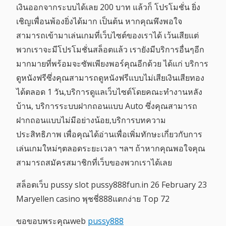
เงินออกจากระบบได้เลย 200 บาท แล้วก็ โปรโมชั่น ยิ่ง
เชิญเพื่อนพ้องยิ่งได้มาก เป็นต้น หากคุณพึงพอใจ
สามารถเข้ามาเล่นเกมที่เว็บไซต์ของเราได้ เว้นเสียแต่
พวกเราจะมีโปรโมชั่นสล็อตแล้ว เรายังมีบริการอื่นๆอีก
มากมายที่พร้อมจะซัพเพียงพอร์คุณอีกด้วย ได้แก่ บริการ
ดูหนังฟรีซึ่งคุณสามารถดูหนังฟรีแบบไม่เสียเงินเสียทอง
ได้ตลอด 1 วัน,บริการดูแลเว็บไซต์โดยคณะทำงานหลัง
บ้าน, บริการระบบฝากถอนแบบ Auto ซึ่งคุณสามารถ
ฝากถอนแบบไม่มีอย่างน้อย,บริการบทความ
ประสิทธิภาพ เพื่อคุณได้อ่านเพื่อเพิ่มทักษะเกี่ยวกับการ
เล่นเกมใหม่ๆตลอดระยะเวลา ฯลฯ ถ้าหากคุณพอใจคุณ
สามารถสมัครสมาชิกที่เว็บของพวกเราได้เลย
สล็อตเว็บ pussy slot pussy888fun.in 26 February 23
Maryellen casino พุชชี่888แตกง่าย Top 72
ขอขอบพระคุณweb
pussy888