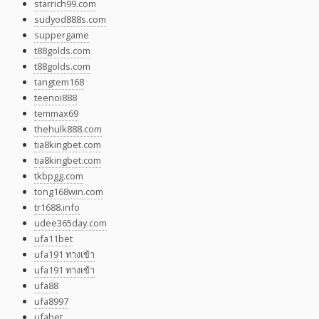
starrich99.com
sudyod888s.com
suppergame
t88golds.com
t88golds.com
tangtem168
teenoi888
temmax69
thehulk888.com
tia8kingbet.com
tia8kingbet.com
tkbpgg.com
tong168win.com
tr1688.info
udee365day.com
ufa11bet
ufa191 ทางเข้า
ufa191 ทางเข้า
ufa88
ufa8997
ufabet