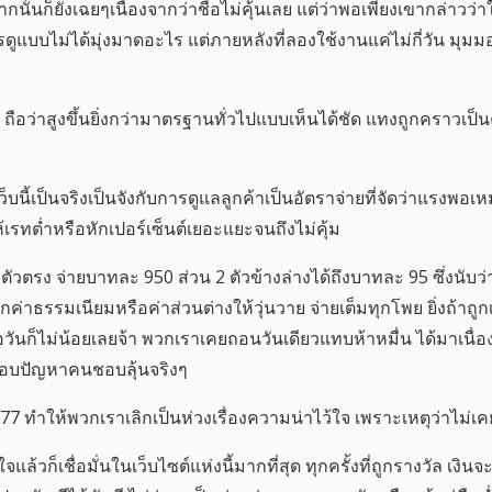
ั้นก็ยังเฉยๆเนื่องจากว่าชื่อไม่คุ้นเลย แต่ว่าพอเพียงเขากล่าวว
ดูแบบไม่ได้มุ่งมาดอะไร แต่ภายหลังที่ลองใช้งานแค่ไม่กี่วัน มุม
ถือว่าสูงขึ้นยิ่งกว่ามาตรฐานทั่วไปแบบเห็นได้ชัด แทงถูกคราวเป็น
าเว็บนี้เป็นจริงเป็นจังกับการดูแลลูกค้าเป็นอัตราจ่ายที่จัดว่าแรงพอ
เรทต่ำหรือหักเปอร์เซ็นต์เยอะแยะจนถึงไม่คุ้ม
ตัวตรง จ่ายบาทละ 950 ส่วน 2 ตัวข้างล่างได้ถึงบาทละ 95 ซึ่งนับว่
ค่าธรรมเนียมหรือค่าส่วนต่างให้วุ่นวาย จ่ายเต็มทุกโพย ยิ่งถ้าถูกเ
ันก็ไม่น้อยเลยจ้า พวกเราเคยถอนวันเดียวแทบห้าหมื่น ได้มาเนื่องจ
ี้ตอบปัญหาคนชอบลุ้นจริงๆ
7 ทำให้พวกเราเลิกเป็นห่วงเรื่องความน่าไว้ใจ เพราะเหตุว่าไม่
ใจแล้วก็เชื่อมั่นในเว็บไซต์แห่งนี้มากที่สุด ทุกครั้งที่ถูกรางวัล เงิ