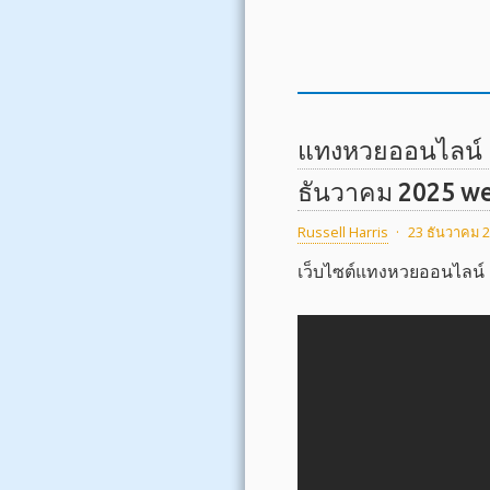
แทงหวยออนไลน์ แท
ธันวาคม 2025 web
Russell Harris
·
23 ธันวาคม 
เว็บไซต์แทงหวยออนไลน์ l