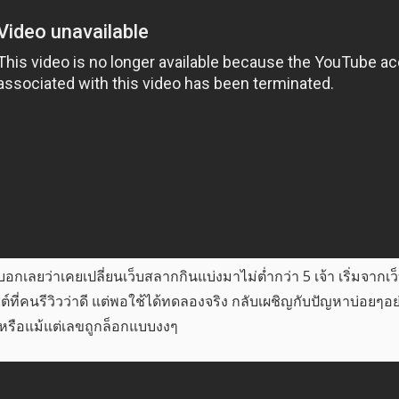
 บอกเลยว่าเคยเปลี่ยนเว็บสลากกินแบ่งมาไม่ต่ำกว่า 5 เจ้า เริ่มจากเว็
ต์ที่คนรีวิวว่าดี แต่พอใช้ได้ทดลองจริง กลับเผชิญกับปัญหาบ่อยๆ
รือแม้แต่เลขถูกล็อกแบบงงๆ