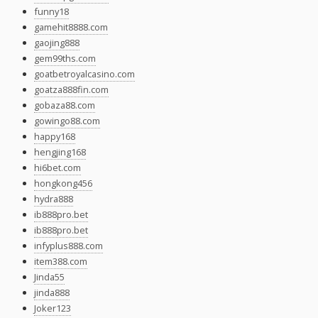
funny18
gamehit8888.com
gaojing888
gem99ths.com
goatbetroyalcasino.com
goatza888fin.com
gobaza88.com
gowingo88.com
happy168
hengjing168
hi6bet.com
hongkong456
hydra888
ib888pro.bet
ib888pro.bet
infyplus888.com
item388.com
Jinda55
jinda888
Joker123