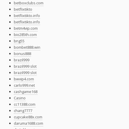
betboxclubs.com
betflixtikto
betflixtikto.info
betflixtikto.info
betm4vip.com
bio285th.com
bng55
bombet888.win
bonus888
brazil999
brazil999 slot
brazil999 slot
bwvip4.com
carlo999.net
cashgame168
Casino
cc11388.com
chang7777
cupcake88x.com
daruma1688.com