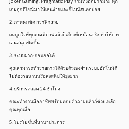
Joker Gaming, Pragmatic Play รวมทั้งอีกมากมาย ทุก
เกมถูกดีไซน์มาให้เล่นง่ายและก็โบนัสแตกบ่อย
2. ภาพคมชัด กราฟิกสวย
ผมถูกใจที่ทุกเกมมีภาพแล้วก็เสียงที่เหมือนจริง ทำให้การ
เล่นสนุกเพิ่มขึ้น
3. ระบบฝาก-ถอนออโต้
คุณสามารถทำรายการได้ด้วยตัวเองผ่านระบบอัตโนมัติ
ไม่ต้องรอนานหรือส่งสลิปให้ยุ่งยาก
4. บริการตลอด 24 ชั่วโมง
คณะทำงานมืออาชีพพร้อมตอบคำถามแล้วก็ช่วยเหลือ
คุณทุกเมื่อ
5. โปรโมชั่นที่นานาประการ