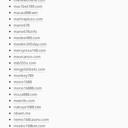
m4newonline.com
mac1bet789.com
macau888.win
marinapluss.com
mario678
mario678.info
medee989.com
meekin365day.com
mercyrosa168.com
mexicanoo.com
mib555s.com
mmgoldsbets.com
monkey789
mono1688
mono16888.com
moza888.com
mwin9s.com
nakoya1688.site
nbwin.me
nemo168casino.com
niseko168bet.com