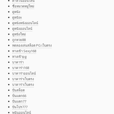
คาสิโนออนไลน์
ชื่อหมวดหมู่ใหม่
ดูหนัง
ดูหนังx
ดูหนังหนังออนไลน์
ดูหนังออนไลน์
ดูหนังใหม่
ถูกหวย88
ทดลองเล่นสล็อต PG เว็บตรง
ทางเข้า Sexy168
ทางเข้าpg
บาคาร่า
บาคาร่า168
บาคาร่าออนไลน์
บาคาร่าเว็บตรง
บาคาร่าเว็บตรง
ปั่นสล็อต
ปั่นแตก66
ปั่นแตก77
ปันโปร777
พนันออนไลน์