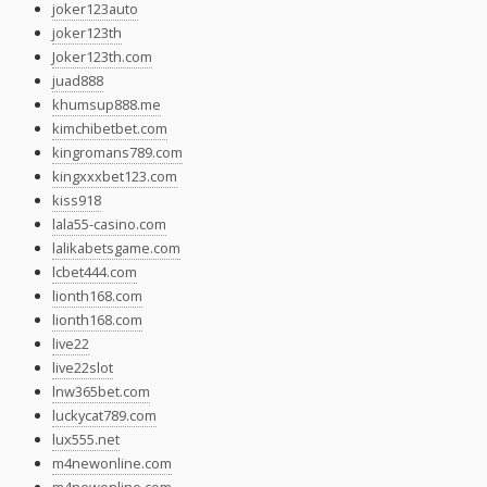
joker123auto
joker123th
Joker123th.com
juad888
khumsup888.me
kimchibetbet.com
kingromans789.com
kingxxxbet123.com
kiss918
lala55-casino.com
lalikabetsgame.com
lcbet444.com
lionth168.com
lionth168.com
live22
live22slot
lnw365bet.com
luckycat789.com
lux555.net
m4newonline.com