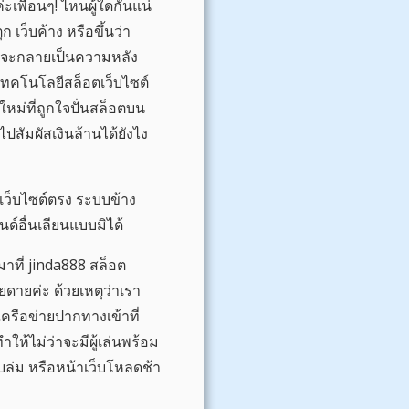
่ะเพื่อนๆ! ไหนผู้ใดกันแน่
เว็บค้าง หรือขึ้นว่า
้นจะกลายเป็นความหลัง
เทคโนโลยีสล็อตเว็บไซต์
ใหม่ที่ถูกใจปั่นสล็อตบน
นไปสัมผัสเงินล้านได้ยังไง
เว็บไซต์ตรง ระบบข้าง
ด์อื่นเลียนแบบมิได้
าที่ jinda888 สล็อต
ยดายค่ะ ด้วยเหตุว่าเรา
ครือข่ายปากทางเข้าที่
ห้ไม่ว่าจะมีผู้เล่นพร้อม
็บล่ม หรือหน้าเว็บโหลดช้า