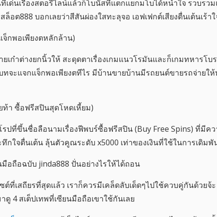
ที่เด่นเรื่องสตอรี่ไลน์แล้วก็โบนัสที่แตกแยกมโบได้หนำใจ รวบรวม
สล็อต888 บอกเลยว่าสีสันผ่องใสทะลุจอ เอฟเฟกต์เสียงตื่นเต้นเร้า
แจ็กพอเพียงตหลักล้าน)
ายเก๋าต่างยกนิ้วให้ สะดุดตาเรื่องเกมแนวโรมันและก็เกมทหารโบ
่าบทจะแจกแจ็กพอเพียงตทีไร มีบ้านขายบ้านมีรถยนต์ขายรถจ่ายใ
ท้า ซื้อฟรีสปินสุดโหดเหี้ยม)
โรปที่ขึ้นชื่อลือนามเรื่องฟีพบร์ซื้อฟรีสปิน (Buy Free Spins) ที่มีค
ึกใจตื่นเต้น ลุ้นตัวคูณระดับ x5000 เท่าของเงินที่ใช้ในการเดิมพั
นมือถือฉบับ jinda888 ปั่นอย่างไรให้ได้ถอน
ที่เสถียรที่สุดแล้ว เราก็ควรมีเคล็ดลับเด็ดๆไปใช้ควบคู่กันด้วยจ้ะ เ
ดู 4 สเต็ปเทพที่เซียนมือถือเขาใช้กันเลย