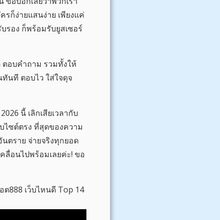
นนี้ ขอบอกเลยว่าพวกเรา
รก็ง่ายแสนง่าย เพียงแค่
ับรอง ก็พร้อมรับยูสเซอร์
 ตอบคำถาม รวมทั้งให้
ทันที ตอบไว ใส่ใจดุจ
26 นี้ เลิกเสียเวลากับ
ว็บไซต์ตรง ที่สุดของความ
นอันตราย จ่ายจริงทุกยอด
คลื่อนไปพร้อมเลยค่ะ! ขอ
็อต888 เว็บไหนดี Top 14