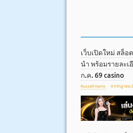
เว็บเปิดใหม่ สล็อ
นำ พร้อมรายละเอี
ก.ค. 69 casino
Russell Harris
·
9 กรกฎาคม 