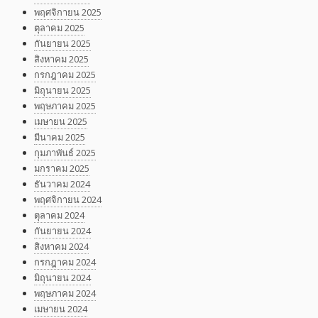
พฤศจิกายน 2025
ตุลาคม 2025
กันยายน 2025
สิงหาคม 2025
กรกฎาคม 2025
มิถุนายน 2025
พฤษภาคม 2025
เมษายน 2025
มีนาคม 2025
กุมภาพันธ์ 2025
มกราคม 2025
ธันวาคม 2024
พฤศจิกายน 2024
ตุลาคม 2024
กันยายน 2024
สิงหาคม 2024
กรกฎาคม 2024
มิถุนายน 2024
พฤษภาคม 2024
เมษายน 2024