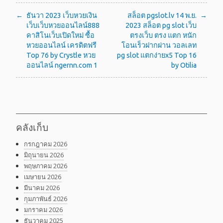
แนะแนว
ธันวา 2023 เว็บหวยเงิน
สล็อต pgslot.lv 14 พ.ย.
เว็บเว็บหวยออนไลน์888
2023 สล็อต pg slot เว็บ
เรื่อง
คาสิโนเว็บเปิดใหม่ ซื้อ
ตรงเว็บ ตรง แตก หนัก
หวยออนไลน์ เครดิตฟรี
โอนเร็วฝากผ่าน วอลเลท
Top 76 by Crystle หวย
pg slot แตกง่ายx5 Top 16
ออนไลน์ ngernn.com 1
by Otilia
คลังเก็บ
กรกฎาคม 2026
มิถุนายน 2026
พฤษภาคม 2026
เมษายน 2026
มีนาคม 2026
กุมภาพันธ์ 2026
มกราคม 2026
ธันวาคม 2025