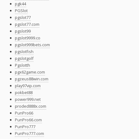
pgk44
PGSlot
pgslot77
pgslot77.com
pgslot99
pgslot9999.co
pgslot999bets.com
pgslotfish
pgslotgolf
Pgslotth
pgx62game.com
pgzeus88win.com
play97vip.com
pokbet88
power999.net
proded888x.com
PunPro66
PunPro66.com
PunPro777
PunPro777.com