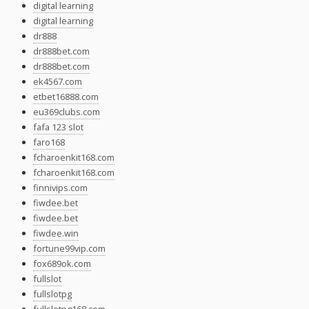
digital learning
digital learning
dr888
dr888bet.com
dr888bet.com
ek4567.com
etbet16888.com
eu369clubs.com
fafa 123 slot
faro168
fcharoenkit168.com
fcharoenkit168.com
finnivips.com
fiwdee.bet
fiwdee.bet
fiwdee.win
fortune99vip.com
fox689ok.com
fullslot
fullslotpg