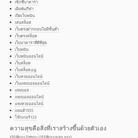
เซ็กซี่บาคาร่า
เดิมพันกีฬา
เปิดเว็บพนัน
เล่นสล็อต
เว็บตรงฝากถอนไม่มีขั้นต่ำ
เว็บตรงสล็อต
เว็บบาคาร่าที่ดีที่สุด
เว็บพนัน
เว็บพนันออนไลน์
เว็บสล็อต
เว็บสล็อต pg
เว็บหวยออนไลน์
เว็บแทงบอลออนไลน์
แทงบอล
แทงบอลออนไลน์
แทงหวยออนไลน์
แพนด้า555
โจ๊กเกอร์123
ความสุขคือสิ่งที่เราสร้างขึ้นด้วยตัวเอง
{918kiss|https://918kissauto.xyz}