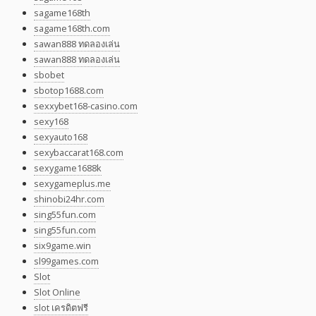
sagame168th
sagame168th.com
sawan888 ทดลองเล่น
sawan888 ทดลองเล่น
sbobet
sbotop1688.com
sexxybet168-casino.com
sexy168
sexyauto168
sexybaccarat168.com
sexygame1688k
sexygameplus.me
shinobi24hr.com
sing55fun.com
sing55fun.com
six9game.win
sl99games.com
Slot
Slot Online
slot เครดิตฟรี