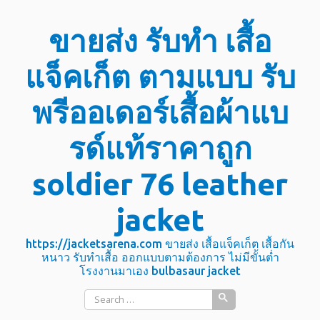
Skip
ขายส่ง รับทำ เสื้อ
to
content
แจ็คเก็ต ตามแบบ รับ
พรีออเดอร์เสื้อผ้าแบ
รด์แท้ราคาถูก
soldier 76 leather
jacket
https://jacketsarena.com ขายส่ง เสื้อแจ็คเก็ต เสื้อกัน
หนาว รับทำเสื้อ ออกแบบตามต้องการ ไม่มีขั้นต่ำ
โรงงานมาเอง bulbasaur jacket
Search
for: