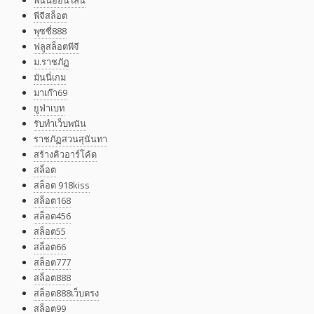
พนันออนไลน์
พีจีสล็อต
พุซซี่888
ฟลูสล็อตพีจี
ม.ราชภัฏ
มันนี่เกม
มาเก๊า69
ยูฟ่าเบท
รับทำเว็บพนัน
ราชภัฏสวนสุนันทา
สร้างคิวอาร์โค้ด
สล็อต
สล็อต 918kiss
สล็อต168
สล็อต456
สล็อต55
สล็อต66
สล็อต777
สล็อต888
สล็อต888เว็บตรง
สล็อต99