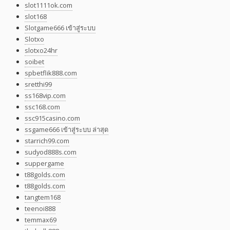
slot1111ok.com
slot168
Slotgame666 เข้าสู่ระบบ
Slotxo
slotxo24hr
soibet
spbetflik888.com
sretthi99
ss168vip.com
ssc168.com
ssc915casino.com
ssgame666 เข้าสู่ระบบ ล่าสุด
starrich99.com
sudyod888s.com
suppergame
t88golds.com
t88golds.com
tangtem168
teenoi888
temmax69