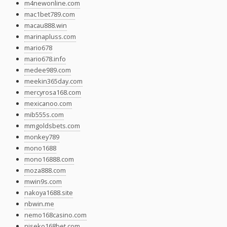
m4newonline.com
mac1bet789.com
macau888.win
marinapluss.com
mario678
mario678.info
medee989.com
meekin365day.com
mercyrosa168.com
mexicanoo.com
mib555s.com
mmgoldsbets.com
monkey789
mono1688
mono16888.com
moza888.com
mwin9s.com
nakoya1688.site
nbwin.me
nemo168casino.com
niseko168bet.com