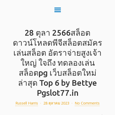
28 ตุลา 2566สล็อต
ดาวน์โหลดพีจีสล็อตสมัคร
เล่นสล็อต อัตราจ่ายสูงเจ้า
ใหญ่ ใจถึง ทดลองเล่น
สล็อตpg เว็บสล็อตใหม่
ล่าสุด Top 6 by Bettye
Pgslot77.in
Russell Harris
·
28 ตุลาคม 2023
·
No Comments