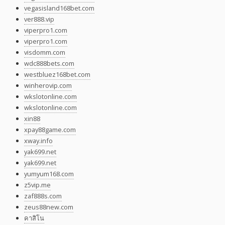
vegasisland168bet.com
ver888.vip
viperpro1.com
viperpro1.com
visdomm.com
wdc888bets.com
westbluez168bet.com
winherovip.com
wkslotonline.com
wkslotonline.com
xin88
xpay88game.com
xway.info
yak699.net
yak699.net
yumyum168.com
z5vip.me
zaf888s.com
zeus88new.com
คาสิโน