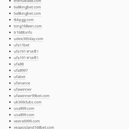
thehulk888.com
tia8kingbet.com
tia8kingbet.com
tkbpgg.com
tong168win.com
tr1688.info
udee365day.com
ufa11bet
ufa191 ทางเข้า
ufa191 ทางเข้า
ufa88
ufa8997
ufabet
ufanance
ufawinner
ufawinner99bet.com
uk369clubs.com
usa899.com
usa899.com
veera6999.com
vegasisland168bet.com