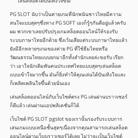
เล่นสล็อตได้บันเทิงใจขึ้น!
PG SLOT นับว่าเป็นค่ายเกมที่นักพนันชาวไทยมีความ
สนใจแบบสุดๆซึ่งทาง PG SOFT เองก็รู้ๆกันดีอยู่แล้วครับ
ผม พวกเขาเลยปรับปรุงเกมสล็อตออนไลน์ให้รองรับ
ระบบภาษาไทยอีกด้วย ซึ่งเว้นเสียแต่ระบบภาษาไทยแล้ว
ยังมีอีกหลายๆเกมของค่าย PG ที่ใช้ธีมไทยหรือ
วัฒนธรรมไทยแบบยกมาอีกทั้งสำนักเลยล่ะขอรับ เรียก
ว่า เอาใจนักเดิมพันคนประเทศไทยแบบสุดๆเล่นสล็อต
แบบเข้าใจมากขึ้น มันก็ยิ่งทำให้คุณเล่นได้บันเทิงใจและ
ก็เพลิดเพลินใจขึ้นด้วยนั่นเอง
เล่นสล็อตออนไลน์กับเว็บไซต์ตรง PG เล่นผ่านบราวเซอร์
ก็ดีแล้ว เล่นผ่านแอปพลิเคชั่นก็ได้
เว็บไซต์ PG SLOT pgslot ของเรานั้นรองรับระบบการ
เล่นเกมแบบเหนือชั้นสุดๆเนื่องจากคุณสามารถเล่นสล็อต
ออนไลน์ผ่านเว็บบราวเซอร์ได้เลย ไม่ว่าจะเป็นเว็บไซต์