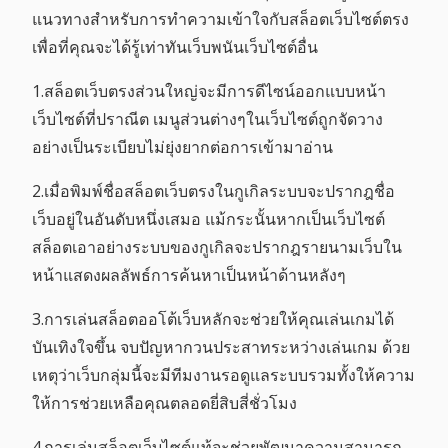
แนวทางสำหรับการทำความเข้าใจกับสล็อตเว็บไซต์ตรง
เพื่อที่คุณจะได้รู้เท่าทันเว็บพนันเว็บไซต์อื่น
1.สล็อตเว็บตรงส่วนใหญ่จะมีการดีไซน์ออกแบบหน้า
เว็บไซต์ที่ปราณีต เมนูส่วนต่างๆในเว็บไซต์ถูกจัดวาง
อย่างเป็นระเบียบไม่ยุ่งยากต่อการเข้ามาอ่าน
2.เมื่อพิมพ์ชื่อสล็อตเว็บตรงในกูเกิลระบบจะปรากฎชื่อ
เว็บอยู่ในอันดับหนึ่งเสมอ แม้กระนั้นหากเป็นเว็บไซต์
สล็อตเอาอย่างระบบของกูเกิลจะปรากฎรายนามเว็บใน
หน้าแสดงผลลัพธ์การค้นหาเป็นหน้าด้านหลังๆ
3.การเล่นสล็อตออโต้เว็บหลักจะช่วยให้คุณเล่นเกมได้
บันเทิงใจขึ้น จบปัญหากวนประสาทระหว่างเล่นเกม ด้วย
เหตุว่าเว็บกลุ่มนี้จะมีทีมงานรอดูแลระบบรวมทั้งให้ความ
ให้การช่วยเหลือคุณตลอดยี่สิบสี่ชั่วโมง
4.การเล่นสล็อตเว็บไซต์แท้จะช่วยพัฒนาความสามารถ