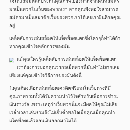
ใจได้แถมมีหลักประกันคุณภาพเยอะมากจากคนที่สมัคร
มาเป็นพวกในเว็บของพวกเรา หากคุณพึงพอใจสามารถ
สมัครมาเป็นสมาชิกเว็บของพวกเราได้เลยเรายินดีรอคุณ
อยู่
เคล็ดลับการเล่นสล็อตให้แจ็คพ็อตแตกซึ่งใครๆก็ทำได้ถ้า
หากคุณเข้าใจหลักการของมัน
แม้คุณใคร่รู้เคล็ดลับการเล่นสล็อตให้แจ็คพ็อตแตก
เราต้องการบอกคุณว่ากลเม็ดพวกนี้มันทำไม่ยากเลย
เพียงแค่คุณเข้าใจวิธีการของมันดังนี้
1.คุณต้องเลือกเล่นสล็อตเครดิตฟรีเกมในเว็บตรงที่มี
คุณภาพรวมทั้งได้รับความน่าไว้ใจสำหรับเพื่อการชำระ
เงินรางวัล เพราะเหตุว่าเว็บพวกนั้นจะมีผลให้คุณไม่เสีย
เวล่ำเวลาเล่นรวมถึงไม่เจ็บช้ำพอใจเมื่อคุณเมื่อคุณทำ
แจ็คพ็อตแล้วถอนเงินออกมาไม่ได้