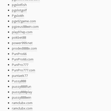
pgslotfish
pgslotgolf
Pgslotth
pgx62game.com
pgzeus88win.com
play97vip.com
pokbet88
power999.net
proded888x.com
PunPro66
PunPro66.com
PunPro777
PunPro777.com
puntaek77
Pussy888
pussy888fun
pussy888play
pussy888win
ramclubx.com
ramclubx.com