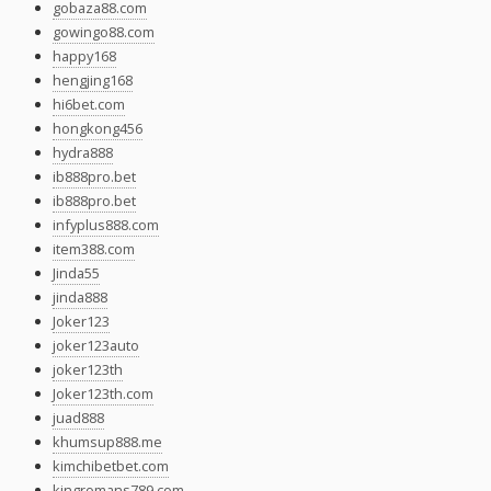
gobaza88.com
gowingo88.com
happy168
hengjing168
hi6bet.com
hongkong456
hydra888
ib888pro.bet
ib888pro.bet
infyplus888.com
item388.com
Jinda55
jinda888
Joker123
joker123auto
joker123th
Joker123th.com
juad888
khumsup888.me
kimchibetbet.com
kingromans789.com