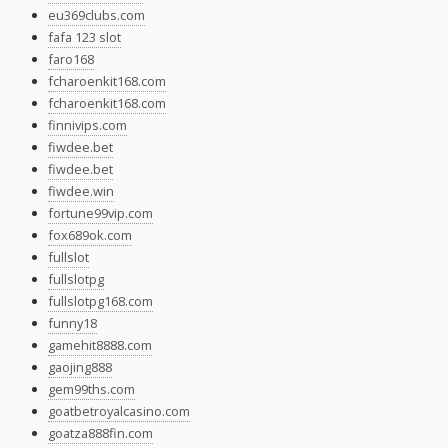
eu369clubs.com
fafa 123 slot
faro168
fcharoenkit168.com
fcharoenkit168.com
finnivips.com
fiwdee.bet
fiwdee.bet
fiwdee.win
fortune99vip.com
fox689ok.com
fullslot
fullslotpg
fullslotpg168.com
funny18
gamehit8888.com
gaojing888
gem99ths.com
goatbetroyalcasino.com
goatza888fin.com