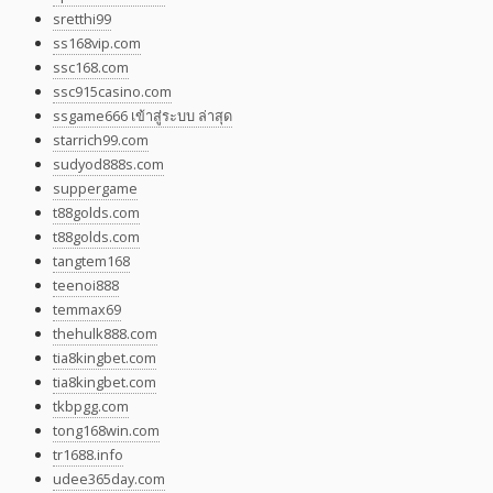
sretthi99
ss168vip.com
ssc168.com
ssc915casino.com
ssgame666 เข้าสู่ระบบ ล่าสุด
starrich99.com
sudyod888s.com
suppergame
t88golds.com
t88golds.com
tangtem168
teenoi888
temmax69
thehulk888.com
tia8kingbet.com
tia8kingbet.com
tkbpgg.com
tong168win.com
tr1688.info
udee365day.com