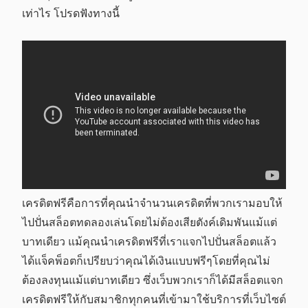
เท่าไร โปรดฟังทางนี้
เครดิตฟรีคือการที่คุณนำจำนวนเครดิตที่พวกเรามอบให้
ไปปั่นสล็อตทดลองเล่นโดยไม่ต้องเสียตังค์เดิมพันแม้แต่
บาทเดียว แม้คุณนำเครดิตฟรีที่เราแจกไปปั่นสล็อตแล้ว
ได้แจ็คพ็อตก็เปรียบว่าคุณได้เงินแบบฟรีๆโดยที่คุณไม่
ต้องลงทุนแม้แต่บาทเดียว ซึ่งเว็บพวกเราก็ได้มีสล็อตแจก
เครดิตฟรีให้กับสมาชิกทุกคนที่เข้ามาใช้บริการที่เว็บไซต์