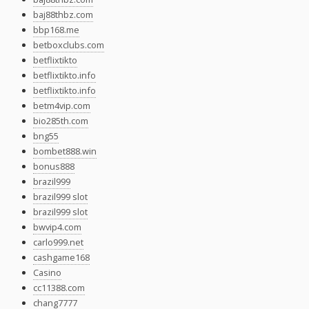
baj88thbz.com
bbp168.me
betboxclubs.com
betflixtikto
betflixtikto.info
betflixtikto.info
betm4vip.com
bio285th.com
bng55
bombet888.win
bonus888
brazil999
brazil999 slot
brazil999 slot
bwvip4.com
carlo999.net
cashgame168
Casino
cc11388.com
chang7777