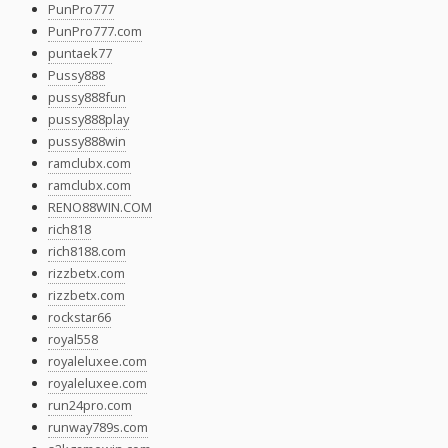
PunPro777
PunPro777.com
puntaek77
Pussy888
pussy888fun
pussy888play
pussy888win
ramclubx.com
ramclubx.com
RENO88WIN.COM
rich818
rich8188.com
rizzbetx.com
rizzbetx.com
rockstar66
royal558
royaleluxee.com
royaleluxee.com
run24pro.com
runway789s.com