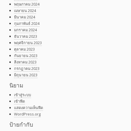
พฤษภาคม 2024
เมษายน 2024
มีนาคม 2024
กุมภาพันธ์ 2024
มกราคม 2024
ธันวาคม 2023
พฤศจิกายน 2023
ตุลาคม 2023
กันยายน 2023
สิงหาคม 2023
กรกฎาคม 2023
มิถุนายน 2023
นิยาม
เข้าสู่ระบบ
เข้าฟีด
แสดงความเห็นฟีด
WordPress.org
ป้ายกำกับ