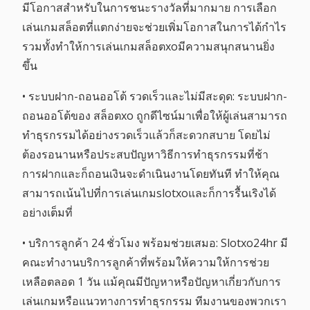
มีโอกาสสำหรับในการชนะรางวัลที่มากมาย การเลือก
เล่นเกมสล็อตที่แตกง่ายจะช่วยเพิ่มโอกาสในการได้กำไร
รวมทั้งทำให้การเล่นเกมสล็อตxoมีความสนุกสนานยิ่ง
ขึ้น
• ระบบฝาก-ถอนออโต้ รวดเร็วและไม่มีสะดุด: ระบบฝาก-
ถอนออโต้ของ สล็อตxo ถูกดีไซน์มาเพื่อให้ผู้เล่นสามารถ
ทำธุรกรรมได้อย่างรวดเร็วแล้วก็สะดวกสบาย โดยไม่
ต้องรอนานหรือประสบปัญหาวิธีการทำธุรกรรมที่ช้า
การฝากและก็ถอนเงินจะดำเนินงานโดยทันที ทำให้คุณ
สามารถเน้นไปที่การเล่นเกมslotxoและก็การรื้นเริงได้
อย่างเต็มที่
• บริการลูกค้า 24 ชั่วโมง พร้อมช่วยเสมอ: Slotxo24hr มี
คณะทำงานบริการลูกค้าที่พร้อมให้ความให้การช่วย
เหลือตลอด 1 วัน แม้คุณมีปัญหาหรือปัญหาเกี่ยวกับการ
เล่นเกมหรือแนวทางการทำธุรกรรม ทีมงานของพวกเรา