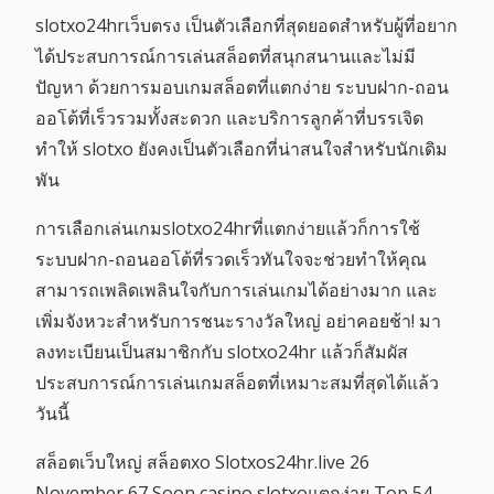
slotxo24hrเว็บตรง เป็นตัวเลือกที่สุดยอดสำหรับผู้ที่อยาก
ได้ประสบการณ์การเล่นสล็อตที่สนุกสนานและไม่มี
ปัญหา ด้วยการมอบเกมสล็อตที่แตกง่าย ระบบฝาก-ถอน
ออโต้ที่เร็วรวมทั้งสะดวก และบริการลูกค้าที่บรรเจิด
ทำให้ slotxo ยังคงเป็นตัวเลือกที่น่าสนใจสำหรับนักเดิม
พัน
การเลือกเล่นเกมslotxo24hrที่แตกง่ายแล้วก็การใช้
ระบบฝาก-ถอนออโต้ที่รวดเร็วทันใจจะช่วยทำให้คุณ
สามารถเพลิดเพลินใจกับการเล่นเกมได้อย่างมาก และ
เพิ่มจังหวะสำหรับการชนะรางวัลใหญ่ อย่าคอยช้า! มา
ลงทะเบียนเป็นสมาชิกกับ slotxo24hr แล้วก็สัมผัส
ประสบการณ์การเล่นเกมสล็อตที่เหมาะสมที่สุดได้แล้ว
วันนี้
สล็อตเว็บใหญ่ สล็อตxo Slotxos24hr.live 26
November 67 Soon casino slotxoแตกง่าย Top 54