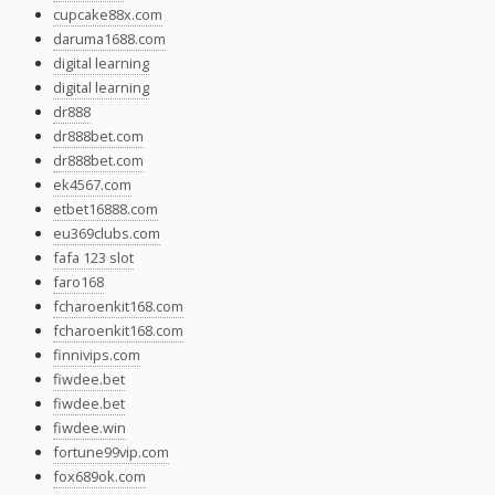
cupcake88x.com
daruma1688.com
digital learning
digital learning
dr888
dr888bet.com
dr888bet.com
ek4567.com
etbet16888.com
eu369clubs.com
fafa 123 slot
faro168
fcharoenkit168.com
fcharoenkit168.com
finnivips.com
fiwdee.bet
fiwdee.bet
fiwdee.win
fortune99vip.com
fox689ok.com