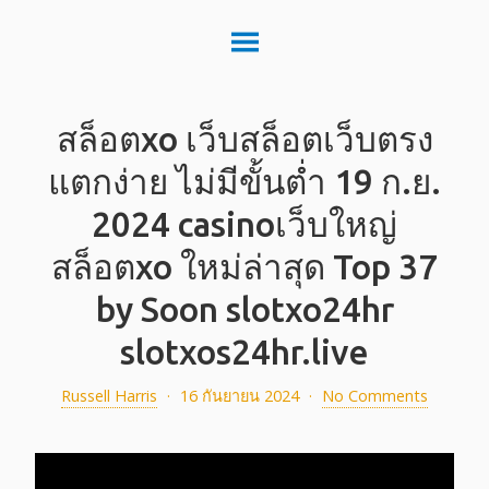
สล็อตxo เว็บสล็อตเว็บตรง
แตกง่าย ไม่มีขั้นต่ำ 19 ก.ย.
2024 casinoเว็บใหญ่
สล็อตxo ใหม่ล่าสุด Top 37
by Soon slotxo24hr
slotxos24hr.live
Russell Harris
·
16 กันยายน 2024
·
No Comments