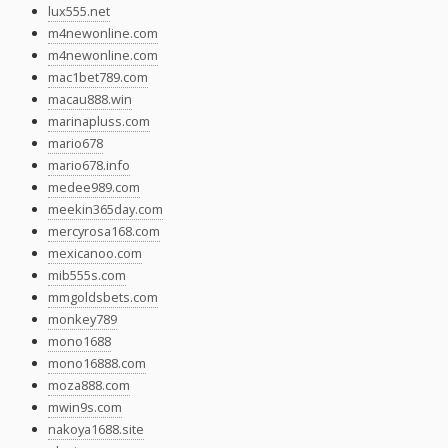
lux555.net
m4newonline.com
m4newonline.com
mac1bet789.com
macau888.win
marinapluss.com
mario678
mario678.info
medee989.com
meekin365day.com
mercyrosa168.com
mexicanoo.com
mib555s.com
mmgoldsbets.com
monkey789
mono1688
mono16888.com
moza888.com
mwin9s.com
nakoya1688.site