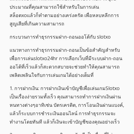
ประมาณที่คุณสามารถใช้สำหรับในการเล่น
สล็อตxoแล้วก็ทำตามอย่างเคร่งครัด เพื่อหลบหลีกการ
สูญเสียที่เกินความสามารถ
กระบวนการทำธุรกรรมฝาก-ถอนออโต้กับ slotxo
แนวทางการทำธุรกรรมฝาก-ถอนเป็นข้อสำคัญสำหรับ
เพื่อการเล่นslotxo24hr การเลือกเว็บที่มีระบบฝาก-ถอน
ออโต้ที่เร็วแล้วก็สะดวกสบายจะช่วยทำให้คุณสามารถ
เพลิดเพลินใจกับการเล่นเกมได้อย่างเต็มที่
1. การฝากเงิน: การฝากเงินเข้าบัญชีเพื่อเล่นเกมSlotxo
เป็นเรื่องง่ายรวมทั้งเร็ว คุณสามารถทำการฝากเงินผ่าน
หนทางต่างๆอาทิเช่น บัตรเครดิต, การโอนเงินผ่านแบงค์,
แล้วก็ระบบการชำระเงินออนไลน์ การทำธุรกรรมจะ
ทำงานโดยทันที แล้วก็เงินจะเข้าบัญชีของคุณอย่างเร็ว