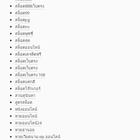
สล็อต888เว็บตรง
สล็อต99
สล็อตpg
สล็อตxo
สล็อตพุซซี่
สล็อตสด
สล็อตออนไลน์
สล็อตเครดิตฟรี
สล็อตเว็บตรง
สล็อตเว็บตรง
สล็อตเว็บตรง 168
สล็อตแตกดี
สล็อตโจ๊กเกอร์
สวนสุนันทา
สูตรสล็อต
หนังออนไลน์
หวยออนไลน์
หวยออนไลน์24
หวยฮานอย
หวยเวียดนาม vip ออนไลน์