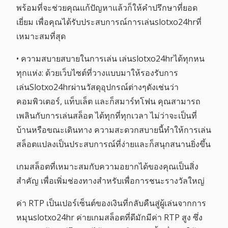
พร้อมที่จะช่วยคุณแก้ปัญหาแล้วก็ให้คำปรึกษาที่ยอด
เยี่ยม เพื่อคุณได้รับประสบการณ์การเล่นslotxo24hrที่
เหมาะสมที่สุด
• ความสบายสบายในการเล่น เล่นslotxo24hrได้ทุกหน
ทุกแห่ง: ด้วยเว็บไซต์ที่วางแบบมาให้รองรับการ
เล่นSlotxo24hrผ่านวัสดุอุปกรณ์ต่างๆดังเช่นว่า
คอมพิวเตอร์, แท็บเล็ต และก็สมาร์ทโฟน คุณสามารถ
เพลินกับการเล่นสล็อต ได้ทุกที่ทุกเวลา ไม่ว่าจะเป็นที่
บ้านหรือขณะเดินทาง ความสะดวกสบายนี้ทำให้การเล่น
สล็อตแปลงเป็นประสบการณ์ที่ง่ายและก็สนุกสนานยิ่งขึ้น
เกมสล็อตที่เหมาะสมกับความอยากได้ของคุณเป็นสิ่ง
สำคัญ เพื่อเพิ่มช่องทางสำหรับเพื่อการชนะรางวัลใหญ่
ค่า RTP เป็นเปอร์เซ็นต์ของเงินที่กลับคืนสู่ผู้เล่นจากการ
หมุนslotxo24hr ค่ายเกมสล็อตที่ดีมักมีค่า RTP สูง ซึ่ง