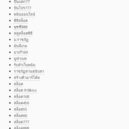
ปั่นแตก77
ปันโปร777
พนันออนไลน์
พีจีสล็อต
พุซซี่888
ฟลูสล็อตพีจี
ม.ราชภัฏ
มันนี่เกม
มาเก๊า69
ยูฟ่าเบท
รับทำเว็บพนัน
ราชภัฏสวนสุนันทา
สร้างคิวอาร์โค้ด
สล็อต
สล็อต 918kiss
สล็อต168
สล็อต456
สล็อต55
สล็อต66
สล็อต777
สล็อต888