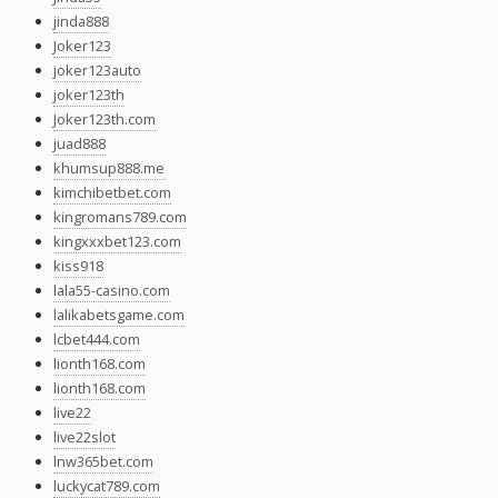
jinda888
Joker123
joker123auto
joker123th
Joker123th.com
juad888
khumsup888.me
kimchibetbet.com
kingromans789.com
kingxxxbet123.com
kiss918
lala55-casino.com
lalikabetsgame.com
lcbet444.com
lionth168.com
lionth168.com
live22
live22slot
lnw365bet.com
luckycat789.com