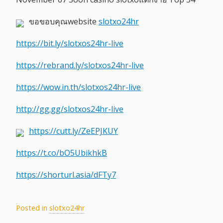
ขอขอบคุณwebsite
slotxo24hr
https://bit.ly/slotxos24hr-live
https://rebrand.ly/slotxos24hr-live
https://wow.in.th/slotxos24hr-live
http://gg.gg/slotxos24hr-live
https://cutt.ly/ZeEPJKUY
https://t.co/bO5UbikhkB
https://shorturl.asia/dFTy7
Posted in
slotxo24hr