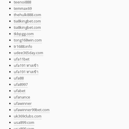
teenoi888
temmax69
thehulk888.com
tia8kingbet.com
tia8kingbet.com
tkbpgg.com
tong168win.com
tr1688.info
udee365day.com
ufa11bet
ufa191 ทางเข้า
ufa191 ทางเข้า
ufa88
ufa8997
ufabet
ufanance
ufawinner
ufawinner99bet.com
uk369clubs.com
usa899.com
usa899.com