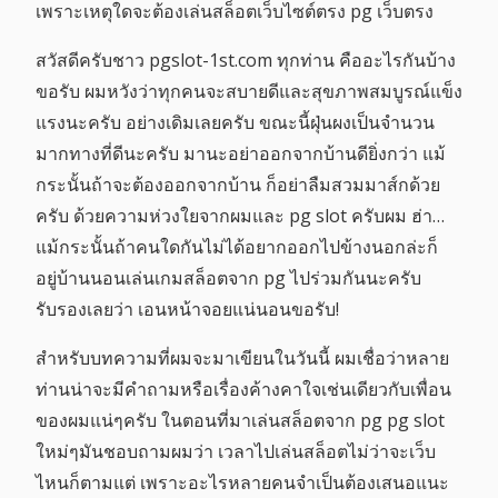
เพราะเหตุใดจะต้องเล่นสล็อตเว็บไซต์ตรง pg เว็บตรง
สวัสดีครับชาว pgslot-1st.com ทุกท่าน คืออะไรกันบ้าง
ขอรับ ผมหวังว่าทุกคนจะสบายดีและสุขภาพสมบูรณ์แข็ง
แรงนะครับ อย่างเดิมเลยครับ ขณะนี้ฝุ่นผงเป็นจำนวน
มากทางที่ดีนะครับ มานะอย่าออกจากบ้านดียิ่งกว่า แม้
กระนั้นถ้าจะต้องออกจากบ้าน ก็อย่าลืมสวมมาส์กด้วย
ครับ ด้วยความห่วงใยจากผมและ pg slot ครับผม ฮ่า…
แม้กระนั้นถ้าคนใดกันไม่ได้อยากออกไปข้างนอกล่ะก็
อยู่บ้านนอนเล่นเกมสล็อตจาก pg ไปร่วมกันนะครับ
รับรองเลยว่า เอนหน้าจอยแน่นอนขอรับ!
สำหรับบทความที่ผมจะมาเขียนในวันนี้ ผมเชื่อว่าหลาย
ท่านน่าจะมีคำถามหรือเรื่องค้างคาใจเช่นเดียวกับเพื่อน
ของผมแน่ๆครับ ในตอนที่มาเล่นสล็อตจาก pg pg slot
ใหม่ๆมันชอบถามผมว่า เวลาไปเล่นสล็อตไม่ว่าจะเว็บ
ไหนก็ตามแต่ เพราะอะไรหลายคนจำเป็นต้องเสนอแนะ