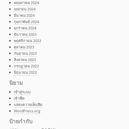
พฤษภาคม 2024
เมษายน 2024
มีนาคม 2024
กุมภาพันธ์ 2024
มกราคม 2024
ธันวาคม 2023
พฤศจิกายน 2023
ตุลาคม 2023
กันยายน 2023
สิงหาคม 2023
กรกฎาคม 2023
มิถุนายน 2023
นิยาม
เข้าสู่ระบบ
เข้าฟีด
แสดงความเห็นฟีด
WordPress.org
ป้ายกำกับ