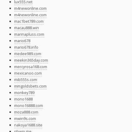
lux555.net
m4newonline.com
m4newonline.com
mac1bet789.com
macau888.win
marinapluss.com
mario678
mario678.info
medee989.com
meekin365day.com
mercyrosa168.com
mexicanoo.com
mib555s.com
mmgoldsbets.com
monkey789
mono1688
mono16888.com
moza888.com
mwin9s.com
nakoya1688.site
nbwin.me