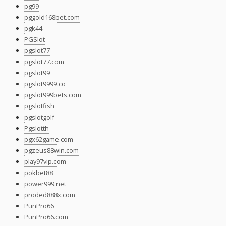
pg99
pggold168bet.com
pgk44
PGSlot
pgslot77
pgslot77.com
pgslot99
pgslot9999.co
pgslot999bets.com
pgslotfish
pgslotgolf
Pgslotth
pgx62game.com
pgzeus88win.com
play97vip.com
pokbet88
power999.net
proded888x.com
PunPro66
PunPro66.com