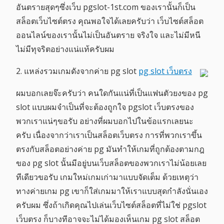
อันตรายสุดๆซึ่งเว็บ pgslot-1st.com ของเรานั้นก็เป็น
สล็อตเว็บไซต์ตรง คุณพอใจได้เลยครับว่า เว็บไซต์สล็อต
ออนไลน์ของเรานั้นไม่เป็นอันตราย จริงใจ และไม่มีหนี
ไม่มีทุจริตอย่างแน่แท้ครับผม
2. แหล่งรวมเกมดังจากค่าย pg slot
pg slot เว็บตรง
ผมบอกเลยจ๊ะครับว่า คนใดกันแน่ที่เป็นแฟนตัวยงของ pg
slot แบบผมจำเป็นที่จะต้องถูกใจ pgslot เว็บตรงของ
พวกเราแน่ๆขอรับ อย่างที่ผมบอกไปในข้อแรกเลยนะ
ครับ เนื่องจากว่าเราเป็นสล็อตเว็บตรง การที่พวกเราขึ้น
ตรงกับสล็อตอย่างค่าย pg มันทำให้เกมที่ถูกต้องตามกฎ
ของ pg slot นั้นมีอยู่บนเว็บสล็อตของพวกเราไม่น้อยเลย
ทีเดียวขอรับ เกมใหม่เกมเก่ามาแบบจัดเต็ม ด้วยเหตุว่า
ทางค่ายเกม pg เขาก็ใส่เกมมาให้เราแบบสุดกำลังนั่นเอง
ครับผม ซึ่งถ้าเกิดคุณไปเล่นเว็บไซต์สล็อตที่ไม่ใช่ pgslot
เว็บตรง ก็บางทีอาจจะไม่ได้มองเห็นเกม pg slot สล็อต