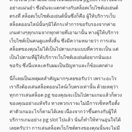
อย่างแม่นยำ ซึ่งมันจะแตกต่างกับสล็อตเว็บไซต์เอเย่นต์
ตรงที่ สล็อตเว็บไซต์เอเย่นต์นั้นซึ่งก็คือ ผู้ให้บริการเว็บ
สล็อตออนไลน์นั้นๆมิได้กระทำการขอรับรองจากค่าย
เกมต่างๆทุกเกมจากทุกค่ายที่เอามานั้น ทางผู้ให้บริการ
เว็บไซต์เป็นคนดูแลทั้งสิ้น ซึ่งมีความหมายว่า การเล่น
สล็อตของคุณไม่ได้เป็นไปตามเกมแบบที่ควรจะเป็น แต่
เป็นไปตามที่ผู้ให้บริการเว็บไซต์เอเย่นต์อยากนั่นเอง
ขอรับ ซึ่งนี่แหละครับผมเป็นปัญหาและก็ข้อแตกต่าง
นี่ก็เลยเป็นเหตุผลสำคัญมากๆเลยขอรับว่า เพราะอะไร
เราถึงต้องเล่นสล็อตออนไลน์เว็บตรงเท่านั้น ด้วยเหตุว่า
ทุกการเล่นสล็อต pg ของคุณจะเป็นไปตามเกมแล้วก็ดวง
ของคุณอย่างแท้จริง ทางพวกเราจะไม่มีการเซ็ทหรือตั้ง
ค่าตัวเกมอะไรก็ตามได้เลย เนื่องจากว่าขึ้นตรงกับผู้ให้
บริการเกมอย่าง pg slot ไปแล้ว นั่นก็ทำให้ท่านอุ่นใจได้
เลยครับว่า การเล่นสล็อตเว็บไซต์ตรงของคุณนั้นจะไม่มี