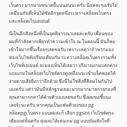
เว็บตรง มากมายขนาดนี้แน่นอนนะครับ นี่แหละขอรับไม่
เหมือนกันที่เห็นได้ชัดอีกจุดหนึ่งระหว่างสล็อตเว็บตรง
และสล็อตเว็บเอเย่นต์
นี่เป็นอีกสิ่งหนึ่งที่เป็นจุดพิจารณาเลยล่ะครับ เพื่อนของ
ผมที่กำลังพากเพียรทำความเข้าใจ ณ ในตอนนี้ มันก็พอ
เข้าใจมากขึ้นเรื่อยๆเลยขอรับ เพราะเหตุว่าถ้าหากมอง
สองเว็บไซต์เปรียบเทียบกัน ระหว่างสล็อตเว็บตรงรวมทั้ง
เว็บไซต์เอเย่นต์ จะมองเห็นได้เลยว่า ปริมาณเกมแตกต่าง
แถมเกมในสล็อตเว็บไซต์ตรงดูเหมือนจะเข้าแจ็คพอตได้
ง่ายดายเสียยิ่งกว่าอีกด้วย ซึ่งนี่ไม่ใช่สิ่งที่คิดมโนกันไป
เองครับ แต่ว่ามันมีหลักฐานเยอะมากมากมายก่ายกองที่
คุณสามารถหาได้ด้วยตัวเองเลยขอรับ ซึ่งผมขอชี้แนะ
เลยจ้ะนะครับ หากคุณเป็นแฟนตัวยงของ pg
สล็อตpgเว็บตรง แบบผมล่ะก็ เลือก pgslot เว็บไซต์ตรง
เพียงแค่นั้นครับ คุณจะได้เล่นเกม pg แบบบันเทิงใจที่