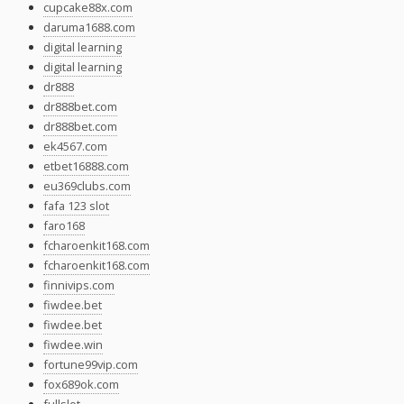
cupcake88x.com
daruma1688.com
digital learning
digital learning
dr888
dr888bet.com
dr888bet.com
ek4567.com
etbet16888.com
eu369clubs.com
fafa 123 slot
faro168
fcharoenkit168.com
fcharoenkit168.com
finnivips.com
fiwdee.bet
fiwdee.bet
fiwdee.win
fortune99vip.com
fox689ok.com