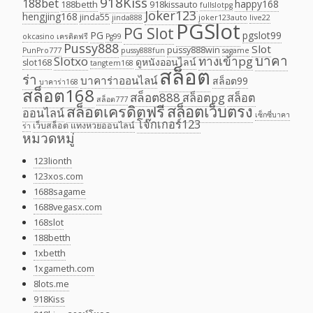
918Kiss
188bet
happy168
188betth
918kissauto
fullslotpg
Joker123
hengjing168
jinda55
jinda888
joker123auto
live22
PGSlot
PG Slot
PG
pgslot99
okcasino เครดิตฟรี
Pg99
Pussy888
Slot
pussy888win
PunPro777
pussy888fun
sagame
บาคา
Slotxo
ทางเข้าpg
ดูหนังออนไลน์
slot168
tangtem168
สล็อต
ร่า
บาคาร่าออนไลน์
สล็อต99
บาคาร่า168
สล็อต168
สล็อต888
สล็อตpg
สล็อต
สล็อต777
สล็อตเครดิตฟรี
สล็อตเว็บตรง
ออนไลน์
เซ็กซี่บาคา
โจ๊กเกอร์123
เว็บสล็อต
แทงหวยออนไลน์
ร่า
หมวดหมู่
123lionth
123xos.com
1688sagame
1688vegasx.com
168slot
188betth
1xbetth
1xgameth.com
8lots.me
918Kiss