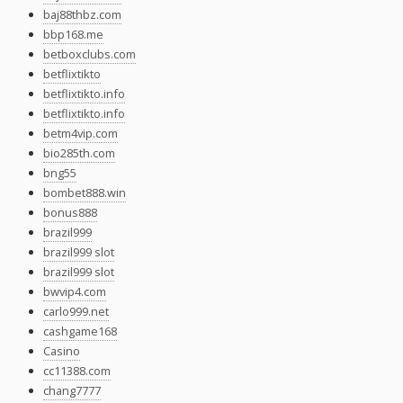
baj88thbz.com
bbp168.me
betboxclubs.com
betflixtikto
betflixtikto.info
betflixtikto.info
betm4vip.com
bio285th.com
bng55
bombet888.win
bonus888
brazil999
brazil999 slot
brazil999 slot
bwvip4.com
carlo999.net
cashgame168
Casino
cc11388.com
chang7777