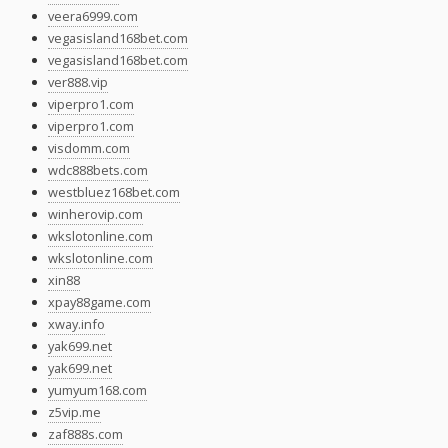
veera6999.com
vegasisland168bet.com
vegasisland168bet.com
ver888.vip
viperpro1.com
viperpro1.com
visdomm.com
wdc888bets.com
westbluez168bet.com
winherovip.com
wkslotonline.com
wkslotonline.com
xin88
xpay88game.com
xway.info
yak699.net
yak699.net
yumyum168.com
z5vip.me
zaf888s.com