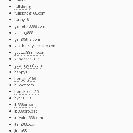
fullslot
fullslotpg
fullslotpg168.com
funny18
gamehit8888.com
gaojing888
gem99ths.com
goatbetroyalcasino.com
goatza888fin.com
gobaza88.com
gowingo88.com
happy168
hengjing168
hi6bet.com
hongkong456
hydra888
ib888pro.bet
ib888pro.bet
infyplus888.com
item388.com
Jinda55