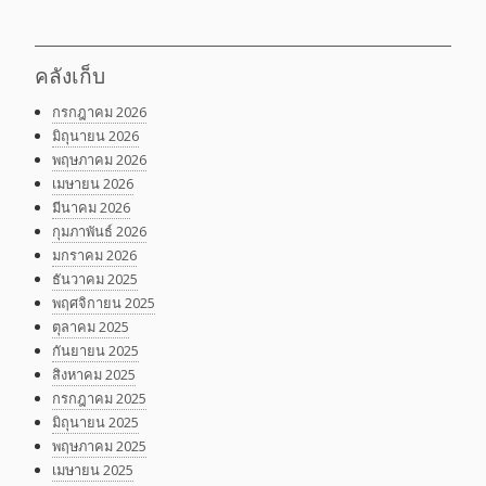
คลังเก็บ
กรกฎาคม 2026
มิถุนายน 2026
พฤษภาคม 2026
เมษายน 2026
มีนาคม 2026
กุมภาพันธ์ 2026
มกราคม 2026
ธันวาคม 2025
พฤศจิกายน 2025
ตุลาคม 2025
กันยายน 2025
สิงหาคม 2025
กรกฎาคม 2025
มิถุนายน 2025
พฤษภาคม 2025
เมษายน 2025