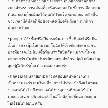
• ใช้เคล็ดวิธีเบทตรงเวลา: เรียกว่าเป็นวิธีการเลือกช่วง
เวลาสำหรับการเล่นสล็อตนีแหละขอรับ ซึ่งการเลือกตอน
ที่เหมาะสมก็จะมีผลให้คุณได้รับแจ็คพอตง่ายมากยิ่งขึ้น
ช่วงเวลาที่ดีที่สุดก็คือข้างหลังเที่ยงคืนถึงสามนาฬิกา
นั่นเองครับผม
• punpro777 ซื้อฟรีสปินกระตุ้น: การซื้อฟีเจอร์ฟรีสปิน
เป็นการกระตุ้นให้เกมออกโบนัสได้เร็วขึ้น ซึ่งหลายคน
บางทีอาจจะไม่นิยมซื้อฟีพบร์ฟรีสปินกัน แม้กระนั้นผม
บอกเลยว่า มันช่วยประหยัดเวลาแล้วก็กระตุ้นโบนัสเจริญ
สุดๆผู้ใดใคร่รู้ก็จะต้องทดลองนะครับ
• ทดสอบเล่นหลายเกม: การทดสอบเล่นหลายๆเกม
เป็นการมองว่า เกมไหนที่จะช่วยให้ท่านเข้าถึงแจ็คพอต
ของเกมได้จริง ซึ่งทดลองได้ง่ายสุดๆๆเพียงแค่เข้าไป
ทดลองเล่น ถ้าเกิดเล่นแล้วไม่มีโบนัสก็เปลี่ยนแปลงเกม
ไปเรื่อยได้เลยนะครับ