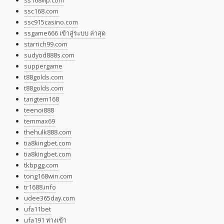
ss168vip.com
ssc168.com
ssc915casino.com
ssgame666 เข้าสู่ระบบ ล่าสุด
starrich99.com
sudyod888s.com
suppergame
t88golds.com
t88golds.com
tangtem168
teenoi888
temmax69
thehulk888.com
tia8kingbet.com
tia8kingbet.com
tkbpgg.com
tong168win.com
tr1688.info
udee365day.com
ufa11bet
ufa191 ทางเข้า