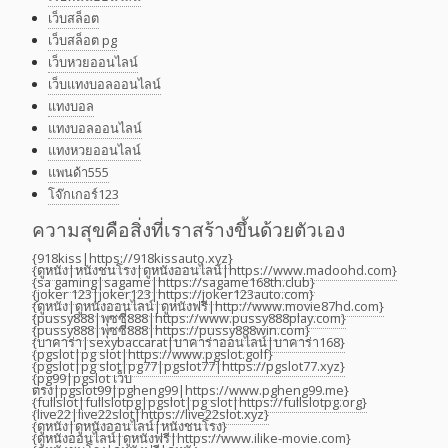
เว็บสล็อต
เว็บสล็อต pg
เว็บหวยออนไลน์
เว็บแทงบอลออนไลน์
แทงบอล
แทงบอลออนไลน์
แทงหวยออนไลน์
แพนด้า555
โจ๊กเกอร์123
ความสุขคือสิ่งที่เราสร้างขึ้นด้วยตัวเอง
{918kiss|https://918kissauto.xyz}
{ดูหนัง|หนังชนโรง|ดูหนังออนไลน์|https://www.madoohd.com}
{sa gaming|sagame|https://sagame168th.club}
{joker 123|joker123|https://joker123auto.com}
{ดูหนัง|ดูหนังออนไลน์|ดูหนังฟรี|http://www.movie87hd.com}
{pussy888|พุซซี่888|https://www.pussy888play.com}
{pussy888|พุซซี่888|https://pussy888win.com}
{บาคาร่า|sexybaccarat|บาคาร่าออนไลน์|บาคาร่า168}
{pgslot|pg slot|https://www.pgslot.golf}
{pgslot|pg slot|pg77|pgslot77|https://pgslot77.xyz}
{pg99|pgslot เว็บ
ตรง|pgslot99|pgheng99|https://www.pgheng99.me}
{fullslot|fullslotpg|pgslot|pg slot|https://fullslotpg.org}
{live22|live22slot|https://live22slot.xyz}
{ดูหนัง|ดูหนังออนไลน์|หนังชนโรง}
{ดูหนังออนไลน์|ดูหนังฟรี|https://www.ilike-movie.com}