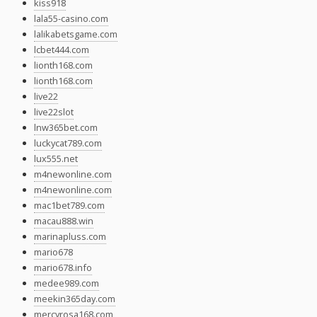
kiss918
lala55-casino.com
lalikabetsgame.com
lcbet444.com
lionth168.com
lionth168.com
live22
live22slot
lnw365bet.com
luckycat789.com
lux555.net
m4newonline.com
m4newonline.com
mac1bet789.com
macau888.win
marinapluss.com
mario678
mario678.info
medee989.com
meekin365day.com
mercyrosa168.com