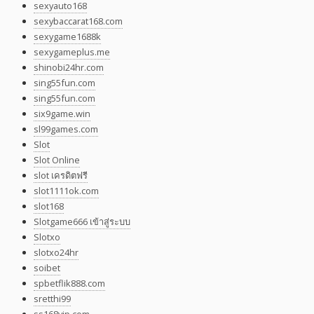
sexyauto168
sexybaccarat168.com
sexygame1688k
sexygameplus.me
shinobi24hr.com
sing55fun.com
sing55fun.com
six9game.win
sl99games.com
Slot
Slot Online
slot เครดิตฟรี
slot1111ok.com
slot168
Slotgame666 เข้าสู่ระบบ
Slotxo
slotxo24hr
soibet
spbetflik888.com
sretthi99