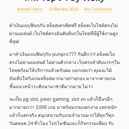
Russell Harris
·
24 มีนาคม 2025
·
No Comments
ทำเงินแบบฟินๆกับ สล็อตเครดิตฟรี สล็อตเว็บไซต์ตรงไม่
ผ่านเอเย่นต์ เว็บไซต์ตรงอันดับต้นๆในไทยที่มีผู้ใช้งานสูง
ที่สุด!
มาทำเงินแบบฟินๆกับ punpro777 กันดีกว่า! สล็อตเว็บ
ตรงไม่ผ่านเอเย่นต์ ไม่ผ่านตัวกลาง เว็บตรงลำดับแรกๆใน
ไทยพร้อมให้บริการแล้วครับผม บอกเลยว่า คุณจะได้
บันเทิงใจกับเกมสล็อตมากมายก่ายกอง มาจากค่ายเกม
ชั้นแนวหน้าระดับนานาชาติมากมาย ไม่ว่า
จะเป็น pg slot, joker gaming, slot xo แล้วก็อื่นๆอีก
มากมายกว่า 3,000 เกม มาพร้อมเกมแตกง่าย แตกหนัก
แล้วก็แตกจริง สนุกสนานกับเกมจำนวนมากได้ทุกวี่ทุก
วันตลอด 24 ชั่วโมง โปรโมชั่นและก็กิจกรรมเพียบ รับ