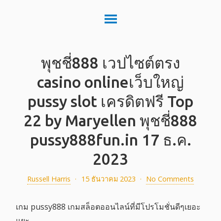
พุชชี่888 เวปไซต์ตรง
casino onlineเว็บใหญ่
pussy slot เครดิตฟรี Top
22 by Maryellen พุชชี่888
pussy888fun.in 17 ธ.ค.
2023
Russell Harris
·
15 ธันวาคม 2023
·
No Comments
เกม pussy888 เกมสล็อตออนไลน์ที่มีโปรโมชั่นดีๆเยอะ
แยะ