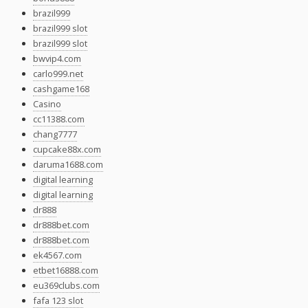
brazil999
brazil999 slot
brazil999 slot
bwvip4.com
carlo999.net
cashgame168
Casino
cc11388.com
chang7777
cupcake88x.com
daruma1688.com
digital learning
digital learning
dr888
dr888bet.com
dr888bet.com
ek4567.com
etbet16888.com
eu369clubs.com
fafa 123 slot