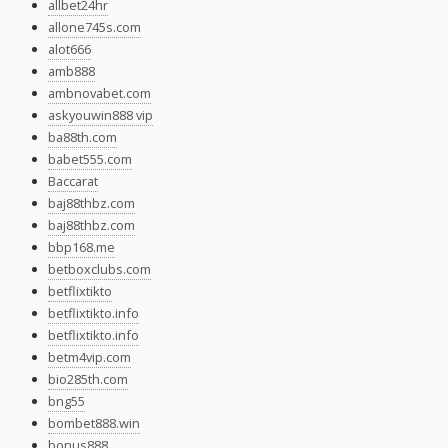
allbet24hr
allone745s.com
alot666
amb888
ambnovabet.com
askyouwin888 vip
ba88th.com
babet555.com
Baccarat
baj88thbz.com
baj88thbz.com
bbp168.me
betboxclubs.com
betflixtikto
betflixtikto.info
betflixtikto.info
betm4vip.com
bio285th.com
bng55
bombet888.win
bonus888