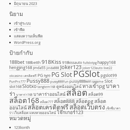
มิถุนายน 2023
นิยาม
เข้าสู่ระบบ
เข้าฟีด
แสดงความเห็นฟีด
WordPress.org
ป้ายกำกับ
918Kiss
188bet
happy168
188betth
918kissauto
fullslotpg
Joker123
hengjing168
jinda55
jinda888
joker123auto
live22
PGSlot
PG Slot
PG
pgslot99
okcasino เครดิตฟรี
Pg99
Pussy888
Slot
pussy888win
PunPro777
pussy888fun
sagame
บาคา
Slotxo
ทางเข้าpg
ดูหนังออนไลน์
slot168
tangtem168
สล็อต
ร่า
บาคาร่าออนไลน์
สล็อต99
บาคาร่า168
สล็อต168
สล็อต888
สล็อตpg
สล็อต
สล็อต777
สล็อตเครดิตฟรี
สล็อตเว็บตรง
ออนไลน์
เซ็กซี่บาคา
โจ๊กเกอร์123
เว็บสล็อต
แทงหวยออนไลน์
ร่า
หมวดหมู่
123lionth