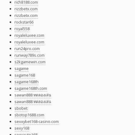
rich8188.com
rizzbetx.com
rizzbetx.com
rockstar66
royal558
royaleluxee.com
royaleluxee.com
run24pro.com
runway789s.com
s2kgamewin.com
sagame
sagame168
sagame168th
sagame168th.com
sawan888 ทดลองเล่น
sawan888 ทดลองเล่น
sbobet
sbotop1688.com
sexxybet168-casino.com
sexy168
sexyauto168