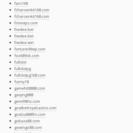
faro168
fcharoenkit168.com
fcharoenkit168.com
finnivips.com
fiwdee.bet
fiwdee.bet
fiwdee.win
fortune99vip.com
fox689ok.com
fullslot
fullslotpg
fullslotpg168.com
funny18
gamehit8888.com
gaojing888
gem99ths.com
goatbetroyalcasino.com
goatza888fin.com
gobaza88.com
gowingo88.com