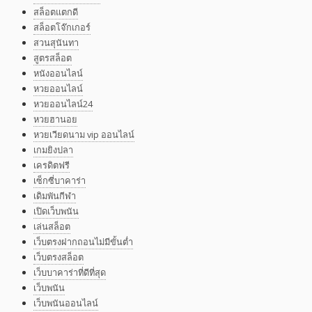
สล็อตแตกดี
สล็อตโจ๊กเกอร์
สวนสุนันทา
สูตรสล็อต
หนังออนไลน์
หวยออนไลน์
หวยออนไลน์24
หวยฮานอย
หวยเวียดนาม vip ออนไลน์
เกมยิงปลา
เครดิตฟรี
เซ็กซี่บาคาร่า
เดิมพันกีฬา
เปิดเว็บพนัน
เล่นสล็อต
เว็บตรงฝากถอนไม่มีขั้นต่ำ
เว็บตรงสล็อต
เว็บบาคาร่าที่ดีที่สุด
เว็บพนัน
เว็บพนันออนไลน์