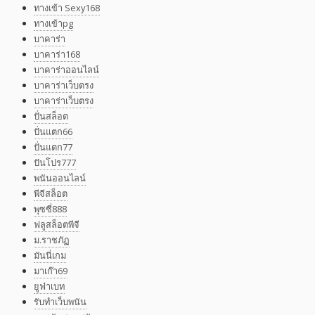
ทางเข้า Sexy168
ทางเข้าpg
บาคาร่า
บาคาร่า168
บาคาร่าออนไลน์
บาคาร่าเว็บตรง
บาคาร่าเว็บตรง
ปั่นสล็อต
ปั่นแตก66
ปั่นแตก77
ปันโปร777
พนันออนไลน์
พีจีสล็อต
พุซซี่888
ฟลูสล็อตพีจี
ม.ราชภัฏ
มันนี่เกม
มาเก๊า69
ยูฟ่าเบท
รับทำเว็บพนัน