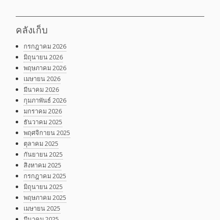
คลังเก็บ
กรกฎาคม 2026
มิถุนายน 2026
พฤษภาคม 2026
เมษายน 2026
มีนาคม 2026
กุมภาพันธ์ 2026
มกราคม 2026
ธันวาคม 2025
พฤศจิกายน 2025
ตุลาคม 2025
กันยายน 2025
สิงหาคม 2025
กรกฎาคม 2025
มิถุนายน 2025
พฤษภาคม 2025
เมษายน 2025
มีนาคม 2025