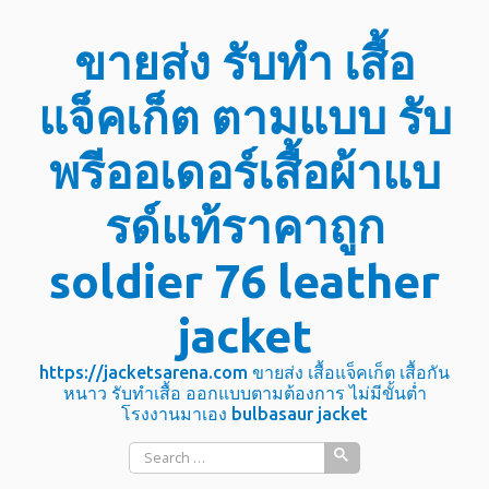
Skip
ขายส่ง รับทำ เสื้อ
to
content
แจ็คเก็ต ตามแบบ รับ
พรีออเดอร์เสื้อผ้าแบ
รด์แท้ราคาถูก
soldier 76 leather
jacket
https://jacketsarena.com ขายส่ง เสื้อแจ็คเก็ต เสื้อกัน
หนาว รับทำเสื้อ ออกแบบตามต้องการ ไม่มีขั้นต่ำ
โรงงานมาเอง bulbasaur jacket
Search
for: