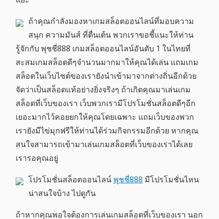
ถ้าคุณกำลังมองหาเกมสล็อตออนไลน์ที่มอบความ
สนุก ความมันส์ ที่ตื่นเต้น พวกเราขอชี้แนะให้ท่าน
รู้จักกับ พุชชี่888 เกมสล็อตออนไลน์อันดับ 1 ในไทยที่
สะสมเกมสล็อตดีๆจำนวนมากมาให้คุณได้เล่น แถมเกม
สล็อตในเว็บไซต์ของเรายังนำเข้ามาจากต่างถิ่นอีกด้วย
จัดว่าเป็นสล็อตแท้อย่างยิ่งจริงๆ ถ้าเกิดคุณมาเล่นเกม
สล็อตที่เว็บของเรา เว็บพวกเรามีโปรโมชั่นสล็อตดีๆอีก
เยอะมากไว้คอยยกให้คุณโดยเฉพาะ แถมเว็บของพวก
เรายังมีไข่มุกฟรีให้ท่านได้ร่วมกิจกรรมอีกด้วย หากคุณ
สนใจสามารถเข้ามาเล่นเกมสล็อตที่เว็บของเราได้เลย
เรารอคุณอยู่
โปรโมชั่นสล็อตออนไลน์
พุชชี่888
มีโปรโมชั่นไหน
น่าสนใจบ้าง ไปดูกัน
ถ้าหากคุณพอใจต้องการเล่นเกมสล็อตที่เว็บของเรา นอก