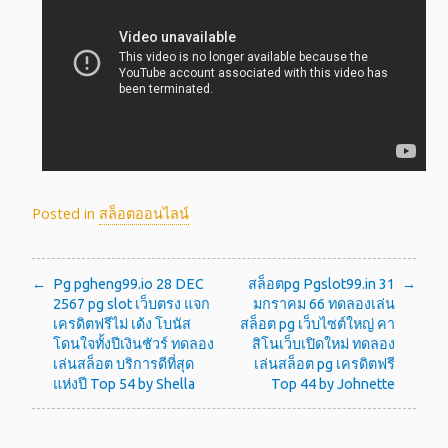
Posted in
สล็อตออนไลน์
แนะแนว
Pg pgheng99.io 28 DEC
สล็อตpg Pgslot99.in 31
2567 pg slot เว็บตรง แจก
มกราคม 66 ทดลองเล่น
เรื่อง
เครดิตฟรีไม่ เด้ง โบนัส
สล็อต pg เว็บไซต์ใหญ่ คา
โดนใจทั้งปีเงินชัวร์ ทดลอง
สิโนเว็บเปิดใหม่ ทดลอง
เล่นสล็อต บริการดีที่สุด
เล่นสล็อต pg เครดิตฟรี
แห่งปี Top 54 by Shella
Top 44 by Johnette