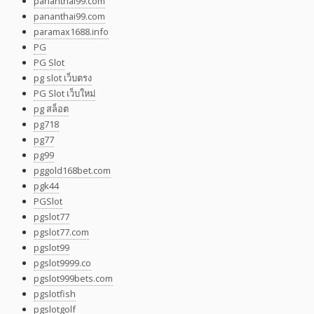
pananthai99.com
pananthai99.com
paramax1688.info
PG
PG Slot
pg slot เว็บตรง
PG Slot เว็บใหม่
pg สล็อต
pg718
pg77
pg99
pggold168bet.com
pgk44
PGSlot
pgslot77
pgslot77.com
pgslot99
pgslot9999.co
pgslot999bets.com
pgslotfish
pgslotgolf