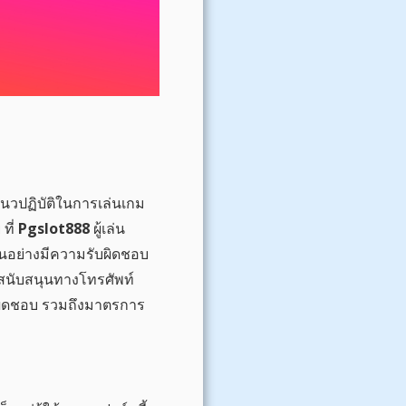
มแนวปฏิบัติในการเล่นเกม
ที่
Pgslot888
ผู้เล่น
ันอย่างมีความรับผิดชอบ
รสนับสนุนทางโทรศัพท์
ผิดชอบ รวมถึงมาตรการ