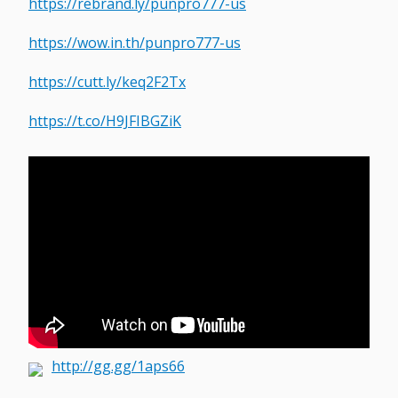
https://rebrand.ly/punpro777-us
https://wow.in.th/punpro777-us
https://cutt.ly/keq2F2Tx
https://t.co/H9JFIBGZiK
http://gg.gg/1aps66