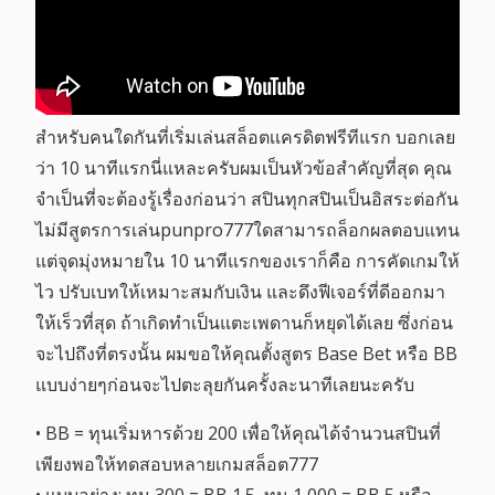
สำหรับคนใดกันที่เริ่มเล่นสล็อตเเครดิตฟรีทีแรก บอกเลย
ว่า 10 นาทีแรกนี่แหละครับผมเป็นหัวข้อสำคัญที่สุด คุณ
จำเป็นที่จะต้องรู้เรื่องก่อนว่า สปินทุกสปินเป็นอิสระต่อกัน
ไม่มีสูตรการเล่นpunpro777ใดสามารถล็อกผลตอบแทน
แต่จุดมุ่งหมายใน 10 นาทีแรกของเราก็คือ การคัดเกมให้
ไว ปรับเบทให้เหมาะสมกับเงิน และดึงฟีเจอร์ที่ดีออกมา
ให้เร็วที่สุด ถ้าเกิดทำเป็นแตะเพดานก็หยุดได้เลย ซึ่งก่อน
จะไปถึงที่ตรงนั้น ผมขอให้คุณตั้งสูตร Base Bet หรือ BB
แบบง่ายๆก่อนจะไปตะลุยกันครั้งละนาทีเลยนะครับ
• BB = ทุนเริ่มหารด้วย 200 เพื่อให้คุณได้จำนวนสปินที่
เพียงพอให้ทดสอบหลายเกมสล็อต777