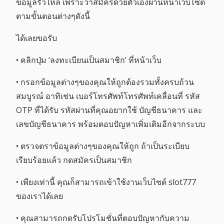
ข้อมูลรั่วไหล เพราะว่าสมัครด้วยตัวเองผ่านหน้าเว็บไซต์
ตามขั้นตอนต่างๆดังนี้
ได้เลยขอรับ
• คลิกปุ่ม ‘ลงทะเบียนเป็นสมาชิก’ ที่หน้าเว็บ
• กรอกข้อมูลต่างๆของคุณให้ถูกต้องรวมทั้งครบถ้วน
สมบูรณ์ อาทิเช่น เบอร์โทรศัพท์โทรศัพท์เคลื่อนที่ รหัส
OTP ที่ได้รับ รหัสผ่านที่คุณอยากใช้ บัญชีธนาคาร และ
เลขบัญชีธนาคาร พร้อมตอบปัญหาเพิ่มเติมอีกจากระบบ
• ตรวจตราข้อมูลต่างๆของคุณให้ถูก ถ้าเป็นระเบียบ
เรียบร้อยแล้ว กดสมัครเป็นสมาชิก
• เพียงเท่านี้ คุณก็สามารถเข้าใช้งานเว็บไซต์ slot777
ของเราได้เลย
• คุณสามารถกดรับโปรโมชั่นที่ตอบปัญหากับความ