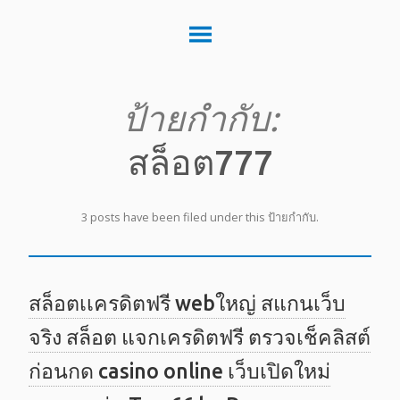
ป้ายกำกับ:
สล็อต777
3 posts have been filed under this ป้ายกำกับ.
สล็อตเเครดิตฟรี webใหญ่ สแกนเว็บ
จริง สล็อต แจกเครดิตฟรี ตรวจเช็คลิสต์
ก่อนกด casino online เว็บเปิดใหม่