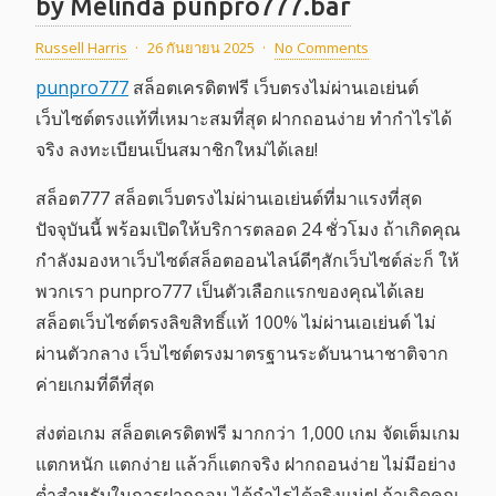
by Melinda punpro777.bar
Russell Harris
·
26 กันยายน 2025
·
No Comments
punpro777
สล็อตเครดิตฟรี เว็บตรงไม่ผ่านเอเย่นต์
เว็บไซต์ตรงแท้ที่เหมาะสมที่สุด ฝากถอนง่าย ทำกำไรได้
จริง ลงทะเบียนเป็นสมาชิกใหม่ได้เลย!
สล็อต777 สล็อตเว็บตรงไม่ผ่านเอเย่นต์ที่มาแรงที่สุด
ปัจจุบันนี้ พร้อมเปิดให้บริการตลอด 24 ชั่วโมง ถ้าเกิดคุณ
กำลังมองหาเว็บไซต์สล็อตออนไลน์ดีๆสักเว็บไซต์ล่ะก็ ให้
พวกเรา punpro777 เป็นตัวเลือกแรกของคุณได้เลย
สล็อตเว็บไซต์ตรงลิขสิทธิ์แท้ 100% ไม่ผ่านเอเย่นต์ ไม่
ผ่านตัวกลาง เว็บไซต์ตรงมาตรฐานระดับนานาชาติจาก
ค่ายเกมที่ดีที่สุด
ส่งต่อเกม สล็อตเครดิตฟรี มากกว่า 1,000 เกม จัดเต็มเกม
แตกหนัก แตกง่าย แล้วก็แตกจริง ฝากถอนง่าย ไม่มีอย่าง
ต่ำสำหรับในการฝากถอน ได้กำไรได้จริงแน่ๆ! ถ้าเกิดคุณ