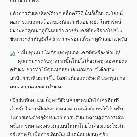
แล้วการรับเครดิตฟรีจาก สล็อต777 นั้นก็เป็นประโยชน์
ต่อการเล่นเกมสล็อตของนักเดิมพันอย่างยิ่ง ในพาร์ทนี้
ผมจะพาคุณมาดูกันเลยว่า การรับเครดิตฟรีจากโปรโม
ชั่นต่างๆสำคัญยังไง ถ้าหากพร้อมแล้วมาดูกันเลยนะครับ
• เพิ่มทุนแบบไม่ต้องลงทุนเอง: เครดิตฟรีจะช่วยให้
คุณสามารถรับทุนมากขึ้นโดยไม่ต้องลงทุนเองเลยล่ะ
ครับผม ช่วยทำให้คุณทดสอบเล่นเกมต่างๆได้อย่าง
นานัปการเพิ่มมากขึ้น โดยไม่ต้องแตะต้องเงินลงทุนของ
ตนเองก่อนเลยล่ะครับผม
• ฝึกฝนทักษะและก็ยุทธวิธี: หลายๆคนมักใช้เครดิตฟรี
สำหรับในการฝึกฝนความสามารถแล้วก็ยุทธวิธีสำหรับ
ในการเล่นต่างๆดังเช่นว่า การปรับเบทตามสูตรการเล่น
หรือการทดลองเดินเงินแบบใหม่ๆโดยไม่ต้องเสี่ยงใช้เงิน
จริงสำหรับเพื่อการเดิมพันแม้แต่น้อยเลยนะครับ