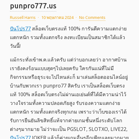
punpro777.us
Russell Harris
·
10 พฤษภาคม 2024
·
No Comments
ปันโปร77
สล็อตเว็บตรงแท้ 100% การันตีความแตกง่าย
แตกหนัก รวมทั้งแตกจริง ลงทะเบียนเป็นสมาชิกได้แล้ว
วันนี้!
แม้กระทั่งเข้าพ.ค.แล้วครับ แต่ว่าบอกเลยว่า อากาศบ้าน
เรายังคงร้อนแบบสุดๆไปเลยครับ ใครกันแน่ที่ไม่มี
กิจกรรมหรือธุระจะไปไหนล่ะก็ มาเล่นสล็อตออนไลน์อยู่
บ้านกับพวกเรา punpro77 สิครับ เราเป็นสล็อตเว็บตรง
แท้ 100% สล็อตเว็บตรงไม่ผ่านเอเย่นต์ที่ได้มีความน่าไว้
วางใจรวมทั้งความปลอดภัยสูง รับรองความแตกง่าย
แตกหนัก รวมทั้งแตกจริงทุกเกม เพราะว่าเว็บของเราได้
รับการยืนยันลิขสิทธิ์แท้จากค่ายเกมชั้นหนึ่งระดับโลก
ต่างๆมากมาย ไม่ว่าจะเป็น PGSLOT, SLOTXO, LIVE22,
ปันโปร77
JOKER แล้วก็ค่ายเกมอื่นๆอีกเพียบเลยมากมาย