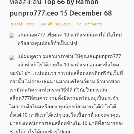
ทดลองเล่น Top 66 by Ramon
punpro777.ceo 15 December 68
Russell Harris
·
5 พฤศจิกายน 2025
·
No Comments
เล่นสล็อต777 เพียงแค่ 10 นาทีแรกก็แตกได้ มือใหม่
หรือสายทุนน้อยก็ทำเป็นแน่ๆ!
แม้ผมพูดว่า ผมสามารถช่วยให้คุณเล่นpunpro777
แล้วทำกำไรได้ภายใน 10 นาทีแรก คุณจะเชื่อไหม
ขอรับ? ฮ่า… แน่นอนว่า การเล่นสล็อตเเครดิตฟรีกับเว็บที่
ตรงนั้น ไม่ว่าจะเล่นนานมากแค่ไหนก็ตาม ถ้าหากพวก
เรามีเทคนิครวมทั้งกรรมวิธีที่ดี มีวินัยในการเล่น
สล็อต777ที่สมควร รวมทั้งมีความพร้อมอยู่เป็นประจำ
ไม่ว่าจะมือใหม่หรือสายทุนน้อยก็สามารถได้กำไรได้
ตั้งแต่ 10 นาทีแรกได้แน่ๆ และในเนื้อหานี้ ผมจะพาคุณ
มาลองเทคนิคการเล่นสล็อตข้างใน 10 นาทีที่สามารถจะ
ช่วยได้กำไรได้แบบชิวๆไปเลย