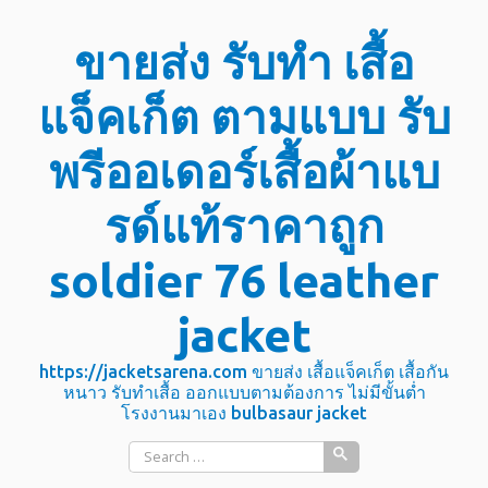
Skip
ขายส่ง รับทำ เสื้อ
to
content
แจ็คเก็ต ตามแบบ รับ
พรีออเดอร์เสื้อผ้าแบ
รด์แท้ราคาถูก
soldier 76 leather
jacket
https://jacketsarena.com ขายส่ง เสื้อแจ็คเก็ต เสื้อกัน
หนาว รับทำเสื้อ ออกแบบตามต้องการ ไม่มีขั้นต่ำ
โรงงานมาเอง bulbasaur jacket
Search
for: