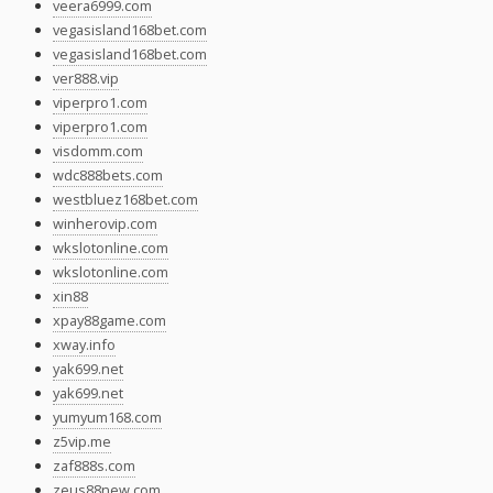
veera6999.com
vegasisland168bet.com
vegasisland168bet.com
ver888.vip
viperpro1.com
viperpro1.com
visdomm.com
wdc888bets.com
westbluez168bet.com
winherovip.com
wkslotonline.com
wkslotonline.com
xin88
xpay88game.com
xway.info
yak699.net
yak699.net
yumyum168.com
z5vip.me
zaf888s.com
zeus88new.com