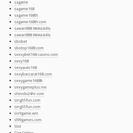
sagame
sagame168
sagame168th
sagame168th.com
sawan888 ทดลองเล่น
sawan888 ทดลองเล่น
sbobet
sbotop1688.com
sexxybet168-casino.com
sexy168
sexyauto168
sexybaccarat168.com
sexygame1688k
sexygameplus.me
shinobi24hr.com
sing55fun.com
sing55fun.com
six9game.win
sl99games.com
Slot
Slot Online