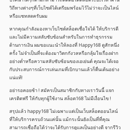
วิถีทางต่างๆที่เว็บไซต์ได้เตรียมพร้อมไว้ไม่ว่าจะเป็นไลน์
หรือแชทสดครับผม
หากคุณกำลังมองหาเว็บไซต์สล็อตเชื่อใจได้ ให้บริการดี
และไม่มีความสลับซับซ้อนสำหรับในการทำธุรกรรม
ด้านการเงิน ผมขอแนะนำให้ลองที่ Happy168 ดูสักหนึ่ง
ครั้ง ไม่จำเป็นที่จะต้องมาวิตกกังวลหรือกลุ้มใจเรื่องฝาก
อย่างต่ำหรือความสลับซับซ้อนของเอเย่นต์ คุณจะได้เจอ
กับประสบการณ์การเล่นเกมที่เบิกบานแล้วก็ตื่นเต้นอย่าง
แน่แท้!
อย่ารอคอยช้า ! สมัครเป็นสมาชิกกับทางเราวันนี้ แจก
เครดิตฟรี ให้กับทุกผู้ใช้งาน สล็อต168 ไม่มีเงื่อนไข !
สรุปแล้ว happy168 ไม่เฉพาะแต่เป็นเว็บสล็อตออนไลน์
ที่ให้บริการครบถ้วนแค่นั้น แม้กระนั้นยังเป็นที่ที่คุณ
สามารถเชื่อถือได้ว่าจะได้รับการดูแลเป็นอย่างดี จากรีวิว