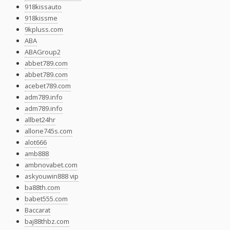
918kissauto
918kissme
9kpluss.com
ABA
ABAGroup2
abbet789.com
abbet789.com
acebet789.com
adm789.info
adm789.info
allbet24hr
allone745s.com
alot666
amb888
ambnovabet.com
askyouwin888 vip
ba88th.com
babet555.com
Baccarat
baj88thbz.com