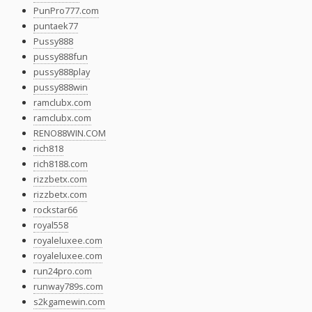
PunPro777.com
puntaek77
Pussy888
pussy888fun
pussy888play
pussy888win
ramclubx.com
ramclubx.com
RENO88WIN.COM
rich818
rich8188.com
rizzbetx.com
rizzbetx.com
rockstar66
royal558
royaleluxee.com
royaleluxee.com
run24pro.com
runway789s.com
s2kgamewin.com