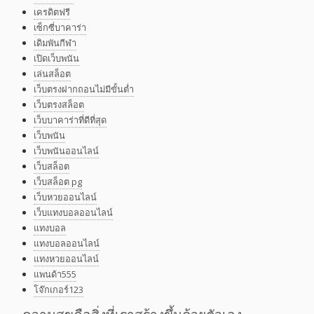
เครดิตฟรี
เซ็กซี่บาคาร่า
เดิมพันกีฬา
เปิดเว็บพนัน
เล่นสล็อต
เว็บตรงฝากถอนไม่มีขั้นต่ำ
เว็บตรงสล็อต
เว็บบาคาร่าที่ดีที่สุด
เว็บพนัน
เว็บพนันออนไลน์
เว็บสล็อต
เว็บสล็อต pg
เว็บหวยออนไลน์
เว็บแทงบอลออนไลน์
แทงบอล
แทงบอลออนไลน์
แทงหวยออนไลน์
แพนด้า555
โจ๊กเกอร์123