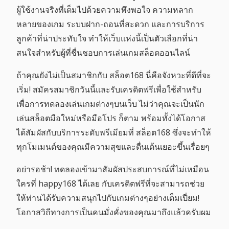
ผู้ใช้งานจริงที่เต็มไปด้วยความพึงพอใจ ความหลาก
หลายของเกม ระบบฝาก-ถอนที่สะดวก และการบริการ
ลูกค้าที่น่าประทับใจ ทำให้เว็บแห่งนี้เป็นตัวเลือกที่น่า
สนใจสำหรับผู้ที่ชื่นชอบการเล่นเกมสล็อตออนไลน์
ถ้าคุณยังไม่เป็นสมาชิกกับ สล็อต168 นี่คือจังหวะที่ดีที่จะ
เริ่ม! สมัครสมาชิกวันนี้และรับเครดิตฟรีเพื่อใช้สำหรับ
เพื่อการทดลองเล่นเกมต่างๆบนเว็บ ไม่ว่าคุณจะเป็นนัก
เล่นสล็อตมือใหม่หรือมือโปร ก็ตาม พร้อมทั้งได้โอกาส
ได้สัมผัสกับบริการระดับพรีเมียมที่ สล็อต168 ซึ่งจะทำให้
ทุกโมเมนต์ของคุณมีความสุขและตื่นเต้นเยอะขึ้นเรื่อยๆ
อย่ารอช้า! ทดลองเข้ามาสัมผัสประสบการณ์ที่ไม่เหมือน
ใครที่ happy168 ได้เลย กับเครดิตฟรีที่จะสามารถช่วย
ให้ท่านได้รับความสนุกไปกับเกมต่างๆอย่างเต็มเปี่ยม!
โอกาสวิถีทางการเป็นคนมั่งคั่งของคุณมาถึงแล้วครับผม