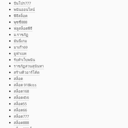
ปันโปร777
พนันออนไลน์
พีจีสล็อต
พุซซี่888
ฟลูสล็อตพีจี
ม.ราชภัฏ
มันนี่เกม
มาเก๊า69
ยูฟ่าเบท
รับทำเว็บพนัน
ราชภัฏสวนสุนันทา
สร้างคิวอาร์โค้ด
สล็อต
สล็อต 918kiss
สล็อต168
สล็อต456
สล็อต55
สล็อต66
สล็อต777
สล็อต888