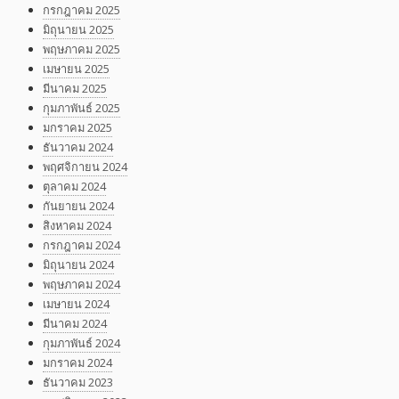
กรกฎาคม 2025
มิถุนายน 2025
พฤษภาคม 2025
เมษายน 2025
มีนาคม 2025
กุมภาพันธ์ 2025
มกราคม 2025
ธันวาคม 2024
พฤศจิกายน 2024
ตุลาคม 2024
กันยายน 2024
สิงหาคม 2024
กรกฎาคม 2024
มิถุนายน 2024
พฤษภาคม 2024
เมษายน 2024
มีนาคม 2024
กุมภาพันธ์ 2024
มกราคม 2024
ธันวาคม 2023