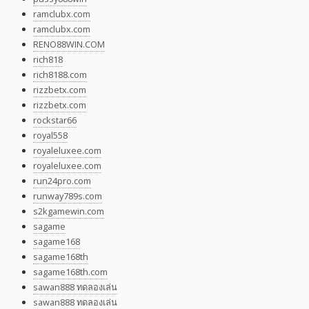
ramclubx.com
ramclubx.com
RENO88WIN.COM
rich818
rich8188.com
rizzbetx.com
rizzbetx.com
rockstar66
royal558
royaleluxee.com
royaleluxee.com
run24pro.com
runway789s.com
s2kgamewin.com
sagame
sagame168
sagame168th
sagame168th.com
sawan888 ทดลองเล่น
sawan888 ทดลองเล่น