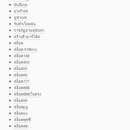
มันนี่เกม
มาเก๊า69
ยูฟ่าเบท
รับทำเว็บพนัน
ราชภัฏสวนสุนันทา
สร้างคิวอาร์โค้ด
สล็อต
สล็อต 918kiss
สล็อต168
สล็อต456
สล็อต55
สล็อต66
สล็อต777
สล็อต888
สล็อต888เว็บตรง
สล็อต99
สล็อตpg
สล็อตxo
สล็อตพุซซี่
สล็อตสด