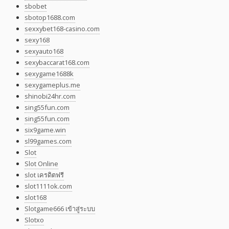
sbobet
sbotop1688.com
sexxybet168-casino.com
sexy168
sexyauto168
sexybaccarat168.com
sexygame1688k
sexygameplus.me
shinobi24hr.com
sing55fun.com
sing55fun.com
six9game.win
sl99games.com
Slot
Slot Online
slot เครดิตฟรี
slot1111ok.com
slot168
Slotgame666 เข้าสู่ระบบ
Slotxo