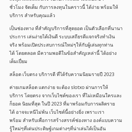
ชั่วโมง จัดเต็ม กับการลงทุนในคราวนี้ ได้ง่าย พร้อมให้
บริการ สำหรับคุณแล้ว
เป็นช่องทาง ที่สำคัญบริการที่สุดยอด เป็นตัวเลือกที่นานา
ประการ เล่นง่ายได้เงินดี ระบบเสถียรดีแจกจริงทำเงิน
จริง พร้อมเปิดประสบการณ์ใหม่ๆให้กับผู้เล่นทุกท่าน
ได้ โดยตลอด มีความพอดีในข้อสำคัญเหล่านี้ ได้อย่าง
เต็มเปี่ยม
สล็อต เว็บตรง บริการดี ที่ได้รับความนิยมรายปี 2023
ค่ายเกมสล็อต แตกง่าย จะต้อง slotxo ผ่านการให้
บริการ โดยตรง จากเว็บไซต์ของเรา ที่ไม่เหมือนใครและ
ก็ยอด นิยมที่สุด ในปี 2023 ที่มาพร้อมกับการผลิตราย
ได้ อาจจะหนีไม่พ้น เว็บไซต์นี้อย่างยิ่ง เพราะเรา
พร้อม สำหรับเพื่อการสร้างสรรค์ช่องทาง องค์แบบความ
รู้ใหม่ๆที่เด่นประดิษฐ์เกมต่างๆที่น่าเล่นได้เป็นอัน