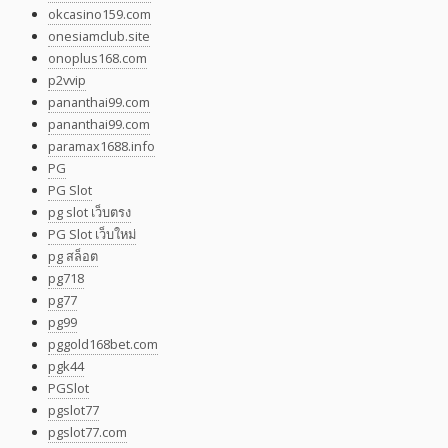
okcasino159.com
onesiamclub.site
onoplus168.com
p2vvip
pananthai99.com
pananthai99.com
paramax1688.info
PG
PG Slot
pg slot เว็บตรง
PG Slot เว็บใหม่
pg สล็อต
pg718
pg77
pg99
pggold168bet.com
pgk44
PGSlot
pgslot77
pgslot77.com