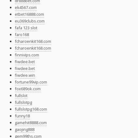
dr888bet.com
ek4567.com
etbet16888.com
eu369clubs.com
fafa 123 slot
faro168
fcharoenkit168.com
fcharoenkit168.com
finnivips.com
fiwdee.bet
fiwdee.bet
fiwdee.win
fortune99vip.com
fox689ok.com
fullslot
fullslotpg
fullslotpg168.com
funny18
gamehit8888.com
gaojing888
gem99ths.com