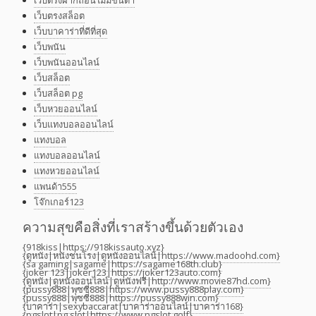
เว็บตรงฝากถอนไม่มีขั้นต่ำ
เว็บตรงสล็อต
เว็บบาคาร่าที่ดีที่สุด
เว็บพนัน
เว็บพนันออนไลน์
เว็บสล็อต
เว็บสล็อต pg
เว็บหวยออนไลน์
เว็บแทงบอลออนไลน์
แทงบอล
แทงบอลออนไลน์
แทงหวยออนไลน์
แพนด้า555
โจ๊กเกอร์123
ความสุขคือสิ่งที่เราสร้างขึ้นด้วยตัวเอง
{918kiss|https://918kissauto.xyz}
{ดูหนัง|หนังชนโรง|ดูหนังออนไลน์|https://www.madoohd.com}
{sa gaming|sagame|https://sagame168th.club}
{joker 123|joker123|https://joker123auto.com}
{ดูหนัง|ดูหนังออนไลน์|ดูหนังฟรี|http://www.movie87hd.com}
{pussy888|พุซซี่888|https://www.pussy888play.com}
{pussy888|พุซซี่888|https://pussy888win.com}
{บาคาร่า|sexybaccarat|บาคาร่าออนไลน์|บาคาร่า168}
{pgslot|pg slot|https://www.pgslot.golf}