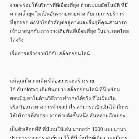
ง่าย พร้อมให้บริการที่ดีเยี่ยมที่สุด ด้วยระบบอัตโนมัติ ที่มี
ความล้ำยุค ไม่เป็นอันตรายหายห่วง กับเกมการบริการ
ที่สุดยอด ต่อหัวใจสำคัญต่อลู่ทางและอื่นๆที่คุณสามารถ
เข้ามาสนุกกับ การวางเดิมพันที่เยี่ยมที่สุด ในประเทศไทย
ได้จริง
เริ่มการสร้างรายได้กับ สล็อตออนไลน์
แม้คุณมีความคิด ที่ต้องการจะสร้างราย
ได้ กับ slotxo เดิมพันอย่าง สล็อตออนไลน์ ที่นี่ พร้อม
ตอบปัญหาในด้านวิธีการทำรายได้จริง ที่ไม่ฝันเกิน
จริง กับแนวทางการทำผลกำไร สามารถเบิกเงินได้ มีการ
ให้บริการที่ส่งตรง จากค่ายดังชั้นหนึ่ง ล้นหลามอีกเยอะ
เป็นตัวเลือกที่ดี ที่มีเกมให้เล่น มากกว่า 1000 แบบนานา
ประการรายการ ศูนย์รวมไว้ ที่นี่ เว็บไซต์เดียว และมีการ