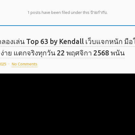
1 posts have been filed under this ป้ายกำกับ.
ดลองเล่น Top 63 by Kendall เว็บแจกหนัก มือใ
ใจง่าย แตกจริงทุกวัน 22 พฤศจิกา 2568 พนัน
2025
·
No Comments