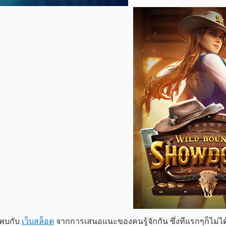
าพบกับ
เว็บสล็อต
จากการเสนอแนะของคนรู้จักกัน ซึ่งทีแรกๆก็ไม่ไ