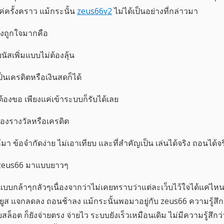
่ครั้งคราว แม้กระนั้น
zeus66v2
ไม่ได้เป็นอย่างที่กล่าวมา
ั้งถูกใจมากคือ
ัสเพิ่มแบบไม่ต้องลุ้น
็นเครดิตหรือเงินสดก็ได้
ต้องขอ เพียงแค่เข้าระบบก็รับได้เลย
องรางวัลหรือเครดิต
มา ข้อจำกัดง่าย ไม่เอาเทียบ และที่สำคัญเป็น เล่นได้จริง ถอนได้จร
บ zeus66 มาแบบยาวๆ
บบกล้าๆกลัวๆเนื่องจากว่าไม่เคยทราบว่าแต่ละเว็บไว้ใจได้แค่ไหน 
อกยูส แจกลดลง ถอนช้าลง แม้กระนั้นพอมาอยู่กับ zeus66 ความรู้สึ
บสล็อต ก็ยังจ่ายตรง จ่ายไว ระบบยังเร็วเหมือนเดิม ไม่มีความรู้สึกว