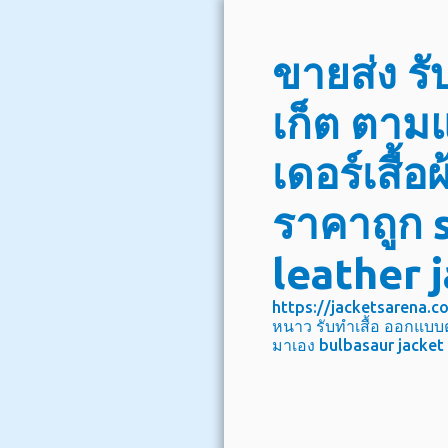
Skip
ขายส่ง รั
to
content
เก็ต ตาม
เดอร์เสื้อ
ราคาถูก 
leather 
https://jacketsarena.com 
หนาว รับทำเสื้อ ออกแบบต
มาเอง bulbasaur jacket