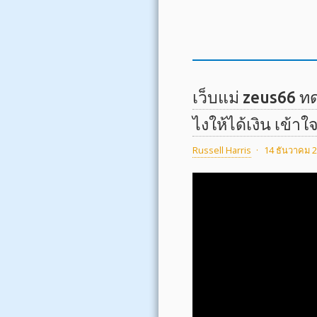
เว็บแม่ zeus66 ท
ไงให้ได้เงิน เข้า
Russell Harris
·
14 ธันวาคม 