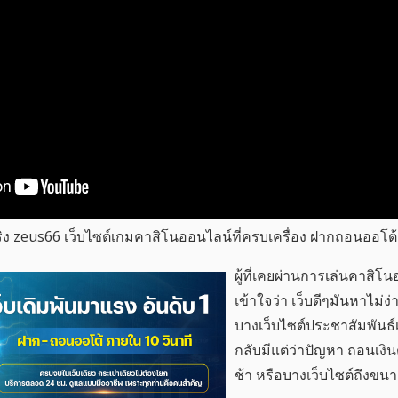
ง zeus66 เว็บไซต์เกมคาสิโนออนไลน์ที่ครบเครื่อง ฝากถอนออโต้ เล
ผู้ที่เคยผ่านการเล่นคาสิ
เข้าใจว่า เว็บดีๆมันหาไม่ง
บางเว็บไซต์ประชาสัมพันธ์เว
กลับมีแต่ว่าปัญหา ถอนเงิ
ช้า หรือบางเว็บไซต์ถึงขน