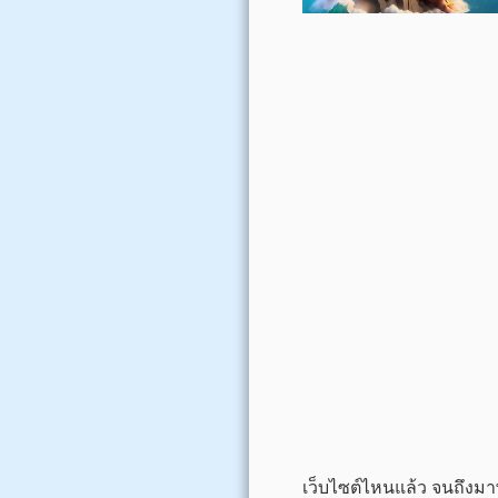
เว็บไซต์ไหนแล้ว จนถึงม