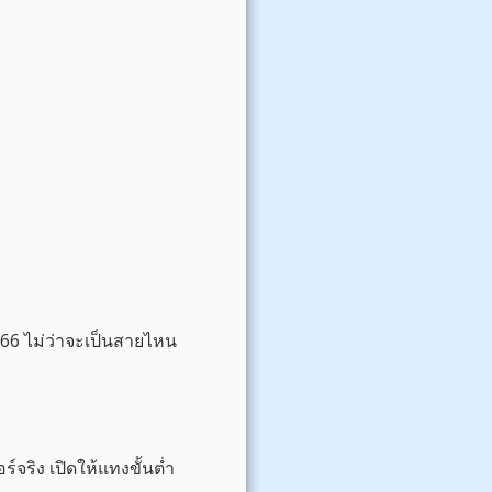
66 ไม่ว่าจะเป็นสายไหน
์จริง เปิดให้แทงขั้นต่ำ