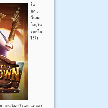
ใน
ขณะ
นั้นผม
ก็อยู่ใน
จุดที่ไม่
ไว้ใจ
ด้คาดหวังอะไรเลย แค่ลอง