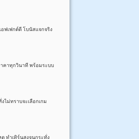
เอฟเฟกต์ดี โบนัสแจกจริง
ตราคาทุกวินาที พร้อมระบบ
ะทั่งไม่ทราบจะเลือกเกม
ด ทำเทิร์นสูงจนกระทั่ง