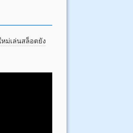
หม่เล่นสล็อตยัง