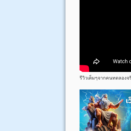
รีวิวเต็มๆจากคนทดลองจริ